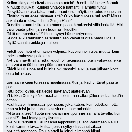
Kellon tikitykset olivat ainoa asia minkä Rudolf sillä hetkellä kuuli.
Minuutit kuluivat, kunnes yhtäkkiä pamahti. Pamaus tuntui 
tärisyttävän koko taloa, mutta muut eivät näyttänet edes reagoivan.
Eivätkö muut edes nähneet sitä? Oliko hän tulossa hulluksi? Missä 
ankat oikein olivat? Entä Xuir ja Raul?
Rudolfista tuntui siltä kuin hänen päänsä halkeaisi sillä hetkellä. Hiki 
valui päätä pitkin ja sen huomasi Ridolfkin.
”Mitä on tapahtunut?” Ridolf kysyi hämmentyneenä.
Rudolf ei kuitenkaan vastannut vaan käveli suoraa päätä ulos ja 
täyttä vauhtia ankkojen taloon.
Ridolf tiesi heti ettei hänen veljensä kävelisi noin ulos muuta, kuin 
todella pahassa paikassa.
Nyt vain näytti siltä, että Rudolf oli tekemässä jotain vakavaa, eikä 
sitä voisi enää hetken päästä pelastaa.
Ridolf kuuli sinne asti kuinka ovi pamahti auki ja sen jälkeen koitti 
outo hiljaisuus.
Samaan aikaan toisessa maailmassa Xuir ja Raul yrittivät päästä 
pois.
Raul potki kiveä, eikä edes näyttänyt ajattelevan.
Yhtäkkiä Xuir sylkäisi maahan, jolloin maa alkoi jälleen sulaa heidän 
altaan.
Raul katsoi ihmeissään pomoaan, joka katsoi, kuin odottaen, että 
maa sulaisi ja he tippuisivat sinne minne ankatkin.
”Mitä sinä teet? Tuota menoahan me tipumme samalla tavalla, kuin 
ankat?” Raul kysyi järkyttyneenä.
”Se olisi tarkoitus”, Xuir sanoi leppoisasti ja lähti vetämään Raulia 
kohti kammottavaa kuilua, jonka sylky oli saanut aikaan.
Nyt sitä mennään, Raul ajatteli ja laittoi silmänsä kiinni.