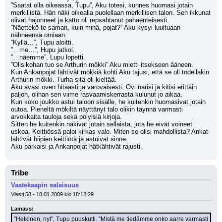
”Saatat olla oikeassa, Tupu”, Aku totesi, kunnes huomasi jotain 
merkillistä. Hän näki oikealla puolellaan merkillisen talon. Sen ikkunat 
olivat hajonneet ja katto oli repsahtanut pahaenteisesti.
”Näettekö te saman, kuin minä, pojat?” Aku kysyi luultuaan 
nähneensä omiaan.
”Kyllä…”, Tupu aloitti.
”…me…”, Hupu jatkoi.
”…näemme”, Lupu lopetti.
”Olisikohan tuo se Arthurin mökki” Aku mietti itsekseen ääneen.
Kun Ankanpojat lähtivät mökkiä kohti Aku tajusi, että se oli todellakin 
Arthurin mökki. Turha sitä oli kieltää.
Aku avasi oven hitaasti ja varovaisesti. Ovi narisi ja kitisi erittäin 
paljon, olihan sen viime rasvaamiskerrasta kulunut jo aikaa.
Kun koko joukko astui taloon sisälle, he kuitenkin huomasivat jotain 
outoa. Pieneltä mökiltä näyttänyt talo olikin täynnä varmasti 
arvokkaita tauloja sekä pölyisiä kirjoja.
Sitten he kuitenkin näkivät jotain sellaista, jota he eivät voineet 
uskoa. Keittiössä paloi kirkas valo. Miten se olisi mahdollista? Ankat 
lähtivät hiipien keittiötä ja astuivat sinne.
Aku parkaisi ja Ankanpojat hätkähtivät rajusti.
Tribe
Vaatekaapin salaisuus
Viesti 58 - 18.01.2009 klo 18:12:29
Lainaus:
”Hetkinen, nyt”, Tupu puuskutti. ”Mistä me tiedämme onko aarre varmasti 