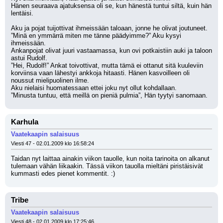
Hänen seuraava ajatuksensa oli se, kun hänestä tuntui siltä, kuin hän 
lentäisi.
Aku ja pojat tuijottivat ihmeissään taloaan, jonne he olivat joutuneet.
”Minä en ymmärrä miten me tänne päädyimme?” Aku kysyi 
ihmeissään.
Ankanpojat olivat juuri vastaamassa, kun ovi potkaistiin auki ja taloon 
astui Rudolf.
”Hei, Rudolf!” Ankat toivottivat, mutta tämä ei ottanut sitä kuuleviin 
korviinsa vaan lähestyi ankkoja hitaasti. Hänen kasvoilleen oli 
noussut mielipuolinen ilme. 
Aku nielaisi huomatessaan ettei joku nyt ollut kohdallaan.
”Minusta tuntuu, että meillä on pieniä pulmia”, Hän tyytyi sanomaan.
Karhula
Vaatekaapin salaisuus
Viesti 47 - 02.01.2009 klo 16:58:24
Taidan nyt laittaa ainakin viikon tauolle, kun noita tarinoita on alkanut 
tulemaan vähän liikaakin. Tässä viikon tauolla mieltäni piristäisivät 
kummasti edes pienet kommentit. :)
Tribe
Vaatekaapin salaisuus
Viesti 48 - 02.01.2009 klo 17:25:46