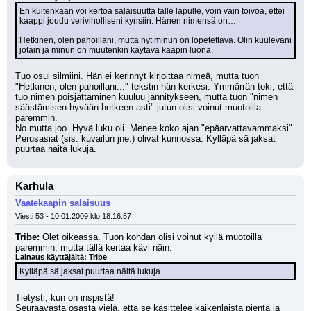
En kuitenkaan voi kertoa salaisuutta tälle lapulle, voin vain toivoa, ettei 
kaappi joudu veriviholliseni kynsiin. Hänen nimensä on…
Hetkinen, olen pahoillani, mutta nyt minun on lopetettava. Olin kuulevani 
jotain ja minun on muutenkin käytävä kaapin luona.
Tuo osui silmiini. Hän ei kerinnyt kirjoittaa nimeä, mutta tuon 
"Hetkinen, olen pahoillani..."-tekstin hän kerkesi. Ymmärrän toki, että 
tuo nimen poisjättäminen kuuluu jännitykseen, mutta tuon "nimen 
säästämisen hyvään hetkeen asti"-jutun olisi voinut muotoilla 
paremmin.
No mutta joo. Hyvä luku oli. Menee koko ajan "epäarvattavammaksi". 
Perusasiat (sis. kuvailun jne.) olivat kunnossa. Kylläpä sä jaksat 
puurtaa näitä lukuja.
Karhula
Vaatekaapin salaisuus
Viesti 53 - 10.01.2009 klo 18:16:57
Tribe:
 Olet oikeassa. Tuon kohdan olisi voinut kyllä muotoilla 
paremmin, mutta tällä kertaa kävi näin. 
Lainaus käyttäjältä: Tribe
Kylläpä sä jaksat puurtaa näitä lukuja.
Tietysti, kun on inspistä!
Seuraavasta osasta vielä, että se käsittelee kaikenlaista pientä ja 