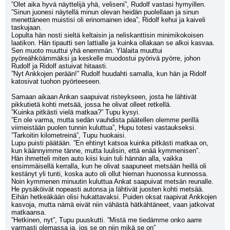
”Olet aika hyvä näyttelijä yhä, veliseni”, Rudolf vastasi hymyillen. 
”Sinun juonesi näytellä minun olevan heidän puolellaan ja sinun 
menettäneen muistisi oli erinomainen idea”, Ridolf kehui ja kaiveli 
taskujaan. 
Lopulta hän nosti sieltä keltaisin ja neliskanttisin minimikokoisen 
laatikon. Hän tipautti sen lattialle ja kuinka ollakaan se alkoi kasvaa. 
Sen muoto muuttui yhä enemmän. Ylälaita muuttui 
pyöreähköämmäksi ja keskelle muodostui pyörivä pyörre, johon 
Rudolf ja Ridolf astuivat hitaasti.
”Nyt Ankkojen perään!” Rudolf huudahti samalla, kun hän ja Ridolf 
katosivat tuohon pyörteeseen.
Samaan aikaan Ankan saapuivat risteykseen, josta he lähtivät 
pikkutietä kohti metsää, jossa he olivat olleet retkellä.
”Kuinka pitkästi vielä matkaa?” Tupu kysyi.
”En ole varma, mutta sedän vauhdista päätellen olemme perillä 
viimeistään puolen tunnin kuluttua”, Hupu totesi vastaukseksi.
”Tarkoitin kilometreinä”, Tupu huokaisi.
Lupu puisti päätään. ”En ehtinyt katsoa kuinka pitkästi matkaa on, 
kun käännyimme tänne, mutta luulisin, että enää kymmenisen”.
Hän ihmetteli miten auto kiisi kuin tuli hännän alla, vaikka 
ensimmäisellä kerralla, kun he olivat saapuneet metsään heillä oli 
kestänyt yli tunti, koska auto oli ollut hieman huonossa kunnossa.
Noin kymmenen minuutin kuluttua Ankat saapuivat metsän reunalle. 
He pysäköivät nopeasti autonsa ja lähtivät juosten kohti metsää. 
Eihän hetkeäkään olisi hukattavaksi. Puiden oksat raapivat Ankkojen 
kasvoja, mutta nämä eivät niin vähästä hätkähtäneet, vaan jatkoivat 
matkaansa.
”Hetkinen, nyt”, Tupu puuskutti. ”Mistä me tiedämme onko aarre 
varmasti olemassa ja, jos se on niin mikä se on”