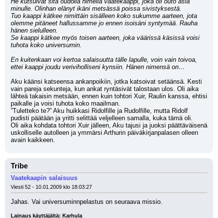
He kutsuivat sitä oudolla nimellä vaatekaappi, joka oli outo asia 
minulle. Olinhan elänyt ikäni metsässä poissa sivistyksestä.
Tuo kaappi kätkee nimittäin sisälleen koko sukumme aarteen, jota 
olemme pitäneet hallussamme jo ennen isoisäni syntymää. Rauha 
hänen sielulleen.
Se kaappi kätkee myös toisen aarteen, joka väärissä käsissä voisi 
tuhota koko universumin.
En kuitenkaan voi kertoa salaisuutta tälle lapulle, voin vain toivoa, 
ettei kaappi joudu veriviholliseni kynsiin. Hänen nimensä on…
Aku käänsi katseensa ankanpoikiin, jotka katsoivat setäänsä. Kesti 
vain pareja sekunteja, kun ankat ryntäsivät talostaan ulos. Oli aika 
lähteä takaisin metsään, ennen kuin tohtori Xuir, Raulin kanssa, ehtisi 
paikalle ja voisi tuhota koko maailman.
”Tuletteko te?” Aku huikkasi Ridolfille ja Rudolfille, mutta Ridolf 
pudisti päätään ja yritti selittää veljelleen samalla, kuka tämä oli.
Oli aika kohdata tohtori Xuir jälleen, Aku tajusi ja juoksi päättäväisenä 
uskolliselle autolleen ja ymmärsi Arthurin päiväkirjanpalasen olleen 
avain kaikkeen.
Tribe
Vaatekaapin salaisuus
Viesti 52 - 10.01.2009 klo 18:03:27
Jahas. Vai universuminnpelastus on seuraava missio.
Lainaus käyttäjältä: Karhula