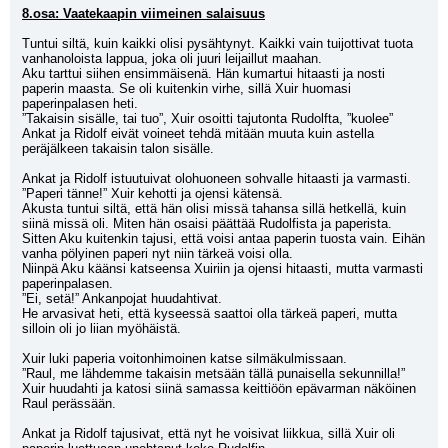
8.osa: Vaatekaapin viimeinen salaisuus
Tuntui siltä, kuin kaikki olisi pysähtynyt. Kaikki vain tuijottivat tuota 
vanhanoloista lappua, joka oli juuri leijaillut maahan.
Aku tarttui siihen ensimmäisenä. Hän kumartui hitaasti ja nosti 
paperin maasta. Se oli kuitenkin virhe, sillä Xuir huomasi 
paperinpalasen heti.
”Takaisin sisälle, tai tuo”, Xuir osoitti tajutonta Rudolfta, ”kuolee”
Ankat ja Ridolf eivät voineet tehdä mitään muuta kuin astella 
peräjälkeen takaisin talon sisälle.
Ankat ja Ridolf istuutuivat olohuoneen sohvalle hitaasti ja varmasti.
”Paperi tänne!” Xuir kehotti ja ojensi kätensä.
Akusta tuntui siltä, että hän olisi missä tahansa sillä hetkellä, kuin 
siinä missä oli. Miten hän osaisi päättää Rudolfista ja paperista.
Sitten Aku kuitenkin tajusi, että voisi antaa paperin tuosta vain. Eihän 
vanha pölyinen paperi nyt niin tärkeä voisi olla.
Niinpä Aku käänsi katseensa Xuiriin ja ojensi hitaasti, mutta varmasti 
paperinpalasen.
”Ei, setä!” Ankanpojat huudahtivat.
He arvasivat heti, että kyseessä saattoi olla tärkeä paperi, mutta 
silloin oli jo liian myöhäistä.
Xuir luki paperia voitonhimoinen katse silmäkulmissaan. 
”Raul, me lähdemme takaisin metsään tällä punaisella sekunnilla!” 
Xuir huudahti ja katosi siinä samassa keittiöön epävarman näköinen 
Raul perässään.
Ankat ja Ridolf tajusivat, että nyt he voisivat liikkua, sillä Xuir oli 