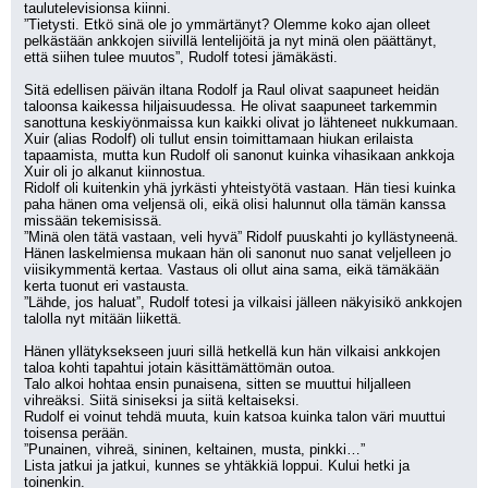
taulutelevisionsa kiinni.
”Tietysti. Etkö sinä ole jo ymmärtänyt? Olemme koko ajan olleet 
pelkästään ankkojen siivillä lentelijöitä ja nyt minä olen päättänyt, 
että siihen tulee muutos”, Rudolf totesi jämäkästi.
Sitä edellisen päivän iltana Rodolf ja Raul olivat saapuneet heidän 
taloonsa kaikessa hiljaisuudessa. He olivat saapuneet tarkemmin 
sanottuna keskiyönmaissa kun kaikki olivat jo lähteneet nukkumaan.
Xuir (alias Rodolf) oli tullut ensin toimittamaan hiukan erilaista 
tapaamista, mutta kun Rudolf oli sanonut kuinka vihasikaan ankkoja 
Xuir oli jo alkanut kiinnostua.
Ridolf oli kuitenkin yhä jyrkästi yhteistyötä vastaan. Hän tiesi kuinka 
paha hänen oma veljensä oli, eikä olisi halunnut olla tämän kanssa 
missään tekemisissä.
”Minä olen tätä vastaan, veli hyvä” Ridolf puuskahti jo kyllästyneenä.
Hänen laskelmiensa mukaan hän oli sanonut nuo sanat veljelleen jo 
viisikymmentä kertaa. Vastaus oli ollut aina sama, eikä tämäkään 
kerta tuonut eri vastausta.
”Lähde, jos haluat”, Rudolf totesi ja vilkaisi jälleen näkyisikö ankkojen 
talolla nyt mitään liikettä.
Hänen yllätyksekseen juuri sillä hetkellä kun hän vilkaisi ankkojen 
taloa kohti tapahtui jotain käsittämättömän outoa.
Talo alkoi hohtaa ensin punaisena, sitten se muuttui hiljalleen 
vihreäksi. Siitä siniseksi ja siitä keltaiseksi.
Rudolf ei voinut tehdä muuta, kuin katsoa kuinka talon väri muuttui 
toisensa perään.
”Punainen, vihreä, sininen, keltainen, musta, pinkki…”
Lista jatkui ja jatkui, kunnes se yhtäkkiä loppui. Kului hetki ja 
toinenkin.