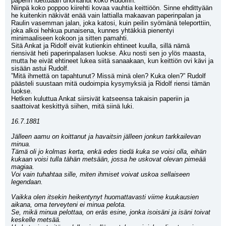
paperin luettuaan unohtanut koko Rudolfin. 
Niinpä koko poppoo kiirehti kovaa vauhtia keittiöön. Sinne ehdittyään 
he kuitenkin näkivät enää vain lattialla makaavan paperinpalan ja 
Raulin vasemman jalan, joka katosi, kuin peilin syömänä teleporttiin, 
joka alkoi hehkua punaisena, kunnes yhtäkkiä pienentyi 
minimaaliseen kokoon ja sitten pamahti.
Sitä Ankat ja Ridolf eivät kutienkin ehtineet kuulla, sillä nämä 
riensivät heti paperinpalasen luokse. Aku nosti sen jo ylös maasta, 
mutta he eivät ehtineet lukea siitä sanaakaan, kun keittiön ovi kävi ja 
sisään astui Rudolf.
”Mitä ihmettä on tapahtunut? Missä minä olen? Kuka olen?” Rudolf 
päästeli suustaan mitä oudoimpia kysymyksiä ja Ridolf riensi tämän 
luokse.
Hetken kuluttua Ankat siirsivät katseensa takaisin paperiin ja 
saattoivat keskittyä siihen, mitä siinä luki.
16.7.1881
Jälleen aamu on koittanut ja havaitsin jälleen jonkun tarkkailevan 
minua.
Tämä oli jo kolmas kerta, enkä edes tiedä kuka se voisi olla, eihän 
kukaan voisi tulla tähän metsään, jossa he uskovat olevan pimeää 
magiaa.
Voi vain tuhahtaa sille, miten ihmiset voivat uskoa sellaiseen 
legendaan.
Vaikka olen itsekin heikentynyt huomattavasti viime kuukausien 
aikana, oma terveyteni ei minua pelota. 
Se, mikä minua pelottaa, on eräs esine, jonka isoisäni ja isäni toivat 
keskelle metsää.