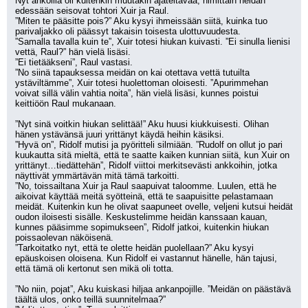
Nyt ankoilla oli kuitenkin muutakin ajateltavaa, nimittäin heidän 
edessään seisovat tohtori Xuir ja Raul.
”Miten te pääsitte pois?” Aku kysyi ihmeissään siitä, kuinka tuo 
parivaljakko oli päässyt takaisin toisesta ulottuvuudesta.
”Samalla tavalla kuin te”, Xuir totesi hiukan kuivasti. ”Ei sinulla lienisi 
vettä, Raul?” hän vielä lisäsi.
”Ei tietääkseni”, Raul vastasi.
”No siinä tapauksessa meidän on kai otettava vettä tutuilta 
ystäviltämme”, Xuir totesi huolettoman oloisesti. ”Apurimmehan 
voivat sillä välin vahtia noita”, hän vielä lisäsi, kunnes poistui 
keittiöön Raul mukanaan.
”Nyt sinä voitkin hiukan selittää!” Aku huusi kiukkuisesti. Olihan 
hänen ystävänsä juuri yrittänyt käydä heihin käsiksi.
”Hyvä on”, Ridolf mutisi ja pyöritteli silmiään. ”Rudolf on ollut jo pari 
kuukautta sitä mieltä, että te saatte kaiken kunnian siitä, kun Xuir on 
yrittänyt…tiedättehän”, Ridolf viittoi merkitsevästi ankkoihin, jotka 
näyttivät ymmärtävän mitä tämä tarkoitti.
”No, toissailtana Xuir ja Raul saapuivat taloomme. Luulen, että he 
aikoivat käyttää meitä syötteinä, että te saapuisitte pelastamaan 
meidät. Kuitenkin kun he olivat saapuneet ovelle, veljeni kutsui heidät 
oudon iloisesti sisälle. Keskustelimme heidän kanssaan kauan, 
kunnes pääsimme sopimukseen”, Ridolf jatkoi, kuitenkin hiukan 
poissaolevan näköisenä.
”Tarkoitatko nyt, että te olette heidän puolellaan?” Aku kysyi 
epäuskoisen oloisena. Kun Ridolf ei vastannut hänelle, hän tajusi, 
että tämä oli kertonut sen mikä oli totta.
”No niin, pojat”, Aku kuiskasi hiljaa ankanpojille. ”Meidän on päästävä 
täältä ulos, onko teillä suunnitelmaa?”