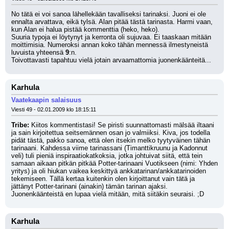
No tätä ei voi sanoa lähellekään tavalliseksi tarinaksi. Juoni ei ole 
ennalta arvattava, eikä tylsä. Alan pitää tästä tarinasta. Harmi vaan, 
kun Alan ei halua pistää kommenttia (heko, heko).
Suuria typoja ei löytynyt ja kerronta oli sujuvaa. Ei taaskaan mitään 
moittimisia. Numeroksi annan koko tähän mennessä ilmestyneistä 
luvuista yhteensä 
9
:n.
Toivottavasti tapahtuu vielä jotain arvaamattomia juonenkäänteitä...
Karhula
Vaatekaapin salaisuus
Viesti 49 - 02.01.2009 klo 18:15:11
Tribe:
 Kiitos kommentistasi! Se piristi suunnattomasti mälsää iltaani 
ja sain kirjoitettua seitsemännen osan jo valmiiksi. Kiva, jos todella 
pidät tästä, pakko sanoa, että olen itsekin melko tyytyväinen tähän 
tarinaani. Kahdessa viime tarinassani (Timanttikruunu ja Kadonnut 
veli) tuli pieniä inspiraatiokatkoksia, jotka johtuivat siitä, että tein 
samaan aikaan pitkän pitkää Potter-tarinaani Vuotikseen (nimi: Yhden 
yritys) ja oli hiukan vaikea keskittyä ankkatarinan/ankkatarinoiden 
tekemiseen. Tällä kertaa kuitenkin olen kirjoittanut vain tätä ja 
jättänyt Potter-tarinani (ainakin) tämän tarinan ajaksi. 
Juonenkäänteistä en lupaa vielä mitään, mitä siitäkin seuraisi. ;D
Karhula