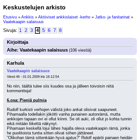
Keskustelujen arkisto
Etusivu
»
Ankkis
»
Aktiiviset ankkislaiset -kerho
»
Jatko- ja fanitarinat
»
Vaatekaapin salaisuus
Sivuja:
1
2
3
4
5
6
7
8
Kirjoittaja
Aihe: Vaatekaapin salaisuus
(106 viestiä)
Karhula
Vaatekaapin salaisuus
Viesti 46 - 01.01.2009 klo 16:12:54
No niin, täältä tulee siis kuudes osa ja jälleen toivoisin niitä 
kommentteja!
6.osa: Pieniä pulmia
Rudolf kurkisti verhojen välistä joko ankat olisivat saapuneet. 
Pihamaalla todellakin jökötti vanha punainen autonrämä, mutta 
ankkojen tapaan ovi ei ollut kiinni. Se oli auki, oli ollut jo kohta tunnin 
eikä mitään liikettä näkynyt.
Pihamaan keskellä lojui lähes hajalla oleva vaatekaapin rämä, jonka 
he puolitoista tuntia sitten olivat siihen jättäneet.
”Olikohan tämä sittenkään hyvä ajatus?” Ridolf epäröi painaen heidän 