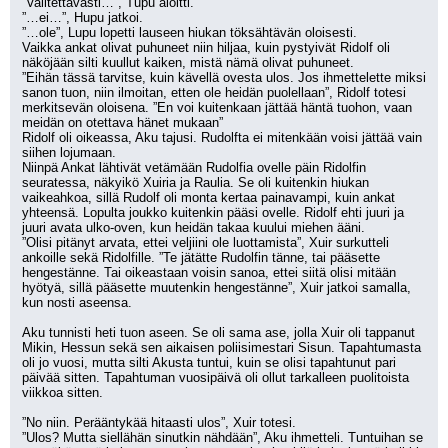
”Valitettavasti…”, Tupu aloitti.
”…ei…”, Hupu jatkoi.
”…ole”, Lupu lopetti lauseen hiukan töksähtävän oloisesti.
Vaikka ankat olivat puhuneet niin hiljaa, kuin pystyivät Ridolf oli 
näköjään silti kuullut kaiken, mistä nämä olivat puhuneet.
”Eihän tässä tarvitse, kuin kävellä ovesta ulos. Jos ihmettelette miksi 
sanon tuon, niin ilmoitan, etten ole heidän puolellaan”, Ridolf totesi 
merkitsevän oloisena. ”En voi kuitenkaan jättää häntä tuohon, vaan 
meidän on otettava hänet mukaan”
Ridolf oli oikeassa, Aku tajusi. Rudolfta ei mitenkään voisi jättää vain 
siihen lojumaan.
Niinpä Ankat lähtivät vetämään Rudolfia ovelle päin Ridolfin 
seuratessa, näkyikö Xuiria ja Raulia. Se oli kuitenkin hiukan 
vaikeahkoa, sillä Rudolf oli monta kertaa painavampi, kuin ankat 
yhteensä. Lopulta joukko kuitenkin pääsi ovelle. Ridolf ehti juuri ja 
juuri avata ulko-oven, kun heidän takaa kuului miehen ääni.
”Olisi pitänyt arvata, ettei veljiini ole luottamista”, Xuir surkutteli 
ankoille sekä Ridolfille. ”Te jätätte Rudolfin tänne, tai pääsette 
hengestänne. Tai oikeastaan voisin sanoa, ettei siitä olisi mitään 
hyötyä, sillä pääsette muutenkin hengestänne”, Xuir jatkoi samalla, 
kun nosti aseensa.
Aku tunnisti heti tuon aseen. Se oli sama ase, jolla Xuir oli tappanut 
Mikin, Hessun sekä sen aikaisen poliisimestari Sisun. Tapahtumasta 
oli jo vuosi, mutta silti Akusta tuntui, kuin se olisi tapahtunut pari 
päivää sitten. Tapahtuman vuosipäivä oli ollut tarkalleen puolitoista 
viikkoa sitten.
”No niin. Perääntykää hitaasti ulos”, Xuir totesi.
”Ulos? Mutta siellähän sinutkin nähdään”, Aku ihmetteli. Tuntuihan se 