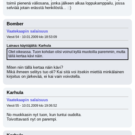
toimii pienenä väliosana, jonka jälkeen alkaa loppukamppailu, jossa 
selviää jotain erässtä henkilöstä... ::)
Bomber
Vaatekaapin salaisuus
Viesti 54 - 10.01.2009 klo 18:53:09
Lainaus käyttäjältä: Karhula
Olet oikeassa. Tuon kohdan olisi voinut kyllä muotoilla paremmin, mutta 
tällä kertaa kävi näin.
Miten niin tällä kertaa näin kävi? 
Mikä ihmeen selitys tuo oli? Kai sitä voi itsekin miettiä minkälainen 
kirjoitus on järkevää, ei kai vain voivotella.
Karhula
Vaatekaapin salaisuus
Viesti 55 - 10.01.2009 klo 19:06:52
No muokkasin nyt tuon, kun tuntui oudolta.
Toivottavasti nyt on parempi.