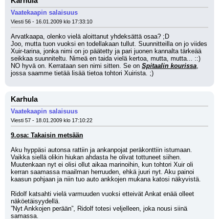
Karhula
Vaatekaapin salaisuus
Viesti 56 - 16.01.2009 klo 17:33:10
Arvatkaapa, olenko vielä aloittanut yhdeksättä osaa? ;D
Joo, mutta tuon vuoksi en todellakaan tullut. Suunnitteilla on jo viides 
Xuir-tarina, jonka nimi on jo päätetty ja pari juonen kannalta tärkeää 
seikkaa suunniteltu. Nimeä en taida vielä kertoa, mutta, mutta... ::)
NO hyvä on. Kerrataan sen nimi sitten. Se on 
Spitaalin kourissa
, 
jossa saamme tietää lisää tietoa tohtori Xuirista. ;)
Karhula
Vaatekaapin salaisuus
Viesti 57 - 18.01.2009 klo 17:10:22
9.osa: Takaisin metsään
Aku hyppäsi autonsa rattiin ja ankanpojat peräkonttiin istumaan. 
Vaikka siellä olikin hiukan ahdasta he olivat tottuneet siihen. 
Muutenkaan nyt ei olisi ollut aikaa marinoihin, kun tohtori Xuir oli 
kerran saamassa maailman herruuden, ehkä juuri nyt. Aku painoi 
kaasun pohjaan ja niin tuo auto ankkojen mukana katosi näkyvistä.
Ridolf katsahti vielä varmuuden vuoksi etteivät Ankat enää olleet 
näköetäisyydellä.
”Nyt Ankkojen perään”, Ridolf totesi veljelleen, joka nousi siinä 
samassa.