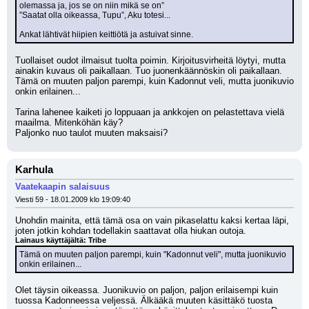
olemassa ja, jos se on niin mikä se on”
”Saatat olla oikeassa, Tupu”, Aku totesi...
Ankat lähtivät hiipien keittiötä ja astuivat sinne.
Tuollaiset oudot ilmaisut tuolta poimin. Kirjoitusvirheitä löytyi, mutta 
ainakin kuvaus oli paikallaan. Tuo juonenkäännöskin oli paikallaan. 
Tämä on muuten paljon parempi, kuin Kadonnut veli, mutta juonikuvio 
onkin erilainen...
Tarina lahenee kaiketi jo loppuaan ja ankkojen on pelastettava vielä 
maailma. Mitenköhän käy? 
Paljonko nuo taulot muuten maksaisi?
Karhula
Vaatekaapin salaisuus
Viesti 59 - 18.01.2009 klo 19:09:40
Unohdin mainita, että tämä osa on vain pikaselattu kaksi kertaa läpi, 
joten jotkin kohdan todellakin saattavat olla hiukan outoja.
Lainaus käyttäjältä: Tribe
Tämä on muuten paljon parempi, kuin "Kadonnut veli", mutta juonikuvio 
onkin erilainen...
Olet täysin oikeassa. Juonikuvio on paljon, paljon erilaisempi kuin 
tuossa Kadonneessa veljessä. Älkääkä muuten käsittäkö tuosta 