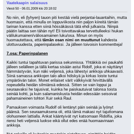
Vaatekaapin salaisuus
Viesti 50 - 06.01.2009 klo 20:18:02
No niin, eli (lyhyen) tauon piti kestää vielä perjantai-lauantaihin, mutta 
huomasin, että minulla on loppuviikosta niin paljon kiireitä tämän 
tarinan kanssa etten siinä hössäkässä tätä ehdi julkaista. Niinpä 
päätin laittaa sen tähän nyt! Eli toivottavakaa tervettulleeksi hiukan 
välilukumainen/väliosamainen luku/osa. Minun on myös 
huomautettava, että 
tämän osan nimi on muuttunut
 kahdesta 
ulottuvuudesta, paperinpalaseksi. Ja jälleen toivoisin kommentteja!
7.osa: Paperinpalanen
Kaikki tuntui tapahtuvan parissa sekunnissa. Yhtäkkiä ovi paukahti 
jälleen selälleen ja tällä kertaa sisään astui Ridolf, joka ei näyttänyt 
hämmästyvän, kun näki veljensä, joka lähestyi ankkoja uhkaavasti. 
Siinä samassa ankkojen talo alkoi hölskyä ja kirkas loiste tuntui 
ympäröivän talon. Monet erilaiset värit välkkyivät hirvittävällä 
nopeudella heidän silmiänsä edessä. Sitten se vain loppui ja 
seuraavaksi he tajusivat, kuinka he paiskautuivat talonsa toista 
seinää kohti, ja kuin salamaniskusta heidän edessään seisoivat 
pahamaineinen tohtori Xuir sekä Raul.
Pamauksen voimasta Rudolf oli lentänyt päin seinää ja lyönyt 
päänsä. Sen seuraamuksena oli, että tämä makasi nyt tajuttomana 
olohuoneen lattialla. Ankat kääntyivät nyt katsomaan Ridolfia, joka 
riensi heti veljensä luokse eikä ollut edes enää huomaavinaan 
ankkoja.