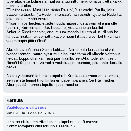
typerältä, että kolmesta murhasta tuomittu henkilö halusi, että kaikki 
menisivät ulos.
”Ei nähdäkään. Minä jään tähän Raulin”, Xuir osoitti Raulia, joka 
saapui keittiöstä, ”ja Rudolfin kanssa”, hän osoitti tajutonta Rudolfia, 
joka nojasi seinää vasten.
”Pidän myös huolen, ettette huuda mitään, josta voisi olla minulle 
harmia”, Xuir virnisti. ”Jos huudatte, ystävänne on kuollut”
Ankat ja Ridolf tiesivät, ettei muuta mahdollisuutta ollut. Niinpä he 
lähtivät muita mukisematta kävelemään hitaasti ulos, kohti vanhan 
vaatekaapin jäännöksiä.
Aku oli täynnä inhoa Xuiria kohtaan. Niin monta kertaa he olivat 
lyöneet tämän, mutta nyt tuntui siltä, että tämä oli vihdoin voittanut 
heidät. Loppu olisi varmasti pian käsillä, sen Aku todellakin tiesi. 
Niinpä hän potkaisi voimalla vaatekaapin reunaan, joka antoi kerralla 
periksi.
Jotain yllättävää kuitenkin tapahtui. Kun kaapin reuna antoi periksi, 
sen välistä lennähti jonkinlainen paperinpalanen. Se liiteli hetken 
Akun päällä, kunnes lopulta tipahti maahan.
Karhula
Vaatekaapin salaisuus
Viesti 51 - 10.01.2009 klo 17:45:39
Ilmoitan etukäteen ettei hirveitä tapahdu tässä osassa. 
Kommenttejakin olisi toki kiva saada. ::)