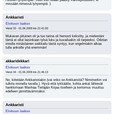
missään nimessä lyhyempiä :)
Ankkaristi
Elokuun laakso
Viesti 33 - 01.06.2009 klo 21:41:00
Mukavan pituinen oli ja tuo tarina oli hienosti keksitty, ja mielestäni 
tämä ei ollut laisinkaan tylsä luku ja kuvailuakin oli tarpeeksi. Odotan 
innolla minäslainen seikkailu tästä syntyy, kun ongelmiakin alkaa 
tulla ankoille yhä enemmän!
akkaridekkari
Elokuun laakso
Viesti 34 - 01.06.2009 klo 21:46:13
No, kiitetään Ankkaristiakin (vai onko se Ankkaristiä? Nimimerkin voi 
tulkita monella tavalla.). Hyvä että tykkäätte, kohta ankat lähtevät 
hankkimaan Wanhaa Tietäjäin Kirjaa itselleen ja kertomus muuttuu 
edelleen jännittävämmäksi.
Ankkaristi
Elokuun laakso