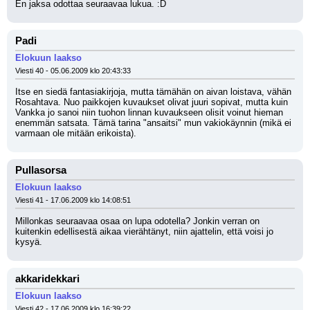
En jaksa odottaa seuraavaa lukua. :D
Padi
Elokuun laakso
Viesti 40 - 05.06.2009 klo 20:43:33
Itse en siedä fantasiakirjoja, mutta tämähän on aivan loistava, vähän 
Rosahtava. Nuo paikkojen kuvaukset olivat juuri sopivat, mutta kuin 
Vankka jo sanoi niin tuohon linnan kuvaukseen olisit voinut hieman 
enemmän satsata. Tämä tarina "ansaitsi" mun vakiokäynnin (mikä ei 
varmaan ole mitään erikoista).
Pullasorsa
Elokuun laakso
Viesti 41 - 17.06.2009 klo 14:08:51
Millonkas seuraavaa osaa on lupa odotella? Jonkin verran on 
kuitenkin edellisestä aikaa vierähtänyt, niin ajattelin, että voisi jo 
kysyä.
akkaridekkari
Elokuun laakso
Viesti 42 - 17.06.2009 klo 16:39:22