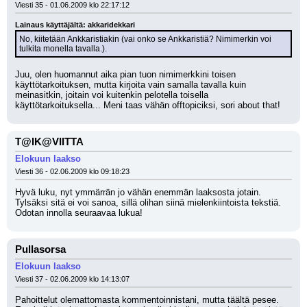
Viesti 35 - 01.06.2009 klo 22:17:12
Lainaus käyttäjältä: akkaridekkari
No, kiitetään Ankkaristiakin (vai onko se Ankkaristiä? Nimimerkin voi 
tulkita monella tavalla.).
Juu, olen huomannut aika pian tuon nimimerkkini toisen 
käyttötarkoituksen, mutta kirjoita vain samalla tavalla kuin 
meinasitkin, joitain voi kuitenkin pelotella toisella 
käyttötarkoituksella... Meni taas vähän offtopiciksi, sori about that!
T@IK@VIITTA
Elokuun laakso
Viesti 36 - 02.06.2009 klo 09:18:23
Hyvä luku, nyt ymmärrän jo vähän enemmän laaksosta jotain. 
Tylsäksi sitä ei voi sanoa, sillä olihan siinä mielenkiintoista tekstiä. 
Odotan innolla seuraavaa lukua!
Pullasorsa
Elokuun laakso
Viesti 37 - 02.06.2009 klo 14:13:07
Pahoittelut olemattomasta kommentoinnistani, mutta täältä pesee. 