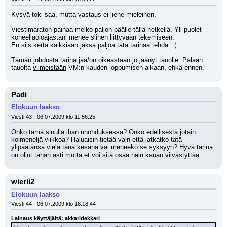
Kysyä toki saa, mutta vastaus ei liene mieleinen.
Viestimaraton painaa melko paljon päälle tällä hetkellä. Yli puolet 
koneellaoloajastani menee siihen liittyvään tekemiseen.
En siis kerta kaikkiaan jaksa paljoa tätä tarinaa tehdä. :(
Tämän johdosta tarina jää/on oikeastaan jo jäänyt tauolle. Palaan 
tauolta 
viimeistään
 VM:n kauden loppumisen aikaan, ehkä ennen.
Padi
Elokuun laakso
Viesti 43 - 06.07.2009 klo 11:56:25
Onko tämä sinulla ihan unohduksessa? Onko edellisestä jotain 
kolmeneljä viikkoa? Haluaisin tietää vain että jatkatko tätä 
ylipäätänsä vielä tänä kesänä vai meneekö se syksyyn? Hyvä tarina 
on ollut tähän asti mutta et voi sitä osaa näin kauan viivästyttää.
wierii2
Elokuun laakso
Viesti 44 - 06.07.2009 klo 18:18:44
Lainaus käyttäjältä: akkaridekkari