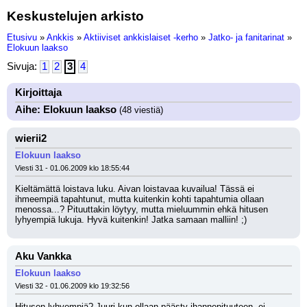
Keskustelujen arkisto
Etusivu
»
Ankkis
»
Aktiiviset ankkislaiset -kerho
»
Jatko- ja fanitarinat
»
Elokuun laakso
Sivuja:
1
2
3
4
Kirjoittaja
Aihe: Elokuun laakso
(48 viestiä)
wierii2
Elokuun laakso
Viesti 31 - 01.06.2009 klo 18:55:44
Kieltämättä loistava luku. Aivan loistavaa kuvailua! Tässä ei 
ihmeempiä tapahtunut, mutta kuitenkin kohti tapahtumia ollaan 
menossa...? Pituuttakin löytyy, mutta mieluummin ehkä hitusen 
lyhyempiä lukuja. Hyvä kuitenkin! Jatka samaan malliin! ;)
Aku Vankka
Elokuun laakso
Viesti 32 - 01.06.2009 klo 19:32:56
Hitusen lyhyempiä? Juuri kun ollaan päästy ihannepituuteen, ei 