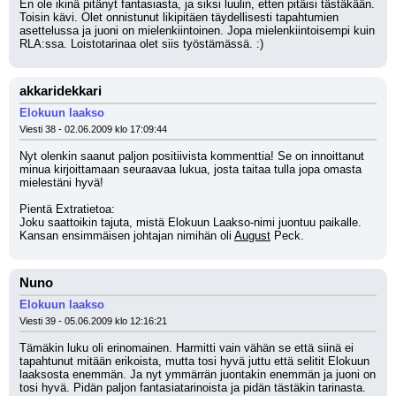
En ole ikinä pitänyt fantasiasta, ja siksi luulin, etten pitäisi tästäkään. 
Toisin kävi. Olet onnistunut likipitäen täydellisesti tapahtumien 
asettelussa ja juoni on mielenkiintoinen. Jopa mielenkiintoisempi kuin 
RLA:ssa. Loistotarinaa olet siis työstämässä. :)
akkaridekkari
Elokuun laakso
Viesti 38 - 02.06.2009 klo 17:09:44
Nyt olenkin saanut paljon positiivista kommenttia! Se on innoittanut 
minua kirjoittamaan seuraavaa lukua, josta taitaa tulla jopa omasta 
mielestäni hyvä!
Pientä Extratietoa:
Joku saattoikin tajuta, mistä Elokuun Laakso-nimi juontuu paikalle. 
Kansan ensimmäisen johtajan nimihän oli 
August
 Peck.
Nuno
Elokuun laakso
Viesti 39 - 05.06.2009 klo 12:16:21
Tämäkin luku oli erinomainen. Harmitti vain vähän se että siinä ei 
tapahtunut mitään erikoista, mutta tosi hyvä juttu että selitit Elokuun 
laaksosta enemmän. Ja nyt ymmärrän juontakin enemmän ja juoni on 
tosi hyvä. Pidän paljon fantasiatarinoista ja pidän tästäkin tarinasta. 