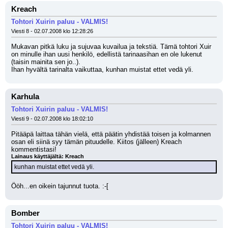
Kreach
Tohtori Xuirin paluu - VALMIS!
Viesti 8 - 02.07.2008 klo 12:28:26
Mukavan pitkä luku ja sujuvaa kuvailua ja tekstiä. Tämä tohtori Xuir 
on minulle ihan uusi henkilö, edellistä tarinaasihan en ole lukenut 
(taisin mainita sen jo..).
Ihan hyvältä tarinalta vaikuttaa, kunhan muistat ettet vedä yli.
Karhula
Tohtori Xuirin paluu - VALMIS!
Viesti 9 - 02.07.2008 klo 18:02:10
Pitääpä laittaa tähän vielä, että päätin yhdistää toisen ja kolmannen 
osan eli siinä syy tämän pituudelle. Kiitos (jälleen) Kreach 
kommentistasi!
Lainaus käyttäjältä: Kreach
kunhan muistat ettet vedä yli.
Ööh...en oikein tajunnut tuota. :-[
Bomber
Tohtori Xuirin paluu - VALMIS!