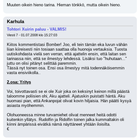
Muuten oikein hieno tarina. Hieman tönkkö, mutta oikein hieno.
Karhula
Tohtori Xuirin paluu - VALMIS!
Viesti 7 - 01.07.2008 klo 15:27:03
Kiitos kommentistasi Bomber! Joo, eli tein tämän eka luvun vähän 
liian kiireisesti niin tosiaan saattaa olla huonoja vertauksia. Tuosta 
uutiskohdasta vielä sen verran, että ajattelin ensin, että laitan sen 
tarinassa niin, että se ilmestyy lehdessä. Lisäksi tuo "huhutaan..." 
juttu on olisi pitänyt selittää paremmin. 
Tässä nyt toinen osa. Ensi osa ilmestyy mitä todennäköisemmin 
vasta ensiviikolla.. 
2.osa: Yritys
Voi, toivottavasti se ei ole Xuir joka on keksinyt keinon millä päästä 
taloomme poliisien ohi, Aku ajatteli. Ajatuskin puistatti häntä. Aku 
huomasi pian, että Ankanpojat olivat kovin hiljaisia. Hän päätti kysyä 
asiasta myöhemmin.
Olohuoneessa minne turvamiehet olivat menneet heitä odotti 
kuitenkin yllätys. Rudolfin ja Ridolfin toinen jalka kummaltakin oli 
kiinni ämpärissä eivätkä nämä näyttäneet yhtään iloisilta.
€