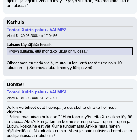
ajatus- ja kirjoitusvirheitä löytyi. Kysyn sultakin, että montako lukua 
on tulossa?
Karhula
Tohtori Xuirin paluu - VALMIS!
Viesti 5 - 30.06.2008 klo 17:04:56
Lainaus käyttäjältä: Kreach
Kysyn sultakin, että montako lukua on tulossa?
Oikeastaan en tiedä vielä, mutta luulen, että tästä tulee noin 10 
lukuinen. ::) Seuraava luku ilmestyy lähipäivinä...
Bomber
Tohtori Xuirin paluu - VALMIS!
Viesti 6 - 01.07.2008 klo 12:50:04
Jotkin vertukset ovat huonoja, ja uutiskohta oli aika hölmösti 
kirjoitettu. 
"Poliisit ovat aivan hukassa." "Huhutaan myös, että Xuir aikoo löytää 
ja tappaa Aku Ankan ja tämän kolme sisarenpoikaa Tupun, Hupun ja 
Lupun, koska he estivät Xuiria tuhoamasta Ankkalinnaa hänen 
räjähteellään". Noi oli aika outoja. Miksi jossain uutisissa kerrottaisiin 
puolijauhoisia ääliöhuhuja?