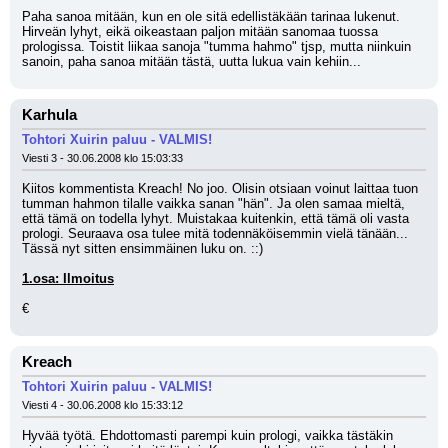
Paha sanoa mitään, kun en ole sitä edellistäkään tarinaa lukenut. 
Hirveän lyhyt, eikä oikeastaan paljon mitään sanomaa tuossa 
prologissa. Toistit liikaa sanoja "tumma hahmo" tjsp, mutta niinkuin 
sanoin, paha sanoa mitään tästä, uutta lukua vain kehiin...
Karhula
Tohtori Xuirin paluu - VALMIS!
Viesti 3 - 30.06.2008 klo 15:03:33
Kiitos kommentista Kreach! No joo. Olisin otsiaan voinut laittaa tuon 
tumman hahmon tilalle vaikka sanan "hän". Ja olen samaa mieltä, 
että tämä on todella lyhyt. Muistakaa kuitenkin, että tämä oli vasta 
prologi. Seuraava osa tulee mitä todennäköisemmin vielä tänään... 
Tässä nyt sitten ensimmäinen luku on. ::) 
1.osa: Ilmoitus
€
Kreach
Tohtori Xuirin paluu - VALMIS!
Viesti 4 - 30.06.2008 klo 15:33:12
Hyvää työtä. Ehdottomasti parempi kuin prologi, vaikka tästäkin 