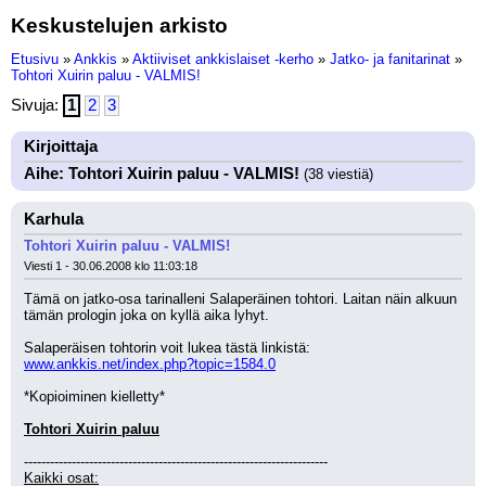
Keskustelujen arkisto
Etusivu
»
Ankkis
»
Aktiiviset ankkislaiset -kerho
»
Jatko- ja fanitarinat
»
Tohtori Xuirin paluu - VALMIS!
Sivuja:
1
2
3
Kirjoittaja
Aihe: Tohtori Xuirin paluu - VALMIS!
(38 viestiä)
Karhula
Tohtori Xuirin paluu - VALMIS!
Viesti 1 - 30.06.2008 klo 11:03:18
Tämä on jatko-osa tarinalleni Salaperäinen tohtori. Laitan näin alkuun 
tämän prologin joka on kyllä aika lyhyt.
Salaperäisen tohtorin voit lukea tästä linkistä: 
www.ankkis.net/index.php?topic=1584.0
*Kopioiminen kielletty*
Tohtori Xuirin paluu
----------------------------------------------------------------------
Kaikki osat: