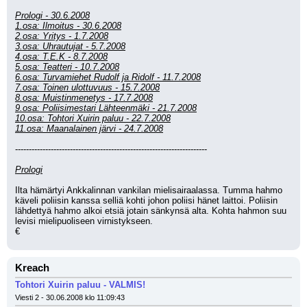
Prologi - 30.6.2008
1.osa: Ilmoitus - 30.6.2008
2.osa: Yritys - 1.7.2008
3.osa: Uhrautujat - 5.7.2008
4.osa: T.E.K - 8.7.2008
5.osa: Teatteri - 10.7.2008
6.osa: Turvamiehet Rudolf ja Ridolf - 11.7.2008
7.osa: Toinen ulottuvuus - 15.7.2008
8.osa: Muistinmenetys - 17.7.2008
9.osa: Poliisimestari Lähteenmäki - 21.7.2008
10.osa: Tohtori Xuirin paluu - 22.7.2008
11.osa: Maanalainen järvi - 24.7.2008
----------------------------------------------------------------------
Prologi
Ilta hämärtyi Ankkalinnan vankilan mielisairaalassa. Tumma hahmo 
käveli poliisin kanssa selliä kohti johon poliisi hänet laittoi. Poliisin 
lähdettyä hahmo alkoi etsiä jotain sänkynsä alta. Kohta hahmon suu 
levisi mielipuoliseen virnistykseen.
€
Kreach
Tohtori Xuirin paluu - VALMIS!
Viesti 2 - 30.06.2008 klo 11:09:43