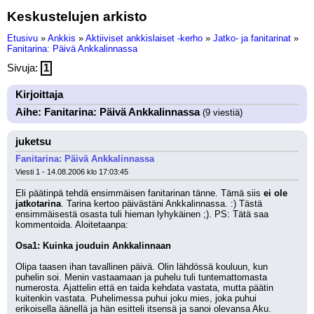
Keskustelujen arkisto
Etusivu
»
Ankkis
»
Aktiiviset ankkislaiset -kerho
»
Jatko- ja fanitarinat
»
Fanitarina: Päivä Ankkalinnassa
Sivuja:
1
Kirjoittaja
Aihe: Fanitarina: Päivä Ankkalinnassa
(9 viestiä)
juketsu
Fanitarina: Päivä Ankkalinnassa
Viesti 1 - 14.08.2006 klo 17:03:45
Eli päätinpä tehdä ensimmäisen fanitarinan tänne. Tämä siis 
ei ole 
jatkotarina
. Tarina kertoo päivästäni Ankkalinnassa. :) Tästä 
ensimmäisestä osasta tuli hieman lyhykäinen ;). PS: Tätä saa 
kommentoida. Aloitetaanpa:
Osa1: Kuinka jouduin Ankkalinnaan
Olipa taasen ihan tavallinen päivä. Olin lähdössä kouluun, kun 
puhelin soi. Menin vastaamaan ja puhelu tuli tuntemattomasta 
numerosta. Ajattelin että en taida kehdata vastata, mutta päätin 
kuitenkin vastata. Puhelimessa puhui joku mies, joka puhui 
erikoisella äänellä ja hän esitteli itsensä ja sanoi olevansa Aku. 