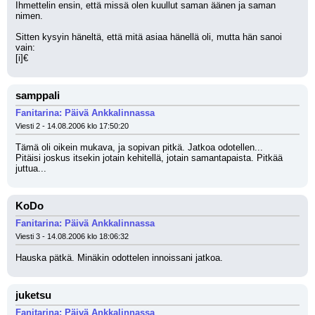
Ihmettelin ensin, että missä olen kuullut saman äänen ja saman 
nimen. 
Sitten kysyin häneltä, että mitä asiaa hänellä oli, mutta hän sanoi 
vain: 
[i]€
samppali
Fanitarina: Päivä Ankkalinnassa
Viesti 2 - 14.08.2006 klo 17:50:20
Tämä oli oikein mukava, ja sopivan pitkä. Jatkoa odotellen...
Pitäisi joskus itsekin jotain kehitellä, jotain samantapaista. Pitkää 
juttua...
KoDo
Fanitarina: Päivä Ankkalinnassa
Viesti 3 - 14.08.2006 klo 18:06:32
Hauska pätkä. Minäkin odottelen innoissani jatkoa.
juketsu
Fanitarina: Päivä Ankkalinnassa