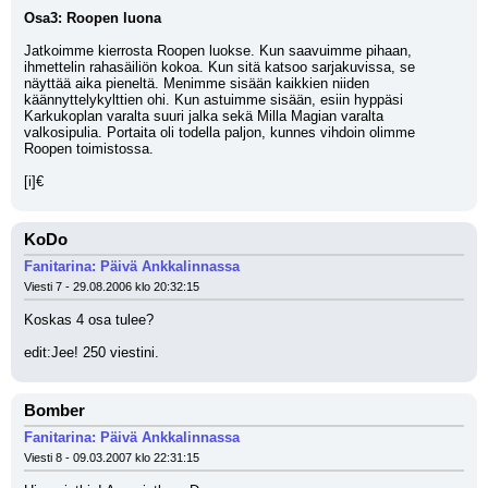
Osa3: Roopen luona
Jatkoimme kierrosta Roopen luokse. Kun saavuimme pihaan, 
ihmettelin rahasäiliön kokoa. Kun sitä katsoo sarjakuvissa, se 
näyttää aika pieneltä. Menimme sisään kaikkien niiden 
käännyttelykylttien ohi. Kun astuimme sisään, esiin hyppäsi 
Karkukoplan varalta suuri jalka sekä Milla Magian varalta 
valkosipulia. Portaita oli todella paljon, kunnes vihdoin olimme 
Roopen toimistossa. 
[i]€
KoDo
Fanitarina: Päivä Ankkalinnassa
Viesti 7 - 29.08.2006 klo 20:32:15
Koskas 4 osa tulee?
edit:Jee! 250 viestini.
Bomber
Fanitarina: Päivä Ankkalinnassa
Viesti 8 - 09.03.2007 klo 22:31:15