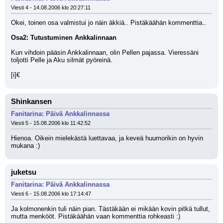
Viesti 4 - 14.08.2006 klo 20:27:11
Okei, toinen osa valmistui jo näin äkkiä.. Pistäkäähän kommenttia..
Osa2: Tutustuminen Ankkalinnaan
Kun vihdoin pääsin Ankkalinnaan, olin Pellen pajassa. Vieressäni 
toljotti Pelle ja Aku silmät pyöreinä. 
[i]€
Shinkansen
Fanitarina: Päivä Ankkalinnassa
Viesti 5 - 15.08.2006 klo 11:42:52
Hienoa. Oikein mielekästä luettavaa, ja keveä huumorikin on hyvin 
mukana :)
juketsu
Fanitarina: Päivä Ankkalinnassa
Viesti 6 - 15.08.2006 klo 17:14:47
Ja kolmonenkin tuli näin pian. Tästäkään ei mikään kovin pitkä tullut, 
mutta menkööt. Pistäkäähän vaan kommenttia rohkeasti :)