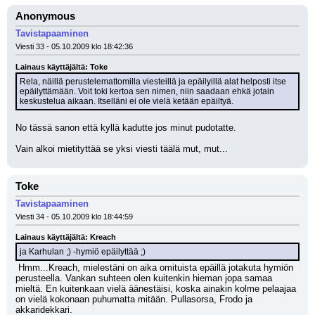
Anonymous
Tavistapaaminen
Viesti 33 - 05.10.2009 klo 18:42:36
Lainaus käyttäjältä: Toke
Rela, näillä perustelemattomilla viesteillä ja epäilyillä alat helposti itse 
epäilyttämään. Voit toki kertoa sen nimen, niin saadaan ehkä jotain 
keskustelua aikaan. Itselläni ei ole vielä ketään epäiltyä.
No tässä sanon että kyllä kadutte jos minut pudotatte. 
Vain alkoi mietityttää se yksi viesti täälä mut, mut...
Toke
Tavistapaaminen
Viesti 34 - 05.10.2009 klo 18:44:59
Lainaus käyttäjältä: Kreach
ja Karhulan ;) -hymiö epäilyttää ;)
 Hmm...Kreach, mielestäni on aika omituista epäillä jotakuta hymiön 
perusteella. Vankan suhteen olen kuitenkin hieman jopa samaa 
mieltä. En kuitenkaan vielä äänestäisi, koska ainakin kolme pelaajaa 
on vielä kokonaan puhumatta mitään. Pullasorsa, Frodo ja 
akkaridekkari.