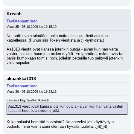
Kreach
Tavistapaaminen
Viesti 35 - 05.10.2009 klo 19:15:19
No, sattui vain silmääni tuolla noita silmiinpistäviä asioitani 
katsellessa. (Puhun siis Token viestistä ja ;) -hymiöstä.)
Aa1313 viestit ovat kanssa jotenkin outoja - aivan kun hän varta 
vasten haluaisi huomiota niiden myötä. En ymmärrä, miksi tavis tai 
pahis kumpikaan toimisi noin, jollekin petturille tuo pelityyli jotenkin 
voisi sopiakin.
akuankka1313
Tavistapaaminen
Viesti 36 - 05.10.2009 klo 19:23:16
Lainaus käyttäjältä: Kreach
Aa1313 viestit ovat kanssa jotenkin outoja - aivan kun hän varta vasten 
haluaisi huomiota niiden myötä.
Kuka haluaisi herättää huomiota? No anteeksi jos käyttäydyin 
oudosti, minä vain satuin olemaan hyvällä tuulella. ;)))))))))