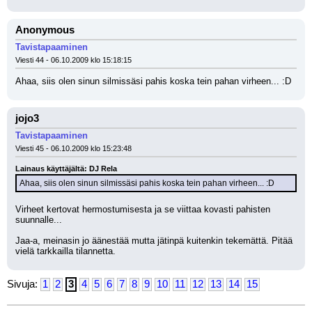
Anonymous
Tavistapaaminen
Viesti 44 - 06.10.2009 klo 15:18:15
Ahaa, siis olen sinun silmissäsi pahis koska tein pahan virheen... :D
jojo3
Tavistapaaminen
Viesti 45 - 06.10.2009 klo 15:23:48
Lainaus käyttäjältä: DJ Rela
Ahaa, siis olen sinun silmissäsi pahis koska tein pahan virheen... :D
Virheet kertovat hermostumisesta ja se viittaa kovasti pahisten 
suunnalle...
Jaa-a, meinasin jo äänestää mutta jätinpä kuitenkin tekemättä. Pitää 
vielä tarkkailla tilannetta.
Sivuja:
1
2
3
4
5
6
7
8
9
10
11
12
13
14
15