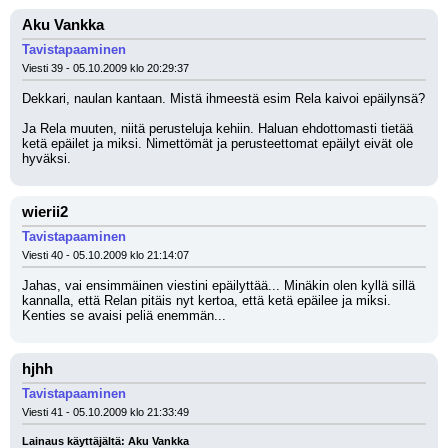
Aku Vankka
Tavistapaaminen
Viesti 39 - 05.10.2009 klo 20:29:37
Dekkari, naulan kantaan. Mistä ihmeestä esim Rela kaivoi epäilynsä?
Ja Rela muuten, niitä perusteluja kehiin. Haluan ehdottomasti tietää 
ketä epäilet ja miksi. Nimettömät ja perusteettomat epäilyt eivät ole 
hyväksi.
wierii2
Tavistapaaminen
Viesti 40 - 05.10.2009 klo 21:14:07
Jahas, vai ensimmäinen viestini epäilyttää... Minäkin olen kyllä sillä 
kannalla, että Relan pitäis nyt kertoa, että ketä epäilee ja miksi. 
Kenties se avaisi peliä enemmän...
hjhh
Tavistapaaminen
Viesti 41 - 05.10.2009 klo 21:33:49
Lainaus käyttäjältä: Aku Vankka