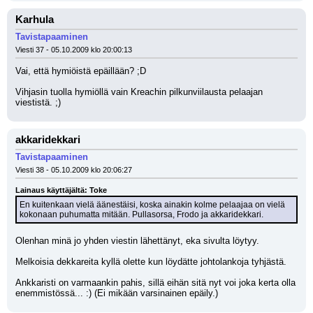
Karhula
Tavistapaaminen
Viesti 37 - 05.10.2009 klo 20:00:13
Vai, että hymiöistä epäillään? ;D 
Vihjasin tuolla hymiöllä vain Kreachin pilkunviilausta pelaajan 
viestistä. ;)
akkaridekkari
Tavistapaaminen
Viesti 38 - 05.10.2009 klo 20:06:27
Lainaus käyttäjältä: Toke
En kuitenkaan vielä äänestäisi, koska ainakin kolme pelaajaa on vielä 
kokonaan puhumatta mitään. Pullasorsa, Frodo ja akkaridekkari.
Olenhan minä jo yhden viestin lähettänyt, eka sivulta löytyy.
Melkoisia dekkareita kyllä olette kun löydätte johtolankoja tyhjästä. 
Ankkaristi on varmaankin pahis, sillä eihän sitä nyt voi joka kerta olla 
enemmistössä... :) (Ei mikään varsinainen epäily.)