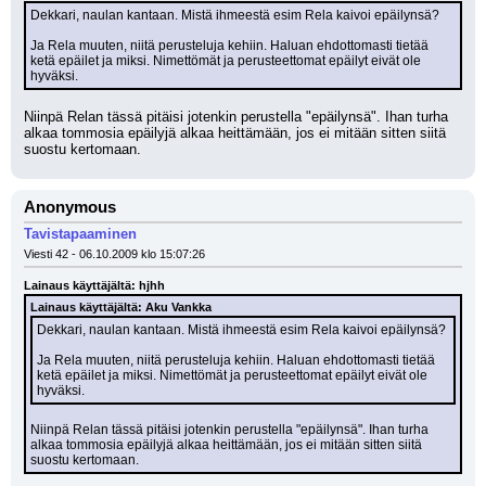
Dekkari, naulan kantaan. Mistä ihmeestä esim Rela kaivoi epäilynsä?
Ja Rela muuten, niitä perusteluja kehiin. Haluan ehdottomasti tietää 
ketä epäilet ja miksi. Nimettömät ja perusteettomat epäilyt eivät ole 
hyväksi.
Niinpä Relan tässä pitäisi jotenkin perustella "epäilynsä". Ihan turha 
alkaa tommosia epäilyjä alkaa heittämään, jos ei mitään sitten siitä 
suostu kertomaan.
Anonymous
Tavistapaaminen
Viesti 42 - 06.10.2009 klo 15:07:26
Lainaus käyttäjältä: hjhh
Lainaus käyttäjältä: Aku Vankka
Dekkari, naulan kantaan. Mistä ihmeestä esim Rela kaivoi epäilynsä?
Ja Rela muuten, niitä perusteluja kehiin. Haluan ehdottomasti tietää 
ketä epäilet ja miksi. Nimettömät ja perusteettomat epäilyt eivät ole 
hyväksi.
Niinpä Relan tässä pitäisi jotenkin perustella "epäilynsä". Ihan turha 
alkaa tommosia epäilyjä alkaa heittämään, jos ei mitään sitten siitä 
suostu kertomaan.