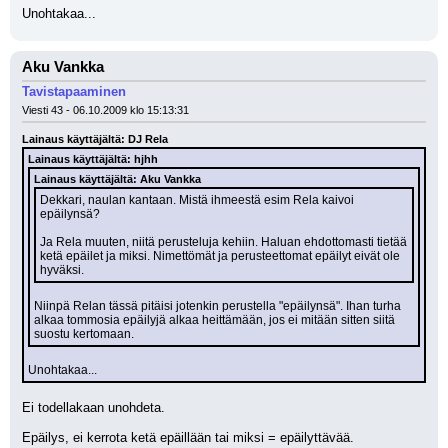
Unohtakaa...
Aku Vankka
Tavistapaaminen
Viesti 43 - 06.10.2009 klo 15:13:31
Lainaus käyttäjältä: DJ Rela
Lainaus käyttäjältä: hjhh
Lainaus käyttäjältä: Aku Vankka
Dekkari, naulan kantaan. Mistä ihmeestä esim Rela kaivoi 
epäilynsä?
Ja Rela muuten, niitä perusteluja kehiin. Haluan ehdottomasti tietää 
ketä epäilet ja miksi. Nimettömät ja perusteettomat epäilyt eivät ole 
hyväksi.
Niinpä Relan tässä pitäisi jotenkin perustella "epäilynsä". Ihan turha 
alkaa tommosia epäilyjä alkaa heittämään, jos ei mitään sitten siitä 
suostu kertomaan.
Unohtakaa...
Ei todellakaan unohdeta. 
Epäilys, ei kerrota ketä epäillään tai miksi = epäilyttävää.