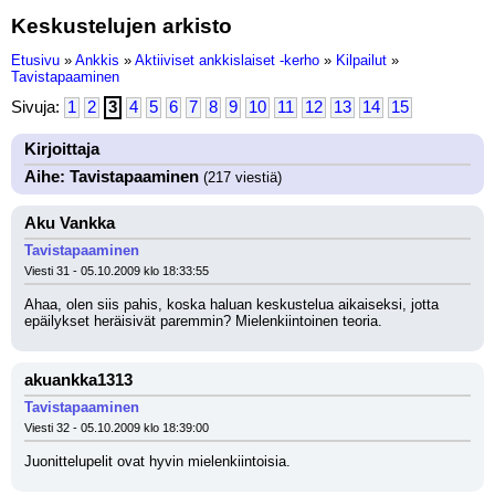
Keskustelujen arkisto
Etusivu
»
Ankkis
»
Aktiiviset ankkislaiset -kerho
»
Kilpailut
»
Tavistapaaminen
Sivuja:
1
2
3
4
5
6
7
8
9
10
11
12
13
14
15
Kirjoittaja
Aihe: Tavistapaaminen
(217 viestiä)
Aku Vankka
Tavistapaaminen
Viesti 31 - 05.10.2009 klo 18:33:55
Ahaa, olen siis pahis, koska haluan keskustelua aikaiseksi, jotta 
epäilykset heräisivät paremmin? Mielenkiintoinen teoria.
akuankka1313
Tavistapaaminen
Viesti 32 - 05.10.2009 klo 18:39:00
Juonittelupelit ovat hyvin mielenkiintoisia.