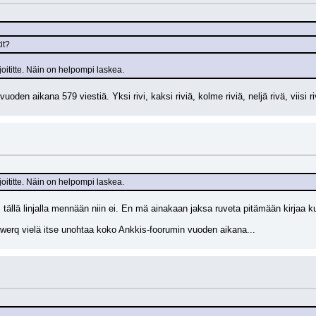
it?
rjoititte. Näin on helpompi laskea.
oden aikana 579 viestiä. Yksi rivi, kaksi riviä, kolme riviä, neljä rivä, viisi ri
rjoititte. Näin on helpompi laskea.
 tällä linjalla mennään niin ei. En mä ainakaan jaksa ruveta pitämään kirjaa k
qwerq vielä itse unohtaa koko Ankkis-foorumin vuoden aikana...