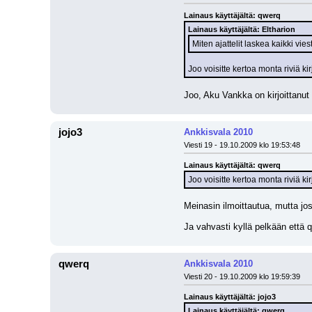
Lainaus käyttäjältä: qwerq
Lainaus käyttäjältä: Eltharion
Miten ajattelit laskea kaikki viest
Joo voisitte kertoa monta riviä ki
Joo, Aku Vankka on kirjoittanut vu
jojo3
Ankkisvala 2010
Viesti 19 - 19.10.2009 klo 19:53:48
Lainaus käyttäjältä: qwerq
Joo voisitte kertoa monta riviä ki
Meinasin ilmoittautua, mutta jos
Ja vahvasti kyllä pelkään että 
qwerq
Ankkisvala 2010
Viesti 20 - 19.10.2009 klo 19:59:39
Lainaus käyttäjältä: jojo3
Lainaus käyttäjältä: qwerq