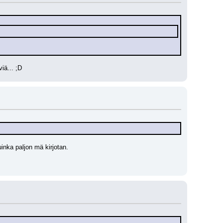
viä... ;D
uinka paljon mä kirjotan.