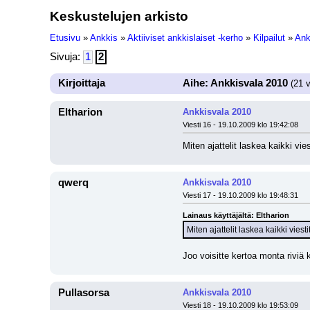
Keskustelujen arkisto
Etusivu
»
Ankkis
»
Aktiiviset ankkislaiset -kerho
»
Kilpailut
»
Ank
Sivuja:
1
2
Kirjoittaja
Aihe: Ankkisvala 2010
(21 v
Eltharion
Ankkisvala 2010
Viesti 16 - 19.10.2009 klo 19:42:08
Miten ajattelit laskea kaikki vies
qwerq
Ankkisvala 2010
Viesti 17 - 19.10.2009 klo 19:48:31
Lainaus käyttäjältä: Eltharion
Miten ajattelit laskea kaikki viesti
Joo voisitte kertoa monta riviä k
Pullasorsa
Ankkisvala 2010
Viesti 18 - 19.10.2009 klo 19:53:09