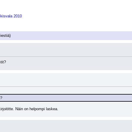
kisvala 2010
iestiä)
tit?
t?
irjoititte. Näin on helpompi laskea.