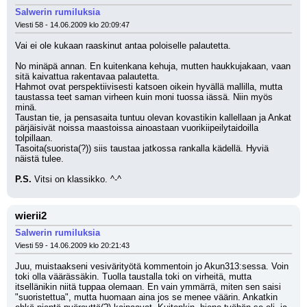
Salwerin rumiluksia
Viesti 58 - 14.06.2009 klo 20:09:47
Vai ei ole kukaan raaskinut antaa poloiselle palautetta.
No minäpä annan. En kuitenkana kehuja, mutten haukkujakaan, vaan 
sitä kaivattua rakentavaa palautetta.
Hahmot ovat perspektiivisesti katsoen oikein hyvällä mallilla, mutta 
taustassa teet saman virheen kuin moni tuossa iässä. Niin myös 
minä.
Taustan tie, ja pensasaita tuntuu olevan kovastikin kallellaan ja Ankat 
pärjäisivät noissa maastoissa ainoastaan vuorikiipeilytaidoilla 
tolpillaan.
Tasoita(suorista(?)) siis taustaa jatkossa rankalla kädellä. Hyviä 
näistä tulee.
P.S.
 Vitsi on klassikko. ^-^
wierii2
Salwerin rumiluksia
Viesti 59 - 14.06.2009 klo 20:21:43
Juu, muistaakseni vesivärityötä kommentoin jo Akun313:sessa. Voin 
toki olla väärässäkin. Tuolla taustalla toki on virheitä, mutta 
itsellänikin niitä tuppaa olemaan. En vain ymmärrä, miten sen saisi 
"suoristettua", mutta huomaan aina jos se menee väärin. Ankatkin 