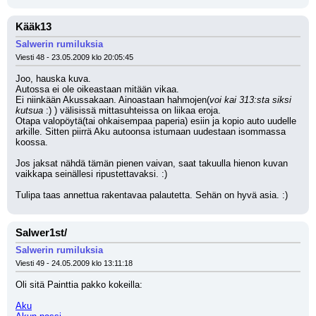
Kääk13
Salwerin rumiluksia
Viesti 48 - 23.05.2009 klo 20:05:45
Joo, hauska kuva.
Autossa ei ole oikeastaan mitään vikaa.
Ei niinkään Akussakaan. Ainoastaan hahmojen(
voi kai 313:sta siksi 
kutsua 
:) ) välisissä mittasuhteissa on liikaa eroja.
Otapa valopöytä(tai ohkaisempaa paperia) esiin ja kopio auto uudelle 
arkille. Sitten piirrä Aku autoonsa istumaan uudestaan isommassa 
koossa.
Jos jaksat nähdä tämän pienen vaivan, saat takuulla hienon kuvan 
vaikkapa seinällesi ripustettavaksi. :) 
Tulipa taas annettua rakentavaa palautetta. Sehän on hyvä asia. :)
Salwer1st/
Salwerin rumiluksia
Viesti 49 - 24.05.2009 klo 13:11:18
Oli sitä Painttia pakko kokeilla:
Aku