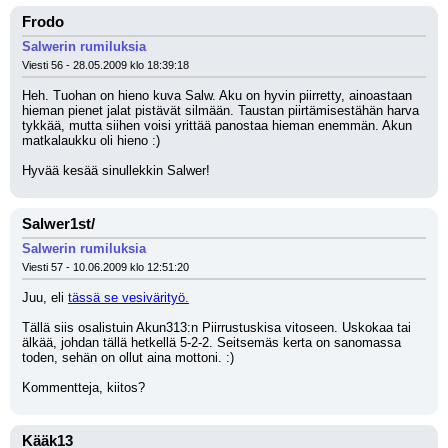
Frodo
Salwerin rumiluksia
Viesti 56 - 28.05.2009 klo 18:39:18
Heh. Tuohan on hieno kuva Salw. Aku on hyvin piirretty, ainoastaan 
hieman pienet jalat pistävät silmään. Taustan piirtämisestähän harva 
tykkää, mutta siihen voisi yrittää panostaa hieman enemmän. Akun 
matkalaukku oli hieno :) 
Hyvää kesää sinullekkin Salwer!
Salwer1st/
Salwerin rumiluksia
Viesti 57 - 10.06.2009 klo 12:51:20
Juu, eli 
tässä se vesivärityö.
Tällä siis osalistuin Akun313:n Piirrustuskisa vitoseen. Uskokaa tai 
älkää, johdan tällä hetkellä 5-2-2. Seitsemäs kerta on sanomassa 
toden, sehän on ollut aina mottoni. :) 
Kommentteja, kiitos?
Kääk13