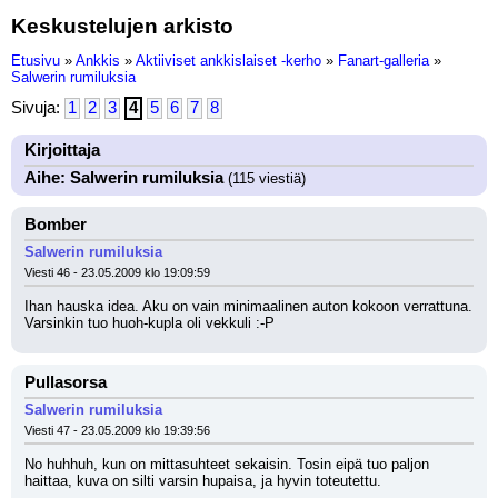
Keskustelujen arkisto
Etusivu
»
Ankkis
»
Aktiiviset ankkislaiset -kerho
»
Fanart-galleria
»
Salwerin rumiluksia
Sivuja:
1
2
3
4
5
6
7
8
Kirjoittaja
Aihe: Salwerin rumiluksia
(115 viestiä)
Bomber
Salwerin rumiluksia
Viesti 46 - 23.05.2009 klo 19:09:59
Ihan hauska idea. Aku on vain minimaalinen auton kokoon verrattuna. 
Varsinkin tuo huoh-kupla oli vekkuli :-P
Pullasorsa
Salwerin rumiluksia
Viesti 47 - 23.05.2009 klo 19:39:56
No huhhuh, kun on mittasuhteet sekaisin. Tosin eipä tuo paljon 
haittaa, kuva on silti varsin hupaisa, ja hyvin toteutettu.