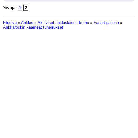
Sivuja:
1
2
Etusivu
»
Ankkis
»
Aktiiviset ankkislaiset -kerho
»
Fanart-galleria
»
Ankkarockin kaameat tuherrukset