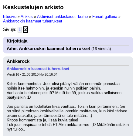
Keskustelujen arkisto
Etusivu
»
Ankkis
»
Aktiiviset ankkislaiset -kerho
»
Fanart-galleria
»
Ankkarockin kaameat tuherrukset
Sivuja:
1
2
Kirjoittaja
Aihe: Ankkarockin kaameat tuherrukset
(16 viestiä)
Ankkarock
Ankkarockin kaameat tuherrukset
Viesti 16 - 21.03.2010 klo 20:16:34
Kiitos kommentista. Joo, olisi pitänyt vähän enemmän panostaa 
noihin itse hahmoihin, ja etenkin nuihin poikien päihin.
Vanhasta tietokonepelistä? Mistä tietää, joskus vaikka sellaiseen 
päätyisikin ;D 
Joo paintilla on todellakin kiva värittää.. Toisin kuin piirtäminen.. Se 
on siinä piirroksen keskivaiheilla jotenkin rasittavaa, kun käsi tärisee 
oikein urakalla, ja piirtämisestä ei tule mitään.. ;) 
Kitoos kommentista ja, lisää kuvia tulee!
Tuli juuri inspiraatio tehdä F1-Aku ankka piirros. ;D Mitäköhän siitäkin 
nyt tulloo..