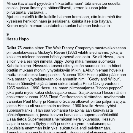
Minua (tavallaan) pyydettiin "rikastuttamaan" tätä sivustoa uudella 
osiolla, jossa ilmestyisi säännöllisesti, kerran kuussa jokin 
piirustus/tai vastaava...
Ajattelin esitellä teille kaikille hahmon kerrallaan, niin kuin minä itse 
kyseisen henkilön näen ja sellaisena, kuinka itse sitä käytän.
Kerron myös hieman taustatietoa kunkin hahmon historiasta.
9 
Hessu Hopo
Reilut 75 vuotta sitten The Walt Disney Companyn mustavalkoisessa 
piirroselokuvassa Mickey's Revue (1932) vilahti sivuhahmo, joka jäi 
kaikkien mieleen hoopon höhötyksensä ansiosta. Se oli Hessu, joka 
silloin vielä esiintyi nimellä Dippy Dowg mikä meinaa suomeksi 
Kahelia koiraa. Hessusta kasvoi oitis yleisön suursuosikki ja hänet 
otettiin mukaan moniin lyhytelokuviin Mikin ja Akun hieman höveliksi, 
mutta uskolliseksi kumppaniksi. Vuonna 1939 Hessu pääsi pääosaan 
ihka omaan lyhytelokuvaan jolle annettiin nimi  ”Goofy and Wilbur”. 
Hessun ääninäyttelijänä toimi sirkustaiteilija Pinto Colvig vuoteen 
1965 saakka. 1990 Hessu sai oman piirrossarjansa ”Hopon poppoo” 
joka poiki myös kaksi elokuvajatko-osaa. Sarjakuvissa Hessu nähtiin 
ensikerran vuonna 1933 Floyd Gottfredsonin piirtämänä. myöhemmin 
varsinkin Paul Murry ja Romano Scarpa alkoivat piirtää paljon sarjoja, 
joissa Hessu oli suuressakin roolissa. 1960 luvulla Hessu ryhtyi 
supersankariksi. Hän saa voimansa takapihallaan kasvavasta 
pähkinäpensaasta, jossa kasvaa harvinaisia supermaapähkinöitä. 
Lisää tietoa Superhessusta helmikuun keräilykuvassa. Hessun 
laajasta suvusta löytyy setiä ja serkkuja ynm. kaukaisempia 
sukulaisia enemmän kuin yksi sukututkija ehtii selvittämään. 
Tunnetuimpina voi kuitenkin mainita Hessun sukulaispojan, lapsinero 