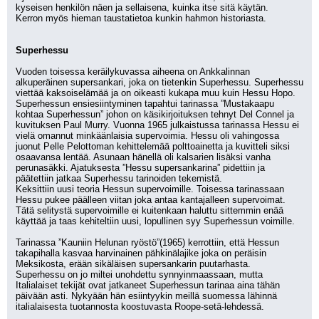
kyseisen henkilön näen ja sellaisena, kuinka itse sitä käytän.
Kerron myös hieman taustatietoa kunkin hahmon historiasta.
Superhessu
Vuoden toisessa keräilykuvassa aiheena on Ankkalinnan 
alkuperäinen supersankari, joka on tietenkin Superhessu. Superhessu 
viettää kaksoiselämää ja on oikeasti kukapa muu kuin Hessu Hopo. 
Superhessun ensiesiintyminen tapahtui tarinassa ”Mustakaapu 
kohtaa Superhessun” johon on käsikirjoituksen tehnyt Del Connel ja 
kuvituksen Paul Murry. Vuonna 1965 julkaistussa tarinassa Hessu ei 
vielä omannut minkäänlaisia supervoimia. Hessu oli vahingossa 
juonut Pelle Pelottoman kehittelemää polttoainetta ja kuvitteli siksi 
osaavansa lentää. Asunaan hänellä oli kalsarien lisäksi vanha 
perunasäkki. Ajatuksesta ”Hessu supersankarina” pidettiin ja 
päätettiin jatkaa Superhessu tarinoiden tekemistä.
Keksittiin uusi teoria Hessun supervoimille. Toisessa tarinassaan 
Hessu pukee päälleen viitan joka antaa kantajalleen supervoimat. 
Tätä selitystä supervoimille ei kuitenkaan haluttu sittemmin enää 
käyttää ja taas kehiteltiin uusi, lopullinen syy Superhessun voimille.
Tarinassa ”Kauniin Helunan ryöstö”(1965) kerrottiin, että Hessun 
takapihalla kasvaa harvinainen pähkinälajike joka on peräisin 
Meksikosta, erään sikäläisen supersankarin puutarhasta.
Superhessu on jo miltei unohdettu synnyinmaassaan, mutta 
Italialaiset tekijät ovat jatkaneet Superhessun tarinaa aina tähän 
päivään asti. Nykyään hän esiintyykin meillä suomessa lähinnä 
italialaisesta tuotannosta koostuvasta Roope-setä-lehdessä. 