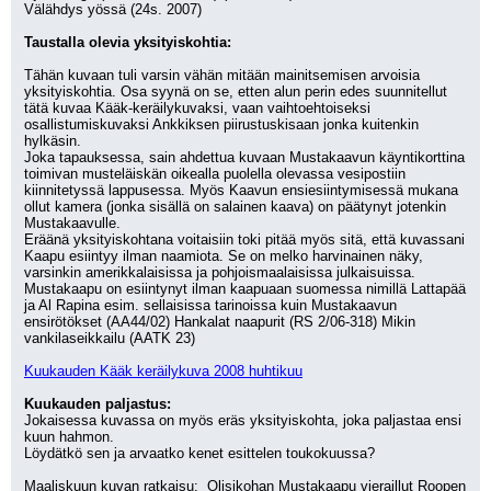
Välähdys yössä (24s. 2007)
Taustalla olevia yksityiskohtia:
Tähän kuvaan tuli varsin vähän mitään mainitsemisen arvoisia 
yksityiskohtia. Osa syynä on se, etten alun perin edes suunnitellut 
tätä kuvaa Kääk-keräilykuvaksi, vaan vaihtoehtoiseksi 
osallistumiskuvaksi Ankkiksen piirustuskisaan jonka kuitenkin 
hylkäsin.
Joka tapauksessa, sain ahdettua kuvaan Mustakaavun käyntikorttina 
toimivan musteläiskän oikealla puolella olevassa vesipostiin 
kiinnitetyssä lappusessa. Myös Kaavun ensiesiintymisessä mukana 
ollut kamera (jonka sisällä on salainen kaava) on päätynyt jotenkin 
Mustakaavulle.
Eräänä yksityiskohtana voitaisiin toki pitää myös sitä, että kuvassani 
Kaapu esiintyy ilman naamiota. Se on melko harvinainen näky, 
varsinkin amerikkalaisissa ja pohjoismaalaisissa julkaisuissa. 
Mustakaapu on esiintynyt ilman kaapuaan suomessa nimillä Lattapää 
ja Al Rapina esim. sellaisissa tarinoissa kuin Mustakaavun 
ensirötökset (AA44/02) Hankalat naapurit (RS 2/06-318) Mikin 
vankilaseikkailu (AATK 23)
Kuukauden Kääk keräilykuva 2008 huhtikuu
Kuukauden paljastus:
Jokaisessa kuvassa on myös eräs yksityiskohta, joka paljastaa ensi 
kuun hahmon.
Löydätkö sen ja arvaatko kenet esittelen toukokuussa?
Maaliskuun kuvan ratkaisu: 
 Olisikohan Mustakaapu vieraillut Roopen 