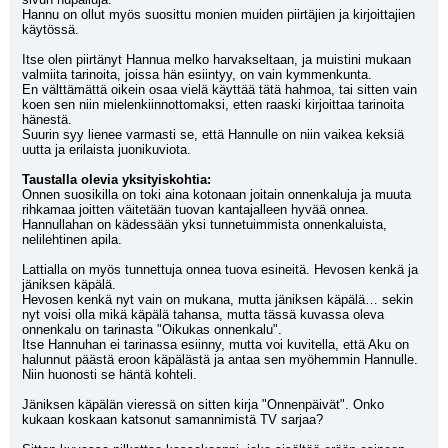
Hannu on ollut myös suosittu monien muiden piirtäjien ja kirjoittajien 
käytössä.
Itse olen piirtänyt Hannua melko harvakseltaan, ja muistini mukaan 
valmiita tarinoita, joissa hän esiintyy, on vain kymmenkunta.
En välttämättä oikein osaa vielä käyttää tätä hahmoa, tai sitten vain 
koen sen niin mielenkiinnottomaksi, etten raaski kirjoittaa tarinoita 
hänestä.
Suurin syy lienee varmasti se, että Hannulle on niin vaikea keksiä 
uutta ja erilaista juonikuviota.
Taustalla olevia yksityiskohtia:
Onnen suosikilla on toki aina kotonaan joitain onnenkaluja ja muuta 
rihkamaa joitten väitetään tuovan kantajalleen hyvää onnea.
Hannullahan on kädessään yksi tunnetuimmista onnenkaluista, 
nelilehtinen apila.
Lattialla on myös tunnettuja onnea tuova esineitä. Hevosen kenkä ja 
jäniksen käpälä.
Hevosen kenkä nyt vain on mukana, mutta jäniksen käpälä… sekin 
nyt voisi olla mikä käpälä tahansa, mutta tässä kuvassa oleva 
onnenkalu on tarinasta "Oikukas onnenkalu".
Itse Hannuhan ei tarinassa esiinny, mutta voi kuvitella, että Aku on 
halunnut päästä eroon käpälästä ja antaa sen myöhemmin Hannulle. 
Niin huonosti se häntä kohteli.
Jäniksen käpälän vieressä on sitten kirja "Onnenpäivät". Onko 
kukaan koskaan katsonut samannimistä TV sarjaa?