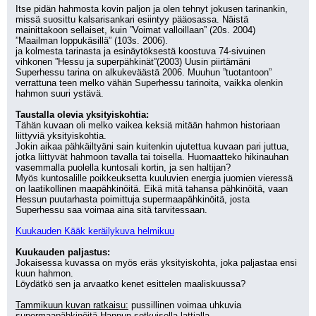
Itse pidän hahmosta kovin paljon ja olen tehnyt jokusen tarinankin, 
missä suosittu kalsarisankari esiintyy pääosassa. Näistä 
mainittakoon sellaiset, kuin ”Voimat valloillaan” (20s. 2004)
”Maailman loppukäsillä” (103s. 2006).
ja kolmesta tarinasta ja esinäytöksestä koostuva 74-sivuinen 
vihkonen ”Hessu ja superpähkinät”(2003) Uusin piirtämäni 
Superhessu tarina on alkukeväästä 2006. Muuhun ”tuotantoon” 
verrattuna teen melko vähän Superhessu tarinoita, vaikka olenkin 
hahmon suuri ystävä.
Taustalla olevia yksityiskohtia:
Tähän kuvaan oli melko vaikea keksiä mitään hahmon historiaan 
liittyviä yksityiskohtia.
Jokin aikaa pähkäiltyäni sain kuitenkin ujutettua kuvaan pari juttua, 
jotka liittyvät hahmoon tavalla tai toisella. Huomaatteko hikinauhan 
vasemmalla puolella kuntosali kortin, ja sen haltijan?
Myös kuntosalille poikkeuksetta kuuluvien energia juomien vieressä 
on laatikollinen maapähkinöitä. Eikä mitä tahansa pähkinöitä, vaan 
Hessun puutarhasta poimittuja supermaapähkinöitä, josta 
Superhessu saa voimaa aina sitä tarvitessaan.
Kuukauden Kääk keräilykuva helmikuu
Kuukauden paljastus:
Jokaisessa kuvassa on myös eräs yksityiskohta, joka paljastaa ensi 
kuun hahmon.
Löydätkö sen ja arvaatko kenet esittelen maaliskuussa?
Tammikuun kuvan ratkaisu:
 pussillinen voimaa uhkuvia 
supermaapähkinöitä Hannun sotkuisella lattialla.