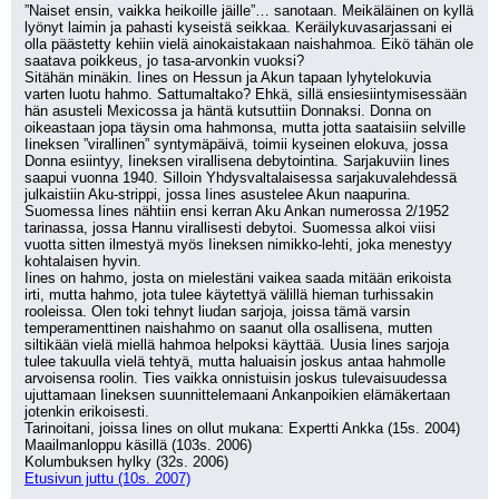
”Naiset ensin, vaikka heikoille jäille”… sanotaan. Meikäläinen on kyllä 
lyönyt laimin ja pahasti kyseistä seikkaa. Keräilykuvasarjassani ei 
olla päästetty kehiin vielä ainokaistakaan naishahmoa. Eikö tähän ole 
saatava poikkeus, jo tasa-arvonkin vuoksi?
Sitähän minäkin. Iines on Hessun ja Akun tapaan lyhytelokuvia 
varten luotu hahmo. Sattumaltako? Ehkä, sillä ensiesiintymisessään 
hän asusteli Mexicossa ja häntä kutsuttiin Donnaksi. Donna on 
oikeastaan jopa täysin oma hahmonsa, mutta jotta saataisiin selville 
Iineksen ”virallinen” syntymäpäivä, toimii kyseinen elokuva, jossa 
Donna esiintyy, Iineksen virallisena debytointina. Sarjakuviin Iines 
saapui vuonna 1940. Silloin Yhdysvaltalaisessa sarjakuvalehdessä 
julkaistiin Aku-strippi, jossa Iines asustelee Akun naapurina.
Suomessa Iines nähtiin ensi kerran Aku Ankan numerossa 2/1952 
tarinassa, jossa Hannu virallisesti debytoi. Suomessa alkoi viisi 
vuotta sitten ilmestyä myös Iineksen nimikko-lehti, joka menestyy 
kohtalaisen hyvin.
Iines on hahmo, josta on mielestäni vaikea saada mitään erikoista 
irti, mutta hahmo, jota tulee käytettyä välillä hieman turhissakin 
rooleissa. Olen toki tehnyt liudan sarjoja, joissa tämä varsin 
temperamenttinen naishahmo on saanut olla osallisena, mutten 
siltikään vielä miellä hahmoa helpoksi käyttää. Uusia Iines sarjoja 
tulee takuulla vielä tehtyä, mutta haluaisin joskus antaa hahmolle 
arvoisensa roolin. Ties vaikka onnistuisin joskus tulevaisuudessa 
ujuttamaan Iineksen suunnittelemaani Ankanpoikien elämäkertaan 
jotenkin erikoisesti.
Tarinoitani, joissa Iines on ollut mukana: Expertti Ankka (15s. 2004)
Maailmanloppu käsillä (103s. 2006)
Kolumbuksen hylky (32s. 2006)
Etusivun juttu (10s. 2007)