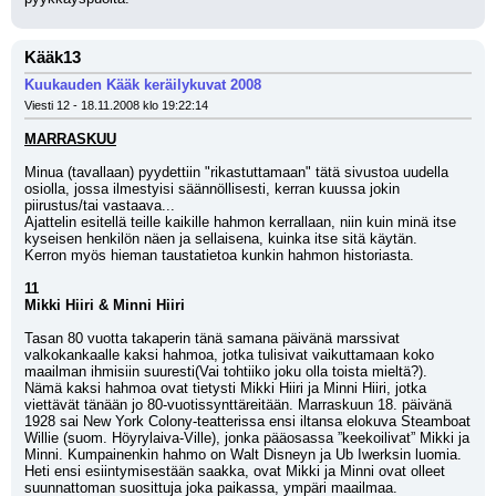
Kääk13
Kuukauden Kääk keräilykuvat 2008
Viesti 12 - 18.11.2008 klo 19:22:14
MARRASKUU
Minua (tavallaan) pyydettiin "rikastuttamaan" tätä sivustoa uudella 
osiolla, jossa ilmestyisi säännöllisesti, kerran kuussa jokin 
piirustus/tai vastaava...
Ajattelin esitellä teille kaikille hahmon kerrallaan, niin kuin minä itse 
kyseisen henkilön näen ja sellaisena, kuinka itse sitä käytän.
Kerron myös hieman taustatietoa kunkin hahmon historiasta.
11
Mikki Hiiri & Minni Hiiri
Tasan 80 vuotta takaperin tänä samana päivänä marssivat 
valkokankaalle kaksi hahmoa, jotka tulisivat vaikuttamaan koko 
maailman ihmisiin suuresti(Vai tohtiiko joku olla toista mieltä?).
Nämä kaksi hahmoa ovat tietysti Mikki Hiiri ja Minni Hiiri, jotka 
viettävät tänään jo 80-vuotissynttäreitään. Marraskuun 18. päivänä 
1928 sai New York Colony-teatterissa ensi iltansa elokuva Steamboat 
Willie (suom. Höyrylaiva-Ville), jonka pääosassa ”keekoilivat” Mikki ja 
Minni. Kumpainenkin hahmo on Walt Disneyn ja Ub Iwerksin luomia. 
Heti ensi esiintymisestään saakka, ovat Mikki ja Minni ovat olleet 
suunnattoman suosittuja joka paikassa, ympäri maailmaa. 