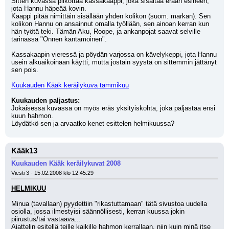
Sitten kuvassa pilkottaa kassakaappi, joka sisältää erään esineen, 
jota Hannu häpeää kovin.
Kaappi pitää nimittäin sisällään yhden kolikon (suom. markan). Sen 
kolikon Hannu on ansainnut omalla työllään, sen ainoan kerran kun 
hän työtä teki. Tämän Aku, Roope, ja ankanpojat saavat selville 
tarinassa "Onnen kantamoinen".
Kassakaapin vieressä ja pöydän varjossa on kävelykeppi, jota Hannu 
usein alkuaikoinaan käytti, mutta jostain syystä on sittemmin jättänyt 
sen pois.
Kuukauden Kääk keräilykuva tammikuu
Kuukauden paljastus:
Jokaisessa kuvassa on myös eräs yksityiskohta, joka paljastaa ensi 
kuun hahmon.
Löydätkö sen ja arvaatko kenet esittelen helmikuussa?
Kääk13
Kuukauden Kääk keräilykuvat 2008
Viesti 3 - 15.02.2008 klo 12:45:29
HELMIKUU
Minua (tavallaan) pyydettiin "rikastuttamaan" tätä sivustoa uudella 
osiolla, jossa ilmestyisi säännöllisesti, kerran kuussa jokin 
piirustus/tai vastaava...
Ajattelin esitellä teille kaikille hahmon kerrallaan, niin kuin minä itse 