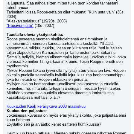
ja Lupusta. Saa nähdä sitten miten tulen tuon kohdan tarinastani 
toteuttamaan.
Tarinoitani joissa Roope-setä on ollut mukana: ”Kuin unta vain” (36s. 
2004)
”Alaskan salaisuus” (19/20s. 2006)
"Etusivun juttu"
 (10s. 2007)
Taustalla olevia yksityiskohtia:
Roope poseeraa suomen nimikkolehtensä ensimmäisen ja 
viimeisimmän numeron kanssa aarteidensa keskellä. Ylhäällä 
vasemmalla roikkuu ruukku, jossa on kultainen talja, heti kultaisen 
taljan alapuolella on Kamaraisten ja Tantereisten palkintokannu. 
Samalla hyllyllä, hieman oikeammalla komeilee juovikas rubiini jonka 
vieressä komeilee Tšingis-kaanin kruunu. Tosin Roope menetti sen 
myöhemmin.
Ykkös Roopen takana (ylivinolla hyllyllä) istuu viisasten kivi. Roopen 
oikealla puolella samaisella hyllyllä lojuu kuuluisa hanhenmunahippu 
joka tunnetusti on Roopen rikkauksien perusta.
Hyllyjen alla on bombastium turvallisesti pakkasessa ja etualalla 
komeilee.. no, mitä sitä turhaan sanomaan. Tiedätte hyvin itsekin. 
Mitähän vasemmalla puolella olevassa timantein koristellussa 
kassakaapissa mahtaisi olla..?
Kuukauden Kääk keräilykuva 2008 maaliskuu
Kuukauden paljastus:
Jokaisessa kuvassa on myös eräs yksityiskohta, joka paljastaa ensi 
kuun hahmon.
Löydätkö sen ja arvaatko kenet esittelen huhtikuussa?
Helmikuun kuvan ratkaisu:
 Miesten pukuhuoneessa pilkottaa Roopen 