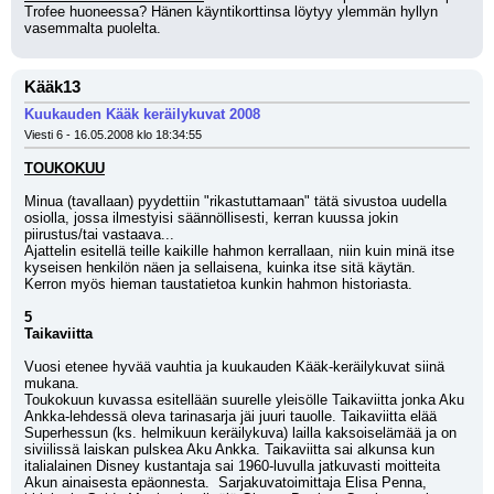
Trofee huoneessa? Hänen käyntikorttinsa löytyy ylemmän hyllyn 
vasemmalta puolelta.
Kääk13
Kuukauden Kääk keräilykuvat 2008
Viesti 6 - 16.05.2008 klo 18:34:55
TOUKOKUU
Minua (tavallaan) pyydettiin "rikastuttamaan" tätä sivustoa uudella 
osiolla, jossa ilmestyisi säännöllisesti, kerran kuussa jokin 
piirustus/tai vastaava...
Ajattelin esitellä teille kaikille hahmon kerrallaan, niin kuin minä itse 
kyseisen henkilön näen ja sellaisena, kuinka itse sitä käytän.
Kerron myös hieman taustatietoa kunkin hahmon historiasta.
5
Taikaviitta
Vuosi etenee hyvää vauhtia ja kuukauden Kääk-keräilykuvat siinä 
mukana.
Toukokuun kuvassa esitellään suurelle yleisölle Taikaviitta jonka Aku 
Ankka-lehdessä oleva tarinasarja jäi juuri tauolle. Taikaviitta elää 
Superhessun (ks. helmikuun keräilykuva) lailla kaksoiselämää ja on 
siviilissä laiskan pulskea Aku Ankka. Taikaviitta sai alkunsa kun 
italialainen Disney kustantaja sai 1960-luvulla jatkuvasti moitteita 
Akun ainaisesta epäonnesta.  Sarjakuvatoimittaja Elisa Penna, 