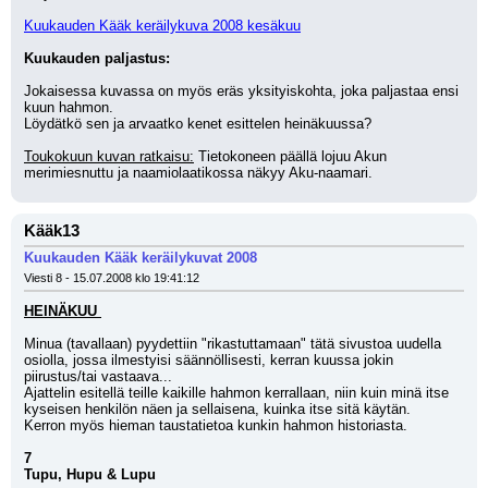
Kuukauden Kääk keräilykuva 2008 kesäkuu
Kuukauden paljastus:
Jokaisessa kuvassa on myös eräs yksityiskohta, joka paljastaa ensi 
kuun hahmon.
Löydätkö sen ja arvaatko kenet esittelen heinäkuussa?
Toukokuun kuvan ratkaisu:
 Tietokoneen päällä lojuu Akun 
merimiesnuttu ja naamiolaatikossa näkyy Aku-naamari.
Kääk13
Kuukauden Kääk keräilykuvat 2008
Viesti 8 - 15.07.2008 klo 19:41:12
HEINÄKUU
Minua (tavallaan) pyydettiin "rikastuttamaan" tätä sivustoa uudella 
osiolla, jossa ilmestyisi säännöllisesti, kerran kuussa jokin 
piirustus/tai vastaava...
Ajattelin esitellä teille kaikille hahmon kerrallaan, niin kuin minä itse 
kyseisen henkilön näen ja sellaisena, kuinka itse sitä käytän.
Kerron myös hieman taustatietoa kunkin hahmon historiasta.
7
Tupu, Hupu & Lupu