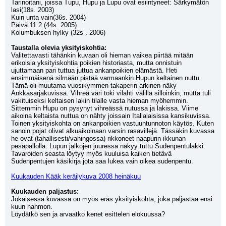
Tarinoitani, joissa Tupu, Hupu ja Lupu ovat esiintyneet: Särkymätön 
lasi(18s. 2003)
Kuin unta vain(36s. 2004)
Päivä 11.2 (44s. 2005)
Kolumbuksen hylky (32s . 2006)
Taustalla olevia yksityiskohtia:
Valitettavasti tähänkin kuvaan oli hieman vaikea piirtää mitään 
erikoisia yksityiskohtia poikien historiasta, mutta onnistuin 
ujuttamaan pari tuttua juttua ankanpoikien elämästä. Heti 
ensimmäisenä silmään pistää varmaankin Hupun keltainen nuttu. 
Tämä oli muutama vuosikymmen takaperin arkinen näky 
Ankkasarjakuvissa. Vihreä väri toki vilahti välillä silloinkin, mutta tuli 
vakituiseksi keltaisen lakin tilalle vasta hieman myöhemmin. 
Sittemmin Hupu on pysynyt vihreässä nutussa ja lakissa. Viime 
aikoina keltaista nuttua on nähty joissain Italialaisissa kansikuvissa. 
Toinen yksityiskohta on ankanpoikien vastuuntunnoton käytös. Kuten 
sanoin pojat olivat alkuaikoinaan varsin rasavillejä. Tässäkin kuvassa 
he ovat (tahallisesti/vahingossa) rikkoneet naapurin ikkunan 
pesäpallolla. Lupun jalkojen juuressa näkyy tuttu Sudenpentulakki. 
Tavaroiden seasta löytyy myös kuuluisa kaiken tietävä 
Sudenpentujen käsikirja jota saa lukea vain oikea sudenpentu.
Kuukauden Kääk keräilykuva 2008 heinäkuu
Kuukauden paljastus:
Jokaisessa kuvassa on myös eräs yksityiskohta, joka paljastaa ensi 
kuun hahmon.
Löydätkö sen ja arvaatko kenet esittelen elokuussa?