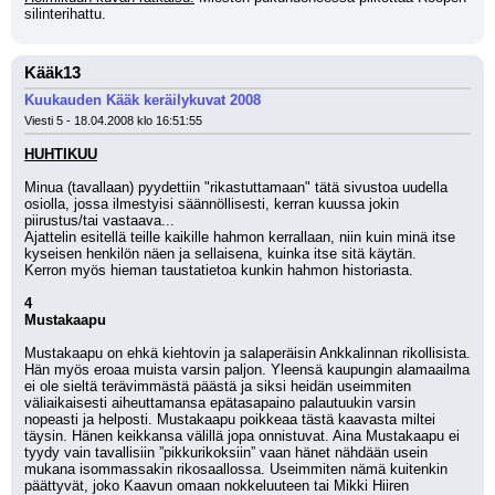
silinterihattu.
Kääk13
Kuukauden Kääk keräilykuvat 2008
Viesti 5 - 18.04.2008 klo 16:51:55
HUHTIKUU
Minua (tavallaan) pyydettiin "rikastuttamaan" tätä sivustoa uudella 
osiolla, jossa ilmestyisi säännöllisesti, kerran kuussa jokin 
piirustus/tai vastaava...
Ajattelin esitellä teille kaikille hahmon kerrallaan, niin kuin minä itse 
kyseisen henkilön näen ja sellaisena, kuinka itse sitä käytän.
Kerron myös hieman taustatietoa kunkin hahmon historiasta.
4
Mustakaapu
Mustakaapu on ehkä kiehtovin ja salaperäisin Ankkalinnan rikollisista.
Hän myös eroaa muista varsin paljon. Yleensä kaupungin alamaailma 
ei ole sieltä terävimmästä päästä ja siksi heidän useimmiten 
väliaikaisesti aiheuttamansa epätasapaino palautuukin varsin 
nopeasti ja helposti. Mustakaapu poikkeaa tästä kaavasta miltei 
täysin. Hänen keikkansa välillä jopa onnistuvat. Aina Mustakaapu ei 
tyydy vain tavallisiin ”pikkurikoksiin” vaan hänet nähdään usein 
mukana isommassakin rikosaallossa. Useimmiten nämä kuitenkin 
päättyvät, joko Kaavun omaan nokkeluuteen tai Mikki Hiiren 