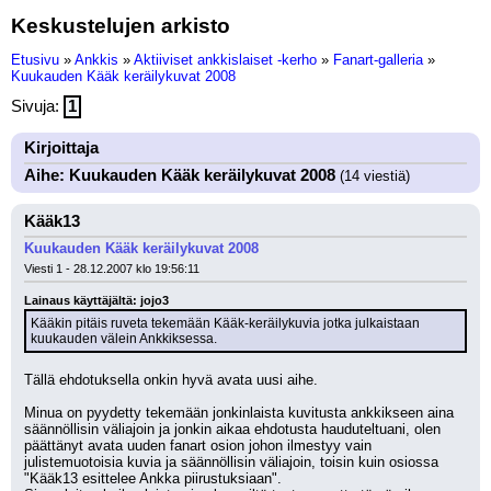
Keskustelujen arkisto
Etusivu
»
Ankkis
»
Aktiiviset ankkislaiset -kerho
»
Fanart-galleria
»
Kuukauden Kääk keräilykuvat 2008
Sivuja:
1
Kirjoittaja
Aihe: Kuukauden Kääk keräilykuvat 2008
(14 viestiä)
Kääk13
Kuukauden Kääk keräilykuvat 2008
Viesti 1 - 28.12.2007 klo 19:56:11
Lainaus käyttäjältä: jojo3
Kääkin pitäis ruveta tekemään Kääk-keräilykuvia jotka julkaistaan 
kuukauden välein Ankkiksessa.
Tällä ehdotuksella onkin hyvä avata uusi aihe.
Minua on pyydetty tekemään jonkinlaista kuvitusta ankkikseen aina 
säännöllisin väliajoin ja jonkin aikaa ehdotusta hauduteltuani, olen 
päättänyt avata uuden fanart osion johon ilmestyy vain 
julistemuotoisia kuvia ja säännöllisin väliajoin, toisin kuin osiossa 
"Kääk13 esittelee Ankka piirustuksiaan".