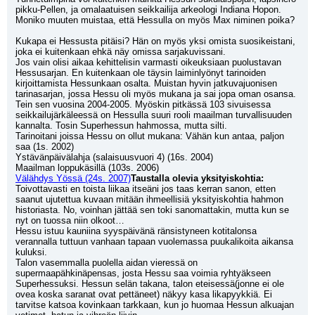
pikku-Pellen, ja omalaatuisen seikkailija arkeologi Indiana Hopon.
Moniko muuten muistaa, että Hessulla on myös Max niminen poika?
Kukapa ei Hessusta pitäisi? Hän on myös yksi omista suosikeistani, 
joka ei kuitenkaan ehkä näy omissa sarjakuvissani.
Jos vain olisi aikaa kehittelisin varmasti oikeuksiaan puolustavan 
Hessusarjan. En kuitenkaan ole täysin laiminlyönyt tarinoiden 
kirjoittamista Hessunkaan osalta. Muistan hyvin jatkuvajuonisen 
tarinasarjan, jossa Hessu oli myös mukana ja sai jopa oman osansa. 
Tein sen vuosina 2004-2005. Myöskin pitkässä 103 sivuisessa 
seikkailujärkäleessä on Hessulla suuri rooli maailman turvallisuuden 
kannalta. Tosin Superhessun hahmossa, mutta silti.
Tarinoitani joissa Hessu on ollut mukana: Vähän kun antaa, paljon 
saa (1s. 2002)
Ystävänpäivälahja (salaisuusvuori 4) (16s. 2004)
Maailman loppukäsillä (103s. 2006)
Välähdys Yössä (24s. 2007)
Taustalla olevia yksityiskohtia:
Toivottavasti en toista liikaa itseäni jos taas kerran sanon, etten 
saanut ujutettua kuvaan mitään ihmeellisiä yksityiskohtia hahmon 
historiasta. No, voinhan jättää sen toki sanomattakin, mutta kun se 
nyt on tuossa niin olkoot…
Hessu istuu kauniina syyspäivänä ränsistyneen kotitalonsa 
verannalla tuttuun vanhaan tapaan vuolemassa puukalikoita aikansa 
kuluksi.
Talon vasemmalla puolella aidan vieressä on 
supermaapähkinäpensas, josta Hessu saa voimia ryhtyäkseen 
Superhessuksi. Hessun selän takana, talon eteisessä(jonne ei ole 
ovea koska saranat ovat pettäneet) näkyy kasa likapyykkiä. Ei 
tarvitse katsoa kovinkaan tarkkaan, kun jo huomaa Hessun alkuajan 