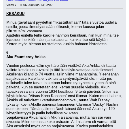
Viesti 7 - 11.06.2008 klo 13:03:02
KESÄKUU
Minua (tavallaan) pyydettiin "rikastuttamaan" tätä sivustoa uudella 
osiolla, jossa ilmestyisi säännöllisesti, kerran kuussa jokin 
piirustus/tai vastaava...
Ajattelin esitellä teille kaikille hahmon kerrallaan, niin kuin minä itse 
kyseisen henkilön näen ja sellaisena, kuinka itse sitä käytän.
Kerron myös hieman taustatietoa kunkin hahmon historiasta.
6
Aku Fauntleroy Ankka
Vuoden puolessa välin synttäreitään viettävä Aku Ankka oli taattu 
valinta kesäkuun kuvaksi jo tätä keräilykuvasarjaa aloitellessani. 
Akullehan kilahti jo 74 vuotta lasiin viime maanantaina. Yleensähän 
sarjakuvasankareilla ei vakituista syntymäpäivää ole, mutta jos 
sellaiselle tulee tarve, lasketaan hahmo syntyneeksi yleensä sinä 
päivänä, kun se näytetään ensi kerran suurelle yleisölle. Akun 
tapauksessa siis vuonna 1934 kesäkuun 9:tenä päivänä. Silloin sai 
lyhytelokuva ”Viisas Kana Kananen” ensi-iltansa. Kuten moni hahmo, 
Akukin oli tarkoitettu kertakäyttöhahmoksi, mutta Walt Disney 
tykästyi kovin Akulle äänensä lainanneen Clarence ”Ducky” Nashin 
suoritukseen. Tämän jälkeen Nash lainasi äänensä Akulle yli 120 
lyhytpiirrettyyn ja pariin kokoillanelokuvaan.
Sarjakuvissa Akua nähtiin Mikin aisaparina, mutta hän sai vain 
sivuosia Mikin omiessa koko estradin. Al Taliaferro oli varma, että 
Aku ansaitsisi myös oman sarjakuvansa. Kovien ponnisteluiden 