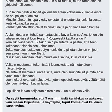
Sinne laitan kaikenlaista aina kun siltä tuntuu, mutta tämä aihe on 
järjestelmällisempi.
Kun laitoin näytille fanart galleriaani erään kokoelma kuvan Akusta, 
se sai paljon huomiota.
Minulle lähetettiin jopa yksityisviesteinä ehdotuksia jonkinlaisesta 
keräilykuvajulkaisusta.
Vanhat ylläpitäjätkin olivat kiinnostuneita ja ottivat asiaan kantaa.
Aluksi ideana oli tehdä samantapaisia kuvia kuin se Aku, johon olin 
aiheen repäissyt Don Rosan "Roope-setä kautta aikain" 
keräilykuvasarjasta. Siitäkin sain palautetta ja päätin, että teen 
kokonaan toisenlaisen kokoelman. 
Joka kuukausi esittelen tietyn henkilön ja piilotan pienen vihjeen 
seuraavan kuun henkilöstä.
Niin kuviin saadaan jotain muutakin sisältöä, kuin vain kuva. 
Valitsin muutaman tekemistäni luonnoksista näin etukäteen 
näytettäväksi.
Ne antavat hieman suuntaa siitä, mitä olen suunnitellut ja mitä ensi 
vuosi tuo tullessaan.
Luonnokset ovat vain alustavia, joten lopputulokset eivät välttämättä 
ole juuri näytetyn kuvan laisia.
Lopullisen kuvan paljastan sitten aina kuun puolessa välin.
On syytä huomioida, että 9 ensimmäistä keräilykuvaa aukeavat 
vain sisään kirjautuneille käyttäjille, loput kolme ovat kaikkien 
katseltavina.