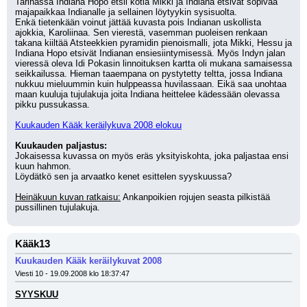
Tarinassa Indiana Hopo etsii kotia Mikki ja Indiana etsivät sopivaa 
majapaikkaa Indianalle ja sellainen löytyykin sysisuolta.
Enkä tietenkään voinut jättää kuvasta pois Indianan uskollista 
ajokkia, Karoliinaa. Sen vierestä, vasemman puoleisen renkaan 
takana kiiltää Atsteekkien pyramidin pienoismalli, jota Mikki, Hessu ja 
Indiana Hopo etsivät Indianan ensiesiintymisessä. Myös Indyn jalan 
vieressä oleva Idi Pokasin linnoituksen kartta oli mukana samaisessa 
seikkailussa. Hieman taaempana on pystytetty teltta, jossa Indiana 
nukkuu mieluummin kuin hulppeassa huvilassaan. Eikä saa unohtaa 
maan kuuluja tujulakuja joita Indiana heittelee kädessään olevassa 
pikku pussukassa.
Kuukauden Kääk keräilykuva 2008 elokuu
Kuukauden paljastus:
Jokaisessa kuvassa on myös eräs yksityiskohta, joka paljastaa ensi 
kuun hahmon.
Löydätkö sen ja arvaatko kenet esittelen syyskuussa?
Heinäkuun kuvan ratkaisu:
 Ankanpoikien rojujen seasta pilkistää 
pussillinen tujulakuja.
Kääk13
Kuukauden Kääk keräilykuvat 2008
Viesti 10 - 19.09.2008 klo 18:37:47
SYYSKUU