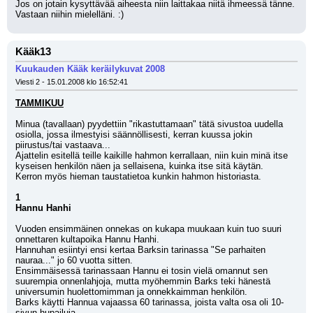
Jos on jotain kysyttävää aiheesta niin laittakaa niitä ihmeessä tänne.
Vastaan niihin mielelläni. :)
Kääk13
Kuukauden Kääk keräilykuvat 2008
Viesti 2 - 15.01.2008 klo 16:52:41
TAMMIKUU
Minua (tavallaan) pyydettiin "rikastuttamaan" tätä sivustoa uudella 
osiolla, jossa ilmestyisi säännöllisesti, kerran kuussa jokin 
piirustus/tai vastaava...
Ajattelin esitellä teille kaikille hahmon kerrallaan, niin kuin minä itse 
kyseisen henkilön näen ja sellaisena, kuinka itse sitä käytän.
Kerron myös hieman taustatietoa kunkin hahmon historiasta.
1
Hannu Hanhi
Vuoden ensimmäinen onnekas on kukapa muukaan kuin tuo suuri 
onnettaren kultapoika Hannu Hanhi.
Hannuhan esiintyi ensi kertaa Barksin tarinassa "Se parhaiten 
nauraa..." jo 60 vuotta sitten.
Ensimmäisessä tarinassaan Hannu ei tosin vielä omannut sen 
suurempia onnenlahjoja, mutta myöhemmin Barks teki hänestä 
universumin huolettomimman ja onnekkaimman henkilön.
Barks käytti Hannua vajaassa 60 tarinassa, joista valta osa oli 10-
sivun hupailuja.