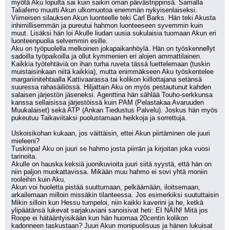
myötä Aku lopulta sai kuin saikin oman päivästrippinsä. Samalla 
Taliaferro muutti Akun ulkomuotoa enemmän nykyisenlaiseksi. 
Viimeisen silauksen Akun luonteelle teki Carl Barks. Hän teki Akusta 
inhimillisemmän ja pureutui hahmon luonteeseen syvemmin kuin 
muut. Lisäksi hän loi Akulle liudan uusia sukulaisia tuomaan Akun eri 
luonteenpuolia selvemmin esille.
Aku on työpuolella melkoinen jokapaikanhöylä. Hän on työskennellyt 
sadoilla työpaikoilla ja ollut kymmenien eri alojen ammattilainen.
Kaikkia työtehtäviä on ihan turha ruveta tässä luettelemaan (tuskin 
muistaisinkaan niitä kaikkia), mutta enimmäkseen Aku työskentelee 
margariinitehtaalla Kattivaarassa tai kolikon kiillottajana setänsä 
suuressa rahasäiliössä. Hiljattain Aku on myös pestautunut kahden 
salaisen järjestön jäseneksi. Agenttina hän sählää Touho-serkkunsa 
kanssa sellaisissa järjestöissä kuin PAM (Pelastakaa Avaruuden 
Muukalaiset) sekä ATP (Ankan Tiedustus Palvelu). Joskus hän myös 
pukeutuu Taikaviitaksi puolustamaan heikkoja ja sorrettuja.
Uskoisikohan kukaan, jos väittäisin, ettei Akun piirtäminen ole juuri 
mieleeni?
Tuskinpa! Aku on juuri se hahmo josta piirrän ja kirjoitan joka vuosi 
tarinoita.
Akulle on hauska keksiä juonikuvioita juuri siitä syystä, että hän on 
niin paljon muokattavissa. Mikään muu hahmo ei sovi yhtä moniin 
rooleihin kuin Aku.
Akun voi huoletta pistää suuttumaan, pelkäämään, iloitsemaan, 
arkailemaan milloin missäkin tilanteessa. Jos esimerkiksi suututtaisin 
Mikin silloin kun Hessu tumpeloi, niin kaikki kaverini ja he, ketkä 
ylipäätänsä lukevat sarjakuviani sanoisivat heti: EI NÄIN! Mitä jos 
Roope ei hätääntyisikään kun hän huomaa 20centin kolikon 
kadonneen taskustaan? Juuri Akun monipuolisuus ja hänen lukuisat 