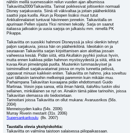
nähtiin meillä suomessakin reilun vuoden ajan albumissa 
Taikaviitta2000/Taikaviitta. Tarinat poikkesivat joltisenkin normaali 
Disney sarjakuvasta. Siinä oli väkivaltaa ja joitain päähenkilöitä 
saattoi jopa kuolla. Akun ja Roopen lisäksi muut tutut 
Ankkalinnalaiset tuntuvat hävinneen jonnekin. Taikaviitalla on 
apurinaan Pellen sijasta Yksi niminen tekoäly. Sarja on saanut 
italiassa jatkoakin ja uusia sarjoja on julkaistu mm. nimellä PK 
Pikappa.
Taikaviitta on suosikki hahmoni Disneyssä ja siksi olenkin tehnyt 
paljon sarjakuvia, joissa hän on päähenkilönä. Ideoitakin on ja 
seuraavan Taikaviitta sarjan kirjoittamisen aion aloittaa jossain 
vaiheessa kesää. Pidän siitä, että Akullakin pyyhkii joskus hyvin, 
mutta ennen kaikkea pidän hahmon mystisyydestä ja siitä, että se 
kuvaa Akun pimeämpää puolta. Muutenkin tummasävyiset ja 
toiminnalliset sarjakuvatarinat joissa on myös tunnetta pelissä, 
uppoavat minuun kaikkein eniten. Taikaviitta on hahmo, joka soveltuu 
juuri tällaisiin tarinoihin melkeinpä paremmin kuin mikään muu. 
Parhaimpana Taikaviitan kuvaajana pidän ehdottomasti Guido 
Martinaa. Voisin jopa sanoa, että ilman häntä, italoAku tuskin olisi 
sellainen, minkälainen se nyt on. Ainakin tämä pätee tarinoihin, joissa 
Taikaviitan olemassa olo tiedostetaan.
Tarinoitani joissa Taikaviitta on ollut mukana: Avaruusrikos (56s. 
2004)
Menneisyyden kaiku (54s. 2006)
Murray Riverin mestarit (31s. 2006)
Supersankarikoulu
  (8s. 2007)
Taustalla olevia yksityiskohtia:
Taikaviitta on valmiina taistoon salaisessa piilopaikassaan. 