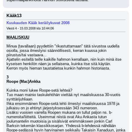
Kääk13
Kuukauden Kääk keräilykuvat 2008
Viesti 4 - 15.03.2008 klo 10:44:06
MAALISKUU
Minua (tavallaan) pyydettiin "rikastuttamaan" tätä sivustoa uudella 
osiolla, jossa ilmestyisi säännöllisesti, kerran kuussa jokin 
piirustus/tai vastaava...
Ajattelin esitellä teille kaikille hahmon kerrallaan, niin kuin minä itse 
kyseisen henkilön näen ja sellaisena, kuinka itse sitä käytän.
Kerron myös hieman taustatietoa kunkin hahmon historiasta.
3
Roope (Mac)Ankka
Kuinka moni lukee Roope-setä lehteä?
Tuo maan mainio taskulehtihän viettää nyt maaliskuussa 30-vuotis 
synttärijuhliaan.
Ihka ensimmäinen Roope-setä lehti ilmestyi maaliskuussa 1978 ja 
julkaisu on jo ehtinyt järjestyksessään 343 numeroon.
Lisäksi vuosien varrella Roopen mukana on tullut paljon ns. b-
numeroita/liitteitä. Useimmat niistä ovat Aku Ankasta tutun 
joulumantelin muotoisia ja sisälsivät enimmäkseen jonkin Carl 
Barksin tekemän klassikkosarjan. Yhdessä b-lehdessä nähdään 
Roope-sedässä hyvin harvinainen seikkailu Takaisin Xanaduun, jonka 