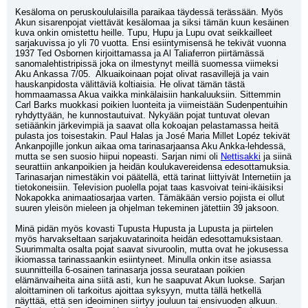
Kesäloma on peruskoululaisilla paraikaa täydessä terässään. Myös 
Akun sisarenpojat viettävät kesälomaa ja siksi tämän kuun kesäinen 
kuva onkin omistettu heille. Tupu, Hupu ja Lupu ovat seikkailleet 
sarjakuvissa jo yli 70 vuotta. Ensi esiintymisensä he tekivät vuonna 
1937 Ted Osbornen kirjoittamassa ja Al Taliaferron piirtämässä 
sanomalehtistripissä joka on ilmestynyt meillä suomessa viimeksi 
Aku Ankassa 7/05.  Alkuaikoinaan pojat olivat rasavillejä ja vain 
hauskanpidosta välittäviä koltiaisia. He olivat tämän tästä 
hommaamassa Akua vaikka minkälaisiin hankaluuksiin. Sittemmin 
Carl Barks muokkasi poikien luonteita ja viimeistään Sudenpentuihin 
ryhdyttyään, he kunnostautuivat. Nykyään pojat tuntuvat olevan 
setiäänkin järkevimpiä ja saavat olla kokoajan pelastamassa heitä 
pulasta jos toisestakin. Paul Halas ja José Maria Millet Lopéz tekivät 
Ankanpojille jonkun aikaa oma tarinasarjaansa Aku Ankka-lehdessä, 
mutta se sen suosio hiipui nopeasti. Sarjan nimi oli 
Nettisakki
 ja siinä 
seurattiin ankanpoikien ja heidän koulukavereidensa edesottamuksia. 
Tarinasarjan nimestäkin voi päätellä, että tarinat liittyivät Internetiin ja 
tietokoneisiin. Television puolella pojat taas kasvoivat teini-ikäisiksi 
Nokapokka animaatiosarjaa varten. Tämäkään versio pojista ei ollut 
suuren yleisön mieleen ja ohjelman tekeminen jätettiin 39 jaksoon.
Minä pidän myös kovasti Tupusta Hupusta ja Lupusta ja piirtelen 
myös harvakseltaan sarjakuvatarinoita heidän edesottamuksistaan. 
Suurimmalta osalta pojat saavat sivuroolin, mutta ovat he jokusessa 
ikiomassa tarinassaankin esiintyneet. Minulla onkin itse asiassa 
suunnitteilla 6-osainen tarinasarja jossa seurataan poikien 
elämänvaiheita aina siitä asti, kun he saapuvat Akun luokse. Sarjan 
aloittaminen oli tarkoitus ajoittaa syksyyn, mutta tällä hetkellä 
näyttää, että sen ideoiminen siirtyy jouluun tai ensivuoden alkuun. 