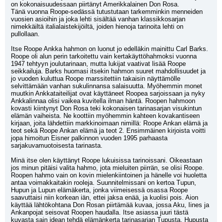
on kokonaisuudessaan piirtänyt Amerikkalainen Don Rosa.
Tänä vuonna Roope-sedässä tutustutaan tarkemminkin menneiden 
vuosien asioihin ja joka lehti sisältää vanhan klassikkosarjan 
nimekkäiltä italialaistekijöiltä, joiden hienoja tarinoita lehti on 
pullollaan.
Itse Roope Ankka hahmon on luonut jo edelläkin mainittu Carl Barks.
Roope oli alun perin tarkoitettu vain kertakäyttöhahmoksi vuonna 
1947 tehtyyn joulutarinaan, mutta lukijat vaativat lisää Roope 
seikkailuja. Barks huomasi itsekin hahmon suuret mahdollisuudet ja 
jo vuoden kuluttua Roope marssitettiin takaisin näyttämölle 
selvittämään vanhan sukulinnansa salaisuutta. Myöhemmin monet 
muutkin Ankkataiteilijat ovat käyttäneet Roopea sarjoissaan ja nyky 
Ankkalinnaa olisi vaikea kuvitella ilman häntä. Roopen hahmoon 
kovasti kiintynyt Don Rosa teki kokonaisen tarinasarjan visukintun 
elämän vaiheista. Ne koottiin myöhemmin kahteen kovakantiseen 
kirjaan, joita lähdettiin markkinoimaan nimillä: Roope Ankan elämä ja 
teot sekä Roope Ankan elämä ja teot 2. Ensimmäinen kirjoista voitti 
jopa himoitun Eisner palkinnon vuoden 1995 parhaasta 
sarjakuvamuotoisesta tarinasta.
Minä itse olen käyttänyt Roope lukuisissa tarinoissani. Oikeastaan 
jos minun pitäisi valita hahmo, jota mieluiten piirrän, se olisi Roope. 
Roopen hahmo vain on kovin mielenkiintoinen ja hänelle voi huoletta 
antaa voimakkaitakin rooleja. Suunnitelmissani on kertoa Tupun, 
Hupun ja Lupun elämäkerta, jonka viimeisessä osassa Roope 
saavuttaisi niin korkean iän, ettei jaksa enää, ja kuolisi pois. Aion 
käyttää lähtökohtana Don Rosan piirtämää kuvaa, jossa Aku, Iines ja 
Ankanpojat seisovat Roopen haudalla. Itse asiassa juuri tästä 
kuvasta sain idean tehdä elämänkerta tarinasarjan Tupusta, Hupusta 