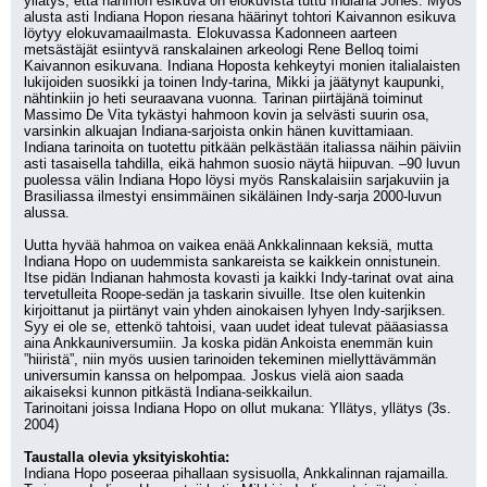
yllätys, että hahmon esikuva on elokuvista tuttu Indiana Jones. Myös 
alusta asti Indiana Hopon riesana häärinyt tohtori Kaivannon esikuva 
löytyy elokuvamaailmasta. Elokuvassa Kadonneen aarteen 
metsästäjät esiintyvä ranskalainen arkeologi Rene Belloq toimi 
Kaivannon esikuvana. Indiana Hoposta kehkeytyi monien italialaisten 
lukijoiden suosikki ja toinen Indy-tarina, Mikki ja jäätynyt kaupunki,  
nähtinkiin jo heti seuraavana vuonna. Tarinan piirtäjänä toiminut 
Massimo De Vita tykästyi hahmoon kovin ja selvästi suurin osa, 
varsinkin alkuajan Indiana-sarjoista onkin hänen kuvittamiaan. 
Indiana tarinoita on tuotettu pitkään pelkästään italiassa näihin päiviin 
asti tasaisella tahdilla, eikä hahmon suosio näytä hiipuvan. –90 luvun 
puolessa välin Indiana Hopo löysi myös Ranskalaisiin sarjakuviin ja 
Brasiliassa ilmestyi ensimmäinen sikäläinen Indy-sarja 2000-luvun 
alussa.
Uutta hyvää hahmoa on vaikea enää Ankkalinnaan keksiä, mutta 
Indiana Hopo on uudemmista sankareista se kaikkein onnistunein. 
Itse pidän Indianan hahmosta kovasti ja kaikki Indy-tarinat ovat aina 
tervetulleita Roope-sedän ja taskarin sivuille. Itse olen kuitenkin 
kirjoittanut ja piirtänyt vain yhden ainokaisen lyhyen Indy-sarjiksen. 
Syy ei ole se, ettenkö tahtoisi, vaan uudet ideat tulevat pääasiassa 
aina Ankkauniversumiin. Ja koska pidän Ankoista enemmän kuin 
”hiiristä”, niin myös uusien tarinoiden tekeminen miellyttävämmän 
universumin kanssa on helpompaa. Joskus vielä aion saada 
aikaiseksi kunnon pitkästä Indiana-seikkailun. 
Tarinoitani joissa Indiana Hopo on ollut mukana: Yllätys, yllätys (3s. 
2004)
Taustalla olevia yksityiskohtia:
Indiana Hopo poseeraa pihallaan sysisuolla, Ankkalinnan rajamailla. 