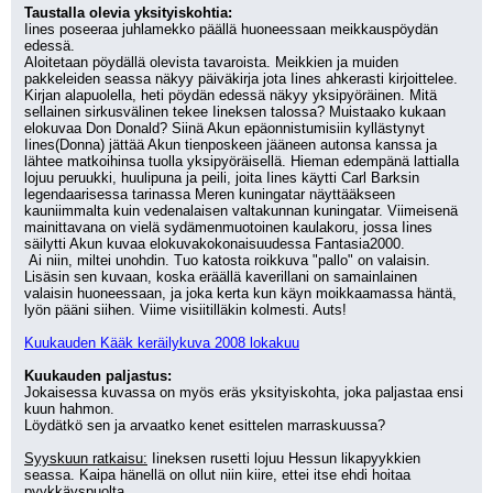
Taustalla olevia yksityiskohtia:
Iines poseeraa juhlamekko päällä huoneessaan meikkauspöydän 
edessä.
Aloitetaan pöydällä olevista tavaroista. Meikkien ja muiden 
pakkeleiden seassa näkyy päiväkirja jota Iines ahkerasti kirjoittelee. 
Kirjan alapuolella, heti pöydän edessä näkyy yksipyöräinen. Mitä 
sellainen sirkusvälinen tekee Iineksen talossa? Muistaako kukaan 
elokuvaa Don Donald? Siinä Akun epäonnistumisiin kyllästynyt 
Iines(Donna) jättää Akun tienposkeen jääneen autonsa kanssa ja 
lähtee matkoihinsa tuolla yksipyöräisellä. Hieman edempänä lattialla 
lojuu peruukki, huulipuna ja peili, joita Iines käytti Carl Barksin 
legendaarisessa tarinassa Meren kuningatar näyttääkseen 
kauniimmalta kuin vedenalaisen valtakunnan kuningatar. Viimeisenä 
mainittavana on vielä sydämenmuotoinen kaulakoru, jossa Iines 
säilytti Akun kuvaa elokuvakokonaisuudessa Fantasia2000.
 Ai niin, miltei unohdin. Tuo katosta roikkuva "pallo" on valaisin. 
Lisäsin sen kuvaan, koska eräällä kaverillani on samainlainen 
valaisin huoneessaan, ja joka kerta kun käyn moikkaamassa häntä, 
lyön pääni siihen. Viime visiitilläkin kolmesti. Auts!
Kuukauden Kääk keräilykuva 2008 lokakuu
Kuukauden paljastus:
Jokaisessa kuvassa on myös eräs yksityiskohta, joka paljastaa ensi 
kuun hahmon.
Löydätkö sen ja arvaatko kenet esittelen marraskuussa?
Syyskuun ratkaisu:
 Iineksen rusetti lojuu Hessun likapyykkien 
seassa. Kaipa hänellä on ollut niin kiire, ettei itse ehdi hoitaa 
pyykkäyspuolta.