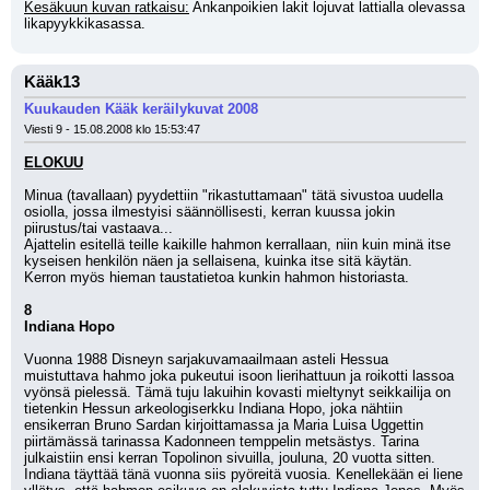
Kesäkuun kuvan ratkaisu:
 Ankanpoikien lakit lojuvat lattialla olevassa 
likapyykkikasassa.
Kääk13
Kuukauden Kääk keräilykuvat 2008
Viesti 9 - 15.08.2008 klo 15:53:47
ELOKUU
Minua (tavallaan) pyydettiin "rikastuttamaan" tätä sivustoa uudella 
osiolla, jossa ilmestyisi säännöllisesti, kerran kuussa jokin 
piirustus/tai vastaava...
Ajattelin esitellä teille kaikille hahmon kerrallaan, niin kuin minä itse 
kyseisen henkilön näen ja sellaisena, kuinka itse sitä käytän.
Kerron myös hieman taustatietoa kunkin hahmon historiasta.
8
Indiana Hopo
Vuonna 1988 Disneyn sarjakuvamaailmaan asteli Hessua 
muistuttava hahmo joka pukeutui isoon lierihattuun ja roikotti lassoa 
vyönsä pielessä. Tämä tuju lakuihin kovasti mieltynyt seikkailija on 
tietenkin Hessun arkeologiserkku Indiana Hopo, joka nähtiin 
ensikerran Bruno Sardan kirjoittamassa ja Maria Luisa Uggettin 
piirtämässä tarinassa Kadonneen temppelin metsästys. Tarina 
julkaistiin ensi kerran Topolinon sivuilla, jouluna, 20 vuotta sitten. 
Indiana täyttää tänä vuonna siis pyöreitä vuosia. Kenellekään ei liene 