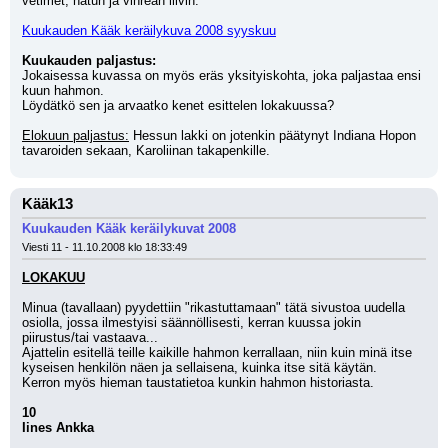
vetimet, hatun ja vihreän liivin.
Kuukauden Kääk keräilykuva 2008 syyskuu
Kuukauden paljastus:
Jokaisessa kuvassa on myös eräs yksityiskohta, joka paljastaa ensi 
kuun hahmon.
Löydätkö sen ja arvaatko kenet esittelen lokakuussa?
Elokuun paljastus:
 Hessun lakki on jotenkin päätynyt Indiana Hopon 
tavaroiden sekaan, Karoliinan takapenkille.
Kääk13
Kuukauden Kääk keräilykuvat 2008
Viesti 11 - 11.10.2008 klo 18:33:49
LOKAKUU
Minua (tavallaan) pyydettiin "rikastuttamaan" tätä sivustoa uudella 
osiolla, jossa ilmestyisi säännöllisesti, kerran kuussa jokin 
piirustus/tai vastaava...
Ajattelin esitellä teille kaikille hahmon kerrallaan, niin kuin minä itse 
kyseisen henkilön näen ja sellaisena, kuinka itse sitä käytän.
Kerron myös hieman taustatietoa kunkin hahmon historiasta.
10
Iines Ankka