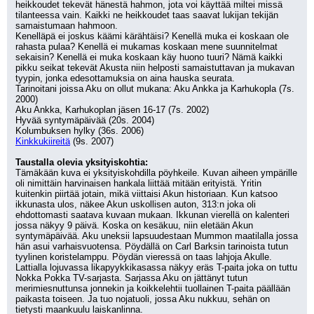
heikkoudet tekevät hänestä hahmon, jota voi käyttää miltei missä 
tilanteessa vain. Kaikki ne heikkoudet taas saavat lukijan tekijän 
samaistumaan hahmoon. 
Kenelläpä ei joskus käämi kärähtäisi? Kenellä muka ei koskaan ole 
rahasta pulaa? Kenellä ei mukamas koskaan mene suunnitelmat 
sekaisin? Kenellä ei muka koskaan käy huono tuuri? Nämä kaikki 
pikku seikat tekevät Akusta niin helposti samaistuttavan ja mukavan 
tyypin, jonka edesottamuksia on aina hauska seurata.
Tarinoitani joissa Aku on ollut mukana: Aku Ankka ja Karhukopla (7s. 
2000)
Aku Ankka, Karhukoplan jäsen 16-17 (7s. 2002)
Hyvää syntymäpäivää (20s. 2004)
Kolumbuksen hylky (36s. 2006)
Kinkkukiireitä
 (9s. 2007)
Taustalla olevia yksityiskohtia:
Tämäkään kuva ei yksityiskohdilla pöyhkeile. Kuvan aiheen ympärille 
oli nimittäin harvinaisen hankala liittää mitään erityistä. Yritin 
kuitenkin piirtää jotain, mikä viittaisi Akun historiaan. Kun katsoo 
ikkunasta ulos, näkee Akun uskollisen auton, 313:n joka oli 
ehdottomasti saatava kuvaan mukaan. Ikkunan vierellä on kalenteri 
jossa näkyy 9 päivä. Koska on kesäkuu, niin eletään Akun 
syntymäpäivää. Aku uneksii lapsuudestaan Mummon maatilalla jossa 
hän asui varhaisvuotensa. Pöydällä on Carl Barksin tarinoista tutun 
tyylinen koristelamppu. Pöydän vieressä on taas lahjoja Akulle. 
Lattialla lojuvassa likapyykkikasassa näkyy eräs T-paita joka on tuttu 
Nokka Pokka TV-sarjasta. Sarjassa Aku on jättänyt tutun 
merimiesnuttunsa jonnekin ja koikkelehtii tuollainen T-paita päällään 
paikasta toiseen. Ja tuo nojatuoli, jossa Aku nukkuu, sehän on 
tietysti maankuulu laiskanlinna.