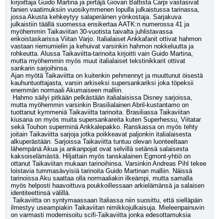
kirjoittaja Guido Martina ja piirtäjä Giovan Battista Carpi vastasivat 
fanien vaatimuksiin vuosikymmenen lopulla julkaistussa tarinassa, 
jossa Akusta kehkeytyy salaperäinen yönkostaja. Sarjakuva 
julkaistiin täällä suomessa ensikertaa AATK:n numerossa 41 ja 
myöhemmin Taikaviitan 30-vuotista taivalta juhlistavassa 
erikoistaskarissa Viitan Varjo. Italialaiset Ankkafanit ottivat hahmon 
vastaan riemumielin ja kehuivat varsinkin hahmon nokkeluutta ja 
rohkeutta. Alussa Taikaviitta-tarinoita kirjoitti vain Guido Martina, 
mutta myöhemmin myös muut italialaiset tekstinikkarit ottivat 
sankarin sarjoihinsa.
Ajan myötä Taikaviitta on kuitenkin pehmennyt ja muuttunut öisestä 
kauhuntuottajasta, varsin arkiseksi supersankariksi joka töpeksii 
enemmän normaali Akumaiseen malliin.
 Hahmo säilyi pitkään pelkästään italialaisissa Disney sarjoissa, 
mutta myöhemmin varsinkin Brasilialainen Abril-kustantamo on 
tuottanut kymmeniä Taikaviitta tarinoita. Brasiliassa Taikaviitan 
kiusana on myös muita supersankareita kuten Superhessu, Viitatar 
sekä Touhon superminä Ankkalepakko. Ranskassa on myös tehty 
joitain Taikaviitta sarjoja jotka poikkeavat paljonkin italialaisesta 
alkuperästään. Sarjoissa Taikaviitta tuntuu olevan luonteeltaan 
lähempänä Akua ja ankanpojat ovat selvillä setänsä salaisesta 
kaksoiselämästä. Hiljattain myös tanskalainen Egmont-yhtiö on 
ottanut Taikaviitan mukaan tarinoihinsa. Varsinkin Andreas Pihl tekee 
loistavia tummasävyisiä tarinoita Guido Martinan malliin. Näissä 
tarinoissa Aku saattaa olla normaaliakin ilkeämpi, mutta samalla 
myös helposti haavoittuva poukkoillessaan arkielämänsä ja salaisen 
identiteettinsä välillä.
 Taikaviitta on syntymaassaan Italiassa niin suosittu, että sielläpäin 
ilmestyy useampiakin Taikaviitan nimikkojulkaisuja. Mieleenpainuvin 
on varmasti modernisoitu scifi-Taikaviitta jonka edesottamuksia 