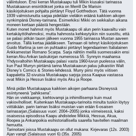
väliintuloon. Ensi kerran Mustakaapu tuli Mikin kiusaksi tarinassa 
Mustakaavun ensirötökset jonka on Merrill De Marisin 
käsikirjoituksen pohjalta piirtänyt Floyd Gottfredson. Tätä vuonna 
1939 valmistunutta sarjaa pidetään vieläkin eräänä kaikkien aikojen 
synkimpänä Disney-tarinana. Esimerkiksi Mikki on seikkailun aikana 
moneen kertaan päästä hengestään.
Kuten monet hahmot myös Mustakaapu oli alun perin kaavailtu vain 
kertakäyttöhahmoksi, mutta hahmosta kehkeytyikin niin suosittu, että 
se palasi pitkän tauon jälkeen vuonna 1955 tarinassa Mustan aaveen 
arvoitus. Tällä kertaa jäädäkseen. Tarinaan oli tehnyt käsikirjoituksen 
Guido Martina ja sen on puhtaaksi piirtänyt legendaarinen Italialainen 
Ankkamestari Romano Scarpa. Sarja nähtiin meillä suomessakin ensi 
kerran Aku Ankan taskukirjan numerossa 55. Synnyin maahansa 
Yhdysvaltoihin Mustakaapu palasi vasta 1960-luvun puolessa välin, 
kun Paul Murryn piirtämä tarina Mustakaavun paluu julkaistiin Walt 
Disney’s Comics & Stories-lehdessä. Murry piirsi myös viitisen 
kappaletta 32-sivuisia Mustakaapu sarjoja jossa Kaapua vastassa 
ovat Mikin ja Hessun lisäksi myös Aku ja Roope.
Minä pidän Mustakaapua kaikkien aikojen parhaana Disneyssä 
esiintyneenä ”pahiksena”.
Hän on viekkaampi, kiehtovampi ja inhimillisempi kuin muut 
vakioviholliset. Kuitenkaan Mustakaapu-tarinoita minulta tuskin löytyy 
viittäkään. parin tarinan lisäksi muistan vain erään 6-osaisen 
tarinasarjan,(Salaisuus vuori: 2004–2005) jonka viimeisessä, kaksi 
osaisessa episodissa Kaapu ahdistelee Mikkiä, Hessua, Akua, 
Roopea ja Ankanpoikia esihistoriallisella saarella havitellen maailman 
herruutta. 
Tarinoitani joissa Mustakaapu on ollut mukana: Kirjevaras (12s. 2003)
Ajan vangit (Salaisuus vuori 6) (35s. 2005)