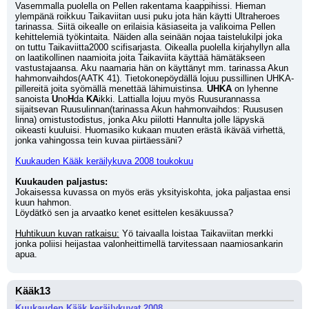
Vasemmalla puolella on Pellen rakentama kaappihissi. Hieman 
ylempänä roikkuu Taikaviitan uusi puku jota hän käytti Ultraheroes 
tarinassa. Siitä oikealle on erilaisia käsiaseita ja valikoima Pellen 
kehittelemiä työkintaita. Näiden alla seinään nojaa taistelukilpi joka 
on tuttu Taikaviitta2000 scifisarjasta. Oikealla puolella kirjahyllyn alla 
on laatikollinen naamioita joita Taikaviita käyttää hämätäkseen 
vastustajaansa. Aku naamaria hän on käyttänyt mm. tarinassa Akun 
hahmonvaihdos(AATK 41). Tietokonepöydällä lojuu pussillinen UHKA-
pillereitä joita syömällä menettää lähimuistinsa. 
UHKA
 on lyhenne 
sanoista 
U
no
H
da 
KA
ikki. Lattialla lojuu myös Ruusurannassa 
sijaitsevan Ruusulinnan(tarinassa Akun hahmonvaihdos: Ruususen 
linna) omistustodistus, jonka Aku piilotti Hannulta jolle läpyskä 
oikeasti kuuluisi. Huomasiko kukaan muuten erästä ikävää virhettä, 
jonka vahingossa tein kuvaa piirtäessäni?
Kuukauden Kääk keräilykuva 2008 toukokuu
Kuukauden paljastus:
Jokaisessa kuvassa on myös eräs yksityiskohta, joka paljastaa ensi 
kuun hahmon.
Löydätkö sen ja arvaatko kenet esittelen kesäkuussa?
Huhtikuun kuvan ratkaisu:
 Yö taivaalla loistaa Taikaviitan merkki 
jonka poliisi heijastaa valonheittimellä tarvitessaan naamiosankarin 
apua.
Kääk13
Kuukauden Kääk keräilykuvat 2008