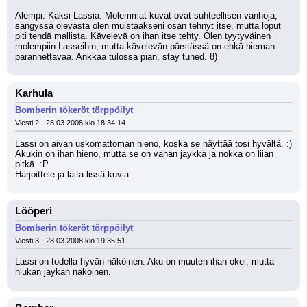
Alempi: Kaksi Lassia. Molemmat kuvat ovat suhteellisen vanhoja, 
sängyssä olevasta olen muistaakseni osan tehnyt itse, mutta loput 
piti tehdä mallista. Kävelevä on ihan itse tehty. Olen tyytyväinen 
molempiin Lasseihin, mutta kävelevän pärstässä on ehkä hieman 
parannettavaa. Ankkaa tulossa pian, stay tuned. 8)
Karhula
Bomberin tökeröt törppöilyt
Viesti 2 - 28.03.2008 klo 18:34:14
Lassi on aivan uskomattoman hieno, koska se näyttää tosi hyvältä. :)
Akukin on ihan hieno, mutta se on vähän jäykkä ja nokka on liian 
pitkä. :P
Harjoittele ja laita lissä kuvia.
Lööperi
Bomberin tökeröt törppöilyt
Viesti 3 - 28.03.2008 klo 19:35:51
Lassi on todella hyvän näköinen. Aku on muuten ihan okei, mutta 
hiukan jäykän näköinen.