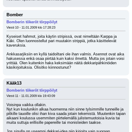
Bomber
Bomberin tökeröt törppöilyt
Viesti 10 - 11.01.2009 klo 17:28:23
Kyseiset hahmot, joita käytin stripissä, ovat nimeltään Karppa ja 
Käki. Olen luonnostellut pari muutakin strippiä, jotka käsittelevät 
kaveruksia. 
Ankkasarjiksiin en kyllä taidoiltani ole ihan valmis. Asennot ovat aika 
hakusessa enkä osaa piirtää kuin kaksi ilmettä. Mutta jos jotain voisi 
yrittää. Olen kuitenkin haka keksimään näitä dekkaripähkinöiden 
käsikirjoituksia. Olisitko kiinnostunut?
Kääk13
Bomberin tökeröt törppöilyt
Viesti 11 - 11.01.2009 klo 19:43:09
Voisinpa vaikka ollakin.
Nyt kun koulunikin alkaa huomenna niin sinne tylsimmille tunneille ja 
pitkille tauoille olisi ihan kiva saada jotain tekemistä. Muutenkin tapan 
aikaani koulussa usemmiten piirtelemällä julistemuotoisia kuvia tai 
muita suttuja erillisille papereille tai monisteiden taakse.
Jos sinulla on useampi dekkari-idea niin kirjoita vain suoraan 