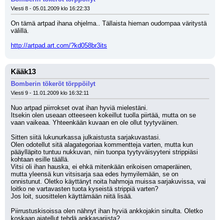
Viesti 8 - 05.01.2009 klo 16:22:33
On tämä artpad ihana ohjelma.. Tällaista hieman oudompaa väritystä 
välillä.
http://artpad.art.com/?kd058br3its
Kääk13
Bomberin tökeröt törppöilyt
Viesti 9 - 11.01.2009 klo 16:32:11
Nuo artpad piirrokset ovat ihan hyviä mielestäni.
Itsekin olen useaan otteeseen kokeillut tuolla piirtää, mutta on se 
vaan vaikeaa. Yhteenkään kuvaan en ole ollut tyytyväinen.
Sitten siitä lukunurkassa julkaistusta sarjakuvastasi.
Olen odotellut sitä alagategoriaa kommentteja varten, mutta kun 
pääylläpito tuntuu nukkuvan, niin tuonpa tyytyväisyyteni strippiäsi 
kohtaan esille täällä.
Vitsi oli ihan hauska, ei ehkä mitenkään erikoisen omaperäinen, 
mutta yleensä kun vitsisarja saa edes hymyilemään, se on 
onnistunut. Oletko käyttänyt noita hahmoja muissa sarjakuvissa, vai 
loitko ne vartavasten tuota kyseistä strippiä varten?
Jos loit, suosittelen käyttämään niitä lisää.
Piirrustuskisoissa olen nähnyt ihan hyviä ankkojakin sinulta. Oletko 
koskaan ajatellut tehdä ankkasarjista?