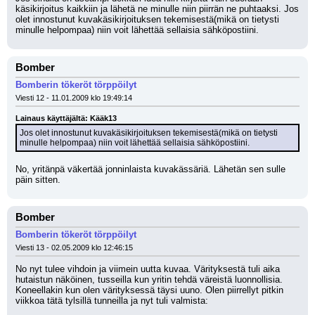
käsikirjoitus kaikkiin ja lähetä ne minulle niin piirrän ne puhtaaksi. Jos 
olet innostunut kuvakäsikirjoituksen tekemisestä(mikä on tietysti 
minulle helpompaa) niin voit lähettää sellaisia sähköpostiini.
Bomber
Bomberin tökeröt törppöilyt
Viesti 12 - 11.01.2009 klo 19:49:14
Lainaus käyttäjältä: Kääk13
Jos olet innostunut kuvakäsikirjoituksen tekemisestä(mikä on tietysti 
minulle helpompaa) niin voit lähettää sellaisia sähköpostiini.
No, yritänpä väkertää jonninlaista kuvakässäriä. Lähetän sen sulle 
päin sitten.
Bomber
Bomberin tökeröt törppöilyt
Viesti 13 - 02.05.2009 klo 12:46:15
No nyt tulee vihdoin ja viimein uutta kuvaa. Värityksestä tuli aika 
hutaistun näköinen, tusseilla kun yritin tehdä väreistä luonnollisia. 
Koneellakin kun olen värityksessä täysi uuno. Olen piirrellyt pitkin 
viikkoa tätä tylsillä tunneilla ja nyt tuli valmista: 