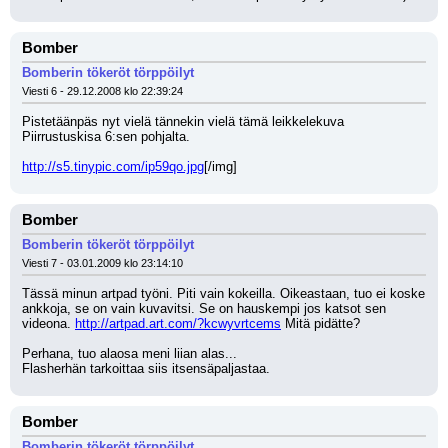
Bomber
Bomberin tökeröt törppöilyt
Viesti 6 - 29.12.2008 klo 22:39:24
Pistetäänpäs nyt vielä tännekin vielä tämä leikkelekuva 
Piirrustuskisa 6:sen pohjalta.
http://s5.tinypic.com/ip59qo.jpg
[/img]
Bomber
Bomberin tökeröt törppöilyt
Viesti 7 - 03.01.2009 klo 23:14:10
Tässä minun artpad työni. Piti vain kokeilla. Oikeastaan, tuo ei koske 
ankkoja, se on vain kuvavitsi. Se on hauskempi jos katsot sen 
videona. 
http://artpad.art.com/?kcwyvrtcems
 Mitä pidätte?
Perhana, tuo alaosa meni liian alas... 
Flasherhän tarkoittaa siis itsensäpaljastaa.
Bomber
Bomberin tökeröt törppöilyt