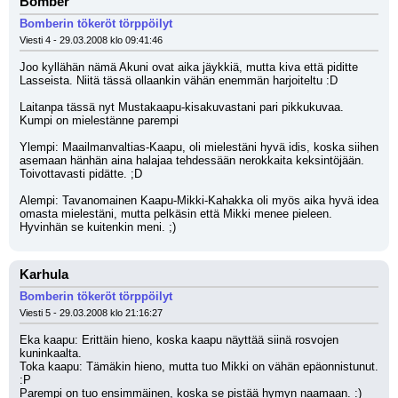
Bomber
Bomberin tökeröt törppöilyt
Viesti 4 - 29.03.2008 klo 09:41:46
Joo kyllähän nämä Akuni ovat aika jäykkiä, mutta kiva että piditte 
Lasseista. Niitä tässä ollaankin vähän enemmän harjoiteltu :D
Laitanpa tässä nyt Mustakaapu-kisakuvastani pari pikkukuvaa. 
Kumpi on mielestänne parempi
Ylempi: Maailmanvaltias-Kaapu, oli mielestäni hyvä idis, koska siihen 
asemaan hänhän aina halajaa tehdessään nerokkaita keksintöjään. 
Toivottavasti pidätte. ;D 
Alempi: Tavanomainen Kaapu-Mikki-Kahakka oli myös aika hyvä idea 
omasta mielestäni, mutta pelkäsin että Mikki menee pieleen. 
Hyvinhän se kuitenkin meni. ;)
Karhula
Bomberin tökeröt törppöilyt
Viesti 5 - 29.03.2008 klo 21:16:27
Eka kaapu: Erittäin hieno, koska kaapu näyttää siinä rosvojen 
kuninkaalta.
Toka kaapu: Tämäkin hieno, mutta tuo Mikki on vähän epäonnistunut. 
:P
Parempi on tuo ensimmäinen, koska se pistää hymyn naamaan. :)