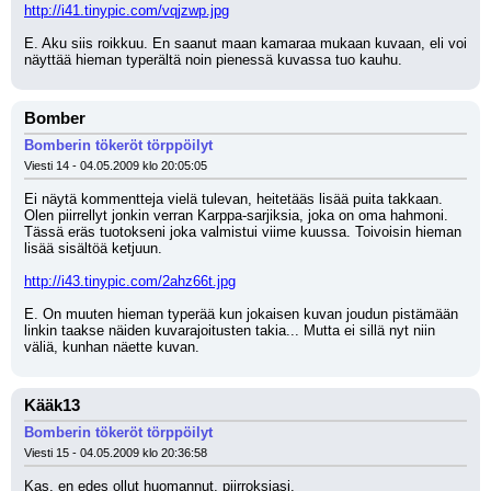
http://i41.tinypic.com/vqjzwp.jpg
E. Aku siis roikkuu. En saanut maan kamaraa mukaan kuvaan, eli voi 
näyttää hieman typerältä noin pienessä kuvassa tuo kauhu.
Bomber
Bomberin tökeröt törppöilyt
Viesti 14 - 04.05.2009 klo 20:05:05
Ei näytä kommentteja vielä tulevan, heitetääs lisää puita takkaan. 
Olen piirrellyt jonkin verran Karppa-sarjiksia, joka on oma hahmoni. 
Tässä eräs tuotokseni joka valmistui viime kuussa. Toivoisin hieman 
lisää sisältöä ketjuun.
http://i43.tinypic.com/2ahz66t.jpg
E. On muuten hieman typerää kun jokaisen kuvan joudun pistämään 
linkin taakse näiden kuvarajoitusten takia... Mutta ei sillä nyt niin 
väliä, kunhan näette kuvan.
Kääk13
Bomberin tökeröt törppöilyt
Viesti 15 - 04.05.2009 klo 20:36:58
Kas, en edes ollut huomannut, piirroksiasi.