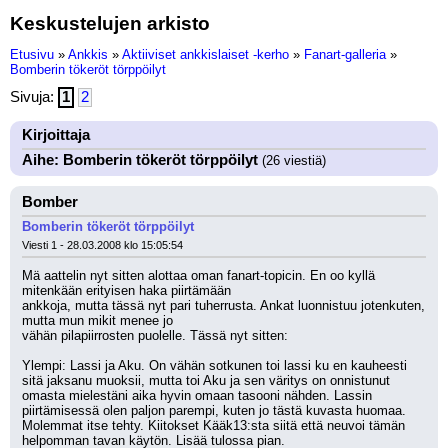
Keskustelujen arkisto
Etusivu
»
Ankkis
»
Aktiiviset ankkislaiset -kerho
»
Fanart-galleria
»
Bomberin tökeröt törppöilyt
Sivuja:
1
2
Kirjoittaja
Aihe: Bomberin tökeröt törppöilyt
(26 viestiä)
Bomber
Bomberin tökeröt törppöilyt
Viesti 1 - 28.03.2008 klo 15:05:54
Mä aattelin nyt sitten alottaa oman fanart-topicin. En oo kyllä 
mitenkään erityisen haka piirtämään
ankkoja, mutta tässä nyt pari tuherrusta. Ankat luonnistuu jotenkuten, 
mutta mun mikit menee jo 
vähän pilapiirrosten puolelle. Tässä nyt sitten: 
Ylempi: Lassi ja Aku. On vähän sotkunen toi lassi ku en kauheesti 
sitä jaksanu muoksii, mutta toi Aku ja sen väritys on onnistunut 
omasta mielestäni aika hyvin omaan tasooni nähden. Lassin 
piirtämisessä olen paljon parempi, kuten jo tästä kuvasta huomaa. 
Molemmat itse tehty. Kiitokset Kääk13:sta siitä että neuvoi tämän 
helpomman tavan käytön. Lisää tulossa pian.