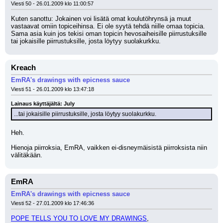
Viesti 50 - 26.01.2009 klo 11:00:57
Kuten sanottu: Jokainen voi lisätä omat koulutöhrynsä ja muut 
vastaavat omiin topiceihinsa. Ei ole syytä tehdä niille omaa topicia. 
Sama asia kuin jos tekisi oman topicin hevosaiheisille piirrustuksille 
tai jokaisille piirrustuksille, josta löytyy suolakurkku.
Kreach
EmRA's drawings with epicness sauce
Viesti 51 - 26.01.2009 klo 13:47:18
Lainaus käyttäjältä: July
...tai jokaisille piirrustuksille, josta löytyy suolakurkku.
Heh. 
Hienoja piirroksia, EmRA, vaikken ei-disneymäisistä piirroksista niin 
välitäkään.
EmRA
EmRA's drawings with epicness sauce
Viesti 52 - 27.01.2009 klo 17:46:36
POPE TELLS YOU TO LOVE MY DRAWINGS
,