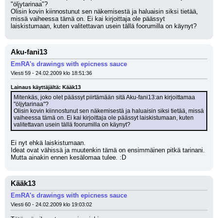
"öljytarinaa"?
Olisin kovin kiinnostunut sen näkemisestä ja haluaisin siksi tietää, 
missä vaiheessa tämä on. Ei kai kirjoittaja ole päässyt 
laiskistumaan, kuten valitettavan usein tällä foorumilla on käynyt?
Aku-fani13
EmRA's drawings with epicness sauce
Viesti 59 - 24.02.2009 klo 18:51:36
Lainaus käyttäjältä: Kääk13
Mitenkäs, joko olet päässyt piirtämään sitä Aku-fani13:an kirjoittamaa 
"öljytarinaa"?
Olisin kovin kiinnostunut sen näkemisestä ja haluaisin siksi tietää, missä 
vaiheessa tämä on. Ei kai kirjoittaja ole päässyt laiskistumaan, kuten 
valitettavan usein tällä foorumilla on käynyt?
Ei nyt ehkä laiskistumaan.
Ideat ovat vähissä ja muutenkin tämä on ensimmäinen pitkä tarinani.
Mutta ainakin ennen kesälomaa tulee. :D
Kääk13
EmRA's drawings with epicness sauce
Viesti 60 - 24.02.2009 klo 19:03:02