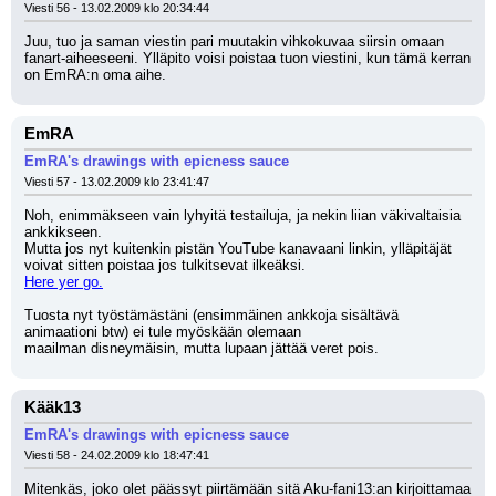
Viesti 56 - 13.02.2009 klo 20:34:44
Juu, tuo ja saman viestin pari muutakin vihkokuvaa siirsin omaan 
fanart-aiheeseeni. Ylläpito voisi poistaa tuon viestini, kun tämä kerran 
on EmRA:n oma aihe.
EmRA
EmRA's drawings with epicness sauce
Viesti 57 - 13.02.2009 klo 23:41:47
Noh, enimmäkseen vain lyhyitä testailuja, ja nekin liian väkivaltaisia 
ankkikseen.
Mutta jos nyt kuitenkin pistän YouTube kanavaani linkin, ylläpitäjät 
voivat sitten poistaa jos tulkitsevat ilkeäksi.
Here yer go.
Tuosta nyt työstämästäni (ensimmäinen ankkoja sisältävä 
animaationi btw) ei tule myöskään olemaan
maailman disneymäisin, mutta lupaan jättää veret pois.
Kääk13
EmRA's drawings with epicness sauce
Viesti 58 - 24.02.2009 klo 18:47:41
Mitenkäs, joko olet päässyt piirtämään sitä Aku-fani13:an kirjoittamaa 