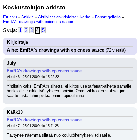
Keskustelujen arkisto
Etusivu
»
Ankkis
»
Aktiiviset ankkislaiset -kerho
»
Fanart-galleria
»
EmRA's drawings with epicness sauce
Sivuja:
1
2
3
4
5
Kirjoittaja
Aihe: EmRA's drawings with epicness sauce
(72 viestiä)
July
EmRA's drawings with epicness sauce
Viesti 46 - 25.01.2009 klo 15:02:32
Yhdistin kaksi EmRA:n aihetta, ei kiitos useita fanart-aiheita samalle 
henkilölle. Kaikki työt yhteen topiciin. Omat vihkopiirrustukset jne. 
saatte tästä lähin pistää omiin topiceihinne.
Kääk13
EmRA's drawings with epicness sauce
Viesti 47 - 25.01.2009 klo 15:11:28
Täytynee näemmä siirtää nuo koulutöherrykseni toisaalle.