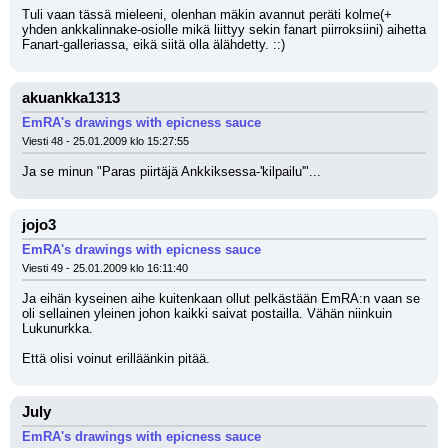
Tuli vaan tässä mieleeni, olenhan mäkin avannut peräti kolme(+ 
yhden ankkalinnake-osiolle mikä liittyy sekin fanart piirroksiini) aihetta 
Fanart-galleriassa, eikä siitä olla älähdetty. ::)
akuankka1313
EmRA's drawings with epicness sauce
Viesti 48 - 25.01.2009 klo 15:27:55
Ja se minun "Paras piirtäjä Ankkiksessa-'kilpailu'"...
jojo3
EmRA's drawings with epicness sauce
Viesti 49 - 25.01.2009 klo 16:11:40
Ja eihän kyseinen aihe kuitenkaan ollut pelkästään EmRA:n vaan se 
oli sellainen yleinen johon kaikki saivat postailla. Vähän niinkuin 
Lukunurkka.
Että olisi voinut erilläänkin pitää.
July
EmRA's drawings with epicness sauce