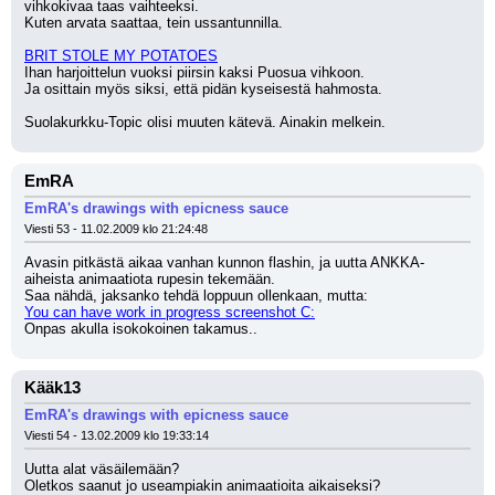
vihkokivaa taas vaihteeksi.
Kuten arvata saattaa, tein ussantunnilla.
BRIT STOLE MY POTATOES
Ihan harjoittelun vuoksi piirsin kaksi Puosua vihkoon.
Ja osittain myös siksi, että pidän kyseisestä hahmosta.
Suolakurkku-Topic olisi muuten kätevä. Ainakin melkein.
EmRA
EmRA's drawings with epicness sauce
Viesti 53 - 11.02.2009 klo 21:24:48
Avasin pitkästä aikaa vanhan kunnon flashin, ja uutta ANKKA-
aiheista animaatiota rupesin tekemään.
Saa nähdä, jaksanko tehdä loppuun ollenkaan, mutta:
You can have work in progress screenshot C:
Onpas akulla isokokoinen takamus..
Kääk13
EmRA's drawings with epicness sauce
Viesti 54 - 13.02.2009 klo 19:33:14
Uutta alat väsäilemään?
Oletkos saanut jo useampiakin animaatioita aikaiseksi?