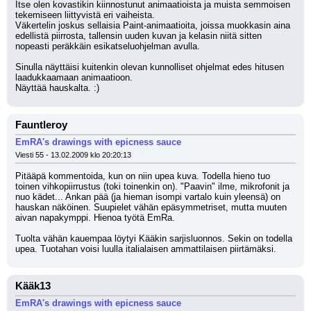
Itse olen kovastikin kiinnostunut animaatioista ja muista semmoisen 
tekemiseen liittyvistä eri vaiheista.
Väkertelin joskus sellaisia Paint-animaatioita, joissa muokkasin aina 
edellistä piirrosta, tallensin uuden kuvan ja kelasin niitä sitten 
nopeasti peräkkäin esikatseluohjelman avulla.
Sinulla näyttäisi kuitenkin olevan kunnolliset ohjelmat edes hitusen 
laadukkaamaan animaatioon.
Näyttää hauskalta. :)
Fauntleroy
EmRA's drawings with epicness sauce
Viesti 55 - 13.02.2009 klo 20:20:13
Pitääpä kommentoida, kun on niin upea kuva. Todella hieno tuo 
toinen vihkopiirrustus (toki toinenkin on). "Paavin" ilme, mikrofonit ja 
nuo kädet... Ankan pää (ja hieman isompi vartalo kuin yleensä) on 
hauskan näköinen. Suupielet vähän epäsymmetriset, mutta muuten 
aivan napakymppi. Hienoa työtä EmRa.
Tuolta vähän kauempaa löytyi Kääkin sarjisluonnos. Sekin on todella 
upea. Tuotahan voisi luulla italialaisen ammattilaisen piirtämäksi.
Kääk13
EmRA's drawings with epicness sauce