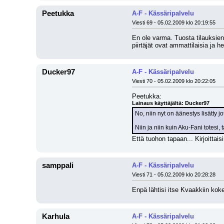
Peetukka
A-F - Kässäripalvelu
Viesti 69 - 05.02.2009 klo 20:19:55
En ole varma. Tuosta tilauksien
piirtäjät ovat ammattilaisia ja 
Ducker97
A-F - Kässäripalvelu
Viesti 70 - 05.02.2009 klo 20:22:05
Peetukka:
Lainaus käyttäjältä: Ducker97
No, niin nyt on äänestys lisätty j
Niin ja niin kuin Aku-Fani totesi,
Että tuohon tapaan... Kirjoitta
samppali
A-F - Kässäripalvelu
Viesti 71 - 05.02.2009 klo 20:28:28
Enpä lähtisi itse Kvaakkiin koke
Karhula
A-F - Kässäripalvelu