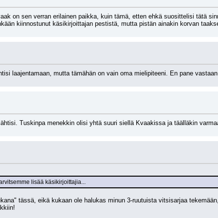
vaak on sen verran erilainen paikka, kuin tämä, etten ehkä suosittelisi tätä s
nkään kiinnostunut käsikirjoittajan pestistä, mutta pistän ainakin korvan taaks
 lähtisi laajentamaan, mutta tämähän on vain oma mielipiteeni. En pane vastaan
isi. Tuskinpa menekkin olisi yhtä suuri siellä Kvaakissa ja täälläkin varmaan 
arvitsemme lisää käsikirjoittajia...
na" tässä, eikä kukaan ole halukas minun 3-ruutuista vitsisarjaa tekemään, eik
kkiin!