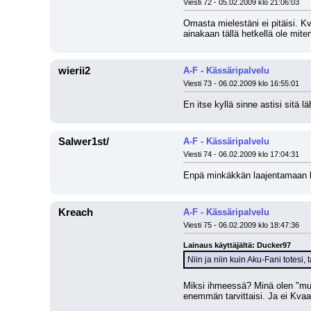
Viesti 72 - 05.02.2009 klo 21:06:03
Omasta mielestäni ei pitäisi. K
ainakaan tällä hetkellä ole mite
wierii2
A-F - Kässäripalvelu
Viesti 73 - 06.02.2009 klo 16:55:01
En itse kyllä sinne astisi sitä
Salwer1st/
A-F - Kässäripalvelu
Viesti 74 - 06.02.2009 klo 17:04:31
Enpä minkäkkän laajentamaan läht
Kreach
A-F - Kässäripalvelu
Viesti 75 - 06.02.2009 klo 18:47:36
Lainaus käyttäjältä: Ducker97
Niin ja niin kuin Aku-Fani totesi, t
Miksi ihmeessä? Minä olen "muka
enemmän tarvittaisi. Ja ei Kvaa