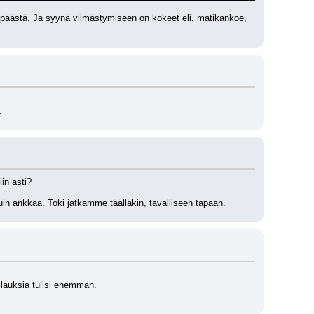
n päästä. Ja syynä viimästymiseen on kokeet eli. matikankoe, 
.
in asti?
a kuin ankkaa. Toki jatkamme täälläkin, tavalliseen tapaan.
tilauksia tulisi enemmän.