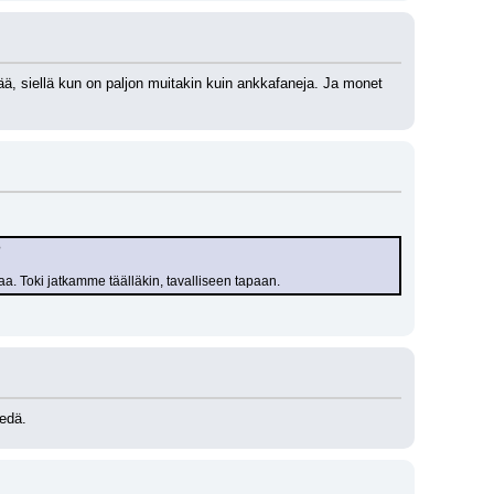
ä, siellä kun on paljon muitakin kuin ankkafaneja. Ja monet 
?
kkaa. Toki jatkamme täälläkin, tavalliseen tapaan.
iedä.