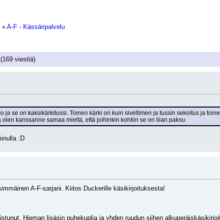
»
A-F - Kässäripalvelu
(169 viestiä)
o ja se on kaksikärkitussi. Toinen kärki on kuin siveltimen ja tussin sekoitus ja toi
tä olen kanssanne samaa mieltä, että joihinkin kohtiin se on liian paksu.
inulla :D
simmäinen A-F-sarjani. Kiitos Duckerille käsikirjoituksesta!
istunut. Hieman lisäsin puhekuplia ja yhden ruudun siihen alkuperäiskäsikirjo