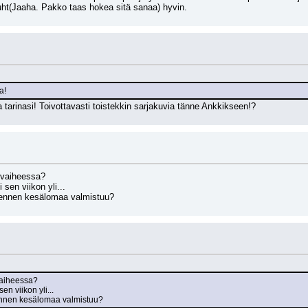
ht(Jaaha. Pakko taas hokea sitä sanaa) hyvin.
a!
aa tarinasi! Toivottavasti toistekkin sarjakuvia tänne Ankkikseen!?
 vaiheessa?
 sen viikon yli...
n ennen kesälomaa valmistuu?
vaiheessa?
en viikon yli...
 ennen kesälomaa valmistuu?