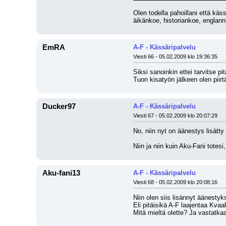
Olen todella pahoillani että kä
äikänkoe, historiankoe, englann
EmRA
A-F - Kässäripalvelu
Viesti 66 - 05.02.2009 klo 19:36:35
Siksi sanoinkin ettei tarvitse p
Tuon kisatyön jälkeen olen piir
Ducker97
A-F - Kässäripalvelu
Viesti 67 - 05.02.2009 klo 20:07:29
No, niin nyt on äänestys lisätty
Niin ja niin kuin Aku-Fani totesi
Aku-fani13
A-F - Kässäripalvelu
Viesti 68 - 05.02.2009 klo 20:08:16
Niin olen siis lisännyt äänestyk
Eli pitäisikä A-F laajentaa Kvaak
Mitä mieltä olette? Ja vastatka