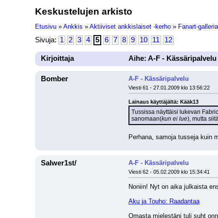
Keskustelujen arkisto
Etusivu
»
Ankkis
»
Aktiiviset ankkislaiset -kerho
»
Fanart-galleria
Sivuja:
1
2
3
4
5
6
7
8
9
10
11
12
Kirjoittaja
Aihe: A-F - Kässäripalvelu
Bomber
A-F - Kässäripalvelu
Viesti 61 - 27.01.2009 klo 13:56:22
Lainaus käyttäjältä: Kääk13
Tussissa näyttäisi lukevan Fabric
sanomaan(
kun ei lue
), mutta sii
Perhana, samoja tusseja kuin m
Salwer1st/
A-F - Kässäripalvelu
Viesti 62 - 05.02.2009 klo 15:34:41
Noniin! Nyt on aika julkaista en
Aku ja Touho: Raadantaa
Omasta mielestäni tuli suht onn