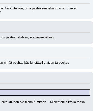
inne. No kuitenkin, oma päätöksennehän tuo on. Itse en 
e.
 jos päätös tehdään, etä laajennetaan.
riittää puuhaa käsikirjoittajille aivan tarpeeksi.
ä kukaan ole tilannut mitään... Mielestäni piirtäjiä tässä 