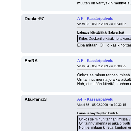
muuten on värityskin mennyt su
Ducker97
A-F - Kässäripalvelu
Viesti 63 - 05.02.2009 klo 15:40:02
Lainaus käyttäjältä: Salwer1st/
Kiitos Duckerille käsikirjoituksest
Eipä mitään. Oli ilo käsikirjoitt
EmRA
A-F - Kässäripalvelu
Viesti 64 - 05.02.2009 klo 19:00:25
Onkos se minun tarinani missä
On tainnut mennä jo aika pitkälti
Noh, ei mitään kiirettä, kunha
Aku-fani13
A-F - Kässäripalvelu
Viesti 65 - 05.02.2009 klo 19:32:15
Lainaus käyttäjältä: EmRA
Onkos se minun tarinani missä 
On tainnut mennä jo aika pitkälti s
Noh, ei mitään kiirettä, kunhan