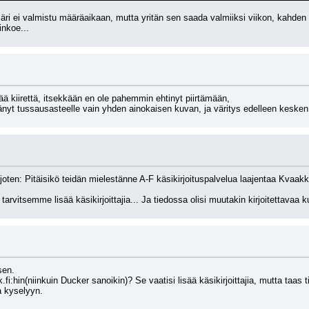
ssäri ei valmistu määräaikaan, mutta yritän sen saada valmiiksi viikon, kahde
inkoe...
itää kiirettä, itsekkään en ole pahemmin ehtinyt piirtämään,
tänyt tussausasteelle vain yhden ainokaisen kuvan, ja väritys edelleen kesken
 joten: Pitäisikö teidän mielestänne A-F käsikirjoituspalvelua laajentaa Kvaakki
, tarvitsemme lisää käsikirjoittajia... Ja tiedossa olisi muutakin kirjoitettava
sen.
.fi:hin(niinkuin Ducker sanoikin)? Se vaatisi lisää käsikirjoittajia, mutta taas 
a kyselyyn.