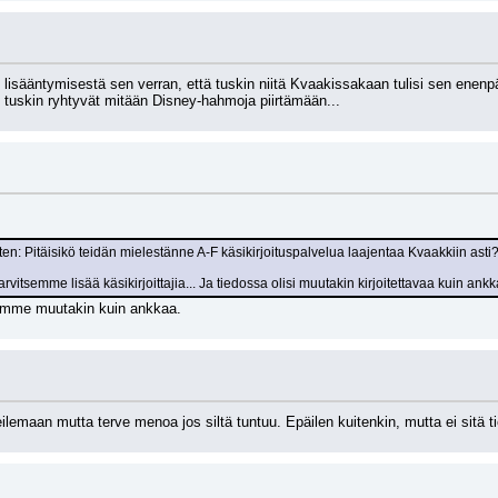
 lisääntymisestä sen verran, että tuskin niitä Kvaakissakaan tulisi sen enenpä
he tuskin ryhtyvät mitään Disney-hahmoja piirtämään...
oten: Pitäisikö teidän mielestänne A-F käsikirjoituspalvelua laajentaa Kvaakkiin asti
 tarvitsemme lisää käsikirjoittajia... Ja tiedossa olisi muutakin kirjoitettavaa kuin an
isimme muutakin kuin ankkaa.
ilemaan mutta terve menoa jos siltä tuntuu. Epäilen kuitenkin, mutta ei sitä t