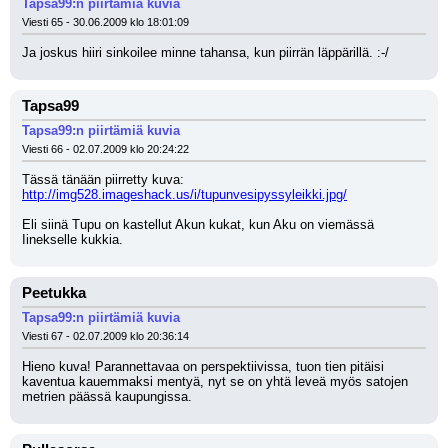
Tapsa99:n piirtämiä kuvia
Viesti 65 - 30.06.2009 klo 18:01:09
Ja joskus hiiri sinkoilee minne tahansa, kun piirrän läppärillä. :-/
Tapsa99
Tapsa99:n piirtämiä kuvia
Viesti 66 - 02.07.2009 klo 20:24:22
Tässä tänään piirretty kuva: 
http://img528.imageshack.us/i/tupunvesipyssyleikki.jpg/
Eli siinä Tupu on kastellut Akun kukat, kun Aku on viemässä 
Iinekselle kukkia.
Peetukka
Tapsa99:n piirtämiä kuvia
Viesti 67 - 02.07.2009 klo 20:36:14
Hieno kuva! Parannettavaa on perspektiivissa, tuon tien pitäisi 
kaventua kauemmaksi mentyä, nyt se on yhtä leveä myös satojen 
metrien päässä kaupungissa.