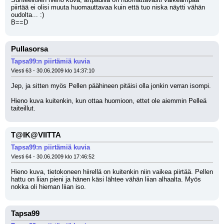
piirtää ei olisi muuta huomauttavaa kuin että tuo niska näytti vähän 
oudolta... :)
B==D
Pullasorsa
Tapsa99:n piirtämiä kuvia
Viesti 63 - 30.06.2009 klo 14:37:10
Jep, ja sitten myös Pellen päähineen pitäisi olla jonkin verran isompi.
Hieno kuva kuitenkin, kun ottaa huomioon, ettet ole aiemmin Pelleä 
taiteillut.
T@IK@VIITTA
Tapsa99:n piirtämiä kuvia
Viesti 64 - 30.06.2009 klo 17:46:52
Hieno kuva, tietokoneen hiirellä on kuitenkin niin vaikea piirtää. Pellen 
hattu on liian pieni ja hänen käsi lähtee vähän liian alhaalta. Myös 
nokka oli hieman liian iso.
Tapsa99