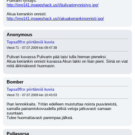
Pulivarin ryntäys: 
http://img141.imageshack.us/i/bulivarinrynnistys.jpg/
Akua kerrankin onnisti: 
http://img141.imageshack.us/i/akuakerrankinonnisti.jpg/
Anonymous
Tapsa99:n piirtämiä kuvia
Viesti 71 - 07.07.2009 klo 09:47:38
Pulivari kuvassa Pulivarin pää taisi tulla hieman pieneksi.
Akua kerrankin onnisti kuvassa Akun lakki on liian pieni. Siinä on viat 
mitä äkkinäisesti huomasin.
Bomber
Tapsa99:n piirtämiä kuvia
Viesti 72 - 07.07.2009 klo 10:43:03
Ihan lennokkaita. Yritän edelleen muistuttaa noista puuväreistä, 
samalla painamiskovuudella pitkiä vetoja jatkuvasti samaan 
suuntaan.
Tulee huomattavasti parempaa jälkeä.
Pullasorsa