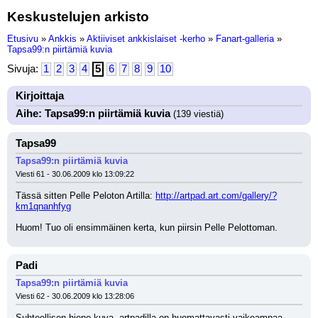
Keskustelujen arkisto
Etusivu
»
Ankkis
»
Aktiiviset ankkislaiset -kerho
»
Fanart-galleria
»
Tapsa99:n piirtämiä kuvia
Sivuja:
1
2
3
4
5
6
7
8
9
10
Kirjoittaja
Aihe: Tapsa99:n piirtämiä kuvia
(139 viestiä)
Tapsa99
Tapsa99:n piirtämiä kuvia
Viesti 61 - 30.06.2009 klo 13:09:22
Tässä sitten Pelle Peloton Artilla: 
http://artpad.art.com/gallery/?
km1qnanhfyg
Huom! Tuo oli ensimmäinen kerta, kun piirsin Pelle Pelottoman.
Padi
Tapsa99:n piirtämiä kuvia
Viesti 62 - 30.06.2009 klo 13:28:06
Suhteellisen hieno kuva, artpadilla on huomattavasti vaikeampaa 