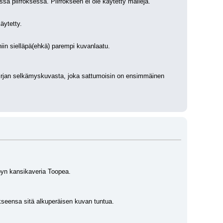
ssa piirroksessa. Piirrokseen ei ole käytetty malleja.
äytetty.
iin sielläpä(ehkä) parempi kuvanlaatu.
irjan selkämyskuvasta, joka sattumoisin on ensimmäinen 
obyn kansikaveria Toopea.
rokseensa sitä alkuperäisen kuvan tuntua.