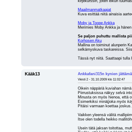
kirjekurssin, joten eikun tuumas
Maailmanmatkaajat
Kuva esittää niitä ainaisia aart
Moby ja Toope Ankka
Merimies Moby Ankka ja hänen ap
Se paljon puhuttu mallista pii
Korhosen Aku
Mallina on toiminut alunperin 
selkämyskuva taskareissa. Siis
Tässä nyt niitä. Saattaapi tulla l
Kääk13
Ankkafani315n kynien jättämät
Viesti 2 - 31.10.2009 klo 11:02:47
Oikein näppäriä kuviahan nämä
Piirrustuksissa näkyy selvä into
Minusta on myös hienoa, että ol
Esimerkiksi minä(
joka myös kä
Pitäisi varmaan koettaa joskus..
Vaikken yleensä välitä mallipiir
Itse olen todella heikko mallitö
Usein tätä jaksan toitottaa, mu