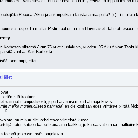
ta toimeen." Valitettavasi Touholle kävi niin kuin yleensä, ja lopputulos on tuo
eenetsijöitä Roopea, Akua ja ankanpoikia. (Taustana maapallo? :) ) Ei malleja k
urinsa Toope. Ei mallia. Pistin tuohon aa.fi:n Harvinaiset Hahmot -osioon, n
rretty
Kari Korhosen piirtämä Akun 75-vuotisjuhlakuva, vuoden -95 Aku Ankan Taskuk
pä sitä vanhaa Kari Korhosta.
isää, saattaapi, ettei.
 jäljet
 ovat.
 piirtämistä kohtaan.
et valinnut monipuolisesti, jopa harvinaisempia hahmoja kuviisi.
ytän melko monipuolisesti hahmoja
) en ole koskaan edes yrittänyt piirtää M
. ;D 
roksista, on minun silti kehaistava viimeistä kuvaa.
hertelijä, joten katson kateellisena aina kaikkia, jotka saavat omaan mallipiir
tta teeppä jatkossa myös sarjakuvia.