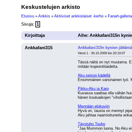
Keskustelujen arkisto
Etusivu
»
Ankkis
»
Aktiiviset ankkislaiset -kerho
»
Fanart-galleria
Sivuja:
1
Kirjoittaja
Aihe: Ankkafani315n kynien
Ankkafani315
Ankkafani315n kynien jättämät
Viesti 1 - 30.10.2009 klo 20:19:07
Tässä näitä on nyt muutama. Ei 
mitään kopiointitaidetta.
Aku seisoo kädellä
Ensimmäinen varsinainen työ. M
Pikku-Aku ja Karo
Kuvassa saattaa olla vähän huo
hänen kouluaikojen "vihollistaa
Mennään elokuviin
Hyvä on, tausta on mennyt pipari
Aku jahtaa naamioituneita ankanp
Täystuho Touho
"Jaa Mummon luona. No Aku ei v