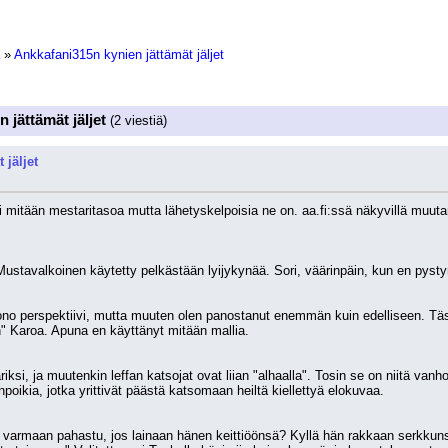
»
Ankkafani315n kynien jättämät jäljet
 jättämät jäljet
(2 viestiä)
 jäljet
mitään mestaritasoa mutta lähetyskelpoisia ne on. aa.fi:ssä näkyvillä muutama
ustavalkoinen käytetty pelkästään lyijykynää. Sori, väärinpäin, kun en pyst
no perspektiivi, mutta muuten olen panostanut enemmän kuin edelliseen. Täss
n" Karoa. Apuna en käyttänyt mitään mallia.
ksi, ja muutenkin leffan katsojat ovat liian "alhaalla". Tosin se on niitä vanhoj
oikia, jotka yrittivät päästä katsomaan heiltä kiellettyä elokuvaa.
armaan pahastu, jos lainaan hänen keittiöönsä? Kyllä hän rakkaan serkkunsa 