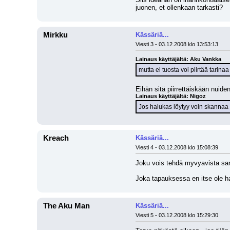
juonen, et ollenkaan tarkasti?
Mirkku
Kässäriä...
Viesti 3 - 03.12.2008 klo 13:53:13
Lainaus käyttäjältä: Aku Vankka
mutta ei tuosta voi piirtää tarinaa
Eihän sitä piirrettäiskään nuide
Lainaus käyttäjältä: Nigoz
Jos halukas löytyy voin skannaa k
Kreach
Kässäriä...
Viesti 4 - 03.12.2008 klo 15:08:39
Joku vois tehdä myvyavista sar
Joka tapauksessa en itse ole hal
The Aku Man
Kässäriä...
Viesti 5 - 03.12.2008 klo 15:29:30