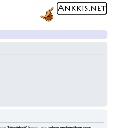
ssa ''kässärissä'' kerroit vain tarinan ensimmäisen osan 