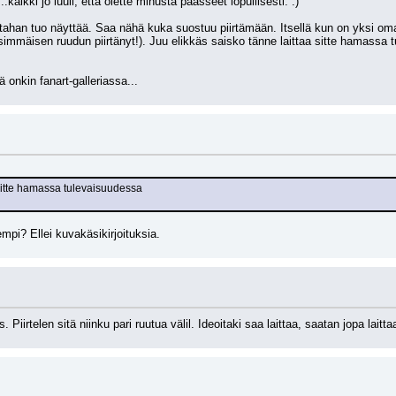
..kaikki jo luuli, että olette minusta päässeet lopullisesti. :)
ltahan tuo näyttää. Saa nähä kuka suostuu piirtämään. Itsellä kun on yksi omak
ensimmäisen ruudun piirtänyt!). Juu elikkäs saisko tänne laittaa sitte hamassa
ä onkin fanart-galleriassa...
 sitte hamassa tulevaisuudessa
empi? Ellei kuvakäsikirjoituksia.
s. Piirtelen sitä niinku pari ruutua välil. Ideoitaki saa laittaa, saatan jopa laitta