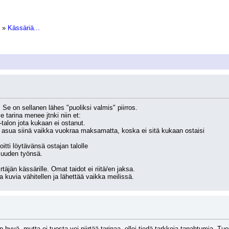
»
Kässäriä...
Se on sellanen lähes "puoliksi valmis" piirros.
 tarina menee jtnki niin et:
-talon jota kukaan ei ostanut.
n asua siinä vaikka vuokraa maksamatta, koska ei sitä kukaan ostaisi
tti löytävänsä ostajan talolle
 uuden työnsä.
irtäjän kässärille. Omat taidot ei riitä/en jaksa.
 kuvia vähitellen ja lähettää vaikka meilissä.
 hyvä, mutta ei tuosta voi piirtää tarinaa, ellei tiedä tarkkoja tapahtumia. Tuo