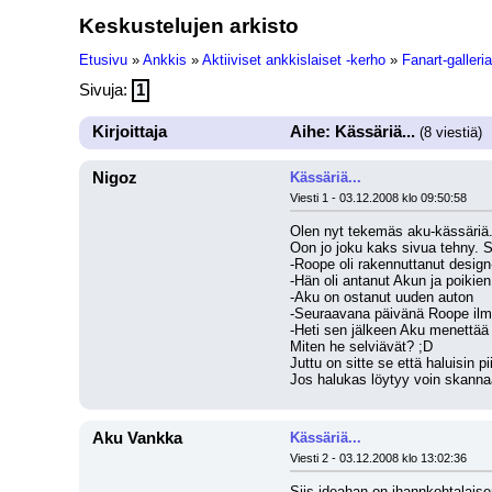
Keskustelujen arkisto
Etusivu
»
Ankkis
»
Aktiiviset ankkislaiset -kerho
»
Fanart-galleria
Sivuja:
1
Kirjoittaja
Aihe: Kässäriä...
(8 viestiä)
Nigoz
Kässäriä...
Viesti 1 - 03.12.2008 klo 09:50:58
Olen nyt tekemäs aku-kässäriä. 
Oon jo joku kaks sivua tehny. Se
-Roope oli rakennuttanut design
-Hän oli antanut Akun ja poikie
-Aku on ostanut uuden auton
-Seuraavana päivänä Roope ilmoi
-Heti sen jälkeen Aku menettää
Miten he selviävät? ;D
Juttu on sitte se että haluisin pi
Jos halukas löytyy voin skannaa
Aku Vankka
Kässäriä...
Viesti 2 - 03.12.2008 klo 13:02:36
Siis ideahan on ihannkohtalaisen