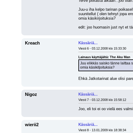
Terve pitkästä aikaan...joo tiiän.
Juu-u iha kelpo tarinan poikase
suunitellut ( olen tehnyt jopa 
omia käsikirjoituksia?
edit: joo huomasin just nyt et tä
Kreach
Kässäriä...
Viesti 6 - 03.12.2008 klo 15:33:30
Lainaus käyttäjältä: The Aku Man
Juu elikkäs saisko tänne laittaa
omia käsikitjoituksia?
Ehkä Jatkotarinat alue olisi par
Nigoz
Kässäriä...
Viesti 7 - 03.12.2008 klo 15:58:12
Joo, eli toi ei oo vielä ees valmi
wierii2
Kässäriä...
Viesti 8 - 13.01.2009 klo 18:38:34