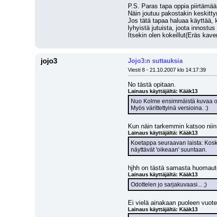
P.S. Paras tapa oppia piirtämää
Näin joutuu pakostakin keskittym
Jos tätä tapaa haluaa käyttää, ka
lyhyistä jutuista, joota innostus 
Itsekin olen kokeillut(Eräs kaver
jojo3
Jojo3:n suttauksia
Viesti 8 - 21.10.2007 klo 14:17:39
No tästä opitaan.
Lainaus käyttäjältä: Kääk13
Nuo Kolme ensimmäistä kuvaa ov
Myös värittettyinä versioina. :)
Kun näin tarkemmin katsoo niin 
Lainaus käyttäjältä: Kääk13
Koetappa seuraavan laista: Koska
näyttävät 'oikeaan' suuntaan.
hjhh on tästä samasta huomautel
Lainaus käyttäjältä: Kääk13
Odottelen jo sarjakuvaasi... ;)
Ei vielä ainakaan puoleen vuotee
Lainaus käyttäjältä: Kääk13