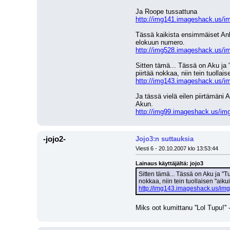
Ja Roope tussattuna
http://img141.imageshack.us/img
Tässä kaikista ensimmäiset Ank
elokuun numero.
http://img528.imageshack.us/im
Sitten tämä... Tässä on Aku ja 
piirtää nokkaa, niin tein tuollais
http://img143.imageshack.us/im
Ja tässä vielä eilen piirtämäni 
Akun.
http://img99.imageshack.us/im
-jojo2-
Jojo3:n suttauksia
Viesti 6 - 20.10.2007 klo 13:53:44
Lainaus käyttäjältä: jojo3
Sitten tämä... Tässä on Aku ja "T
nokkaa, niin tein tuollaisen "aikui
http://img143.imageshack.us/img
Miks oot kumittanu ''Lol Tupu!'' 