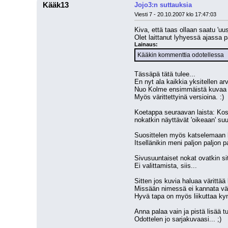
Kääk13
Jojo3:n suttauksia
Viesti 7 - 20.10.2007 klo 17:47:03
Kiva, että taas ollaan saatu 'uu
Olet laittanut lyhyessä ajassa p
Lainaus:
Kääkin kommenttia odotellessa
Tässäpä tätä tulee...
En nyt ala kaikkia yksitellen a
Nuo Kolme ensimmäistä kuvaa o
Myös värittettyinä versioina. :)
Koetappa seuraavan laista: Kosk
nokatkin näyttävät 'oikeaan' su
Suosittelen myös katselemaan ku
Itsellänikin meni paljon paljon 
Sivusuuntaiset nokat ovatkin sit
Ei valittamista, siis...
Sitten jos kuvia haluaa värittää 
Missään nimessä ei kannata väri
Hyvä tapa on myös liikuttaa kyn
Anna palaa vain ja pistä lisää 
Odottelen jo sarjakuvaasi... ;)