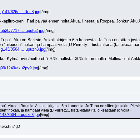
141/626/ ... tturi8.jpg
[/img]
kapiirrokseni. Pari päivää ennen noita Akua, Iinesta ja Roopea. Jonkun Aku
g528/7717 ... upufq2.jpg
[/img]
"Tupu". Aku on Barksia, Ankalliskirjasto 6:n kannesta. Ja Tupu on sitten josta
en "aikuisen" nokan, ja hampaat vielä ;D Piirretty... tiistai-iltana (tai oikeastaan
g143/8504 ... upuzn3.jpg
[/img]
Aku. Kylmä arvio/heitto että 70% mallista, 30% ilman mallia. Mallina ollut Ankk
g99/1249/aku2py9.jpg
[/img]
upu". Aku on Barksia, Ankalliskirjasto 6:n kannesta. Ja Tupu on sitten jostakin. Piirs
sen" nokan, ja hampaat vielä ;D Piirretty... tiistai-iltana (tai oikeastaan jo yöllä)
143/8504 ... upuzn3.jpg
[/img]
-tekstin? ;D