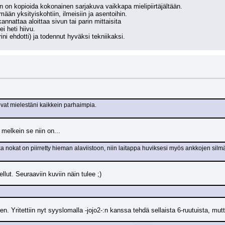
n on kopioida kokonainen sarjakuva vaikkapa mielipiirtäjältään.
ään yksityiskohtiin, ilmeisiin ja asentoihin.
nnattaa aloittaa sivun tai parin mittaisita 
ei heti hiivu.
ini ehdotti) ja todennut hyväksi tekniikaksi.
at mielestäni kaikkein parhaimpia.
melkein se niin on...
 nokat on piirretty hieman alaviistoon, niin laitappa huviksesi myös ankkojen silm
lut. Seuraaviin kuviin näin tulee ;)
n. Yritettiin nyt syyslomalla -jojo2-:n kanssa tehdä sellaista 6-ruutuista, mut