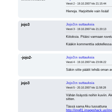
Viesti 2 - 19.10.2007 klo 21:15:44
Hienoja. Harjoittele vain lisää!
jojo3
Jojo3:n suttauksia
Viesti 3 - 19.10.2007 klo 21:20:13
Kiitoksia. Pitäisi varmaan ruve
Kääkin kommenttia odotellessa
-jojo2-
Jojo3:n suttauksia
Viesti 4 - 19.10.2007 klo 23:06:22
Säkin sitte päätit tehdä oman a
jojo3
Jojo3:n suttauksia
Viesti 5 - 20.10.2007 klo 11:58:28
Vähän lisäystä noihin kuviin. A
sitten.
Tässä sama Aku tussattuna
http://img81.imageshack.us/img8