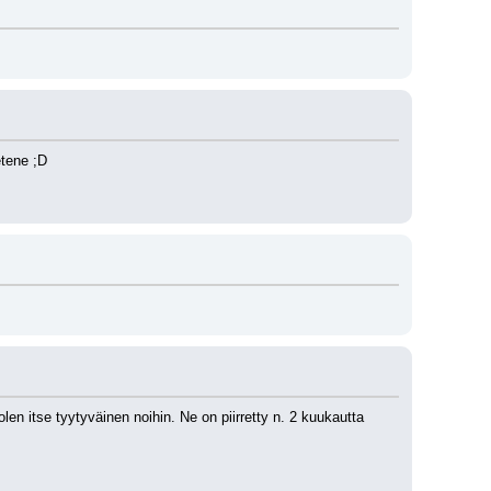
etene ;D
n itse tyytyväinen noihin. Ne on piirretty n. 2 kuukautta 