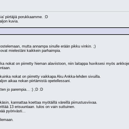
sia' piirtäjiä porukkaamme. :D
aljon kuvia.
rvostelemaan, mutta annampa sinulle erään pikku vinkin. ;)
vat mielestäni kaikkein parhaimpia.
a nokat on piirretty hieman alaviistoon, niin laitappa huviksesi myös ankkoje
untaan.
inka nokat on piirretty vaikkapa Aku Ankka-lehden sivuilla.
paljon aikaa nokan piirtämistä opetellessani.
ten jo parempia... :) ;D :D
käsin, kannattaa koettaa myötäillä väreillä piirrustusviivaa.
ttää 13 erisuuntaan. tulos on vain suttuinen.
ää pyörivästi...
tulemaan.