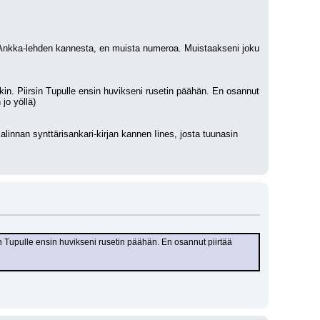
 Ankka-lehden kannesta, en muista numeroa. Muistaakseni joku 
kin. Piirsin Tupulle ensin huvikseni rusetin päähän. En osannut 
 jo yöllä)
alinnan synttärisankari-kirjan kannen Iines, josta tuunasin 
in Tupulle ensin huvikseni rusetin päähän. En osannut piirtää 