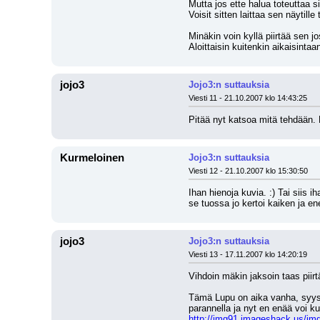
Mutta jos ette halua toteuttaa si
Voisit sitten laittaa sen näytille
Minäkin voin kyllä piirtää sen jo
Aloittaisin kuitenkin aikaisintaa
jojo3
Jojo3:n suttauksia
Viesti 11 - 21.10.2007 klo 14:43:25
Pitää nyt katsoa mitä tehdään. 
Kurmeloinen
Jojo3:n suttauksia
Viesti 12 - 21.10.2007 klo 15:30:50
Ihan hienoja kuvia. :) Tai siis 
se tuossa jo kertoi kaiken ja en
jojo3
Jojo3:n suttauksia
Viesti 13 - 17.11.2007 klo 14:20:19
Vihdoin mäkin jaksoin taas piirt
Tämä Lupu on aika vanha, syyslo
parannella ja nyt en enää voi kun
http://img91.imageshack.us/im