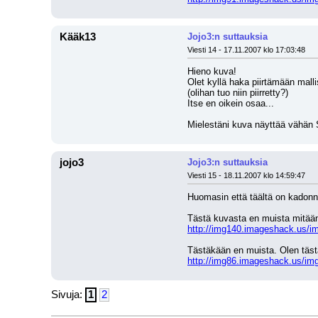
Kääk13
Jojo3:n suttauksia
Viesti 14 - 17.11.2007 klo 17:03:48
Hieno kuva!
Olet kyllä haka piirtämään malli
(olihan tuo niin piirretty?)
Itse en oikein osaa...
Mielestäni kuva näyttää vähän S
jojo3
Jojo3:n suttauksia
Viesti 15 - 18.11.2007 klo 14:59:47
Huomasin että täältä on kadonnut
Tästä kuvasta en muista mitään
http://img140.imageshack.us/i
Tästäkään en muista. Olen tästä
http://img86.imageshack.us/img8
Sivuja:
1
2