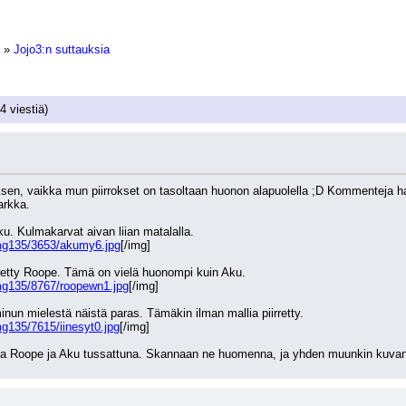
»
Jojo3:n suttauksia
4 viestiä)
sen, vaikka mun piirrokset on tasoltaan huonon alapuolella ;D Kommenteja hal
arkka.
u. Kulmakarvat aivan liian matalalla. 
mg135/3653/akumy6.jpg
[/img]
irretty Roope. Tämä on vielä huonompi kuin Aku.
mg135/8767/roopewn1.jpg
[/img]
nun mielestä näistä paras. Tämäkin ilman mallia piirretty.
g135/7615/iinesyt0.jpg
[/img]
sta Roope ja Aku tussattuna. Skannaan ne huomenna, ja yhden muunkin kuvan