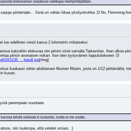
opioida kokonainen sarjakuva vaikkapa mielipiirtäjältään.
sarjoja piirtämään... Siinä on vähän liikaa yksityiskohtia ;D No, Flemming And
ei tuo edellinen viesti kasva 2 kilometrin mittaiseksi.
nssa katsottiin elokuvaa niin piirsin siinä samalla Taikaviitan. Ihan ulkoa pi
ertaa piirsin avonaisen nokan. Itse olen tyytyväinen lopputulokseen :D
520/1135 ... ttaiu8.jpg
[/img]
joskus kuukausi sitten aloittamani Mustan Ritarin, josta on 1/12 piirtämättä, t
kin kuvan.
itystä parempaan suuntaan.
:n kanssa tehdä sellaista 6-ruutuista, mutta ei me osattu.
tsoo, niin luulempa, että vetelet omiasi. ;)