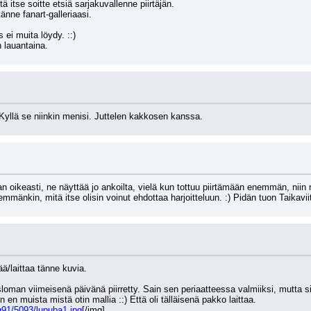
tä itse soitte etsiä sarjakuvallenne piirtäjän.
 tänne fanart-galleriaasi.
s ei muita löydy. ::)
n lauantaina.
Kyllä se niinkin menisi. Juttelen kakkosen kanssa.
ihan oikeasti, ne näyttää jo ankoilta, vielä kun tottuu piirtämään enemmän, nii
emmänkin, mitä itse olisin voinut ehdottaa harjoitteluun. :) Pidän tuon Taikavi
ää/laittaa tänne kuvia.
man viimeisenä päivänä piirretty. Sain sen periaatteessa valmiiksi, mutta sii
 en muista mistä otin mallia ::) Että oli tälläisenä pakko laittaa.
g91/5093/lupuba1.jpg
[/img]