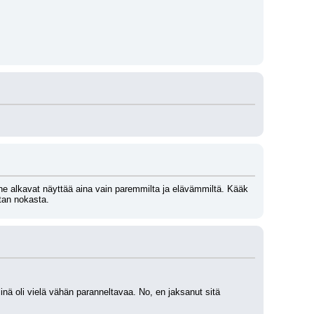
n ne alkavat näyttää aina vain paremmilta ja elävämmiltä. Kääk 
itan nokasta.
nä oli vielä vähän paranneltavaa. No, en jaksanut sitä 