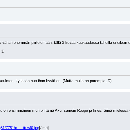
ta vähän enemmän piirtelemään, tällä 3 kuvaa kuukaudessa-tahdilla ei oikein 
 :D
vauksen, kyllähän nuo ihan hyviä on. (Mutta mulla on parempia ;D)
ku on ensimmäinen mun piirtämä Aku, samoin Roope ja Iines. Siinä mielessä ole
1/7751/a ... ttuwf0.jpg
[/img]