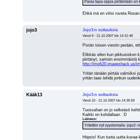
Paras tapa oppia piirtämään on k
Ehkä mä en viitsi ruveta Rosan 
jojo3
Jojo3:n suttauksia
Viesti 9 - 21.10.2007 klo 14:31:48
Pistän toisen viestin perään, ett
Elikkäs eilen kun pikkusiskon ka
piirtänyt, samoin ensimmäistä k
http://img520.imageshack.us/img
Yritän tänään piirtää valmiiksi 
yritän taas tehdä jonkun uuden
Kääk13
Jojo3:n suttauksia
Viesti 10 - 21.10.2007 klo 14:36:50
Tuossahan on jo selkeästi keh
Kaikki on kohdallaan. :D
Lainaus:
Yritettiin nyt syyslomalla -jojo2-
Höpsis! Kun tuota uutta kuvaa ka