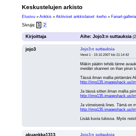
Keskustelujen arkisto
Etusivu
»
Ankkis
»
Aktiiviset ankkislaiset -kerho
»
Fanart-galleria
Sivuja:
1
2
Kirjoittaja
Aihe: Jojo3:n suttauksia
(2
jojo3
Jojo3:n suttauksia
Viesti 1 - 19.10.2007 klo 21:14:42
Mäkin päätin tehdä tänne avauk
meidän skanneri on ihan pirun t
Tässä ilman mallia piirtämäni Ak
http://img135.imageshack.us/i
Ja tässä sitten ilman mallia pi
http://img135.imageshack.us/i
Ja viimeisenä Iines. Tämä on mi
http://img135.imageshack.us/im
Lisää kuvia tulossa. Myös noi
akuankka1313
Jojo3:n suttauksia