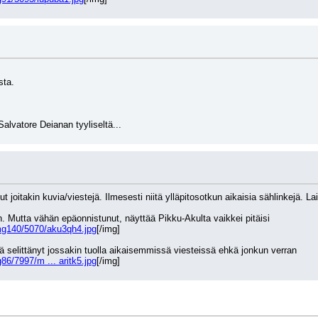
sta.
alvatore Deianan tyyliseltä...
 joitakin kuvia/viestejä. Ilmesesti niitä ylläpitosotkun aikaisia sählinkejä. La
. Mutta vähän epäonnistunut, näyttää Pikku-Akulta vaikkei pitäisi
mg140/5070/aku3qh4.jpg
[/img]
 selittänyt jossakin tuolla aikaisemmissä viesteissä ehkä jonkun verran
6/7997/m ... aritk5.jpg
[/img]