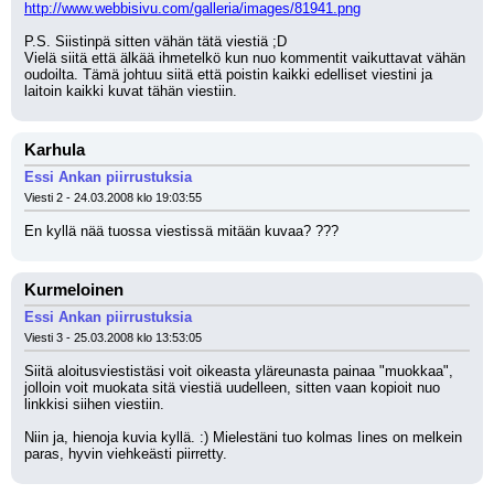
http://www.webbisivu.com/galleria/images/81941.png
P.S. Siistinpä sitten vähän tätä viestiä ;D
Vielä siitä että älkää ihmetelkö kun nuo kommentit vaikuttavat vähän 
oudoilta. Tämä johtuu siitä että poistin kaikki edelliset viestini ja 
laitoin kaikki kuvat tähän viestiin.
Karhula
Essi Ankan piirrustuksia
Viesti 2 - 24.03.2008 klo 19:03:55
En kyllä nää tuossa viestissä mitään kuvaa? ???
Kurmeloinen
Essi Ankan piirrustuksia
Viesti 3 - 25.03.2008 klo 13:53:05
Siitä aloitusviestistäsi voit oikeasta yläreunasta painaa "muokkaa", 
jolloin voit muokata sitä viestiä uudelleen, sitten vaan kopioit nuo 
linkkisi siihen viestiin.
Niin ja, hienoja kuvia kyllä. :) Mielestäni tuo kolmas Iines on melkein 
paras, hyvin viehkeästi piirretty.