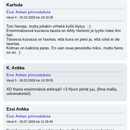
Karhula
Essi Ankan piirrustuksia
Viesti 4 - 25.03.2008 klo 18:18:35
Tosi hienoja, mutta joitakin virheitä kyllä löytyy. ::)
Ensimmäisessä kuvassa tausta on tehty hienosti ja tyylisi tulee ilmi 
heti.
Toisessa kuvassa on huonoa, että kuva on pieni ja, että siinä ei ole 
taustaa.
Kolmas on kaikista paras. En vain osaa perustella miksi, mutta hieno 
se on. :)
K. Ankka
Essi Ankan piirrustuksia
Viesti 5 - 26.03.2008 klo 14:39:55
XD Ihania ensimmäisiä ankkoja!! <3 Hyvin piirrät juu, (Ilma mallia, 
uskomatonta!)
Essi Ankka
Essi Ankan piirrustuksia
Viesti 6 - 29.07.2008 klo 11:39:49