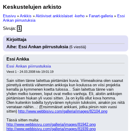
Keskustelujen arkisto
Etusivu
»
Ankkis
»
Aktiiviset ankkislaiset -kerho
»
Fanart-galleria
»
Essi
Ankan piirrustuksia
Sivuja:
1
Kirjoittaja
Aihe: Essi Ankan piirrustuksia
(6 viestiä)
Essi Ankka
Essi Ankan piirrustuksia
Viesti 1 - 24.03.2008 klo 19:01:19
Sain sitten tänne laitettua piirtämiäni kuvia. Viimeaikoina olen saanut 
piirrettyä entistä vähemmän ankkoja kun koulussa on viisi projektia 
kerralla ja kymmenen koetta tulossa... Sain laitettua tänne vain 
yhden melko tuoreen, loput ovat melko vanhoja. Eli, aloitin ankkojen 
piirtämisen hiukan yli vuosi sitten. Ja on kyllä ollut kova homma. 
Olen kuitenkin todella tyytyväinen nykyisiin tuloksiini, ainakin jos niitä 
verrataan näihin...: (Ensimmäiset ankkani, jotka piirsin noin vuosi 
sitten) 
http://www.webbisivu.com/galleria/images/82104.png
Tässä sitten muita: 
http://www.webbisivu.com/galleria/images/81942.png
http://www.webbisivu.com/galleria/images/81939.png