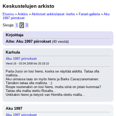
Keskustelujen arkisto
Etusivu
»
Ankkis
»
Aktiiviset ankkislaiset -kerho
»
Fanart-galleria
»
Aku
1997 piirrokset
Sivuja:
1
2
3
Kirjoittaja
Aihe: Aku 1997 piirrokset
(40 viestiä)
Karhula
Aku 1997 piirrokset
Viesti 16 - 03.04.2008 klo 20:18:10
Parta-Jussi on tosi hieno, koska se näyttää aidolta. Taitaa olla 
mallista...
Aku uimassa taas on myös hieno ja Barks Cavazzanomainen. 
Tämäkin taitaa olla mallista. ::)
Roope nuorenakin on tosi hieno, mutta siinä on jotain kummaa? 
Taitaa olla mallia otettu Rosalta...
Unkkakin hieno ja tietysti van Hornilta otettu mallia...
Aku 1997
Aku 1997 piirrokset