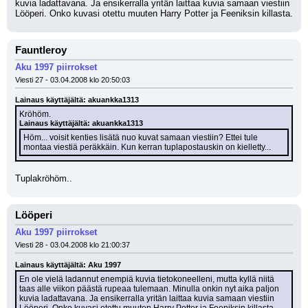
kuvia ladattavana. Ja ensikerralla yritän laittaa kuvia samaan viestiin 
Lööperi. Onko kuvasi otettu muuten Harry Potter ja Feeniksin killasta.
Fauntleroy
Aku 1997 piirrokset
Viesti 27 - 03.04.2008 klo 20:50:03
Lainaus käyttäjältä: akuankka1313
Kröhöm.
Lainaus käyttäjältä: akuankka1313
Höm... voisit kenties lisätä nuo kuvat samaan viestiin? Ettei tule 
montaa viestiä peräkkäin. Kun kerran tuplapostauskin on kielletty...
Tuplakröhöm..
Lööperi
Aku 1997 piirrokset
Viesti 28 - 03.04.2008 klo 21:00:37
Lainaus käyttäjältä: Aku 1997
En ole vielä ladannut enempiä kuvia tietokoneelleni, mutta kyllä niitä 
taas alle viikon päästä rupeaa tulemaan. Minulla onkin nyt aika paljon 
kuvia ladattavana. Ja ensikerralla yritän laittaa kuvia samaan viestiin 