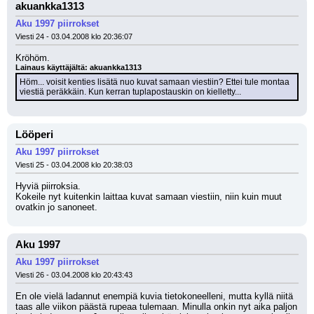
akuankka1313
Aku 1997 piirrokset
Viesti 24 - 03.04.2008 klo 20:36:07
Kröhöm.
Lainaus käyttäjältä: akuankka1313
Höm... voisit kenties lisätä nuo kuvat samaan viestiin? Ettei tule montaa 
viestiä peräkkäin. Kun kerran tuplapostauskin on kielletty...
Lööperi
Aku 1997 piirrokset
Viesti 25 - 03.04.2008 klo 20:38:03
Hyviä piirroksia.
Kokeile nyt kuitenkin laittaa kuvat samaan viestiin, niin kuin muut 
ovatkin jo sanoneet.
Aku 1997
Aku 1997 piirrokset
Viesti 26 - 03.04.2008 klo 20:43:43
En ole vielä ladannut enempiä kuvia tietokoneelleni, mutta kyllä niitä 
taas alle viikon päästä rupeaa tulemaan. Minulla onkin nyt aika paljon 