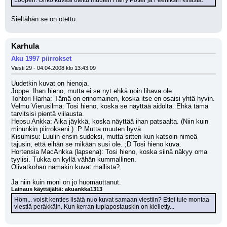
Lööperi. Onko kuvasi otettu muuten Harry Potter ja Feeniksin killasta.
Sieltähän se on otettu.
Karhula
Aku 1997 piirrokset
Viesti 29 - 04.04.2008 klo 13:43:09
Uudetkin kuvat on hienoja.
Joppe: Ihan hieno, mutta ei se nyt ehkä noin lihava ole.
Tohtori Harha: Tämä on erinomainen, koska itse en osaisi yhtä hyvin.
Velmu Vierusilmä: Tosi hieno, koska se näyttää aidolta. Ehkä tämä 
tarvitsisi pientä viilausta.
Hepsu Ankka: Aika jäykkä, koska näyttää ihan patsaalta. (Niin kuin 
minunkin piirrokseni.) :P Mutta muuten hyvä.
Kisumisu: Luulin ensin sudeksi, mutta sitten kun katsoin nimeä 
tajusin, että eihän se mikään susi ole. ;D Tosi hieno kuva.
Hortensia MacAnkka (lapsena): Tosi hieno, koska siinä näkyy oma 
tyylisi. Tukka on kyllä vähän kummallinen.
Olivatkohan nämäkin kuvat mallista? 
Ja niin kuin moni on jo huomauttanut.
Lainaus käyttäjältä: akuankka1313
Höm... voisit kenties lisätä nuo kuvat samaan viestiin? Ettei tule montaa 
viestiä peräkkäin. Kun kerran tuplapostauskin on kielletty...