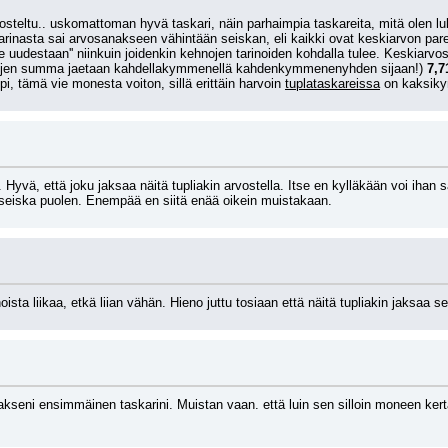
teltu.. uskomattoman hyvä taskari, näin parhaimpia taskareita, mitä olen luk
asta sai arvosanakseen vähintään seiskan, eli kaikki ovat keskiarvon paremm
lue uudestaan'' niinkuin joidenkin kehnojen tarinoiden kohdalla tulee. Keskiarvos
nojen summa jaetaan kahdellakymmenellä kahdenkymmenenyhden sijaan!) 
7,7
, tämä vie monesta voiton, sillä erittäin harvoin 
tuplataskareissa
 on kaksiky
yvä, että joku jaksaa näitä tupliakin arvostella. Itse en kylläkään voi ihan sam
e seiska puolen. Enempää en siitä enää oikein muistakaan.
noista liikaa, etkä liian vähän. Hieno juttu tosiaan että näitä tupliakin jaksaa se
kseni ensimmäinen taskarini. Muistan vaan. että luin sen silloin moneen kertaan