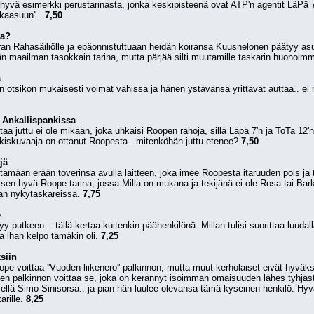
vä esimerkki perustarinasta, jonka keskipisteenä ovat ATP'n agentit LäPä 7 ja
skaasuun''.. 
7,50
na?
ran Rahasäiliölle ja epäonnistuttuaan heidän koiransa Kuusnelonen päätyy asu
n maailman tasokkain tarina, mutta pärjää silti muutamille taskarin huonoimmill
ä
t Ankallispankissa
ertaa juttu ei ole mikään, joka uhkaisi Roopen rahoja, sillä Läpä 7'n ja ToTa 
lkkiskuvaaja on ottanut Roopesta.. mitenköhän juttu etenee? 
7,50
jä
ttämään erään toverinsa avulla laitteen, joka imee Roopesta itaruuden pois ja 
isen hyvä Roope-tarina, jossa Milla on mukana ja tekijänä ei ole Rosa tai Barks 
än nykytaskareissa. 
7,75
e
yy putkeen... tällä kertaa kuitenkin päähenkilönä. Millan tulisi suorittaa luudal
a ihan kelpo tämäkin oli. 
7,25
siin
ope voittaa ''Vuoden liikenero'' palkinnon, mutta muut kerholaiset eivät hyväks
ien palkinnon voittaa se, joka on kerännyt isoimman omaisuuden lähes tyhjästä 
llä Simo Sinisorsa.. ja pian hän luulee olevansa tämä kyseinen henkilö. Hyvä t
arille. 
8,25