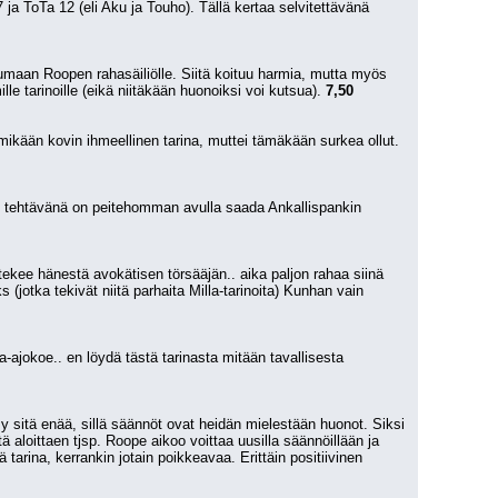
 ToTa 12 (eli Aku ja Touho). Tällä kertaa selvitettävänä 
maan Roopen rahasäiliölle. Siitä koituu harmia, mutta myös 
e tarinoille (eikä niitäkään huonoiksi voi kutsua). 
7,50
Aikalailla täytetarina.. Pelleltä on otsikon mukaisesti voimat vähissä ja hänen ystävänsä yrittävät auttaa.. ei mikään kovin ihmeellinen tarina, muttei tämäkään surkea ollut. 
12'n tehtävänä on peitehomman avulla saada Ankallispankin 
tekee hänestä avokätisen törsääjän.. aika paljon rahaa siinä 
(jotka tekivät niitä parhaita Milla-tarinoita) Kunhan vain 
la-ajokoe.. en löydä tästä tarinasta mitään tavallisesta 
y sitä enää, sillä säännöt ovat heidän mielestään huonot. Siksi 
aloittaen tjsp. Roope aikoo voittaa uusilla säännöillään ja 
arina, kerrankin jotain poikkeavaa. Erittäin positiivinen 