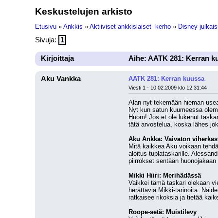
Keskustelujen arkisto
Etusivu
»
Ankkis
»
Aktiiviset ankkislaiset -kerho
»
Disney-julkais
Sivuja:
1
Kirjoittaja
Aihe: AATK 281: Kerran k
Aku Vankka
AATK 281: Kerran kuussa
Viesti 1 - 10.02.2009 klo 12:31:44
Alan nyt tekemään hieman useam
Nyt kun satun kuumeessa olemaan
Huom! Jos et ole lukenut taskaria,
tätä arvostelua, koska lähes joka
Aku Ankka: Vaivaton viherkas
Mitä kaikkea Aku voikaan tehdä 
aloitus tuplataskarille. Alessan
piirrokset sentään huonojakaan o
Mikki Hiiri: Merihädässä
Vaikkei tämä taskari olekaan vie
herättäviä Mikki-tarinoita. Näid
ratkaisee rikoksia ja tietää kaik
Roope-setä: Muistilevy