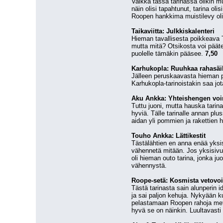
Vaikka tässä tarinassa olikin m
näin olisi tapahtunut, tarina oli
Roopen hankkima muistilevy olisi
Taikaviitta: Julkkiskalenteri
Hieman tavallisesta poikkeava T
mutta mitä? Otsikosta voi pääte
puolelle tämäkin pääsee. 
7,50
Karhukopla: Ruuhkaa rahasäil
Jälleen peruskaavasta hieman po
Karhukopla-tarinoistakin saa jot
Aku Ankka: Yhteishengen voi
Tuttu juoni, mutta hauska tarin
hyviä. Tälle tarinalle annan plu
aidan yli pommien ja rakettien 
Touho Ankka: Lättikestit
Tästälähtien en anna enää yksisi
vähennetä mitään. Jos yksisivui
oli hieman outo tarina, jonka ju
vähennystä.
Roope-setä: Kosmista vetovo
Tästä tarinasta sain alunperin 
ja sai paljon kehuja. Nykyään ku
pelastamaan Roopen rahoja meteor
hyvä se on näinkin. Luultavasti 