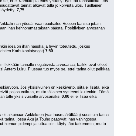
se, ettei Karhukopla edes yrittänyt ryöstää rahasäiliötä. Jos 
oudattavat tarinat alkavat tulla jo korvista ulos. Tuollainen 
löydetty. 
7,75
a Ankkalinnan yössä, vaan puuhailee Roopen kanssa jotain, 
enkaan ihan kehnommastakaan päästä. Positiivisen arvosanan 
kin idea on ihan hauska ja hyvin toteutettu, joskus 
-lehtien Karhukoplatyngät) 
7,50
llekkään tarinalle negatiivista arvosanaa, kaikki ovat olleet 
i Antero Luiru. Plussaa tuo myös se, ettei tarina ollut pelkkää 
kiarvoon. Jos yksisivuinen on keskiverto, siitä ei lisätä, eikä 
ivät paljoa vaikuta, mutta tällainen systeemi kuitenkin. Tämä 
an tälle yksisivuiselle arvosanaksi 
0,00
 eli ei lisää eikä 
 oli aikoinaan Ankkiksen (vastausmäärältään) suosituin tarina 
hyvä tarina, jossa Aku ja Touho päätyvät ihan vahingossa 
lut hieman pidempi ja juttua olisi käyty läpi tarkemmin, mutta 