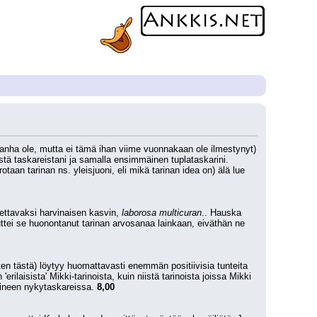
ha ole, mutta ei tämä ihan viime vuonnakaan ole ilmestynyt) 
ä taskareistani ja samalla ensimmäinen tuplataskarini. 
rotaan tarinan ns. yleisjuoni, eli mikä tarinan idea on) älä lue 
ettavaksi harvinaisen kasvin, 
laborosa multicuran
.. Hauska 
uttei se huonontanut tarinan arvosanaa lainkaan, eiväthän ne 
en tästä) löytyy huomattavasti enemmän positiivisia tunteita 
laisista' Mikki-tarinoista, kuin niistä tarinoista joissa Mikki 
maineen nykytaskareissa. 
8,00