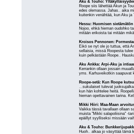
Aku & Touho: Yltäkylläisyyde
Roope siis lähettää Akun ja Tou
edes olemassa. Jahas.. aika miel
kuitenkin venähtää, kun Aku ja 
Hessu: Huomisen sietämätön
Nojoo, ehkä hieman oudohko tarin
mitään erikoista tai mitään mikä
Kroisos Pennonen: Pormestar
Eikö se nyt ole jo tuttua, että 
sellaisia, missä Roopesta tulee
kuin pelkästään Roope.. Hauska
Aku Ankka: Arpi-Aku ja intiaa
Kerrankin ollaan jossain muuall
yms. Karhuveikotkin saapuvat ku
Roope-setä: Kun Roope kutsu
...sukulaiset tulevat juoksujal
kun hän kohtelee heitä. Roopell
hieman opettavainen tarina. Kelp
Mikki Hiiri: Maa-Maan arvoitu
Vaikka tässä tavallaan ollaan sal
muista ''Mikki salapoliisina'' -t
epäillyt syylliseksi missään vai
Aku & Touho: Bunkkerijupak
Huoh.. alkaa jo väsyttää tämä 