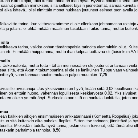
ukana Karhukopla, tällä kertaa tarina on ihan hyvä. Hyvänä poikkeuksena tulee 
si saanut piiiiitkän miinuksen, sillä sellaset täysin juonettomat, samaa kuviota n
 aika kätevä.. olisi nimittäin monet hukkaan joutuneet esineet tuon avulla jo 
aikaviitta-tarina, kun viittasankarimme ei ole ollenkaan jahtaamassa roistoj
llä jo jotain.. ei ehkä mikään maailman tasokkain Taikis-tarina, muttei kuit
iöllä
ikkeava tarina, vaikka onhan tämäntapaisia tarinoita aiemminkin ollut. Kuiten
ain irti. Ei mikään huipputarina, mutta ihan kelpoa luettavaa oli (toisinkuin AA
malla
a. Uskomatonta, mutta totta - tähän mennessä en ole joutunut antamaan vielä mi
ssaa siitä, että Akun riitakumppanina ei ole se iänikuinen Tulppu vaan vaihteeks
heittelyä, vaan tarinaan saatiin mukaan paljon muutakin. 
7,75
vuisille arvosanoja. Jos yksisivuinen on hyvä, lisään siitä 0,02 lopulliseen kes
nen on erittäin huono, vähennän lopullisesta keskiarvosta 0,02. Yksisivuiset e
onta en oikein ymmärtänyt. Surkeaksikaan sitä on hankala luokitella, joten ann
imaa
idean kaikkien aikojen ensimmäiseen ankkatarinaani (Komeetta Roopelius) joka
tsun sitä kuitenkin aika pahaksi flopiksi. Sitten itse tarinaan; jännittävä ja 
ilta. Mielestäni todella hyvä tarina, joskin olisin toivonut, että tämä olisi ol
taskarin parhaimpia tarinoita. 
8,50