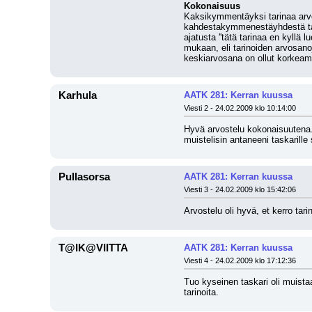
Kokonaisuus
Kaksikymmentäyksi tarinaa arvos
kahdestakymmenestäyhdestä tarin
ajatusta ''tätä tarinaa en kyllä 
mukaan, eli tarinoiden arvosa
keskiarvosana on ollut korkeampi
Karhula
AATK 281: Kerran kuussa
Viesti 2 - 24.02.2009 klo 10:14:00
Hyvä arvostelu kokonaisuutena. H
muistelisin antaneeni taskarill
Pullasorsa
AATK 281: Kerran kuussa
Viesti 3 - 24.02.2009 klo 15:42:06
Arvostelu oli hyvä, et kerro tari
T@IK@VIITTA
AATK 281: Kerran kuussa
Viesti 4 - 24.02.2009 klo 17:12:36
Tuo kyseinen taskari oli muistaa
tarinoita.