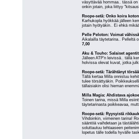
väsyttävää hommaa.. tässä on hy
onkin jotain, joka liittyy ''kitsau
Roope-setä: Onko koira koto
Karhukopla hyökkää jälleen ker
jotain hyötyäkin.. Ei ehkä mikää
Pelle Peloton: Voimat vähiss
7,00
Aku & Touho: Salaiset agenti
Jälleen ATP'n leivissä.. tällä k
holvissa olevat kuvat, jotka ju
Roope-setä: Tärähtänyt törsää
Tällä kertaa Milla onnistuu kehi
tulee törsättyäkin. Poikkeuksell
tällaisiakin olisi hieman enemm
Milla Magia: Ahdistava ajoko
Toinen tarina, missä Milla esiint
täytetarinasta poikkeavaa, mutt
Roope-setä: Ryysyistä rikkauk
Vihdoinkin, viimeinen tarina! Ro
sääntöä vaihdetaan ja tästäläht
soluttautuu tehtaaseen peitenime
lopetus tälle todella hyvälle task