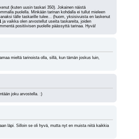
enut (kuten uusin taskari 350). Jokainen näistä 
alla puolella. Minkään tarinan kohdalla ei tullut mieleen 
anaksi tälle taskarille tulee... (huom, yksisivuista en laskenut 
1
 ja vaikka olen arvostellut useita taskareita, joiden 
mmentä positiivisen puolelle päässyttä tarinaa. Hyvä!
aa mieltä tarinoista olla, sillä, kun tämän joskus luin, 
ntään joku arvostella. :)
 läpi. Silloin se oli hyvä, mutta nyt en muista niitä kaikkia 