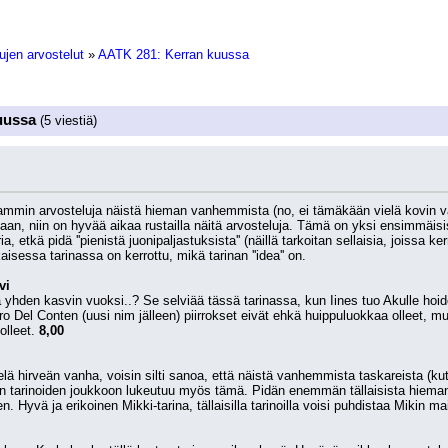
ujen arvostelut
»
AATK 281: Kerran kuussa
uussa
(5 viestiä)
min arvosteluja näistä hieman vanhemmista (no, ei tämäkään vielä kovin van
, niin on hyvää aikaa rustailla näitä arvosteluja. Tämä on yksi ensimmäisist
 etkä pidä ''pienistä juonipaljastuksista'' (näillä tarkoitan sellaisia, joissa ker
isessa tarinassa on kerrottu, mikä tarinan ''idea'' on.
vi
yhden kasvin vuoksi..? Se selviää tässä tarinassa, kun Iines tuo Akulle hoid
dro Del Conten (uusi nim jälleen) piirrokset eivät ehkä huippuluokkaa olleet, m
lleet. 
8,00
lä hirveän vanha, voisin silti sanoa, että näistä vanhemmista taskareista (kut
en tarinoiden joukkoon lukeutuu myös tämä. Pidän enemmän tällaisista hieman 'eri
en. Hyvä ja erikoinen Mikki-tarina, tällaisilla tarinoilla voisi puhdistaa Mikin 