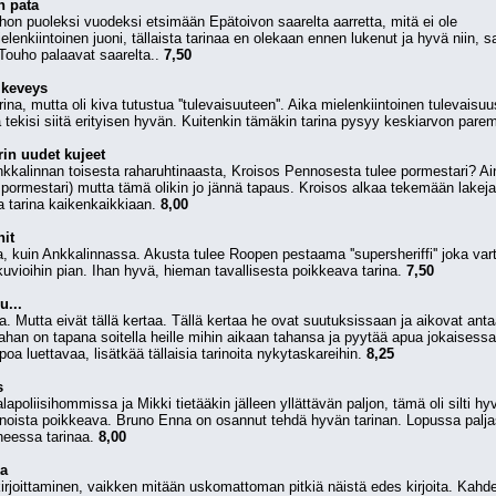
n pata
hon puoleksi vuodeksi etsimään Epätoivon saarelta aarretta, mitä ei ole
enkiintoinen juoni, tällaista tarinaa en olekaan ennen lukenut ja hyvä niin, s
Touho palaavat saarelta.. 
7,50
 keveys
a, mutta oli kiva tutustua ''tulevaisuuteen''. Aika mielenkiintoinen tulevaisuu
 tekisi siitä erityisen hyvän. Kuitenkin tämäkin tarina pysyy keskiarvon parem
in uudet kujeet
Ankkalinnan toisesta raharuhtinaasta, Kroisos Pennosesta tulee pormestari? Ainak
 pormestari) mutta tämä olikin jo jännä tapaus. Kroisos alkaa tekemään lakeja
 tarina kaikenkaikkiaan. 
8,00
nit
a, kuin Ankkalinnassa. Akusta tulee Roopen pestaama ''supersheriffi'' joka va
vioihin pian. Ihan hyvä, hieman tavallisesta poikkeava tarina. 
7,50
u...
kaa. Mutta eivät tällä kertaa. Tällä kertaa he ovat suutuksissaan ja aikovat 
ahan on tapana soitella heille mihin aikaan tahansa ja pyytää apua jokaisessa 
oa luettavaa, lisätkää tällaisia tarinoita nykytaskareihin. 
8,25
s
apoliisihommissa ja Mikki tietääkin jälleen yllättävän paljon, tämä oli silti hyv
arinoista poikkeava. Bruno Enna on osannut tehdä hyvän tarinan. Lopussa paljastuv
heessa tarinaa. 
8,00
ka
kirjoittaminen, vaikken mitään uskomattoman pitkiä näistä edes kirjoita. Ka