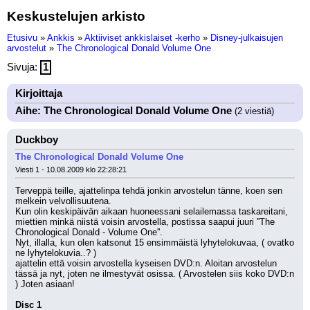
Keskustelujen arkisto
Etusivu
»
Ankkis
»
Aktiiviset ankkislaiset -kerho
»
Disney-julkaisujen
arvostelut
»
The Chronological Donald Volume One
Sivuja:
1
Kirjoittaja
Aihe: The Chronological Donald Volume One
(2 viestiä)
Duckboy
The Chronological Donald Volume One
Viesti 1 - 10.08.2009 klo 22:28:21
Terveppä teille, ajattelinpa tehdä jonkin arvostelun tänne, koen sen 
melkein velvollisuutena.
Kun olin keskipäivän aikaan huoneessani selailemassa taskareitani, 
miettien minkä niistä voisin arvostella, postissa saapui juuri ''The 
Chronological Donald - Volume One''. 
Nyt, illalla, kun olen katsonut 15 ensimmäistä lyhytelokuvaa, ( ovatko 
ne lyhytelokuvia..? )
ajattelin että voisin arvostella kyseisen DVD:n. Aloitan arvostelun 
tässä ja nyt, joten ne ilmestyvät osissa. ( Arvostelen siis koko DVD:n 
) Joten asiaan!
Disc 1