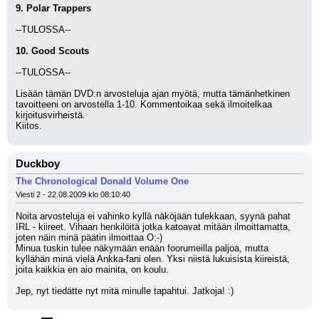
9. Polar Trappers
--TULOSSA--
10. Good Scouts
--TULOSSA--
Lisään tämän DVD:n arvosteluja ajan myötä, mutta tämänhetkinen 
tavoitteeni on arvostella 1-10. Kommentoikaa sekä ilmoitelkaa 
kirjoitusvirheistä. 
Kiitos.
Duckboy
The Chronological Donald Volume One
Viesti 2 - 22.08.2009 klo 08:10:40
Noita arvosteluja ei vahinko kyllä näköjään tulekkaan, syynä pahat 
IRL - kiireet. Vihaan henkilöitä jotka katoavat mitään ilmoittamatta, 
joten näin minä päätin ilmoittaa O:-) 
Minua tuskin tulee näkymään enään foorumeilla paljoa, mutta 
kyllähän minä vielä Ankka-fani olen. Yksi niistä lukuisista kiireistä, 
joita kaikkia en aio mainita, on koulu.
Jep, nyt tiedätte nyt mitä minulle tapahtui. Jatkoja! :)