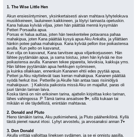
1. The Wise Little Hen
Akun ensiesiintyminen, yksinkertaisesti aivan mahtava lyhytelokuva 
musiikkeineen, lauluineen kaikkineen, ja löytyi tarinasta opetuskin. 
Kana haluaa kylvää viljaa, joten hän päättää mennä kysymään 
Petteri Porsaalta apua.
Porsas ei halua auttaa, joten hän teeskentelee potavansa pahaa 
mahakipua, joten Kana päättää kysyä apua Aku Ankalta, ja yllättäen 
hänkin potee pahaa mahakipua. Kana kylvää pellon itse poikastensa 
avulla. Kun pelto on kasvanut,
Kun vilja on kasvanut, Kana tarvitsee apua viljankorjuuseen. Hän 
lähtee pyytämään apua, ja sama toistuu, joten hän kylvää ne itse 
poikastensa avulla. Kananen tekee pipareita, leivoksia, kakkuja yms. 
Hän lähtee pyytämään apua herkkujen syömiseen,
ja kuinka ollakkaan, ennenkuin Kananen ehtii edes pyytää apua, 
Petteri ja Aku näyttelevät taas kerran mahakipua. Kananen päättää 
syödä herkut itse. Petterille ja Akulle hän antaa taas risiiniöljyä 
mahakipuun. :) Kaikista paikoista missä Aku on majaillut, paras oli 
juuri tämän tarinan laiva.
Koska tämä on niin erikoinen tarina, ajattelin kirjoittaa koko tarinan, 
lähes vahingossa :P Tämä tarina ansaitsee 
9+
, sillä kukaan tai 
mikään ei ole täydellistä, enintään mahtavaa.
2. Donald and Pluto
Hieno tämäkin tarina, Aku putkimiehenä, ja Pluto päähenkilönä. Kyllä 
tästä pienet naurut irtosi. Lyhyt arvostelu, ja arvosanaksi annan 
7+
3. Don Donald
Akulla yrittää valloittaa Iineksen sydämen, ja se ei onnistu aasilla, 