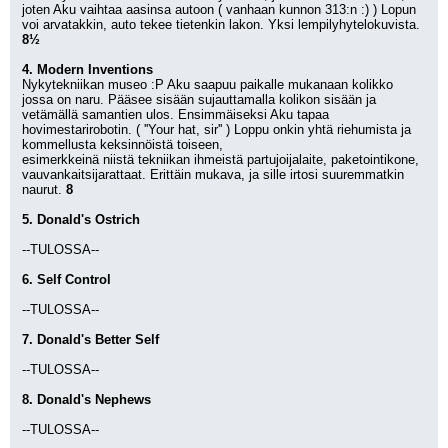
joten Aku vaihtaa aasinsa autoon ( vanhaan kunnon 313:n :) ) Lopun 
voi arvatakkin, auto tekee tietenkin lakon. Yksi lempilyhytelokuvista. 
8½
4. Modern Inventions
Nykytekniikan museo :P Aku saapuu paikalle mukanaan kolikko 
jossa on naru. Pääsee sisään sujauttamalla kolikon sisään ja 
vetämällä samantien ulos. Ensimmäiseksi Aku tapaa 
hovimestarirobotin. ( ''Your hat, sir'' ) Loppu onkin yhtä riehumista ja 
kommellusta keksinnöistä toiseen, 
esimerkkeinä niistä tekniikan ihmeistä partujoijalaite, paketointikone, 
vauvankaitsijarattaat. Erittäin mukava, ja sille irtosi suuremmatkin 
naurut. 
8
5. Donald's Ostrich
--TULOSSA--
6. Self Control
--TULOSSA--
7. Donald's Better Self
--TULOSSA--
8. Donald's Nephews
--TULOSSA--