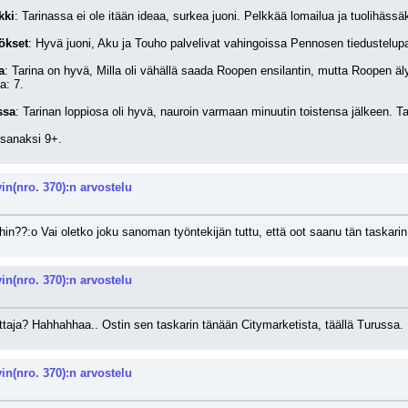
kki
: Tarinassa ei ole itään ideaa, surkea juoni. Pelkkää lomailua ja tuolihässä
ökset
: Hyvä juoni, Aku ja Touho palvelivat vahingoissa Pennosen tiedustelup
a
: Tarina on hyvä, Milla oli vähällä saada Roopen ensilantin, mutta Roopen äl
a: 7.
ssa
: Tarinan loppiosa oli hyvä, nauroin varmaan minuutin toistensa jälkeen. Ta
osanaksi 9+.
n(nro. 370):n arvostelu
in??:o Vai oletko joku sanoman työntekijän tuttu, että oot saanu tän taskari
n(nro. 370):n arvostelu
taja? Hahhahhaa.. Ostin sen taskarin tänään Citymarketista, täällä Turussa. 
n(nro. 370):n arvostelu