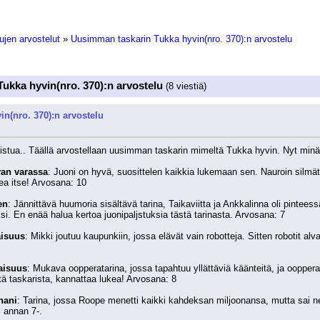
ujen arvostelut
»
Uusimman taskarin Tukka hyvin(nro. 370):n arvostelu
ukka hyvin(nro. 370):n arvostelu
(8 viestiä)
n(nro. 370):n arvostelu
ekaistua.. Täällä arvostellaan uusimman taskarin mimeltä Tukka hyvin. Nyt minä
van varassa
: Juoni on hyvä, suosittelen kaikkia lukemaan sen. Nauroin silmät 
kea itse! Arvosana: 10
en
: Jännittävä huumoria sisältävä tarina, Taikaviitta ja Ankkalinna oli pintees
. En enää halua kertoa juonipaljstuksia tästä tarinasta. Arvosana: 7
aisuus
: Mikki joutuu kaupunkiin, jossa elävät vain robotteja. Sitten robotit al
aisuus
: Mukava oopperatarina, jossa tapahtuu yllättäviä käänteitä, ja oopperala
tä taskarista, kannattaa lukea! Arvosana: 8
nani
: Tarina, jossa Roope menetti kaikki kahdeksan miljoonansa, mutta sai n
i annan 7-.