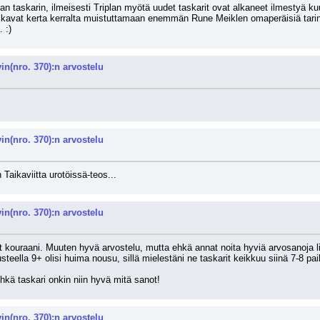
n taskarin, ilmeisesti Triplan myötä uudet taskarit ovat alkaneet ilmestyä 
avat kerta kerralta muistuttamaan enemmän Rune Meiklen omaperäisiä tarinoita, 
 :)
n(nro. 370):n arvostelu
n(nro. 370):n arvostelu
 Taikaviitta urotöissä-teos...
n(nro. 370):n arvostelu
t kouraani. Muuten hyvä arvostelu, mutta ehkä annat noita hyviä arvosanoja lii
eella 9+ olisi huima nousu, sillä mielestäni ne taskarit keikkuu siinä 7-8 paik
Ehkä taskari onkin niin hyvä mitä sanot!
n(nro. 370):n arvostelu