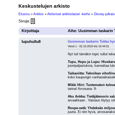
Keskustelujen arkisto
Etusivu
»
Ankkis
»
Aktiiviset ankkislaiset -kerho
»
Disney-julkais
Sivuja:
1
Kirjoittaja
Aihe: Uusimman taskarin T
lupuhullu8
Uusimman taskarin Tukka hyvi
Viesti 1 - 02.10.2010 klo 16:44:01
Nyt tuli tämäkin topic tullut t
Tupu, Hupu ja Lupu: Hiuskar
juonipaljastuksia, kannattaa lu
Taikaviitta: Tekniikan vihollin
koko kaupungin vanhanaikaiseksi
Mikki Hiiri: Tuntematon tulev
tarina! Arvosana: 8-
Aku Ankka: Tietäjätenorin sal
arvaakkaan.. Vastaus löytyy sii
Roope-setä: Yhdeksäs miljoo
juuria. Ei niin hyvä, arvosanaks