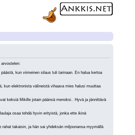
 arvostelen:
päästä, kun viimeinen silaus tuli tarinaan. En halua kertoa 
sä, kun elektronista välineistä vihaava mies halusi muuttaa 
vavat keksiä Mikille jotain päänsä menoksi.. Hyvä ja jännittävä 
ulaja osaa tehdä hyvin erityistä, jonka ette ikinä 
e rahat takaisin, ja hän sai yhdeksän miljoonansa myymällä 