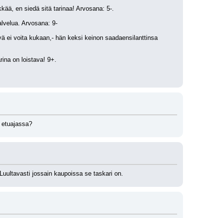
kkää, en siedä sitä tarinaa! Arvosana: 5-.
alvelua. Arvosana: 9-
yä ei voita kukaan,- hän keksi keinon saadaensilanttinsa 
rina on loistava! 9+.
n etuajassa?
Luultavasti jossain kaupoissa se taskari on.