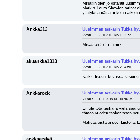
Minäkin olen jo ostanut uusimma
Mark & Laura Shawien tarinat alk
yllätyksiä näinä ankeina aikoina.
Ankka313
Uusimman taskarin Tukka hyvi
Viesti 5 - 02.10.2010 klo 19:31:21
Mikäs on 371:n nimi?
akuankka1313
Uusimman taskarin Tukka hyvi
Viesti 6 - 02.10.2010 klo 20:43:07
Kaikki likoon, kuvassa kliseinen
Ankkarock
Uusimman taskarin Tukka hyvi
Viesti 7 - 01.11.2010 klo 15:46:06
En ole tota taskaria vielä saanu
tämän vuoden taskaritason perust
Makuasioista ei sovi kiistellä. 
ankkaetsivä
Uusimman taskarin Tukka hyvi