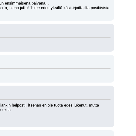
kuun ensimmäisenä päivänä...
hieno juttu! Tulee edes yksiltä käsikirjoittajilta positiivisia 
ankin helposti. Itsehän en ole tuota edes lukenut, mutta 
keilla. 