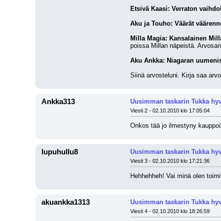
Etsivä Kaasi: Verraton vaihdo
Aku ja Touho: Väärät väärenn
Milla Magia: Kansalainen Mill
poissa Millan näpeistä. Arvosan
Aku Ankka: Niagaran uumeni
Siinä arvosteluni. Kirja saa arv
Ankka313
Uusimman taskarin Tukka hyvi
Viesti 2 - 02.10.2010 klo 17:05:04
Onkos tää jo ilmestyny kauppoih
lupuhullu8
Uusimman taskarin Tukka hyvi
Viesti 3 - 02.10.2010 klo 17:21:36
Hehhehheh! Vai minä olen toimit
akuankka1313
Uusimman taskarin Tukka hyvi
Viesti 4 - 02.10.2010 klo 18:26:59