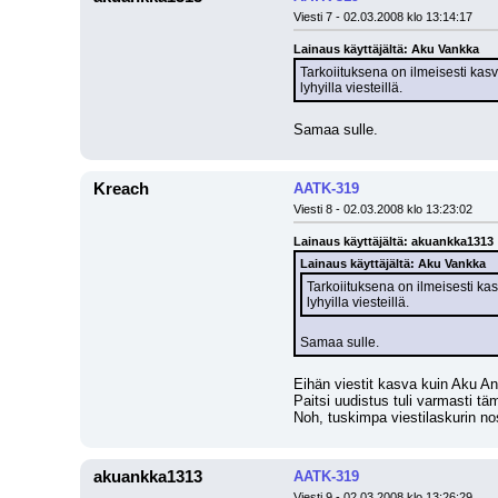
Viesti 7 - 02.03.2008 klo 13:14:17
Lainaus käyttäjältä: Aku Vankka
Tarkoiituksena on ilmeisesti kasv
lyhyilla viesteillä.
Samaa sulle.
Kreach
AATK-319
Viesti 8 - 02.03.2008 klo 13:23:02
Lainaus käyttäjältä: akuankka1313
Lainaus käyttäjältä: Aku Vankka
Tarkoiituksena on ilmeisesti kas
lyhyilla viesteillä.
Samaa sulle.
Eihän viestit kasva kuin Aku An
Paitsi uudistus tuli varmasti täm
Noh, tuskimpa viestilaskurin n
akuankka1313
AATK-319
Viesti 9 - 02.03.2008 klo 13:26:29