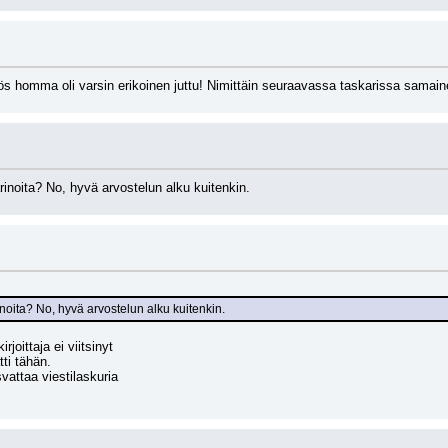
s homma oli varsin erikoinen juttu! Nimittäin seuraavassa taskarissa samaine
arinoita? No, hyvä arvostelun alku kuitenkin.
inoita? No, hyvä arvostelun alku kuitenkin.
rjoittaja ei viitsinyt
ti tähän.
vattaa viestilaskuria