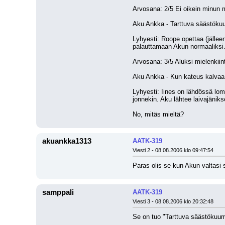
Arvosana: 2/5 Ei oikein minun 
Aku Ankka - Tarttuva säästök
Lyhyesti: Roope opettaa (jällee
palauttamaan Akun normaaliksi.
Arvosana: 3/5 Aluksi mielenkiin
Aku Ankka - Kun kateus kalvaa
Lyhyesti: Iines on lähdössä lo
jonnekin. Aku lähtee laivajänik
No, mitäs mieltä?
akuankka1313
AATK-319
Viesti 2 - 08.08.2006 klo 09:47:54
Paras olis se kun Akun valtasi 
samppali
AATK-319
Viesti 3 - 08.08.2006 klo 20:32:48
Se on tuo "Tarttuva säästökuum