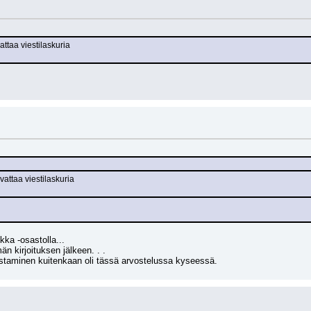
attaa viestilaskuria
vattaa viestilaskuria
kka -osastolla...
än kirjoituksen jälkeen. . . 
ostaminen kuitenkaan oli tässä arvostelussa kyseessä.