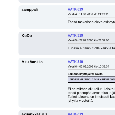
samppali
AATK-319
Viesti 4 - 11.08.2006 klo 21:13:11
Tässä taskarissa oleva esinäytö
KoDo
AATK-319
Viesti 5 - 27.09.2006 klo 21:39:00
Tuossa ei tainnut olla kaikkia t
Aku Vankka
AATK-319
Viesti 6 - 02.03.2008 klo 10:38:34
Lainaus käyttäjältä: KoDo
Tuossa ei tainnut olla kaikkia tar
Ei se mikään alku ollut. Laiska ki
tehdä pidempää arvostelua ja jät
Tarkoiituksena on ilmeisesti kas
lyhyilla viesteillä.
akuankka1313
AATK-319