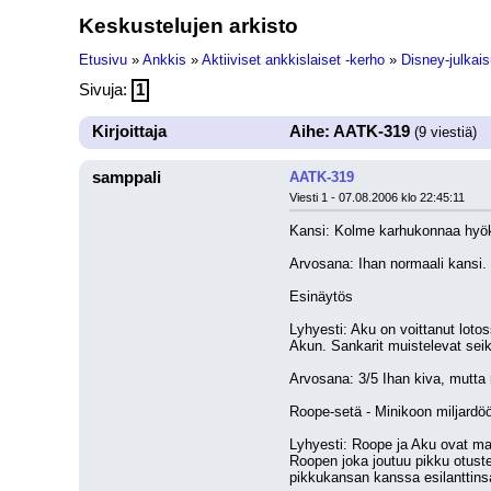
Keskustelujen arkisto
Etusivu
»
Ankkis
»
Aktiiviset ankkislaiset -kerho
»
Disney-julkais
Sivuja:
1
Kirjoittaja
Aihe: AATK-319
(9 viestiä)
samppali
AATK-319
Viesti 1 - 07.08.2006 klo 22:45:11
Kansi: Kolme karhukonnaa hyö
Arvosana: Ihan normaali kansi.
Esinäytös
Lyhyesti: Aku on voittanut loto
Akun. Sankarit muistelevat seikk
Arvosana: 3/5 Ihan kiva, mutta m
Roope-setä - Minikoon miljardöö
Lyhyesti: Roope ja Aku ovat matk
Roopen joka joutuu pikku otust
pikkukansan kanssa esilanttinsa 