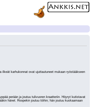
 ja ilkeät karhukonnat ovat ujuttautuneet mukaan ryöstääkseen 
pää perään ja joutuu tulivuoren kraatteriin. Höyryt kutistavat 
ääkin hänet. Roopekin joutuu töihin; hän joutuu kuskaamaan 