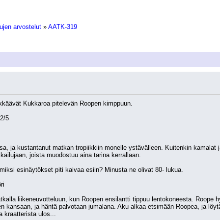
ujen arvostelut
»
AATK-319
kkäävät Kukkaroa pitelevän Roopen kimppuun.
 2/5
ssa, ja kustantanut matkan tropiikkiin monelle ystävälleen. Kuitenkin kamalat
ailujaan, joista muodostuu aina tarina kerrallaan.
iksi esinäytökset piti kaivaa esiin? Minusta ne olivat 80- lukua.
ri
alla liikeneuvotteluun, kun Roopen ensilantti tippuu lentokoneesta. Roope hyp
en kansaan, ja häntä palvotaan jumalana. Aku alkaa etsimään Roopea, ja löyt
kraatterista ulos...