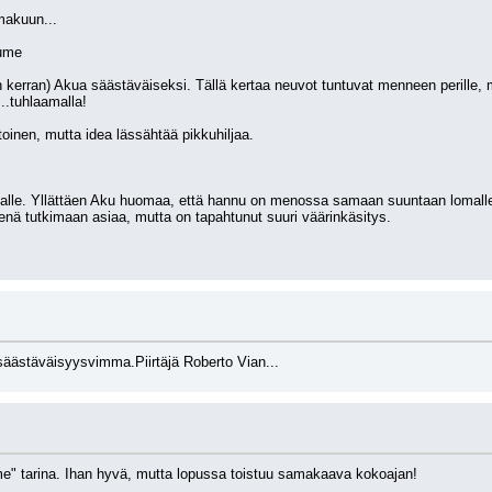
makuun... 
uume
n kerran) Akua säästäväiseksi. Tällä kertaa neuvot tuntuvat menneen perille,
..tuhlaamalla!
toinen, mutta idea lässähtää pikkuhiljaa.
malle. Yllättäen Aku huomaa, että hannu on menossa samaan suuntaan lomalle.
senä tutkimaan asiaa, mutta on tapahtunut suuri väärinkäsitys.
säästäväisyysvimma.Piirtäjä Roberto Vian...
e" tarina. Ihan hyvä, mutta lopussa toistuu samakaava kokoajan!