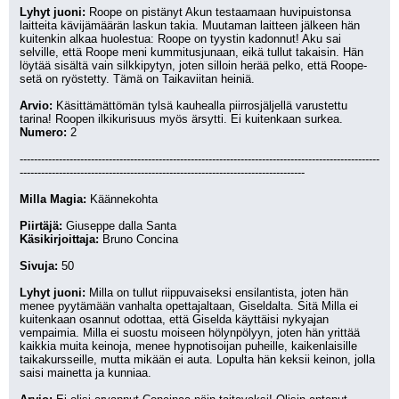
Lyhyt juoni:
 Roope on pistänyt Akun testaamaan huvipuistonsa 
laitteita kävijämäärän laskun takia. Muutaman laitteen jälkeen hän 
kuitenkin alkaa huolestua: Roope on tyystin kadonnut! Aku sai 
selville, että Roope meni kummitusjunaan, eikä tullut takaisin. Hän 
löytää sisältä vain silkkipytyn, joten silloin herää pelko, että Roope-
setä on ryöstetty. Tämä on Taikaviitan heiniä.
Arvio:
 Käsittämättömän tylsä kauhealla piirrosjäljellä varustettu 
tarina! Roopen ilkikurisuus myös ärsytti. Ei kuitenkaan surkea.
Numero:
 2
-----------------------------------------------------------------------------------------------------
--------------------------------------------------------------------------------
Milla Magia:
 Käännekohta
Piirtäjä:
 Giuseppe dalla Santa
Käsikirjoittaja:
 Bruno Concina
Sivuja:
 50
Lyhyt juoni:
 Milla on tullut riippuvaiseksi ensilantista, joten hän 
menee pyytämään vanhalta opettajaltaan, Giseldalta. Sitä Milla ei 
kuitenkaan osannut odottaa, että Giselda käyttäisi nykyajan 
vempaimia. Milla ei suostu moiseen hölynpölyyn, joten hän yrittää 
kaikkia muita keinoja, menee hypnotisoijan puheille, kaikenlaisille 
taikakursseille, mutta mikään ei auta. Lopulta hän keksii keinon, jolla 
saisi mainetta ja kunniaa.