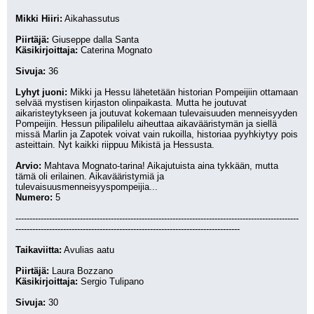
Mikki Hiiri:
 Aikahassutus
Piirtäjä:
 Giuseppe dalla Santa
Käsikirjoittaja:
 Caterina Mognato
Sivuja:
 36
Lyhyt juoni:
 Mikki ja Hessu lähetetään historian Pompeijiin ottamaan 
selvää mystisen kirjaston olinpaikasta. Mutta he joutuvat 
aikaristeytykseen ja joutuvat kokemaan tulevaisuuden menneisyyden 
Pompeijin. Hessun pilipalilelu aiheuttaa aikavääristymän ja siellä 
missä Marlin ja Zapotek voivat vain rukoilla, historiaa pyyhkiytyy pois 
asteittain. Nyt kaikki riippuu Mikistä ja Hessusta.
Arvio:
 Mahtava Mognato-tarina! Aikajutuista aina tykkään, mutta 
tämä oli erilainen. Aikavääristymiä ja 
tulevaisuusmenneisyyspompeijia...
Numero:
 5
-----------------------------------------------------------------------------------------------------
--------------------------------------------------------------------------------
Taikaviitta:
 Avulias aatu
Piirtäjä:
 Laura Bozzano
Käsikirjoittaja:
 Sergio Tulipano
Sivuja:
 30