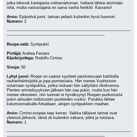
jotka tekevät kantajasta voittamattoman. Indiana lähtee etsimään 
niitä, mutta vastustajana on sama vanha henkilö: Kaivanto!
Arvio:
 Epäselvä juoni, tarinan pelasti kuitenkin hyvä huumori.
Numero:
 2
-----------------------------------------------------------------------------------------------------
--------------------------------------------------------------------------------
Roope-setä:
 Syntipukki
Piirtäjä:
 Andrea Ferraris
Käsikirjoittaja:
 Rodolfo Cimino
Sivuja:
 50
Lyhyt juoni:
 Roope on saanut syytteet paiskoessaan kattiloilla 
rauhanhäiritsijöitä ja jopa pormestaria. Hän menee Vuohistoon 
ostamaan syntipukkia, jonka niskaan hän säilyttäisi rikoksensa. 
Pienten erimielisyyksien jälkeen hän saa pukin, mutta kun hän 
menee oikeuteen, niin tuomari ei hyväksynyt Roopen puolustusta 
pukin aitouden todistusten puutteiden vuoksi. Porukka lähtee 
katumusmatkalle Arkadiaan, aitojen syntipukkien maahan.
Arvio:
 Cimino-soopaa taas kerran. Vaikka tällaiset tarinat ovat 
yleensä järkeviä, tämä oli kuitenkin sekava, pitkä ja toistava.
Numero:
 1
-----------------------------------------------------------------------------------------------------
--------------------------------------------------------------------------------