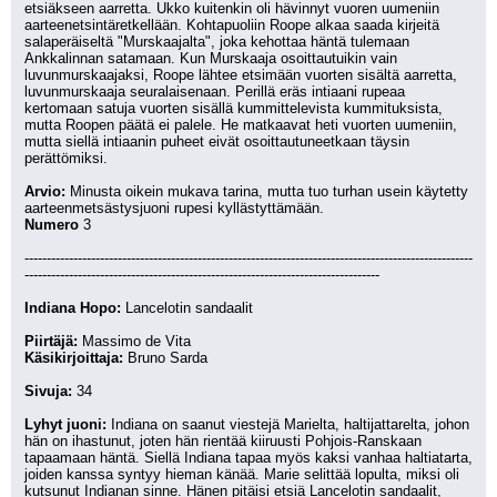
etsiäkseen aarretta. Ukko kuitenkin oli hävinnyt vuoren uumeniin 
aarteenetsintäretkellään. Kohtapuoliin Roope alkaa saada kirjeitä 
salaperäiseltä "Murskaajalta", joka kehottaa häntä tulemaan 
Ankkalinnan satamaan. Kun Murskaaja osoittautuikin vain 
luvunmurskaajaksi, Roope lähtee etsimään vuorten sisältä aarretta, 
luvunmurskaaja seuralaisenaan. Perillä eräs intiaani rupeaa 
kertomaan satuja vuorten sisällä kummittelevista kummituksista, 
mutta Roopen päätä ei palele. He matkaavat heti vuorten uumeniin, 
mutta siellä intiaanin puheet eivät osoittautuneetkaan täysin 
perättömiksi.
Arvio:
 Minusta oikein mukava tarina, mutta tuo turhan usein käytetty 
aarteenmetsästysjuoni rupesi kyllästyttämään.
Numero
 3
-----------------------------------------------------------------------------------------------------
--------------------------------------------------------------------------------
Indiana Hopo:
 Lancelotin sandaalit
Piirtäjä:
 Massimo de Vita
Käsikirjoittaja:
 Bruno Sarda
Sivuja:
 34
Lyhyt juoni:
 Indiana on saanut viestejä Marielta, haltijattarelta, johon 
hän on ihastunut, joten hän rientää kiiruusti Pohjois-Ranskaan 
tapaamaan häntä. Siellä Indiana tapaa myös kaksi vanhaa haltiatarta, 
joiden kanssa syntyy hieman känää. Marie selittää lopulta, miksi oli 
kutsunut Indianan sinne. Hänen pitäisi etsiä Lancelotin sandaalit, 