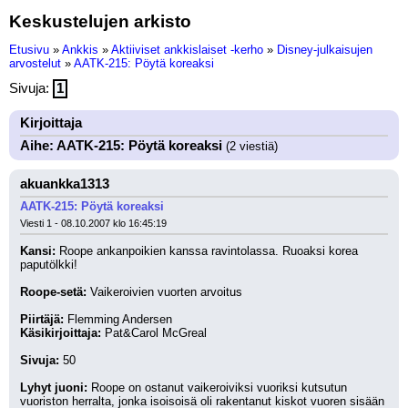
Keskustelujen arkisto
Etusivu
»
Ankkis
»
Aktiiviset ankkislaiset -kerho
»
Disney-julkaisujen
arvostelut
»
AATK-215: Pöytä koreaksi
Sivuja:
1
Kirjoittaja
Aihe: AATK-215: Pöytä koreaksi
(2 viestiä)
akuankka1313
AATK-215: Pöytä koreaksi
Viesti 1 - 08.10.2007 klo 16:45:19
Kansi:
 Roope ankanpoikien kanssa ravintolassa. Ruoaksi korea 
paputölkki!
Roope-setä:
 Vaikeroivien vuorten arvoitus
Piirtäjä:
 Flemming Andersen
Käsikirjoittaja:
 Pat&Carol McGreal
Sivuja:
 50
Lyhyt juoni:
 Roope on ostanut vaikeroiviksi vuoriksi kutsutun 
vuoriston herralta, jonka isoisoisä oli rakentanut kiskot vuoren sisään 