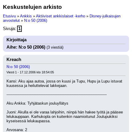
Keskustelujen arkisto
Etusivu
»
Ankkis
»
Aktiiviset ankkislaiset -kerho
»
Disney-julkaisujen
arvostelut
»
N:o 50 (2006)
Sivuja:
1
Kirjoittaja
Aihe: N:o 50 (2006)
(3 viestiä)
Kreach
N:o 50 (2006)
Viesti 1 - 17.12.2006 klo 18:54:05
Kansi: Aku ajaa autoa, jossa on kuusi ja Tupu, Hupu ja Lupu istuvat 
kuusessa ja heiluttelevat lakkejaan.
-------------------------------------------------------------------------------------
Aku Ankka: Tyhjätaskun jouluyllätys
Juoni: Akulla ei ole varaa lahjoihin, niinpä hän hakee työtä ja pääsee 
lelukauppaan. Karhukopla on kuitenkin naamioitunut Joulupukiksi 
kyseisessä lelukaupassa.
Arvosana: 2