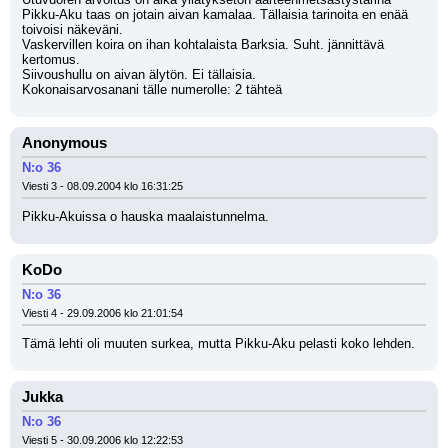
Pikku-Aku taas on jotain aivan kamalaa. Tällaisia tarinoita en enää 
toivoisi näkeväni.
Vaskervillen koira on ihan kohtalaista Barksia. Suht. jännittävä 
kertomus.
Siivoushullu on aivan älytön. Ei tällaisia. 
Kokonaisarvosanani tälle numerolle: 2 tähteä
Anonymous
N:o 36
Viesti 3 - 08.09.2004 klo 16:31:25
Pikku-Akuissa o hauska maalaistunnelma.
KoDo
N:o 36
Viesti 4 - 29.09.2006 klo 21:01:54
Tämä lehti oli muuten surkea, mutta Pikku-Aku pelasti koko lehden.
Jukka
N:o 36
Viesti 5 - 30.09.2006 klo 12:22:53