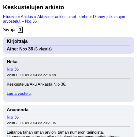
Keskustelujen arkisto
Etusivu
»
Ankkis
»
Aktiiviset ankkislaiset -kerho
»
Disney-julkaisujen
arvostelut
»
N:o 36
Sivuja:
1
Kirjoittaja
Aihe: N:o 36
(6 viestiä)
Heka
N:o 36
Viesti 1 - 06.09.2004 klo 22:07:59
Keskustelua Aku Ankasta N:o 36.
Lue arvostelu
.
Anaconda
N:o 36
Viesti 2 - 06.09.2004 klo 23:25:15
Laitanpa tähän oman arvioni tämän numeron tarinoista.
Utuvuoren arvoitus on aika yllätyksetön aarteenmetsästystarina