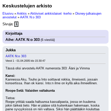
Keskustelujen arkisto
Etusivu
»
Ankkis
»
Aktiiviset ankkislaiset -kerho
»
Disney-julkaisujen
arvostelut
»
AATK N:o 303
Sivuja:
1
Kirjoittaja
Aihe: AATK N:o 303
(6 viestiä)
Jukka
AATK N:o 303
Viesti 1 - 01.04.2005 klo 15:30:47
Tässä olisi arvostelu AATK numerosta 303: Ääni ja Vimma
Kansi: 
Kannessa Aku, Touho ja Into soittavat rokkia, ilmeisesti, jossain
konsertissa. Ihan ok kansi. Into:n ilme on kyllä aika ihmeellinen. 
Roope-Setä: Valaiden valtakunta
Tietoa:
Roope yrittää saada haltuunsa kassalipasta, jossa on kuulema 
jokin tärkeä tieto. Hän ei pääse sitä kuitenkaan hakemaan, koska 
paine syvyyksissä on niin valtava. Siksi hän päättääkin kouluttaa