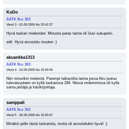
KoDo
AATK N:o 303
Viesti 3 - 01.09.2006 klo 20:42:37
Hyvä taskari mielestäni. Minusta paras tarina oli Uusi sukupolvi.
edit. Hyvä arvostelu muuten :)
akuankka1313
AATK N:o 303
Viesti 4 - 02.09.2006 klo 15:00:49
Niin minunkin mielestä. Parempi taikaviitta tarina jossa Aku joutuu 
tulevaisuuteen on kyllä taskarissa 294. Niissä molemmissa oli kyllä 
sama piirtäjä ja käsikirjoittaja.
samppali
AATK N:o 303
Viesti 5 - 06.09.2006 klo 16:00:07
Minäkin pidin tästä taskarista, mutta oli arvostelukin hyvä! ;)