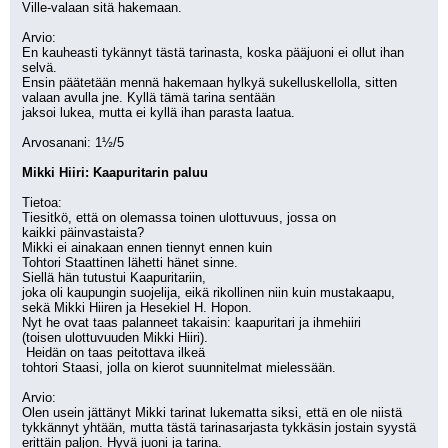
Ville-valaan sitä hakemaan. 
Arvio:
En kauheasti tykännyt tästä tarinasta, koska pääjuoni ei ollut ihan 
selvä.
Ensin päätetään mennä hakemaan hylkyä sukelluskellolla, sitten 
valaan avulla jne. Kyllä tämä tarina sentään 
jaksoi lukea, mutta ei kyllä ihan parasta laatua. 
Arvosanani: 1½/5
Mikki Hiiri: Kaapuritarin paluu
Tietoa:
Tiesitkö, että on olemassa toinen ulottuvuus, jossa on 
kaikki päinvastaista? 
Mikki ei ainakaan ennen tiennyt ennen kuin 
Tohtori Staattinen lähetti hänet sinne. 
Siellä hän tutustui Kaapuritariin, 
joka oli kaupungin suojelija, eikä rikollinen niin kuin mustakaapu,
sekä Mikki Hiiren ja Hesekiel H. Hopon. 
Nyt he ovat taas palanneet takaisin: kaapuritari ja ihmehiiri
(toisen ulottuvuuden Mikki Hiiri).
 Heidän on taas peitottava ilkeä 
tohtori Staasi, jolla on kierot suunnitelmat mielessään. 
Arvio:
Olen usein jättänyt Mikki tarinat lukematta siksi, että en ole niistä 
tykkännyt yhtään, mutta tästä tarinasarjasta tykkäsin jostain syystä 
erittäin paljon. Hyvä juoni ja tarina. 