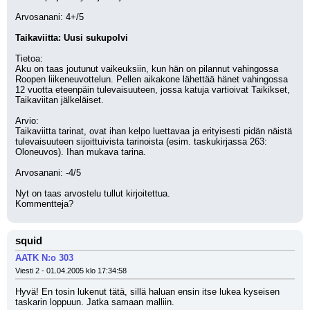
Arvosanani: 4+/5
Taikaviitta: Uusi sukupolvi
Tietoa: 
Aku on taas joutunut vaikeuksiin, kun hän on pilannut vahingossa
Roopen liikeneuvottelun. Pellen aikakone lähettää hänet vahingossa
12 vuotta eteenpäin tulevaisuuteen, jossa katuja vartioivat Taikikset, 
Taikaviitan jälkeläiset.
Arvio:
Taikaviitta tarinat, ovat ihan kelpo luettavaa ja erityisesti pidän näistä
tulevaisuuteen sijoittuivista tarinoista (esim. taskukirjassa 263: 
Oloneuvos). Ihan mukava tarina.
Arvosanani: -4/5 
Nyt on taas arvostelu tullut kirjoitettua. 
Kommentteja?
squid
AATK N:o 303
Viesti 2 - 01.04.2005 klo 17:34:58
Hyvä! En tosin lukenut tätä, sillä haluan ensin itse lukea kyseisen 
taskarin loppuun. Jatka samaan malliin.