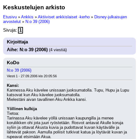
Keskustelujen arkisto
Etusivu
»
Ankkis
»
Aktiiviset ankkislaiset -kerho
»
Disney-julkaisujen
arvostelut
»
N:o 39 (2006)
Sivuja:
1
Kirjoittaja
Aihe: N:o 39 (2006)
(4 viestiä)
KoDo
N:o 39 (2006)
Viesti 1 - 27.09.2006 klo 20:05:56
Kansi:
Kannessa Aku kävelee unissaan juoksumatolla. Tupu, Hupu ja Lupu 
katsovat kun Aku kävelee juoksumatolla.
Mielestäni aivan tavallinen Aku Ankka kansi.
Yöllinen kulkija
Tietoa:
Tarinassa Aku kävelee yöllä unissaan kaupungilla ja menee 
koruliikken ohi jota juuri ryöstetään. Rosvot antavat Akulle koruja 
syliin ja ottavat Akusta kuvia ja pudottavat kuvan käytävälle ja 
lähtevät pakoon. Aamulla poliisit tutkivat katua ja löytävät kuvan ja 
rupeavat etsimään Akua.