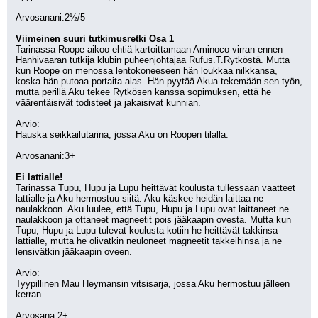
Arvosanani:2½/5
Viimeinen suuri tutkimusretki Osa 1
Tarinassa Roope aikoo ehtiä kartoittamaan Aminoco-virran ennen 
Hanhivaaran tutkija klubin puheenjohtajaa Rufus.T.Rytköstä. Mutta 
kun Roope on menossa lentokoneeseen hän loukkaa nilkkansa, 
koska hän putoaa portaita alas. Hän pyytää Akua tekemään sen työn, 
mutta perillä Aku tekee Rytkösen kanssa sopimuksen, että he 
väärentäisivät todisteet ja jakaisivat kunnian.
Arvio:
Hauska seikkailutarina, jossa Aku on Roopen tilalla.
Arvosanani:3+
Ei lattialle!
Tarinassa Tupu, Hupu ja Lupu heittävät koulusta tullessaan vaatteet 
lattialle ja Aku hermostuu siitä. Aku käskee heidän laittaa ne 
naulakkoon. Aku luulee, että Tupu, Hupu ja Lupu ovat laittaneet ne 
naulakkoon ja ottaneet magneetit pois jääkaapin ovesta. Mutta kun 
Tupu, Hupu ja Lupu tulevat koulusta kotiin he heittävät takkinsa 
lattialle, mutta he olivatkin neuloneet magneetit takkeihinsa ja ne 
lensivätkin jääkaapin oveen.
Arvio:
Tyypillinen Mau Heymansin vitsisarja, jossa Aku hermostuu jälleen 
kerran.
Arvosana:2+