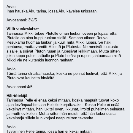
Arvio:
Ihan hauska Aku tarina, jossa Aku kävelee unissaan.
Arvosanani: 3½/5
Villit vuokralaiset
Tarinassa Mikki tekee Plutolle oman luukun oveen ja lupaa, että 
Plutolla on aina kuppi ruokaa siellä. Samaan aikaan Rouva 
Pesukarhu huomaa luukun ja kuuli mitä Mikki lupasi. Se haki 
pentunsa, mutta varoitti Mikistä ja Plutosta. Ne menivät luukusta 
sisälle ja söivät Pluton ruuan ja rupesivat leikkimään. Mutta sitten 
jokin kippo putosi lattialle ja Pluto heräsi ja rupesi jahtaamaan niitä. 
Mikki vie ne kuitenkin luonnon rauhaan.
Arvio:
Tämä tarina oli aika hauska, koska ne pennut luulivat, että Mikki ja 
Pluto ovat kauheita hirviöitä.
Arvosanani:4/5
Häiriötekijä
Tarinassa Pelle ei enää keksi mitään, koska naapurit tuovat koko 
ajan leivänpaahtimiaan Pellelle korjattavaksi. Koska Pelle ei enää 
keksinyt mitään, hän lukitsi oven, ikkunat, irroitti puhelimen seinästä 
ja irroitti ovikellon. Mutta sitten hän muisti, että hän keksi uusia 
keksintöjä silloin kun korjasi naapureitten tavaroita.
Arvio:
Tyypillinen Pelle tarina, jossa hän ei keksi mitään.