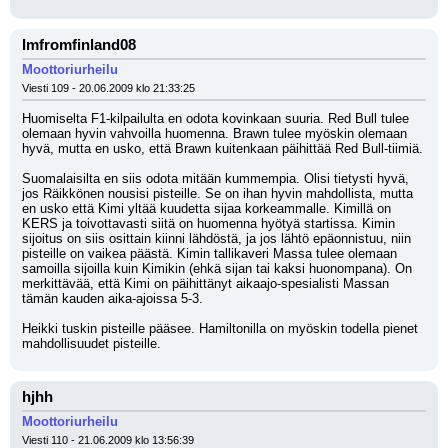
Imfromfinland08
Moottoriurheilu
Viesti 109 - 20.06.2009 klo 21:33:25
Huomiselta F1-kilpailulta en odota kovinkaan suuria. Red Bull tulee 
olemaan hyvin vahvoilla huomenna. Brawn tulee myöskin olemaan 
hyvä, mutta en usko, että Brawn kuitenkaan päihittää Red Bull-tiimiä. 
Suomalaisilta en siis odota mitään kummempia. Olisi tietysti hyvä, 
jos Räikkönen nousisi pisteille. Se on ihan hyvin mahdollista, mutta 
en usko että Kimi yltää kuudetta sijaa korkeammalle. Kimillä on 
KERS ja toivottavasti siitä on huomenna hyötyä startissa. Kimin 
sijoitus on siis osittain kiinni lähdöstä, ja jos lähtö epäonnistuu, niin 
pisteille on vaikea päästä. Kimin tallikaveri Massa tulee olemaan 
samoilla sijoilla kuin Kimikin (ehkä sijan tai kaksi huonompana). On 
merkittävää, että Kimi on päihittänyt aikaajo-spesialisti Massan 
tämän kauden aika-ajoissa 5-3.
Heikki tuskin pisteille pääsee. Hamiltonilla on myöskin todella pienet 
mahdollisuudet pisteille.
hjhh
Moottoriurheilu
Viesti 110 - 21.06.2009 klo 13:56:39