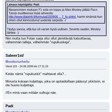
Lainaus käyttäjältä: Padi
Iltasanomien mukaan F1 sota on loppu ja Max Mosley jättää Fia:n. 
Tässä osoitteessa lisää aiheesta: 
http://www.iltalehti.fi/formulat/200906 ... 7_fo.shtml
, harmi sinänsä kun 
olisin ollut kiinnostunut uudesta sarjasta :-/
Täytyy sanoa, että tuo oli varsin hyvä uutinen. Sovinto saatiin, Mosley 
lähtee. :)
Niin mutta tuo Fotan sarja olisi ollut jännitävää katsottavaa, 
vähemmän talleja, vähemmän "rupukuskeja".
Salwer1st/
Moottoriurheilu
Viesti 115 - 24.06.2009 klo 17:11:15
Ketäs nämä "rupukuskit" mahtavat olla?...
Minusta kukaan kuljettaja, joka on ajotaidoillaan päässyt ykkösiin, ei 
ole huono kuljettaja.
//En minä vaan mitään sulkuja näe.
Padi