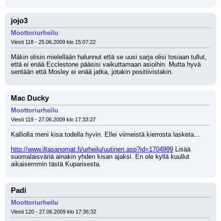
jojo3
Moottoriurheilu
Viesti 118 - 25.06.2009 klo 15:07:22
Mäkin olisin mielellään halunnut että se uusi sarja olisi tosiaan tullut, 
että ei enää Ecclestone pääsisi vaikuttamaan asioihin. Mutta hyvä 
sentään että Mosley ei enää jatka, jotakin positiivistakin.
Mac Ducky
Moottoriurheilu
Viesti 119 - 27.06.2009 klo 17:33:27
Kalliolla meni kisa todella hyvin. Ellei viimeistä kierrosta lasketa...
http://www.iltasanomat.fi/urheilu/uutinen.asp?id=1704999
 Lisää 
suomalaisväriä ainakin yhden kisan ajaksi. En ole kyllä kuullut 
aikaisemmin tästä Kuparisesta.
Padi
Moottoriurheilu
Viesti 120 - 27.06.2009 klo 17:36:32