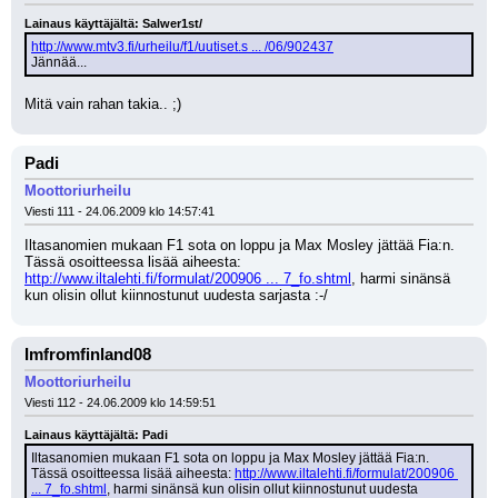
Lainaus käyttäjältä: Salwer1st/
http://www.mtv3.fi/urheilu/f1/uutiset.s ... /06/902437
Jännää...
Mitä vain rahan takia.. ;)
Padi
Moottoriurheilu
Viesti 111 - 24.06.2009 klo 14:57:41
Iltasanomien mukaan F1 sota on loppu ja Max Mosley jättää Fia:n. 
Tässä osoitteessa lisää aiheesta: 
http://www.iltalehti.fi/formulat/200906 ... 7_fo.shtml
, harmi sinänsä 
kun olisin ollut kiinnostunut uudesta sarjasta :-/
Imfromfinland08
Moottoriurheilu
Viesti 112 - 24.06.2009 klo 14:59:51
Lainaus käyttäjältä: Padi
Iltasanomien mukaan F1 sota on loppu ja Max Mosley jättää Fia:n. 
Tässä osoitteessa lisää aiheesta: 
http://www.iltalehti.fi/formulat/200906 
... 7_fo.shtml
, harmi sinänsä kun olisin ollut kiinnostunut uudesta 