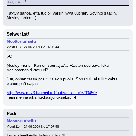
sarjasta :-/
Täytyy sanoa, että tuo oli varsin hyvä uutinen. Sovinto saatiin, 
Mosley lähtee. :)
Salwer1st/
Moottoriurheilu
Viesti 113 - 24.06.2009 klo 16:03:44
:-O 
Mosley meni... Ken on seuraaja?... F1:sten seuraava luku 
Äcclöstonen diktatuuri?
Juu, onhan tässä positiivisiakin puolia: Sopu tuli, ei tullut kahta 
pienempää sarjaa.
http://www.mtv3.fi/urheilu/f1/uutiset.s ... /06/904505
Taisi mennä aika hukkasijoitukseksi. :-P
Padi
Moottoriurheilu
Viesti 114 - 24.06.2009 klo 17:07:58
Lainaus käyttäjältä: Imfromfinland08