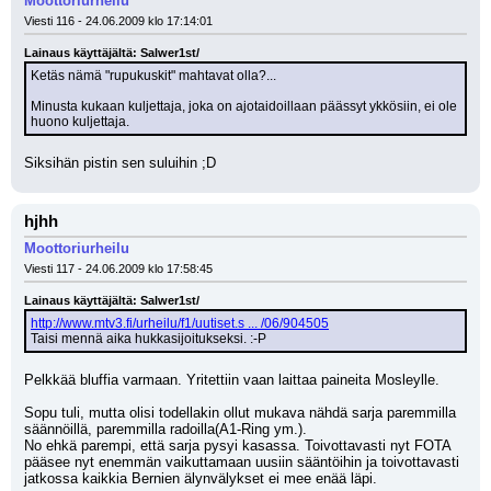
Moottoriurheilu
Viesti 116 - 24.06.2009 klo 17:14:01
Lainaus käyttäjältä: Salwer1st/
Ketäs nämä "rupukuskit" mahtavat olla?...
Minusta kukaan kuljettaja, joka on ajotaidoillaan päässyt ykkösiin, ei ole 
huono kuljettaja.
Siksihän pistin sen suluihin ;D
hjhh
Moottoriurheilu
Viesti 117 - 24.06.2009 klo 17:58:45
Lainaus käyttäjältä: Salwer1st/
http://www.mtv3.fi/urheilu/f1/uutiset.s ... /06/904505
Taisi mennä aika hukkasijoitukseksi. :-P
Pelkkää bluffia varmaan. Yritettiin vaan laittaa paineita Mosleylle. 
Sopu tuli, mutta olisi todellakin ollut mukava nähdä sarja paremmilla 
säännöillä, paremmilla radoilla(A1-Ring ym.).
No ehkä parempi, että sarja pysyi kasassa. Toivottavasti nyt FOTA 
pääsee nyt enemmän vaikuttamaan uusiin sääntöihin ja toivottavasti 
jatkossa kaikkia Bernien älynvälykset ei mee enää läpi.