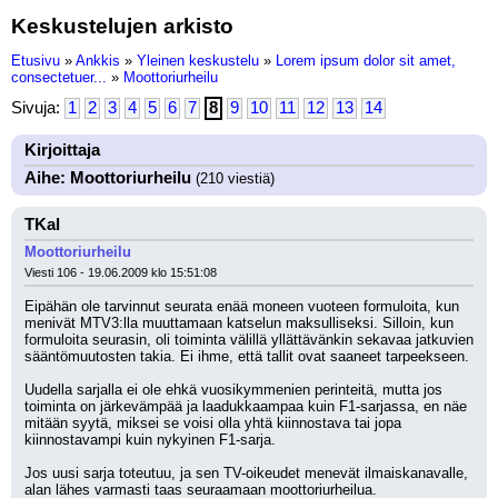
Keskustelujen arkisto
Etusivu
»
Ankkis
»
Yleinen keskustelu
»
Lorem ipsum dolor sit amet,
consectetuer...
»
Moottoriurheilu
Sivuja:
1
2
3
4
5
6
7
8
9
10
11
12
13
14
Kirjoittaja
Aihe: Moottoriurheilu
(210 viestiä)
TKal
Moottoriurheilu
Viesti 106 - 19.06.2009 klo 15:51:08
Eipähän ole tarvinnut seurata enää moneen vuoteen formuloita, kun 
menivät MTV3:lla muuttamaan katselun maksulliseksi. Silloin, kun 
formuloita seurasin, oli toiminta välillä yllättävänkin sekavaa jatkuvien 
sääntömuutosten takia. Ei ihme, että tallit ovat saaneet tarpeekseen. 
Uudella sarjalla ei ole ehkä vuosikymmenien perinteitä, mutta jos 
toiminta on järkevämpää ja laadukkaampaa kuin F1-sarjassa, en näe 
mitään syytä, miksei se voisi olla yhtä kiinnostava tai jopa 
kiinnostavampi kuin nykyinen F1-sarja. 
Jos uusi sarja toteutuu, ja sen TV-oikeudet menevät ilmaiskanavalle, 
alan lähes varmasti taas seuraamaan moottoriurheilua.