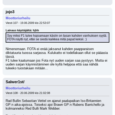
jojo3
Moottoriurheilu
Viesti 107 - 19.06.2009 klo 22:53:07
Lainaus käyttäjältä: hjhh
Syy miksi F1 tulee hajoamaan käsiin on tasan kahden vanhuksen syytä. 
FOTA näytti nyt, ettei se siedä kaikkea mitä papat keksii. :)
Nimenomaan. FOTA ei enää jaksanut kahden paapparaisen 
diktatuuria tuossa sarjassa. Kulukatto ei todellakaan ollut se pääasia 
tässä.
F1 tulee kaatumaan jos Fota nyt uuden sarjan saa pystyyn. Mutta ei 
uuden sarjan käynnistäminen ole kyllä helppoa että saa nähdä 
tuleeko tuostakaan mitään...
Salwer1st/
Moottoriurheilu
Viesti 108 - 20.06.2009 klo 21:02:08
Rad Bullin Sebastian Vettel on ajanut paalupaikan Iso-Britannien 
GP:n aika-ajoissa. Toiseksi ajoi Brawn GP:n Rubens Barrichello ja 
kolmanneksi Red Bulli Mark Webber.