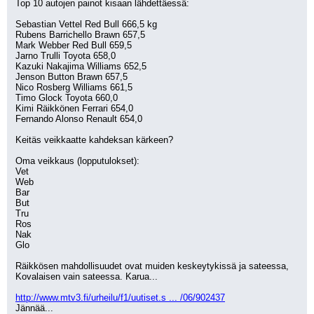
Top 10 autojen painot kisaan lähdettäessä:
Sebastian Vettel Red Bull 666,5 kg
Rubens Barrichello Brawn 657,5
Mark Webber Red Bull 659,5
Jarno Trulli Toyota 658,0
Kazuki Nakajima Williams 652,5
Jenson Button Brawn 657,5
Nico Rosberg Williams 661,5
Timo Glock Toyota 660,0
Kimi Räikkönen Ferrari 654,0
Fernando Alonso Renault 654,0
Keitäs veikkaatte kahdeksan kärkeen?
Oma veikkaus (lopputulokset):
Vet
Web
Bar
But
Tru
Ros 
Nak
Glo
Räikkösen mahdollisuudet ovat muiden keskeytykissä ja sateessa, 
Kovalaisen vain sateessa. Karua...
http://www.mtv3.fi/urheilu/f1/uutiset.s ... /06/902437
Jännää...