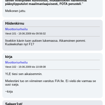
fanien mielipiteen kunnioitus, mukaanlukien halvemmat 
pääsylipputulot maailmanlaajuisesti, FOTA perusteli
."
Melkonen juttu.
Hiidenkirnu
Moottoriurheilu
Viesti 101 - 19.06.2009 klo 09:56:02
Itsekkin kävin tuon uutisen lukemassa. Aikamoinen pommi. 
Kuoleekohan nyt F1?
kirja
Moottoriurheilu
Viesti 102 - 19.06.2009 klo 10:08:08
YLE tiesi sen aikaisemmin.
Mielestäni tuo on viimeinen varoitus FIA:lle. Ei vielä ole varmaa se 
uusi sarja.
~kirja
Salwer1st/