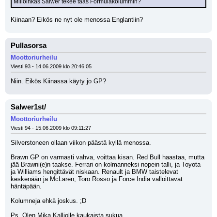
Milloinkas Salwer tekee taas Formulakolummin?
Kiinaan? Eikös ne nyt ole menossa Englantiin?
Pullasorsa
Moottoriurheilu
Viesti 93 - 14.06.2009 klo 20:46:05
Niin. Eikös Kiinassa käyty jo GP?
Salwer1st/
Moottoriurheilu
Viesti 94 - 15.06.2009 klo 09:11:27
Silverstoneen ollaan viikon päästä kyllä menossa.
Brawn GP on varmasti vahva, voittaa kisan. Red Bull haastaa, mutta 
jää Brawni(e)n taakse. Ferrari on kolmanneksi nopein talli, ja Toyota 
ja Williams hengittävät niskaan. Renault ja BMW taistelevat 
keskenään ja McLaren, Toro Rosso ja Force India valloittavat 
häntäpään.
Kolumneja ehkä joskus. ;D 
Ps. Olen Mika Kalliolle kaukaista sukua.