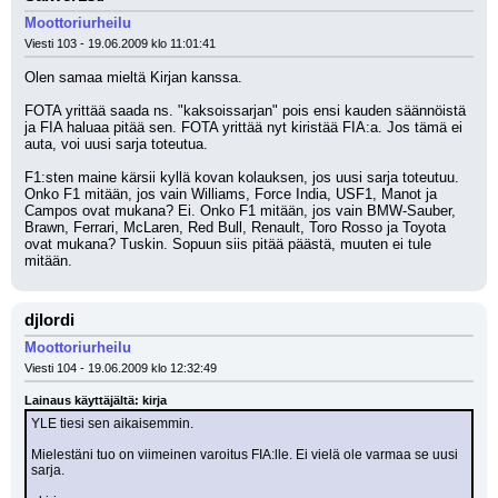
Moottoriurheilu
Viesti 103 - 19.06.2009 klo 11:01:41
Olen samaa mieltä Kirjan kanssa.
FOTA yrittää saada ns. "kaksoissarjan" pois ensi kauden säännöistä 
ja FIA haluaa pitää sen. FOTA yrittää nyt kiristää FIA:a. Jos tämä ei 
auta, voi uusi sarja toteutua.
F1:sten maine kärsii kyllä kovan kolauksen, jos uusi sarja toteutuu. 
Onko F1 mitään, jos vain Williams, Force India, USF1, Manot ja 
Campos ovat mukana? Ei. Onko F1 mitään, jos vain BMW-Sauber, 
Brawn, Ferrari, McLaren, Red Bull, Renault, Toro Rosso ja Toyota 
ovat mukana? Tuskin. Sopuun siis pitää päästä, muuten ei tule 
mitään.
djlordi
Moottoriurheilu
Viesti 104 - 19.06.2009 klo 12:32:49
Lainaus käyttäjältä: kirja
YLE tiesi sen aikaisemmin.
Mielestäni tuo on viimeinen varoitus FIA:lle. Ei vielä ole varmaa se uusi 
sarja.