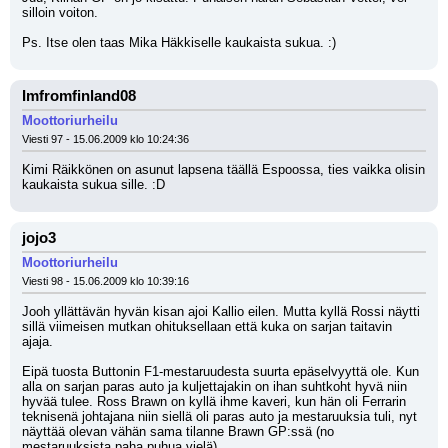
silloin voiton.
Ps. Itse olen taas Mika Häkkiselle kaukaista sukua. :)
Imfromfinland08
Moottoriurheilu
Viesti 97 - 15.06.2009 klo 10:24:36
Kimi Räikkönen on asunut lapsena täällä Espoossa, ties vaikka olisin 
kaukaista sukua sille. :D
jojo3
Moottoriurheilu
Viesti 98 - 15.06.2009 klo 10:39:16
Jooh yllättävän hyvän kisan ajoi Kallio eilen. Mutta kyllä Rossi näytti 
sillä viimeisen mutkan ohituksellaan että kuka on sarjan taitavin 
ajaja.
Eipä tuosta Buttonin F1-mestaruudesta suurta epäselvyyttä ole. Kun 
alla on sarjan paras auto ja kuljettajakin on ihan suhtkoht hyvä niin 
hyvää tulee. Ross Brawn on kyllä ihme kaveri, kun hän oli Ferrarin 
teknisenä johtajana niin siellä oli paras auto ja mestaruuksia tuli, nyt 
näyttää olevan vähän sama tilanne Brawn GP:ssä (no 
mestaruuksista paha puhua vielä).