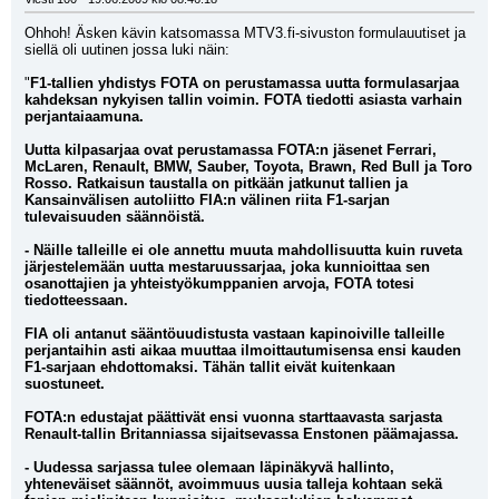
Ohhoh! Äsken kävin katsomassa MTV3.fi-sivuston formulauutiset ja 
siellä oli uutinen jossa luki näin:
"
F1-tallien yhdistys FOTA on perustamassa uutta formulasarjaa 
kahdeksan nykyisen tallin voimin. FOTA tiedotti asiasta varhain 
perjantaiaamuna.
Uutta kilpasarjaa ovat perustamassa FOTA:n jäsenet Ferrari, 
McLaren, Renault, BMW, Sauber, Toyota, Brawn, Red Bull ja Toro 
Rosso. Ratkaisun taustalla on pitkään jatkunut tallien ja 
Kansainvälisen autoliitto FIA:n välinen riita F1-sarjan 
tulevaisuuden säännöistä. 
- Näille talleille ei ole annettu muuta mahdollisuutta kuin ruveta 
järjestelemään uutta mestaruussarjaa, joka kunnioittaa sen 
osanottajien ja yhteistyökumppanien arvoja, FOTA totesi 
tiedotteessaan.
FIA oli antanut sääntöuudistusta vastaan kapinoiville talleille 
perjantaihin asti aikaa muuttaa ilmoittautumisensa ensi kauden 
F1-sarjaan ehdottomaksi. Tähän tallit eivät kuitenkaan 
suostuneet.
FOTA:n edustajat päättivät ensi vuonna starttaavasta sarjasta 
Renault-tallin Britanniassa sijaitsevassa Enstonen päämajassa. 
- Uudessa sarjassa tulee olemaan läpinäkyvä hallinto, 
yhteneväiset säännöt, avoimmuus uusia talleja kohtaan sekä 