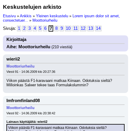
Keskustelujen arkisto
Etusivu
»
Ankkis
»
Yleinen keskustelu
»
Lorem ipsum dolor sit amet,
consectetuer...
»
Moottoriurheilu
Sivuja:
1
2
3
4
5
6
7
8
9
10
11
12
13
14
Kirjoittaja
Aihe: Moottoriurheilu
(210 viestiä)
wierii2
Moottoriurheilu
Viesti 91 - 14.06.2009 klo 20:27:36
Viikon päästä F1-karavaani matkaa Kiinaan. Odotuksia sieltä? 
Milloinkas Salwer tekee taas Formulakolummin?
Imfromfinland08
Moottoriurheilu
Viesti 92 - 14.06.2009 klo 20:38:42
Lainaus käyttäjältä: wierii2
Viikon päästä F1-karavaani matkaa Kiinaan. Odotuksia sieltä? 