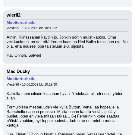
wierii2
Moottoriurheilu
Viesti 95 - 15.06.2009 klo 10:06:32
Ainiin, Kiinassahan käytiin jo. Jonkin sortin muistikatkos. Oma 
veikkaukseni on se, että Ferrari haastaa Red Bullin tosissaan nyt. Voi 
olla, että nousee jopa taisteluun 1-3. sijoista.
P.s. Ohhoh, Salwer!
Mac Ducky
Moottoriurheilu
Viesti 96 - 15.06.2009 klo 10:19:30
Kalliolla meni eilinen kisa ihan hyvin. Yhdeksäs oli, eli nousi yhden 
sijan.
Formuloissa mestaruuden vie kyllä Button. Vettel jää hopealle ja 
Barrichello nappaa pronssia. Mutta onhan kautta vielä jäljellä yli 
puolet, joten en vielä mitään takaa... 8-) Ferrarinkin kone saattaa 
päästä vauhtiin, nyt loppukaudesta, kuten se on todettu monia 
kertoja.
Juu, Kiinan GP on jo kisattu. Punaisen härän Sebastian Vettel, vei 