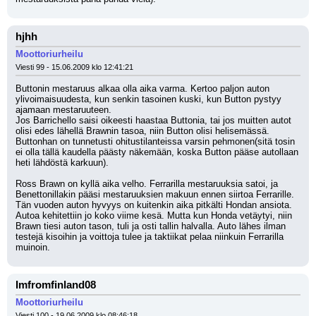
hjhh
Moottoriurheilu
Viesti 99 - 15.06.2009 klo 12:41:21
Buttonin mestaruus alkaa olla aika varma. Kertoo paljon auton 
ylivoimaisuudesta, kun senkin tasoinen kuski, kun Button pystyy 
ajamaan mestaruuteen. 
Jos Barrichello saisi oikeesti haastaa Buttonia, tai jos muitten autot 
olisi edes lähellä Brawnin tasoa, niin Button olisi helisemässä. 
Buttonhan on tunnetusti ohitustilanteissa varsin pehmonen(sitä tosin 
ei olla tällä kaudella päästy näkemään, koska Button pääse autollaan 
heti lähdöstä karkuun).
Ross Brawn on kyllä aika velho. Ferrarilla mestaruuksia satoi, ja 
Benettonillakin pääsi mestaruuksien makuun ennen siirtoa Ferrarille. 
Tän vuoden auton hyvyys on kuitenkin aika pitkälti Hondan ansiota. 
Autoa kehitettiin jo koko viime kesä. Mutta kun Honda vetäytyi, niin 
Brawn tiesi auton tason, tuli ja osti tallin halvalla. Auto lähes ilman 
testejä kisoihin ja voittoja tulee ja taktiikat pelaa niinkuin Ferrarilla 
muinoin.
Imfromfinland08
Moottoriurheilu
Viesti 100 - 19.06.2009 klo 08:46:18