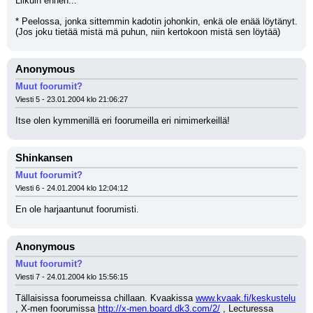
Liikuin ennen...
* Peelossa, jonka sittemmin kadotin johonkin, enkä ole enää löytänyt.
(Jos joku tietää mistä mä puhun, niin kertokoon mistä sen löytää)
Anonymous
Muut foorumit?
Viesti 5 - 23.01.2004 klo 21:06:27
Itse olen kymmenillä eri foorumeilla eri nimimerkeillä!
Shinkansen
Muut foorumit?
Viesti 6 - 24.01.2004 klo 12:04:12
En ole harjaantunut foorumisti.
Anonymous
Muut foorumit?
Viesti 7 - 24.01.2004 klo 15:56:15
Tällaisissa foorumeissa chillaan. Kvaakissa 
www.kvaak.fi/keskustelu
, X-men foorumissa 
http://x-men.board.dk3.com/2/
 , Lecturessa 