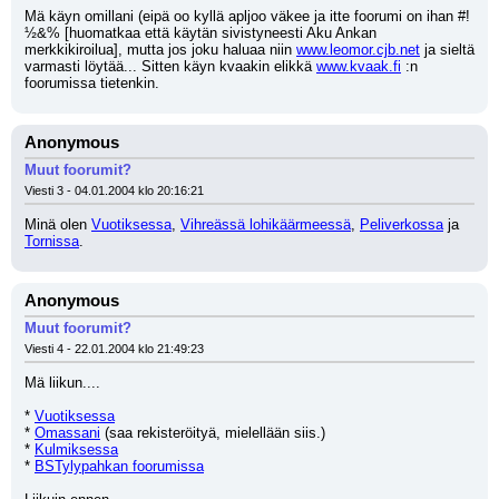
Mä käyn omillani (eipä oo kyllä apljoo väkee ja itte foorumi on ihan #!
½&% [huomatkaa että käytän sivistyneesti Aku Ankan 
merkkikiroilua], mutta jos joku haluaa niin 
www.leomor.cjb.net
 ja sieltä 
varmasti löytää... Sitten käyn kvaakin elikkä 
www.kvaak.fi
 :n 
foorumissa tietenkin.
Anonymous
Muut foorumit?
Viesti 3 - 04.01.2004 klo 20:16:21
Minä olen 
Vuotiksessa
, 
Vihreässä lohikäärmeessä
, 
Peliverkossa
 ja 
Tornissa
.
Anonymous
Muut foorumit?
Viesti 4 - 22.01.2004 klo 21:49:23
Mä liikun....
* 
Vuotiksessa
* 
Omassani
 (saa rekisteröityä, mielellään siis.)
* 
Kulmiksessa
* 
BSTylypahkan foorumissa