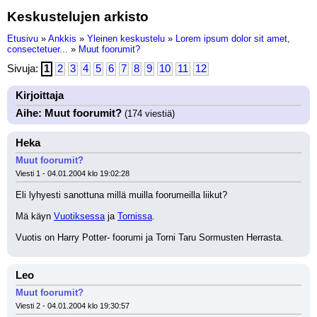
Keskustelujen arkisto
Etusivu
»
Ankkis
»
Yleinen keskustelu
»
Lorem ipsum dolor sit amet,
consectetuer...
»
Muut foorumit?
Sivuja:
1
2
3
4
5
6
7
8
9
10
11
12
Kirjoittaja
Aihe: Muut foorumit?
(174 viestiä)
Heka
Muut foorumit?
Viesti 1 - 04.01.2004 klo 19:02:28
Eli lyhyesti sanottuna millä muilla foorumeilla liikut?
Mä käyn 
Vuotiksessa
 ja 
Tornissa
.
Vuotis on Harry Potter- foorumi ja Torni Taru Sormusten Herrasta.
Leo
Muut foorumit?
Viesti 2 - 04.01.2004 klo 19:30:57