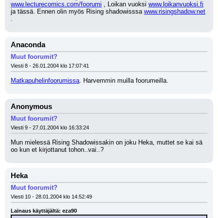
www.lecturecomics.com/foorumi
 , Loikan vuoksi 
www.loikanvuoksi.fi
ja tässä. Ennen olin myös Rising shadowisssa 
www.risingshadow.net
.
Anaconda
Muut foorumit?
Viesti 8 - 26.01.2004 klo 17:07:41
Matkapuhelinfoorumissa
. Harvemmin muilla foorumeilla.
Anonymous
Muut foorumit?
Viesti 9 - 27.01.2004 klo 16:33:24
Mun mielessä Rising Shadowissakin on joku Heka, muttet se kai sä 
oo kun et kirjottanut tohon..vai..?
Heka
Muut foorumit?
Viesti 10 - 28.01.2004 klo 14:52:49
Lainaus käyttäjältä: eza90