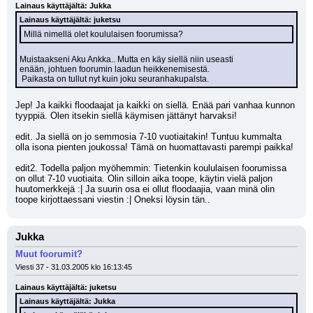
Lainaus käyttäjältä: Jukka
Lainaus käyttäjältä: juketsu
Millä nimellä olet koululaisen foorumissa?
Muistaakseni Aku Ankka.. Mutta en käy siellä niin useasti 
enään, johtuen foorumin laadun heikkenemisestä.
 Paikasta on tullut nyt kuin joku seuranhakupalsta.
Jep! Ja kaikki floodaajat ja kaikki on siellä. Enää pari vanhaa kunnon 
tyyppiä. Olen itsekin siellä käymisen jättänyt harvaksi!
edit. Ja siellä on jo semmosia 7-10 vuotiaitakin! Tuntuu kummalta 
olla isona pienten joukossa! Tämä on huomattavasti parempi paikka!
edit2. Todella paljon myöhemmin: Tietenkin koululaisen foorumissa 
on ollut 7-10 vuotiaita. Olin silloin aika toope, käytin vielä paljon 
huutomerkkejä :| Ja suurin osa ei ollut floodaajia, vaan minä olin 
toope kirjottaessani viestin :| Oneksi löysin tän..
Jukka
Muut foorumit?
Viesti 37 - 31.03.2005 klo 16:13:45
Lainaus käyttäjältä: juketsu
Lainaus käyttäjältä: Jukka