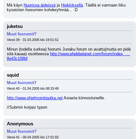
Mä käyn 
Nuorissa äideissä
 ja 
Hiekkiksellä
. Täällä ei varmaan liiku 
kyseisten foorumien kohderyhmää... :D
juketsu
Muut foorumit?
Viesti 39 - 31.03.2005 klo 19:01:51
Minun (todella surkea) foorumi Junaku forum on avattu(mutta en pidä 
sitä kauaa) osoitteessa 
http://www.phpbbplanet.com/forum/index. ... 
8e43c108bf
squid
Muut foorumit?
Viesti 40 - 01.04.2005 klo 08:33:49
http://www.ohjelmointiputka.net
 Asiasta kiinnostuneille.
//Submin korjasi typon
Anonymous
Muut foorumit?
Viesti 41 - 06.04.2005 klo 17:01:55