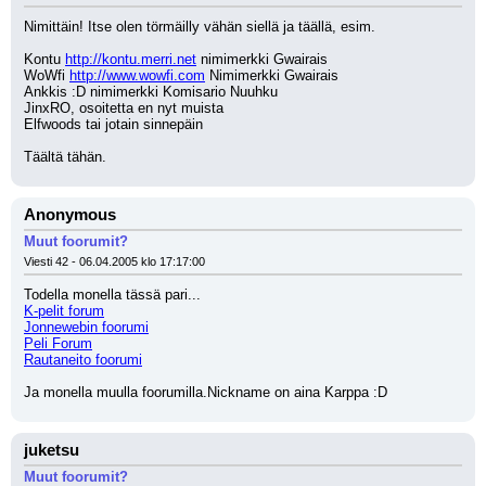
Nimittäin! Itse olen törmäilly vähän siellä ja täällä, esim.
Kontu 
http://kontu.merri.net
 nimimerkki Gwairais
WoWfi 
http://www.wowfi.com
 Nimimerkki Gwairais
Ankkis :D nimimerkki Komisario Nuuhku
JinxRO, osoitetta en nyt muista
Elfwoods tai jotain sinnepäin
Täältä tähän.
Anonymous
Muut foorumit?
Viesti 42 - 06.04.2005 klo 17:17:00
Todella monella tässä pari...
K-pelit forum
Jonnewebin foorumi
Peli Forum
Rautaneito foorumi
Ja monella muulla foorumilla.Nickname on aina Karppa :D
juketsu
Muut foorumit?