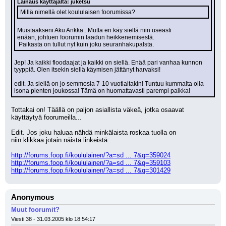
Lainaus käyttäjältä: juketsu
Millä nimellä olet koululaisen foorumissa?
Muistaakseni Aku Ankka.. Mutta en käy siellä niin useasti 
enään, johtuen foorumin laadun heikkenemisestä.
 Paikasta on tullut nyt kuin joku seuranhakupalsta.
Jep! Ja kaikki floodaajat ja kaikki on siellä. Enää pari vanhaa kunnon 
tyyppiä. Olen itsekin siellä käymisen jättänyt harvaksi!
edit. Ja siellä on jo semmosia 7-10 vuotiaitakin! Tuntuu kummalta olla 
isona pienten joukossa! Tämä on huomattavasti parempi paikka!
Tottakai on! Täällä on paljon asiallista väkeä, jotka osaavat 
käyttäytyä foorumeilla...
Edit. Jos joku haluaa nähdä minkälaista roskaa tuolla on 
niin klikkaa jotain näistä linkeistä: 
http://forums.foop.fi/koululainen/?a=sd ... 7&q=359024
http://forums.foop.fi/koululainen/?a=sd ... 7&q=359103
http://forums.foop.fi/koululainen/?a=sd ... 7&q=301429
Anonymous
Muut foorumit?
Viesti 38 - 31.03.2005 klo 18:54:17