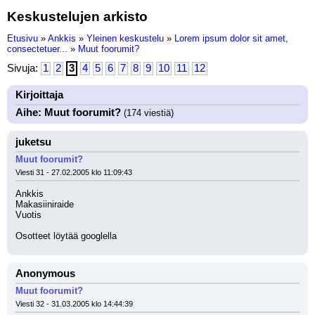
Keskustelujen arkisto
Etusivu
»
Ankkis
»
Yleinen keskustelu
»
Lorem ipsum dolor sit amet,
consectetuer...
»
Muut foorumit?
Sivuja:
1
2
3
4
5
6
7
8
9
10
11
12
Kirjoittaja
Aihe: Muut foorumit?
(174 viestiä)
juketsu
Muut foorumit?
Viesti 31 - 27.02.2005 klo 11:09:43
Ankkis
Makasiiniraide
Vuotis
Osotteet löytää googlella
Anonymous
Muut foorumit?
Viesti 32 - 31.03.2005 klo 14:44:39