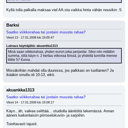
Kyllä tolla palkalla maksaa viel AA:sta vaikka hinta vähän nousikin :S
Barksi
Saatko viikkorahaa tai jostain muusta rahaa?
Viesti 13 - 17.01.2008 klo 19:05:47
Lainaus käyttäjältä: akuankka1313
Minä saan viikkorahaa, yhden euron joka perjantai. Siksi niin mitätön 
summa, sillä käyn n. 2 kertaa viikossa töissä, ja yhdeltä tunnilta menee 
tilille 57 €uroa.
Missäköhän mahdat olla duunissa, jos palkkasi on tuollainen? Ja 
ikääkin sinulla oli 10-13, eikö.
akuankka1313
Saatko viikkorahaa tai jostain muusta rahaa?
Viesti 14 - 17.01.2008 klo 19:08:17
Käyn...äh, vaikea selittää... studiolla äänitöitä tekemässä. Annan 
ääneni kaikenlaisiin piirroselokuviin- ja sarjoihin.
Toiottavasti tajusit.