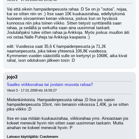
Vai että oikein hampaidenpesusta rahaa :D Se on jo "outoa", nojaa, 
kai se sitten niin on :) Itse saan 10€ kuukausirahaa, edellytyksinä 
huoneen siivoaminen kerran viikossa, joskus kun on hyvässä 
kunnossa niin joka toinen viikko. Sitten tietysti synttäreillä saan 
rahaa, ja sedältä ja serkuilta saan aina uusimmat taskarit. 
Joululahjaksi tulee sitten rahaa ja Ankkoja. Myös joskus muullon äiti 
voi ostaa Nalle Puheja tai Ankkoja kaupasta :)
edit: Vuodessa saat 35,6 € hampaidenpesusta ja 71,2€ 
naamanpesusta, joka tekee yhteensä 106,8€ vuodessa.
Kymmenen vuoden säästöillä sulle on kertynyt jo 1068€, aika kivat 
rahat, ison odotuksen jälkeen tosin :D
jojo3
Saatko viikkorahaa tai jostain muusta rahaa?
Viesti 3 - 17.01.2008 klo 16:59:27
Mielenkiintoista. Hampaidenpesusta rahaa ;D Itse jos saisin 
hampaidenpesusta 10snt, niin tienaisin viikosssa 1,40€, ja se sitten 
joka viikko ;D
Itse en saa mitään kuukausirahaa, viikkorahaa yms. Ainoastaan jos 
kokeet menevät hyvin niin sitten saan uusimman taskarin. Mutta 
ainahan ne kokeet menevät hyvin :P
Lainaus käyttäjältä: Crackmann