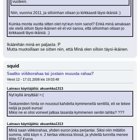
vuoteen.
Niin, vuonna 2011, ja silloinhan ollaan jo kirkkaasti täysi-ikäisiä :)
Kuinka monta vuotta sitten olet nyt kun noin sanot? Enkä minä ainakaan 
ole vielä silloin täysi-ikäinen eli et voi sanoa, että silloinhan ollaan jo 
kirkkaasti täysi-ikäisiä. ;)
Ikäänihän minä en paljasta :P
Mutta muotoillaan se sitten niin, että Minä olen silloin täysi-ikäinen.
squid
Saatko viikkorahaa tai jostain muusta rahaa?
Viesti 12 - 17.01.2008 klo 19:03:48
Lainaus käyttäjältä: akuankka1313
Nyt kyllä ärsyttää! >:(
Taskareiden hinta on noussut kahdella kymmenellä sentillä, eli se tekee 
neljä ja puoli euroa!
Miksi ne ei olisi voineet jatkaa tasaista kymmenen sentin tahtia? ???
Lainaus käyttäjältä: akuankka1313
Minä saan viikkorahaa, yhden euron joka perjantai. Siksi niin mitätön 
summa, sillä käyn n. 2 kertaa viikossa töissä, ja yhdeltä tunnilta menee 
tilille 57 €uroa.