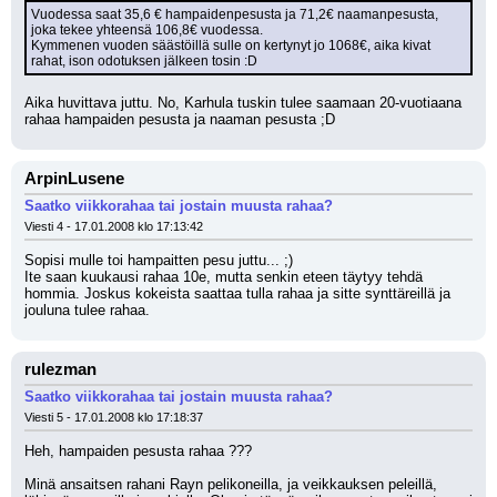
Vuodessa saat 35,6 € hampaidenpesusta ja 71,2€ naamanpesusta, 
joka tekee yhteensä 106,8€ vuodessa.
Kymmenen vuoden säästöillä sulle on kertynyt jo 1068€, aika kivat 
rahat, ison odotuksen jälkeen tosin :D
Aika huvittava juttu. No, Karhula tuskin tulee saamaan 20-vuotiaana 
rahaa hampaiden pesusta ja naaman pesusta ;D
ArpinLusene
Saatko viikkorahaa tai jostain muusta rahaa?
Viesti 4 - 17.01.2008 klo 17:13:42
Sopisi mulle toi hampaitten pesu juttu... ;)
Ite saan kuukausi rahaa 10e, mutta senkin eteen täytyy tehdä 
hommia. Joskus kokeista saattaa tulla rahaa ja sitte synttäreillä ja 
jouluna tulee rahaa.
rulezman
Saatko viikkorahaa tai jostain muusta rahaa?
Viesti 5 - 17.01.2008 klo 17:18:37
Heh, hampaiden pesusta rahaa ???
Minä ansaitsen rahani Rayn pelikoneilla, ja veikkauksen peleillä, 