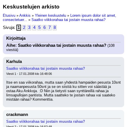
Keskustelujen arkisto
Etusivu
»
Ankkis
»
Yleinen keskustelu
»
Lorem ipsum dolor sit amet,
consectetuer...
»
Saatko viikkorahaa tai jostain muusta rahaa?
Sivuja:
1
2
3
4
5
6
7
8
Kirjoittaja
Aihe: Saatko viikkorahaa tai jostain muusta rahaa?
(108
viestiä)
Karhula
Saatko viikkorahaa tai jostain muusta rahaa?
Viesti 1 - 17.01.2008 klo 16:48:06
Itse en saa viikorahaa, mutta saan yhdestä hampaiden pesusta 10snt 
ja naamanpesusta 50snt ja se on siistiä ku sitten voi säästää ja 
ostaa Aku Ankkoja. :D Niin ja tietysti saan synttäreillä rahaa ja 
limsapullojen pantista. Mutta saatteko te jostain rahaa vai saateko 
mistään rahaa? Kommenttia.
crackmann
Saatko viikkorahaa tai jostain muusta rahaa?
Viesti 2 - 17.01.2008 klo 16:52:48