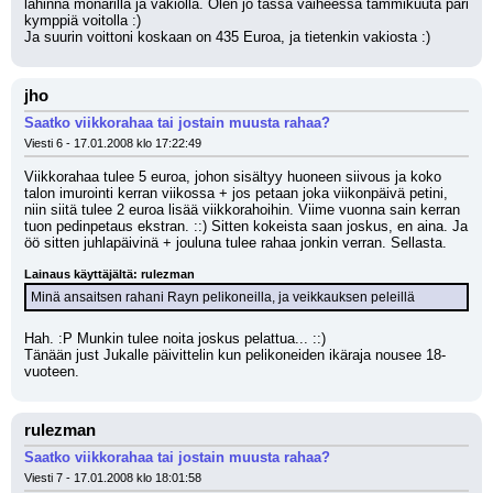
lähinnä monarilla ja vakiolla. Olen jo tässä vaiheessa tammikuuta pari 
kymppiä voitolla :)
Ja suurin voittoni koskaan on 435 Euroa, ja tietenkin vakiosta :)
jho
Saatko viikkorahaa tai jostain muusta rahaa?
Viesti 6 - 17.01.2008 klo 17:22:49
Viikkorahaa tulee 5 euroa, johon sisältyy huoneen siivous ja koko 
talon imurointi kerran viikossa + jos petaan joka viikonpäivä petini, 
niin siitä tulee 2 euroa lisää viikkorahoihin. Viime vuonna sain kerran 
tuon pedinpetaus ekstran. ::) Sitten kokeista saan joskus, en aina. Ja 
öö sitten juhlapäivinä + jouluna tulee rahaa jonkin verran. Sellasta.
Lainaus käyttäjältä: rulezman
Minä ansaitsen rahani Rayn pelikoneilla, ja veikkauksen peleillä
Hah. :P Munkin tulee noita joskus pelattua... ::) 
Tänään just Jukalle päivittelin kun pelikoneiden ikäraja nousee 18-
vuoteen.
rulezman
Saatko viikkorahaa tai jostain muusta rahaa?
Viesti 7 - 17.01.2008 klo 18:01:58