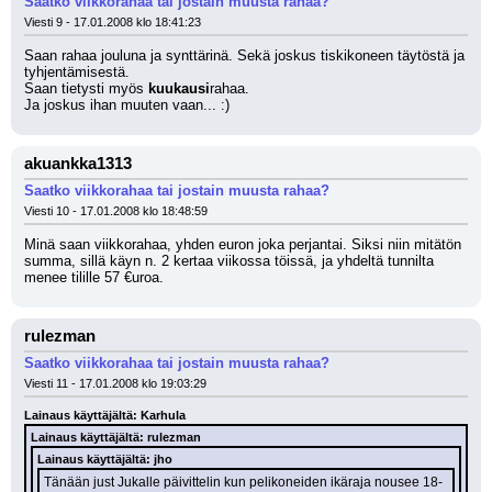
Saatko viikkorahaa tai jostain muusta rahaa?
Viesti 9 - 17.01.2008 klo 18:41:23
Saan rahaa jouluna ja synttärinä. Sekä joskus tiskikoneen täytöstä ja 
tyhjentämisestä.
Saan tietysti myös 
kuukausi
rahaa.
Ja joskus ihan muuten vaan... :)
akuankka1313
Saatko viikkorahaa tai jostain muusta rahaa?
Viesti 10 - 17.01.2008 klo 18:48:59
Minä saan viikkorahaa, yhden euron joka perjantai. Siksi niin mitätön 
summa, sillä käyn n. 2 kertaa viikossa töissä, ja yhdeltä tunnilta 
menee tilille 57 €uroa.
rulezman
Saatko viikkorahaa tai jostain muusta rahaa?
Viesti 11 - 17.01.2008 klo 19:03:29
Lainaus käyttäjältä: Karhula
Lainaus käyttäjältä: rulezman
Lainaus käyttäjältä: jho
Tänään just Jukalle päivittelin kun pelikoneiden ikäraja nousee 18-