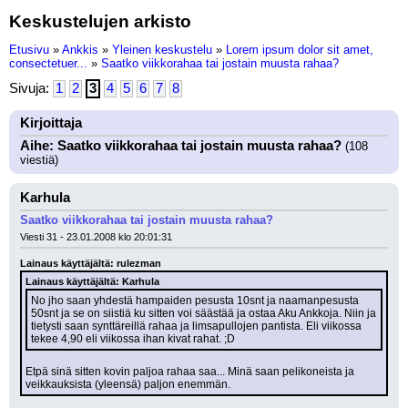
Keskustelujen arkisto
Etusivu
»
Ankkis
»
Yleinen keskustelu
»
Lorem ipsum dolor sit amet,
consectetuer...
»
Saatko viikkorahaa tai jostain muusta rahaa?
Sivuja:
1
2
3
4
5
6
7
8
Kirjoittaja
Aihe: Saatko viikkorahaa tai jostain muusta rahaa?
(108
viestiä)
Karhula
Saatko viikkorahaa tai jostain muusta rahaa?
Viesti 31 - 23.01.2008 klo 20:01:31
Lainaus käyttäjältä: rulezman
Lainaus käyttäjältä: Karhula
No jho saan yhdestä hampaiden pesusta 10snt ja naamanpesusta 
50snt ja se on siistiä ku sitten voi säästää ja ostaa Aku Ankkoja. Niin ja 
tietysti saan synttäreillä rahaa ja limsapullojen pantista. Eli viikossa 
tekee 4,90 eli viikossa ihan kivat rahat. ;D
Etpä sinä sitten kovin paljoa rahaa saa... Minä saan pelikoneista ja 
veikkauksista (yleensä) paljon enemmän.