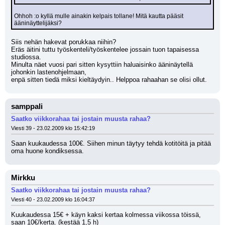
Ohhoh :o kyllä mulle ainakin kelpais tollane! Mitä kautta pääsit 
ääninäyttelijäksi?
Siis nehän hakevat porukkaa niihin?
Eräs äitini tuttu työskenteli/työskentelee jossain tuon tapaisessa 
studiossa.
Minulta näet vuosi pari sitten kysyttiin haluaisinko ääninäytellä 
johonkin lastenohjelmaan,
enpä sitten tiedä miksi kieltäydyin.. Helppoa rahaahan se olisi ollut.
samppali
Saatko viikkorahaa tai jostain muusta rahaa?
Viesti 39 - 23.02.2009 klo 15:42:19
Saan kuukaudessa 100€. Siihen minun täytyy tehdä kotitöitä ja pitää 
oma huone kondiksessa.
Mirkku
Saatko viikkorahaa tai jostain muusta rahaa?
Viesti 40 - 23.02.2009 klo 16:04:37
Kuukaudessa 15€ + käyn kaksi kertaa kolmessa viikossa töissä, 
saan 10€/kerta. (kestää 1,5 h)