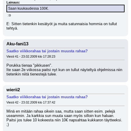
Lainaus:
Saan kuukaudessa 100€.
 :o
E: Sitten tietenkin kesätyöt ja muita satunnaisia hommia on tullut 
tehtyä.
Aku-fani13
Saatko viikkorahaa tai jostain muusta rahaa?
Viesti 41 - 23.02.2009 klo 17:28:23
Porukka tienaa "pikkusen".
Ite saan 2e viikossa paitsi nyt kun on tullut näyteltyä ohjelmissa niin 
tietenkin niitä tienestejä tulee.
wierii2
Saatko viikkorahaa tai jostain muusta rahaa?
Viesti 42 - 23.02.2009 klo 17:37:42
Minä en mitään rahaa oikein saa, mutta saan sitten esim. pelejä 
useammin. Ja karkkia sun muuta saan myös silloin kun haluan. 
Paitsi jos tulee 10 kokeesta niin 10€ napsahtaa kukkaron täytteeksi. 
;)