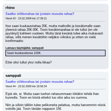
rhino
Saatko viikkorahaa tai jostain muusta rahaa?
Viesti 43 - 23.02.2009 klo 17:39:21
Itse saan kuukausirahaa 20€, mutta matkoille ja kesälomalle saan 
yleensä rahaa 20€-30€. Tosin kesälomarahaa ei ole tullut (en ole 
pyytänyt) kahteen vuoteen. Mutta tänä kesänä tulee aika mukavasti 
rahaa, sillä menen kesätöihin neljäksi viikoksi ja sitten on vielä 
konfirmaatio.
Lainaus käyttäjältä: samppali
Saan kuukaudessa 100€.
Ettei olisi tullut yksi nolla liikaa?
samppali
Saatko viikkorahaa tai jostain muusta rahaa?
Viesti 44 - 23.02.2009 klo 18:58:34
Eipä ole, ei. Mutta saan tuohon rahasummaan töitäkin tehdä ihan 
kunnolla. Tosin en kiistä etteikö tuo olisi aika iso summa.
Niin ja silloin tällöin tulee pelikoneita pelattua, mutta harvemmin niistä 
voitolle jää. Tosin tänään nappasin 15€.