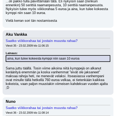
...oli pakko tulla päivittämään tätä. Eli nykyisin saan (niinkuin 
ennenkin) 50 senttiä naamanpesusta, 10 senttiä naamanpesusta. 
Nykyisin tulee myös viikkorahaa 5 euroa ja aina, kun tulee kokeesta 
kymppi niin saan 10 euroa.
Vielä kerran sori tän nostamisesta
Aku Vankka
Saatko viikkorahaa tai jostain muusta rahaa?
Viesti 35 - 23.02.2009 klo 11:06:15
Lainaus:
aina, kun tulee kokeesta kymppi niin saan 10 euroa
Sama juttu täällä. Tosin viime aikoina niitä kymppejä on alkanut 
kerääntyä enemmän ja koska vanhemmat ''eivät ole jaksaneet'' 
maksaa rahoja heti, ne menevät velaksi. Itseasiassa vanhempani 
ovat minulle tällä hetkellä 760 euroa velkaa, ei tietenkään kaikkea 
kokeista, vaan paljon muustakin viimeisen kahdeksan vuoden ajalta 
;D
Nuno
Saatko viikkorahaa tai jostain muusta rahaa?
Viesti 36 - 23.02.2009 klo 11:08:14