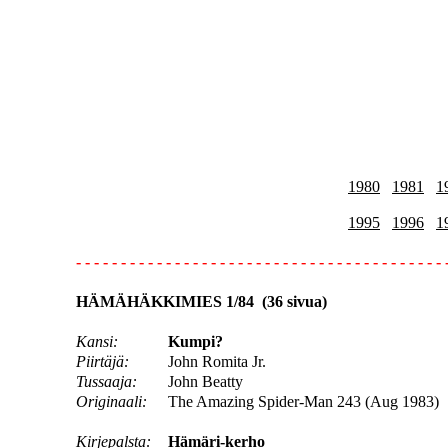
1980
1981
1
1995
1996
1
- - - - - - - - - - - - - - - - - - - - - - - - - - - - - - - - - - - - - - - - - 
HÄMÄHÄKKIMIES 1/84 (36 sivua)
Kansi:
Kumpi?
Piirtäjä:
John Romita Jr.
Tussaaja:
John Beatty
Originaali:
The Amazing Spider-Man 243 (Aug 1983)
Kirjepalsta:
Hämäri-kerho