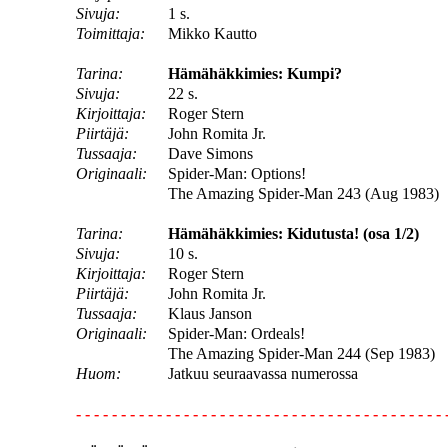
Sivuja:
1 s.
Toimittaja:
Mikko Kautto
Tarina:
Hämähäkkimies: Kumpi?
Sivuja:
22 s.
Kirjoittaja:
Roger Stern
Piirtäjä:
John Romita Jr.
Tussaaja:
Dave Simons
Originaali:
Spider-Man: Options!
The Amazing Spider-Man 243 (Aug 1983)
Tarina:
Hämähäkkimies: Kidutusta! (osa 1/2)
Sivuja:
10 s.
Kirjoittaja:
Roger Stern
Piirtäjä:
John Romita Jr.
Tussaaja:
Klaus Janson
Originaali:
Spider-Man: Ordeals!
The Amazing Spider-Man 244 (Sep 1983)
Huom:
Jatkuu seuraavassa numerossa
- - - - - - - - - - - - - - - - - - - - - - - - - - - - - - - - - - - - - - - - - 