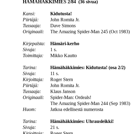
HÄMÄHÄKKIMIES 2/84 (36 sivua)
Kansi:
Kidutusta!
Piirtäjä:
John Romita Jr.
Tussaaja:
Dave Simons
Originaali:
The Amazing Spider-Man 245 (Oct 1983)
Kirjepalsta:
Hämäri-kerho
Sivuja:
1 s.
Toimittaja:
Mikko Kautto
Tarina:
Hämähäkkimies: Kidutusta! (osa 2/2)
Sivuja:
11 s.
Kirjoittaja:
Roger Stern
Piirtäjä:
John Romita Jr.
Tussaaja:
Klaus Janson
Originaali:
Spider-Man: Ordeals!
The Amazing Spider-Man 244 (Sep 1983)
Huom:
Jatkoa edellisestä numerosta
Tarina:
Hämähäkkimies: Uhrausleikki!
Sivuja:
21 s.
Kirjoittaja:
Roger Stern