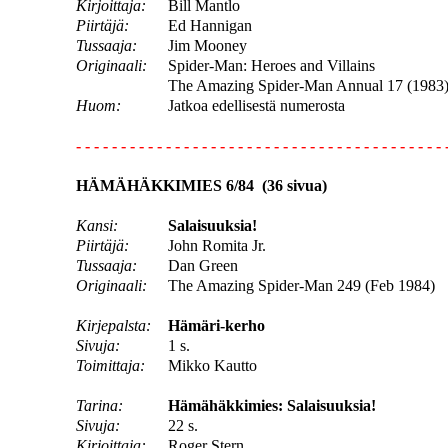
Kirjoittaja:
Bill Mantlo
Piirtäjä:
Ed Hannigan
Tussaaja:
Jim Mooney
Originaali:
Spider-Man: Heroes and Villains
The Amazing Spider-Man Annual 17 (1983
Huom:
Jatkoa edellisestä numerosta
- - - - - - - - - - - - - - - - - - - - - - - - - - - - - - - - - - - - - - - - - 
HÄMÄHÄKKIMIES 6/84 (36 sivua)
Kansi:
Salaisuuksia!
Piirtäjä:
John Romita Jr.
Tussaaja:
Dan Green
Originaali:
The Amazing Spider-Man 249 (Feb 1984)
Kirjepalsta:
Hämäri-kerho
Sivuja:
1 s.
Toimittaja:
Mikko Kautto
Tarina:
Hämähäkkimies: Salaisuuksia!
Sivuja:
22 s.
Kirjoittaja:
Roger Stern