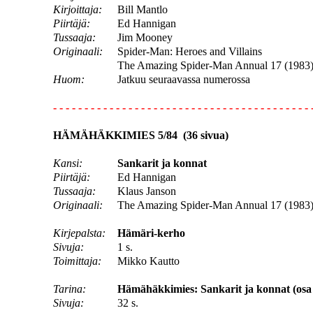
Kirjoittaja:
Bill Mantlo
Piirtäjä:
Ed Hannigan
Tussaaja:
Jim Mooney
Originaali:
Spider-Man: Heroes and Villains
The Amazing Spider-Man Annual 17 (1983
Huom:
Jatkuu seuraavassa numerossa
- - - - - - - - - - - - - - - - - - - - - - - - - - - - - - - - - - - - - - - - - 
HÄMÄHÄKKIMIES 5/84 (36 sivua)
Kansi:
Sankarit ja konnat
Piirtäjä:
Ed Hannigan
Tussaaja:
Klaus Janson
Originaali:
The Amazing Spider-Man Annual 17 (1983
Kirjepalsta:
Hämäri-kerho
Sivuja:
1 s.
Toimittaja:
Mikko Kautto
Tarina:
Hämähäkkimies: Sankarit ja konnat (osa 
Sivuja:
32 s.