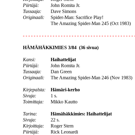
Piirtäjä:
John Romita Jr.
Tussaaja:
Dave Simons
Originaali:
Spider-Man: Sacrifice Play!
The Amazing Spider-Man 245 (Oct 1983)
- - - - - - - - - - - - - - - - - - - - - - - - - - - - - - - - - - - - - - - - - 
HÄMÄHÄKKIMIES 3/84 (36 sivua)
Kansi:
Haihattelijat
Piirtäjä:
John Romita Jr.
Tussaaja:
Dan Green
Originaali:
The Amazing Spider-Man 246 (Nov 1983)
Kirjepalsta:
Hämäri-kerho
Sivuja:
1 s.
Toimittaja:
Mikko Kautto
Tarina:
Hämähäkkimies: Haihattelijat
Sivuja:
22 s.
Kirjoittaja:
Roger Stern
Piirtäjä:
Rick Leonardi