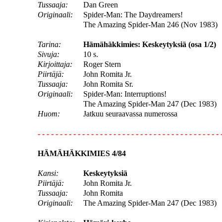
Tussaaja:
Dan Green
Originaali:
Spider-Man: The Daydreamers!
The Amazing Spider-Man 246 (Nov 1983)
Tarina:
Hämähäkkimies: Keskeytyksiä (osa 1/2)
Sivuja:
10 s.
Kirjoittaja:
Roger Stern
Piirtäjä:
John Romita Jr.
Tussaaja:
John Romita Sr.
Originaali:
Spider-Man: Interruptions!
The Amazing Spider-Man 247 (Dec 1983)
Huom:
Jatkuu seuraavassa numerossa
- - - - - - - - - - - - - - - - - - - - - - - - - - - - - - - - - - - - - - - - - 
HÄMÄHÄKKIMIES 4/84
Kansi:
Keskeytyksiä
Piirtäjä:
John Romita Jr.
Tussaaja:
John Romita
Originaali:
The Amazing Spider-Man 247 (Dec 1983)