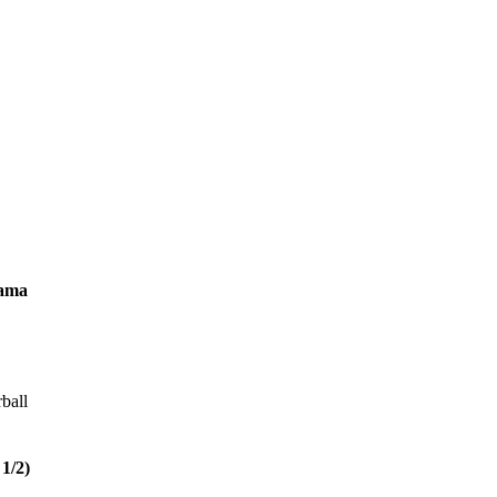
lama
ball
1/2)