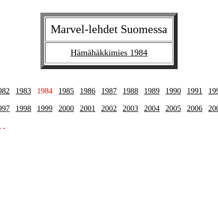
Marvel-lehdet Suomessa
Hämähäkkimies 1984
982
1983
1984
1985
1986
1987
1988
1989
1990
1991
19
997
1998
1999
2000
2001
2002
2003
2004
2005
2006
20
- -