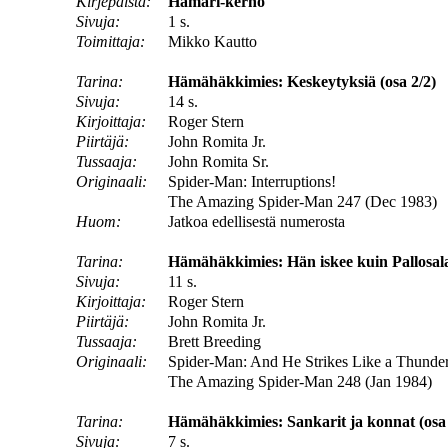
Kirjepalsta:
Hämäri-kerho
Sivuja:
1 s.
Toimittaja:
Mikko Kautto
Tarina:
Hämähäkkimies: Keskeytyksiä (osa 2/2)
Sivuja:
14 s.
Kirjoittaja:
Roger Stern
Piirtäjä:
John Romita Jr.
Tussaaja:
John Romita Sr.
Originaali:
Spider-Man: Interruptions!
The Amazing Spider-Man 247 (Dec 1983)
Huom:
Jatkoa edellisestä numerosta
Tarina:
Hämähäkkimies: Hän iskee kuin Pallosa
Sivuja:
11 s.
Kirjoittaja:
Roger Stern
Piirtäjä:
John Romita Jr.
Tussaaja:
Brett Breeding
Originaali:
Spider-Man: And He Strikes Like a Thunder
The Amazing Spider-Man 248 (Jan 1984)
Tarina:
Hämähäkkimies: Sankarit ja konnat (osa 
Sivuja:
7 s.