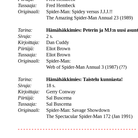
Tussaaja:
Fred Hembeck
Originaali:
Spider-Man: Spidey versus J.J.J.!!
The Amazing Spider-Man Annual 23 (1989)
Tarina:
Hämähäkkimies: Peterin ja MJ:n uusi asunt
Sivuja:
2 s.
Kirjoittaja:
Dan Cuddy
Piirtäjä:
Eliot Brown
Tussaaja:
Eliot Brown
Originaali:
Spider-Man:
Web of Spider-Man Annual 3 (1987) (??)
Tarina:
Hämähäkkimies: Taistelu kunniasta!
Sivuja:
18 s.
Kirjoittaja:
Gerry Conway
Piirtäjä:
Sal Buscema
Tussaaja:
Sal Buscema
Originaali:
Spider-Man: Savage Showdown
The Spectacular Spider-Man 172 (Jan 1991)
- - - - - - - - - - - - - - - - - - - - - - - - - - - - - - - - - - - - - - - - - - -