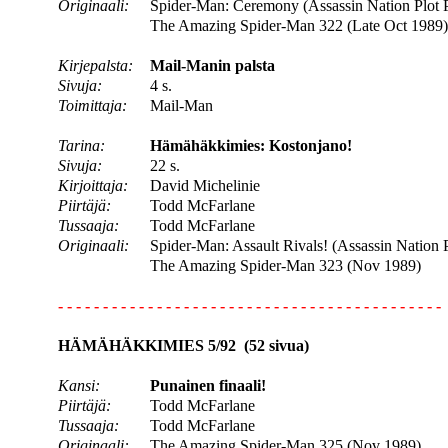
Originaali:
Spider-Man: Ceremony (Assassin Nation Plot P
The Amazing Spider-Man 322 (Late Oct 1989)
Kirjepalsta:
Mail-Manin palsta
Sivuja:
4 s.
Toimittaja:
Mail-Man
Tarina:
Hämähäkkimies: Kostonjano!
Sivuja:
22 s.
Kirjoittaja:
David Michelinie
Piirtäjä:
Todd McFarlane
Tussaaja:
Todd McFarlane
Originaali:
Spider-Man: Assault Rivals! (Assassin Nation P
The Amazing Spider-Man 323 (Nov 1989)
- - - - - - - - - - - - - - - - - - - - - - - - - - - - - - - - - - - - - - - - - - -
HÄMÄHÄKKIMIES 5/92 (52 sivua)
Kansi:
Punainen finaali!
Piirtäjä:
Todd McFarlane
Tussaaja:
Todd McFarlane
Originaali:
The Amazing Spider-Man 325 (Nov 1989)