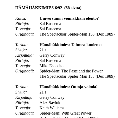
HÄMÄHÄKKIMIES 6/92 (68 sivua)
Kansi:
Universumin voimakkain olento?
Piirtäjä:
Sal Buscema
Tussaaja:
Sal Buscema
Originaali:
The Spectacular Spider-Man 158 (Dec 1989)
Tarina:
Hämähäkkimies: Tahmea kuolema
Sivuja:
21 s.
Kirjoittaja:
Gerry Conway
Piirtäjä:
Sal Buscema
Tussaaja:
Mike Esposito
Originaali:
Spider-Man: The Paste and the Power
The Spectacular Spider-Man 158 (Dec 1989)
Tarina:
Hämähäkkimies: Outoja voimia!
Sivuja:
21 s.
Kirjoittaja:
Gerry Conway
Piirtäjä:
Alex Saviuk
Tussaaja:
Keith Williams
Originaali:
Spider-Man: With Great Power