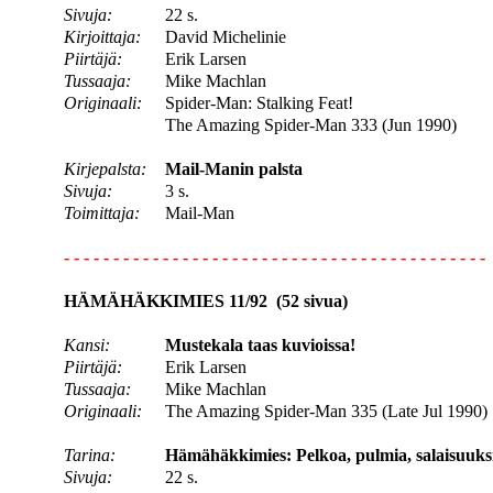
Sivuja:
22 s.
Kirjoittaja:
David Michelinie
Piirtäjä:
Erik Larsen
Tussaaja:
Mike Machlan
Originaali:
Spider-Man: Stalking Feat!
The Amazing Spider-Man 333 (Jun 1990)
Kirjepalsta:
Mail-Manin palsta
Sivuja:
3 s.
Toimittaja:
Mail-Man
- - - - - - - - - - - - - - - - - - - - - - - - - - - - - - - - - - - - - - - - - - -
HÄMÄHÄKKIMIES 11/92 (52 sivua)
Kansi:
Mustekala taas kuvioissa!
Piirtäjä:
Erik Larsen
Tussaaja:
Mike Machlan
Originaali:
The Amazing Spider-Man 335 (Late Jul 1990)
Tarina:
Hämähäkkimies: Pelkoa, pulmia, salaisuuks
Sivuja:
22 s.