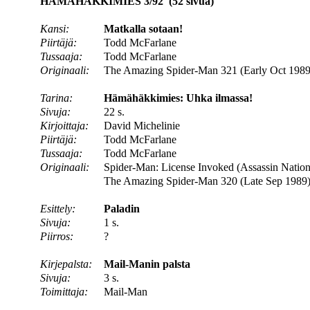
HÄMÄHÄKKIMIES 3/92 (52 sivua)
Kansi:
Matkalla sotaan!
Piirtäjä:
Todd McFarlane
Tussaaja:
Todd McFarlane
Originaali:
The Amazing Spider-Man 321 (Early Oct 1989
Tarina:
Hämähäkkimies: Uhka ilmassa!
Sivuja:
22 s.
Kirjoittaja:
David Michelinie
Piirtäjä:
Todd McFarlane
Tussaaja:
Todd McFarlane
Originaali:
Spider-Man: License Invoked (Assassin Nation 
The Amazing Spider-Man 320 (Late Sep 1989
Esittely:
Paladin
Sivuja:
1 s.
Piirros:
?
Kirjepalsta:
Mail-Manin palsta
Sivuja:
3 s.
Toimittaja:
Mail-Man