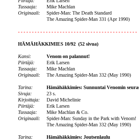
Piirtäjä:
Erik Larsen
Tussaaja:
Mike Machlan
Originaali:
Spider-Man: The Death Standard
The Amazing Spider-Man 331 (Apr 1990)
- - - - - - - - - - - - - - - - - - - - - - - - - - - - - - - - - - - - - - - - - - -
HÄMÄHÄKKIMIES 10/92 (52 sivua)
Kansi:
Venom on palannut!
Piirtäjä:
Erik Larsen
Tussaaja:
Mike Machlan
Originaali:
The Amazing Spider-Man 332 (May 1990)
Tarina:
Hämähäkkimies: Sunnuntai Venomin seuras
Sivuja:
23 s.
Kirjoittaja:
David Michelinie
Piirtäjä:
Erik Larsen
Tussaaja:
Mike Machlan & Co.
Originaali:
Spider-Man: Sunday in the Park with Venom!
The Amazing Spider-Man 332 (May 1990)
Tarina:
Hämähäkkimies: Joutsenlaulu