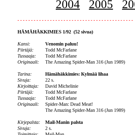
2004
2005
20
- - - - - - - - - - - - - - - - - - - - - - - - - - - - - - - - - - - - - - - - - - -
HÄMÄHÄKKIMIES 1/92 (52 sivua)
Kansi:
Venomin paluu!
Piirtäjä:
Todd McFarlane
Tussaaja:
Todd McFarlane
Originaali:
The Amazing Spider-Man 316 (Jun 1989)
Tarina:
Hämähäkkimies: Kylmää lihaa
Sivuja:
22 s.
Kirjoittaja:
David Michelinie
Piirtäjä:
Todd McFarlane
Tussaaja:
Todd McFarlane
Originaali:
Spider-Man: Dead Meat!
The Amazing Spider-Man 316 (Jun 1989)
Kirjepalsta:
Mail-Manin palsta
Sivuja:
2 s.
Toimittaja:
Mail-Man