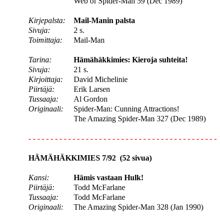
Web of Spider-Man 59 (Dec 1989)
Kirjepalsta:
Mail-Manin palsta
Sivuja:
2 s.
Toimittaja:
Mail-Man
Tarina:
Hämähäkkimies: Kieroja suhteita!
Sivuja:
21 s.
Kirjoittaja:
David Michelinie
Piirtäjä:
Erik Larsen
Tussaaja:
Al Gordon
Originaali:
Spider-Man: Cunning Attractions!
The Amazing Spider-Man 327 (Dec 1989)
- - - - - - - - - - - - - - - - - - - - - - - - - - - - - - - - - - - - - - - - - - -
HÄMÄHÄKKIMIES 7/92 (52 sivua)
Kansi:
Hämis vastaan Hulk!
Piirtäjä:
Todd McFarlane
Tussaaja:
Todd McFarlane
Originaali:
The Amazing Spider-Man 328 (Jan 1990)