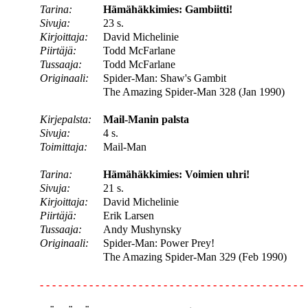
Tarina:
Hämähäkkimies: Gambiitti!
Sivuja:
23 s.
Kirjoittaja:
David Michelinie
Piirtäjä:
Todd McFarlane
Tussaaja:
Todd McFarlane
Originaali:
Spider-Man: Shaw's Gambit
The Amazing Spider-Man 328 (Jan 1990)
Kirjepalsta:
Mail-Manin palsta
Sivuja:
4 s.
Toimittaja:
Mail-Man
Tarina:
Hämähäkkimies: Voimien uhri!
Sivuja:
21 s.
Kirjoittaja:
David Michelinie
Piirtäjä:
Erik Larsen
Tussaaja:
Andy Mushynsky
Originaali:
Spider-Man: Power Prey!
The Amazing Spider-Man 329 (Feb 1990)
- - - - - - - - - - - - - - - - - - - - - - - - - - - - - - - - - - - - - - - - - - -