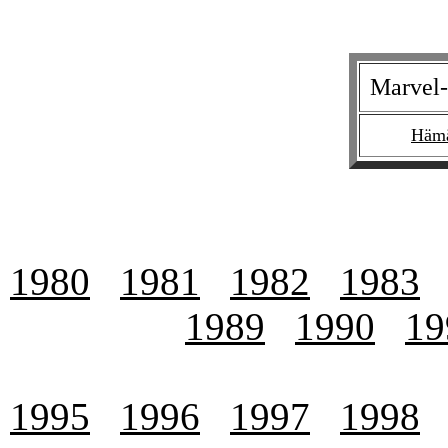
Marvel-
Hämä
1980
1981
1982
1983
1989
1990
19
1995
1996
1997
1998