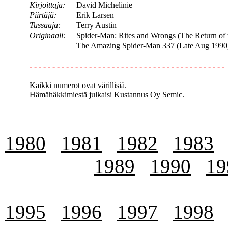
Kirjoittaja:
David Michelinie
Piirtäjä:
Erik Larsen
Tussaaja:
Terry Austin
Originaali:
Spider-Man: Rites and Wrongs (The Return of th
The Amazing Spider-Man 337 (Late Aug 1990
- - - - - - - - - - - - - - - - - - - - - - - - - - - - - - - - - - - - - - - - - - -
Kaikki numerot ovat värillisiä.
Hämähäkkimiestä julkaisi Kustannus Oy Semic.
1980
1981
1982
1983
1989
1990
19
1995
1996
1997
1998