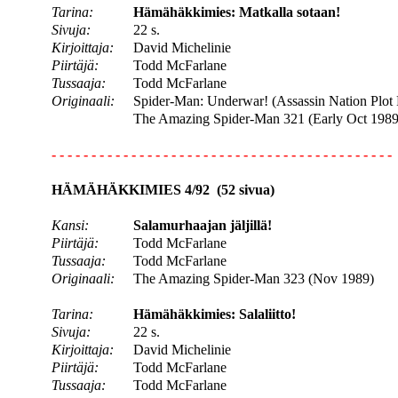
Tarina:
Hämähäkkimies: Matkalla sotaan!
Sivuja:
22 s.
Kirjoittaja:
David Michelinie
Piirtäjä:
Todd McFarlane
Tussaaja:
Todd McFarlane
Originaali:
Spider-Man: Underwar! (Assassin Nation Plot P
The Amazing Spider-Man 321 (Early Oct 1989
- - - - - - - - - - - - - - - - - - - - - - - - - - - - - - - - - - - - - - - - - - -
HÄMÄHÄKKIMIES 4/92 (52 sivua)
Kansi:
Salamurhaajan jäljillä!
Piirtäjä:
Todd McFarlane
Tussaaja:
Todd McFarlane
Originaali:
The Amazing Spider-Man 323 (Nov 1989)
Tarina:
Hämähäkkimies: Salaliitto!
Sivuja:
22 s.
Kirjoittaja:
David Michelinie
Piirtäjä:
Todd McFarlane
Tussaaja:
Todd McFarlane