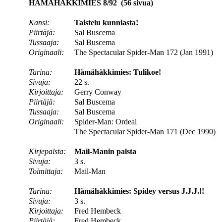
HÄMÄHÄKKIMIES 8/92 (56 sivua)
Kansi:
Taistelu kunniasta!
Piirtäjä:
Sal Buscema
Tussaaja:
Sal Buscema
Originaali:
The Spectacular Spider-Man 172 (Jan 1991)
Tarina:
Hämähäkkimies: Tulikoe!
Sivuja:
22 s.
Kirjoittaja:
Gerry Conway
Piirtäjä:
Sal Buscema
Tussaaja:
Sal Buscema
Originaali:
Spider-Man: Ordeal
The Spectacular Spider-Man 171 (Dec 1990)
Kirjepalsta:
Mail-Manin palsta
Sivuja:
3 s.
Toimittaja:
Mail-Man
Tarina:
Hämähäkkimies: Spidey versus J.J.J.!!
Sivuja:
3 s.
Kirjoittaja:
Fred Hembeck
Piirtäjä:
Fred Hembeck