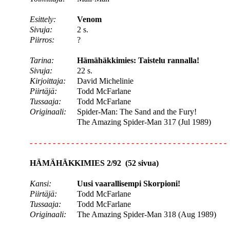
Esittely:
Venom
Sivuja:
2 s.
Piirros:
?
Tarina:
Hämähäkkimies: Taistelu rannalla!
Sivuja:
22 s.
Kirjoittaja:
David Michelinie
Piirtäjä:
Todd McFarlane
Tussaaja:
Todd McFarlane
Originaali:
Spider-Man: The Sand and the Fury!
The Amazing Spider-Man 317 (Jul 1989)
- - - - - - - - - - - - - - - - - - - - - - - - - - - - - - - - - - - - - - - - - - -
HÄMÄHÄKKIMIES 2/92 (52 sivua)
Kansi:
Uusi vaarallisempi Skorpioni!
Piirtäjä:
Todd McFarlane
Tussaaja:
Todd McFarlane
Originaali:
The Amazing Spider-Man 318 (Aug 1989)