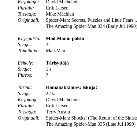
Kirjoittaja:
David Michelinie
Piirtäjä:
Erik Larsen
Tussaaja:
Mike Machlan
Originaali:
Spider-Man: Secrets, Puzzles and Little Fears...
The Amazing Spider-Man 334 (Early Jul 1990
Kirjepalsta:
Mail-Manin palsta
Sivuja:
3 s.
Toimittaja:
Mail-Man
Esittely:
Tärisyttäjä
Sivuja:
1 s.
Piirros:
?
Tarina:
Hämähäkkimies: Iskuja!
Sivuja:
22 s.
Kirjoittaja:
David Michelinie
Piirtäjä:
Erik Larsen
Tussaaja:
Terry Austin
Originaali:
Spider-Man: Shocks! (The Return of the Sinister
The Amazing Spider-Man 335 (Late Jul 1990)
- - - - - - - - - - - - - - - - - - - - - - - - - - - - - - - - - - - - - - - - - - -