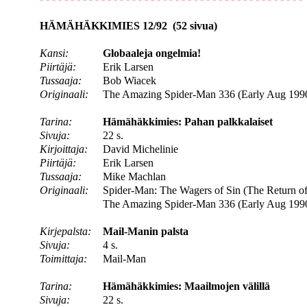
HÄMÄHÄKKIMIES 12/92 (52 sivua)
Kansi:
Globaaleja ongelmia!
Piirtäjä:
Erik Larsen
Tussaaja:
Bob Wiacek
Originaali:
The Amazing Spider-Man 336 (Early Aug 199
Tarina:
Hämähäkkimies: Pahan palkkalaiset
Sivuja:
22 s.
Kirjoittaja:
David Michelinie
Piirtäjä:
Erik Larsen
Tussaaja:
Mike Machlan
Originaali:
Spider-Man: The Wagers of Sin (The Return of t
The Amazing Spider-Man 336 (Early Aug 199
Kirjepalsta:
Mail-Manin palsta
Sivuja:
4 s.
Toimittaja:
Mail-Man
Tarina:
Hämähäkkimies: Maailmojen välillä
Sivuja:
22 s.