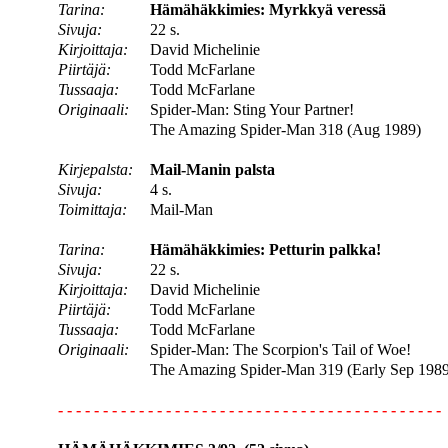
Tarina:
Hämähäkkimies: Myrkkyä veressä
Sivuja:
22 s.
Kirjoittaja:
David Michelinie
Piirtäjä:
Todd McFarlane
Tussaaja:
Todd McFarlane
Originaali:
Spider-Man: Sting Your Partner!
The Amazing Spider-Man 318 (Aug 1989)
Kirjepalsta:
Mail-Manin palsta
Sivuja:
4 s.
Toimittaja:
Mail-Man
Tarina:
Hämähäkkimies: Petturin palkka!
Sivuja:
22 s.
Kirjoittaja:
David Michelinie
Piirtäjä:
Todd McFarlane
Tussaaja:
Todd McFarlane
Originaali:
Spider-Man: The Scorpion's Tail of Woe!
The Amazing Spider-Man 319 (Early Sep 1989
- - - - - - - - - - - - - - - - - - - - - - - - - - - - - - - - - - - - - - - - - - -