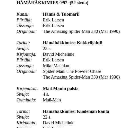
HÄMÄHÄKKIMIES 9/92 (52 sivua)
Kansi:
Hämis & Tuomari!
Piirtäjä:
Erik Larsen
Tussaaja:
Erik Larsen
Originaali:
The Amazing Spider-Man 330 (Mar 1990)
Tarina:
Hämähäkkimies: Kokkelijahti!
Sivuja:
22 s.
Kirjoittaja:
David Michelinie
Piirtäjä:
Erik Larsen
Tussaaja:
Mike Machlan
Originaali:
Spider-Man: The Powder Chase
The Amazing Spider-Man 330 (Mar 1990)
Kirjepalsta:
Mail-Manin palsta
Sivuja:
4 s.
Toimittaja:
Mail-Man
Tarina:
Hämähäkkimies: Kuoleman kanta
Sivuja:
22 s.
Kirjoittaja:
David Michelinie