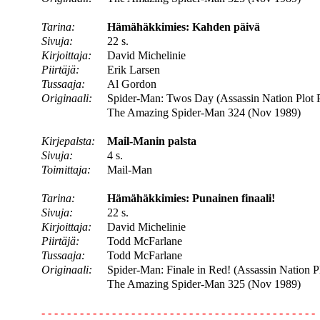
Tarina:
Hämähäkkimies: Kahden päivä
Sivuja:
22 s.
Kirjoittaja:
David Michelinie
Piirtäjä:
Erik Larsen
Tussaaja:
Al Gordon
Originaali:
Spider-Man: Twos Day (Assassin Nation Plot P
The Amazing Spider-Man 324 (Nov 1989)
Kirjepalsta:
Mail-Manin palsta
Sivuja:
4 s.
Toimittaja:
Mail-Man
Tarina:
Hämähäkkimies: Punainen finaali!
Sivuja:
22 s.
Kirjoittaja:
David Michelinie
Piirtäjä:
Todd McFarlane
Tussaaja:
Todd McFarlane
Originaali:
Spider-Man: Finale in Red! (Assassin Nation Pl
The Amazing Spider-Man 325 (Nov 1989)
- - - - - - - - - - - - - - - - - - - - - - - - - - - - - - - - - - - - - - - - - - -