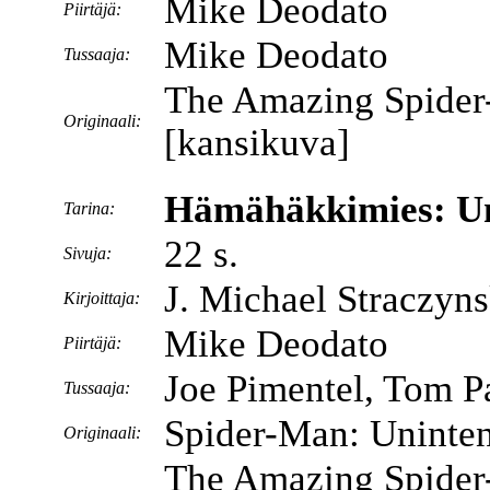
Mike Deodato
Piirtäjä:
Mike Deodato
Tussaaja:
The Amazing Spider
Originaali:
[kansikuva]
Hämähäkkimies: Un
Tarina:
22 s.
Sivuja:
J. Michael Straczyns
Kirjoittaja:
Mike Deodato
Piirtäjä:
Joe Pimentel, Tom P
Tussaaja:
Spider-Man: Uninte
Originaali:
The Amazing Spider