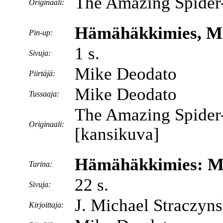
The Amazing Spider
Originaali:
Hämähäkkimies, Ma
Pin-up:
1 s.
Sivuja:
Mike Deodato
Piirtäjä:
Mike Deodato
Tussaaja:
The Amazing Spider
Originaali:
[kansikuva]
Hämähäkkimies: Ma
Tarina:
22 s.
Sivuja:
J. Michael Straczyns
Kirjoittaja: