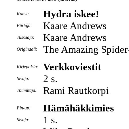
Hydra iskee!
Kansi:
Kaare Andrews
Piirtäjä:
Kaare Andrews
Tussaaja:
The Amazing Spider
Originaali:
Verkkoviestit
Kirjepalsta:
2 s.
Sivuja:
Rami Rautkorpi
Toimittaja:
Hämähäkkimies
Pin-up:
1 s.
Sivuja: