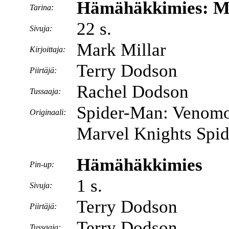
Hämähäkkimies: My
Tarina:
22 s.
Sivuja:
Mark Millar
Kirjoittaja:
Terry Dodson
Piirtäjä:
Rachel Dodson
Tussaaja:
Spider-Man: Venomo
Originaali:
Marvel Knights Spi
Hämähäkkimies
Pin-up:
1 s.
Sivuja:
Terry Dodson
Piirtäjä:
Terry Dodson
Tussaaja: