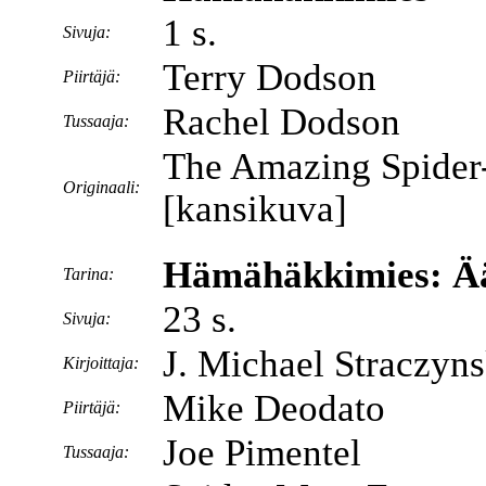
1 s.
Sivuja:
Terry Dodson
Piirtäjä:
Rachel Dodson
Tussaaja:
The Amazing Spider
Originaali:
[kansikuva]
Hämähäkkimies: Ää
Tarina:
23 s.
Sivuja:
J. Michael Straczyns
Kirjoittaja:
Mike Deodato
Piirtäjä:
Joe Pimentel
Tussaaja: