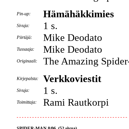
Hämähäkkimies
Pin-up:
1 s.
Sivuja:
Mike Deodato
Piirtäjä:
Mike Deodato
Tussaaja:
The Amazing Spider-
Originaali:
Verkkoviestit
Kirjepalsta:
1 s.
Sivuja:
Rami Rautkorpi
Toimittaja:
- - - - - - - - - - - - - - - - - - - - - - - - - - - - - - - - - - - - - - - - - - -
SPIDER-MAN 8/06 (52 sivua)