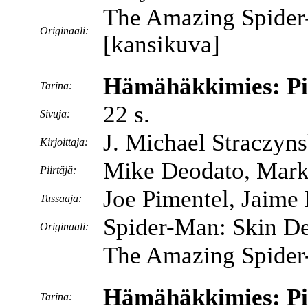
The Amazing Spider
Originaali:
[kansikuva]
Hämähäkkimies: Pin
Tarina:
22 s.
Sivuja:
J. Michael Straczyns
Kirjoittaja:
Mike Deodato, Mark
Piirtäjä:
Joe Pimentel, Jaim
Tussaaja:
Spider-Man: Skin De
Originaali:
The Amazing Spider
Hämähäkkimies: Pin
Tarina: