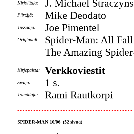
J. Michael Straczyns
Kirjoittaja:
Mike Deodato
Piirtäjä:
Joe Pimentel
Tussaaja:
Spider-Man: All Fal
Originaali:
The Amazing Spider
Verkkoviestit
Kirjepalsta:
1 s.
Sivuja:
Rami Rautkorpi
Toimittaja:
- - - - - - - - - - - - - - - - - - - - - - - - - - - - - - - - - - - - - - - - - - -
SPIDER-MAN 10/06 (52 sivua)