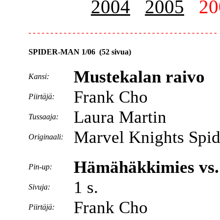
2004
2005
20
- - - - - - - - - - - - - - - - - - - - - - - - - - - - - - - - - - - - - - - - - - -
SPIDER-MAN 1/06 (52 sivua)
Mustekalan raivo
Kansi:
Frank Cho
Piirtäjä:
Laura Martin
Tussaaja:
Marvel Knights Spid
Originaali:
Hämähäkkimies vs.
Pin-up:
1 s.
Sivuja:
Frank Cho
Piirtäjä: