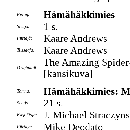
Hämähäkkimies
Pin-up:
1 s.
Sivuja:
Kaare Andrews
Piirtäjä:
Kaare Andrews
Tussaaja:
The Amazing Spider
Originaali:
[kansikuva]
Hämähäkkimies: Mo
Tarina:
21 s.
Sivuja:
J. Michael Straczyns
Kirjoittaja:
Mike Deodato
Piirtäjä: