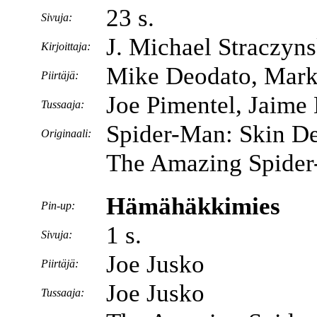
23 s.
Sivuja:
J. Michael Straczyns
Kirjoittaja:
Mike Deodato, Mark
Piirtäjä:
Joe Pimentel, Jaim
Tussaaja:
Spider-Man: Skin De
Originaali:
The Amazing Spider
Hämähäkkimies
Pin-up:
1 s.
Sivuja:
Joe Jusko
Piirtäjä:
Joe Jusko
Tussaaja: