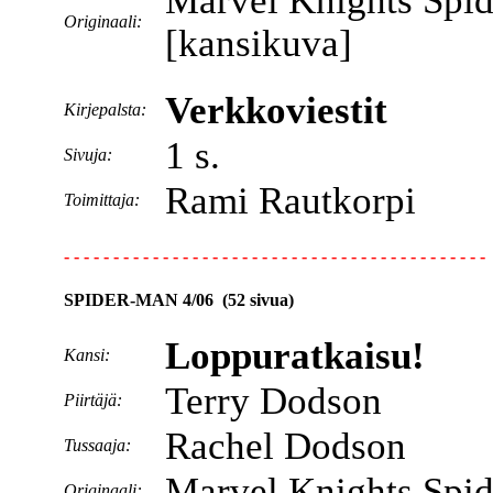
Marvel Knights Spi
Originaali:
[kansikuva]
Verkkoviestit
Kirjepalsta:
1 s.
Sivuja:
Rami Rautkorpi
Toimittaja:
- - - - - - - - - - - - - - - - - - - - - - - - - - - - - - - - - - - - - - - - - - -
SPIDER-MAN 4/06 (52 sivua)
Loppuratkaisu!
Kansi:
Terry Dodson
Piirtäjä:
Rachel Dodson
Tussaaja:
Marvel Knights Spi
Originaali: