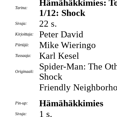
Hämähäkkimies: Toi
Tarina:
1/12: Shock
22 s.
Sivuja:
Peter David
Kirjoittaja:
Mike Wieringo
Piirtäjä:
Karl Kesel
Tussaaja:
Spider-Man: The Oth
Originaali:
Shock
Friendly Neighborh
Hämähäkkimies
Pin-up:
1 s.
Sivuja: