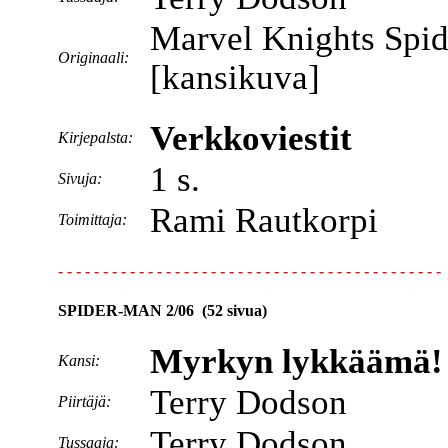
Marvel Knights Spi
Originaali:
[kansikuva]
Verkkoviestit
Kirjepalsta:
1 s.
Sivuja:
Rami Rautkorpi
Toimittaja:
- - - - - - - - - - - - - - - - - - - - - - - - - - - - - - - - - - - - - - - - - - -
SPIDER-MAN 2/06 (52 sivua)
Myrkyn lykkäämä!
Kansi:
Terry Dodson
Piirtäjä:
Terry Dodson
Tussaaja: