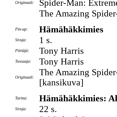
Spider-Man: Extrem
Originaali:
The Amazing Spider
Hämähäkkimies
Pin-up:
1 s.
Sivuja:
Tony Harris
Piirtäjä:
Tony Harris
Tussaaja:
The Amazing Spider
Originaali:
[kansikuva]
Hämähäkkimies: Al
Tarina:
22 s.
Sivuja: