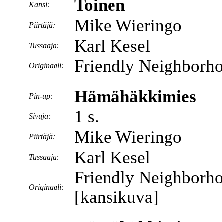
Toinen
Kansi:
Mike Wieringo
Piirtäjä:
Karl Kesel
Tussaaja:
Friendly Neighborh
Originaali:
Hämähäkkimies
Pin-up:
1 s.
Sivuja:
Mike Wieringo
Piirtäjä:
Karl Kesel
Tussaaja:
Friendly Neighborh
Originaali:
[kansikuva]