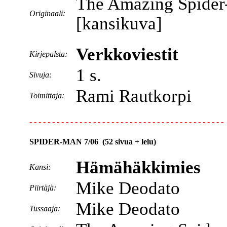
The Amazing Spider
Originaali:
[kansikuva]
Verkkoviestit
Kirjepalsta:
1 s.
Sivuja:
Rami Rautkorpi
Toimittaja:
- - - - - - - - - - - - - - - - - - - - - - - - - - - - - - - - - - - - - - - - - - -
SPIDER-MAN 7/06 (52 sivua + lelu)
Hämähäkkimies
Kansi:
Mike Deodato
Piirtäjä:
Mike Deodato
Tussaaja: