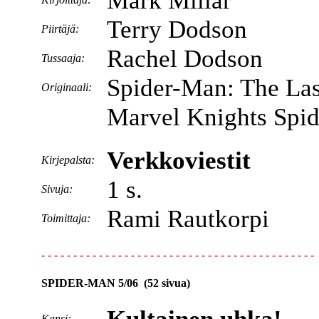
Mark Millar
Terry Dodson
Piirtäjä:
Rachel Dodson
Tussaaja:
Spider-Man: The Las
Originaali:
Marvel Knights Spi
Verkkoviestit
Kirjepalsta:
1 s.
Sivuja:
Rami Rautkorpi
Toimittaja:
- - - - - - - - - - - - - - - - - - - - - - - - - - - - - - - - - - - - - - - - - - -
SPIDER-MAN 5/06 (52 sivua)
Kansi: