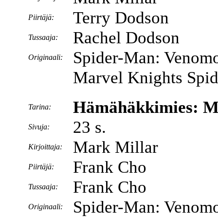
Terry Dodson
Piirtäjä:
Rachel Dodson
Tussaaja:
Spider-Man: Venomou
Originaali:
Marvel Knights Spi
Hämähäkkimies: My
Tarina:
23 s.
Sivuja:
Mark Millar
Kirjoittaja:
Frank Cho
Piirtäjä:
Frank Cho
Tussaaja:
Spider-Man: Venomo
Originaali: