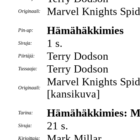
Marvel Knights Spid
Originaali:
Hämähäkkimies
Pin-up:
1 s.
Sivuja:
Terry Dodson
Piirtäjä:
Terry Dodson
Tussaaja:
Marvel Knights Spi
Originaali:
[kansikuva]
Hämähäkkimies: My
Tarina:
21 s.
Sivuja:
Mark Millar
Kirjoittaja: