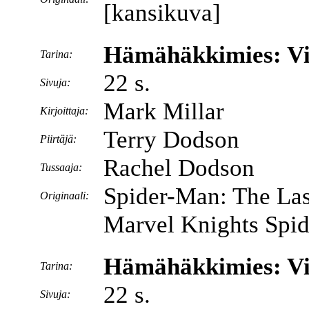
[kansikuva]
Hämähäkkimies: Vii
Tarina:
22 s.
Sivuja:
Mark Millar
Kirjoittaja:
Terry Dodson
Piirtäjä:
Rachel Dodson
Tussaaja:
Spider-Man: The Las
Originaali:
Marvel Knights Spid
Hämähäkkimies: Vii
Tarina:
22 s.
Sivuja: