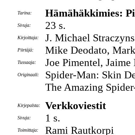
Hämähäkkimies: Pin
Tarina:
23 s.
Sivuja:
J. Michael Straczyns
Kirjoittaja:
Mike Deodato, Mark
Piirtäjä:
Joe Pimentel, Jaim
Tussaaja:
Spider-Man: Skin De
Originaali:
The Amazing Spider
Verkkoviestit
Kirjepalsta:
1 s.
Sivuja:
Rami Rautkorpi
Toimittaja: