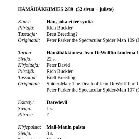
HÄMÄHÄKKIMIES 2/89 (52 sivua + juliste)
Kansi:
Hän, joka ei tee syntiä
Piirtäjä:
Rich Buckler
Tussaaja:
Brett Breeding?
Originaali:
Peter Parker the Spectacular Spider-Man 109 
Tarina:
Hämähäkkimies: Jean DeWolffin kuolema 1. 
Sivuja:
22 s.
Kirjoittaja:
Peter David
Piirtäjä:
Rich Buckler
Tussaaja:
Brett Breeding
Originaali:
Spider-Man: The Death of Jean DeWolff Part O
Peter Parker the Spectacular Spider-Man 107 (
Esittely:
Daredevil
Sivuja:
1 s.
Piirros:
?
Kirjepalsta:
Mail-Manin palsta
Sivuja:
3 s.