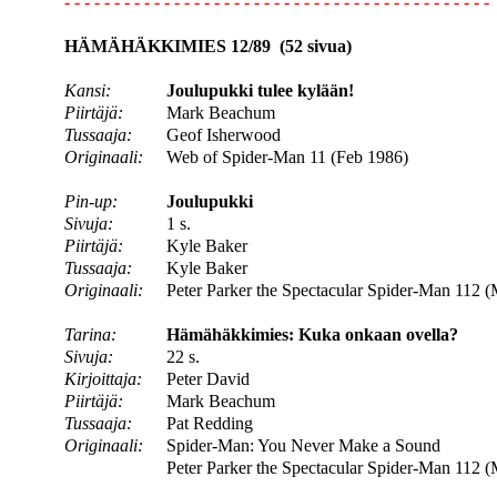
- - - - - - - - - - - - - - - - - - - - - - - - - - - - - - - - - - - - - - - - - - -
HÄMÄHÄKKIMIES 12/89 (52 sivua)
Kansi:
Joulupukki tulee kylään!
Piirtäjä:
Mark Beachum
Tussaaja:
Geof Isherwood
Originaali:
Web of Spider-Man 11 (Feb 1986)
Pin-up:
Joulupukki
Sivuja:
1 s.
Piirtäjä:
Kyle Baker
Tussaaja:
Kyle Baker
Originaali:
Peter Parker the Spectacular Spider-Man 112 
Tarina:
Hämähäkkimies: Kuka onkaan ovella?
Sivuja:
22 s.
Kirjoittaja:
Peter David
Piirtäjä:
Mark Beachum
Tussaaja:
Pat Redding
Originaali:
Spider-Man: You Never Make a Sound
Peter Parker the Spectacular Spider-Man 112 