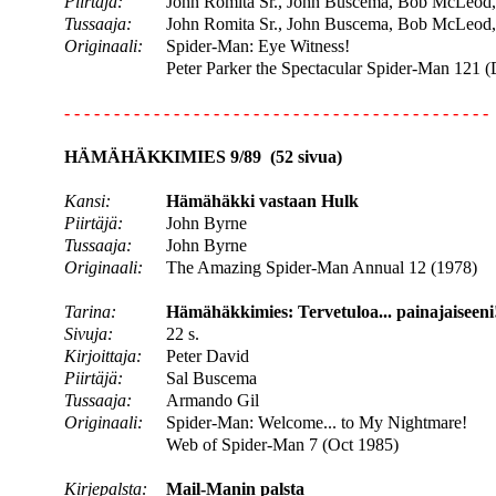
Piirtäjä:
John Romita Sr., John Buscema, Bob McLeod, 
Tussaaja:
John Romita Sr., John Buscema, Bob McLeod, 
Originaali:
Spider-Man: Eye Witness!
Peter Parker the Spectacular Spider-Man 121 
- - - - - - - - - - - - - - - - - - - - - - - - - - - - - - - - - - - - - - - - - - -
HÄMÄHÄKKIMIES 9/89 (52 sivua)
Kansi:
Hämähäkki vastaan Hulk
Piirtäjä:
John Byrne
Tussaaja:
John Byrne
Originaali:
The Amazing Spider-Man Annual 12 (1978)
Tarina:
Hämähäkkimies: Tervetuloa... painajaiseeni
Sivuja:
22 s.
Kirjoittaja:
Peter David
Piirtäjä:
Sal Buscema
Tussaaja:
Armando Gil
Originaali:
Spider-Man: Welcome... to My Nightmare!
Web of Spider-Man 7 (Oct 1985)
Kirjepalsta:
Mail-Manin palsta