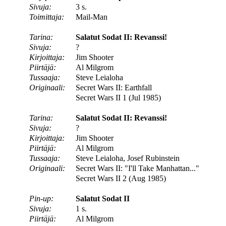
Sivuja:
3 s.
Toimittaja:
Mail-Man
Tarina:
Salatut Sodat II: Revanssi!
Sivuja:
?
Kirjoittaja:
Jim Shooter
Piirtäjä:
Al Milgrom
Tussaaja:
Steve Leialoha
Originaali:
Secret Wars II: Earthfall
Secret Wars II 1 (Jul 1985)
Tarina:
Salatut Sodat II: Revanssi!
Sivuja:
?
Kirjoittaja:
Jim Shooter
Piirtäjä:
Al Milgrom
Tussaaja:
Steve Leialoha, Josef Rubinstein
Originaali:
Secret Wars II: "I'll Take Manhattan..."
Secret Wars II 2 (Aug 1985)
Pin-up:
Salatut Sodat II
Sivuja:
1 s.
Piirtäjä:
Al Milgrom