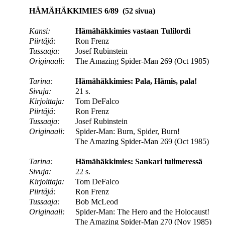
HÄMÄHÄKKIMIES 6/89 (52 sivua)
Kansi:
Hämähäkkimies vastaan Tulilordi
Piirtäjä:
Ron Frenz
Tussaaja:
Josef Rubinstein
Originaali:
The Amazing Spider-Man 269 (Oct 1985)
Tarina:
Hämähäkkimies: Pala, Hämis, pala!
Sivuja:
21 s.
Kirjoittaja:
Tom DeFalco
Piirtäjä:
Ron Frenz
Tussaaja:
Josef Rubinstein
Originaali:
Spider-Man: Burn, Spider, Burn!
The Amazing Spider-Man 269 (Oct 1985)
Tarina:
Hämähäkkimies: Sankari tulimeressä
Sivuja:
22 s.
Kirjoittaja:
Tom DeFalco
Piirtäjä:
Ron Frenz
Tussaaja:
Bob McLeod
Originaali:
Spider-Man: The Hero and the Holocaust!
The Amazing Spider-Man 270 (Nov 1985)