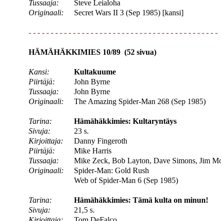
Tussaaja:
Steve Leialoha
Originaali:
Secret Wars II 3 (Sep 1985) [kansi]
- - - - - - - - - - - - - - - - - - - - - - - - - - - - - - - - - - - - - - - - - - -
HÄMÄHÄKKIMIES 10/89 (52 sivua)
Kansi:
Kultakuume
Piirtäjä:
John Byrne
Tussaaja:
John Byrne
Originaali:
The Amazing Spider-Man 268 (Sep 1985)
Tarina:
Hämähäkkimies: Kultaryntäys
Sivuja:
23 s.
Kirjoittaja:
Danny Fingeroth
Piirtäjä:
Mike Harris
Tussaaja:
Mike Zeck, Bob Layton, Dave Simons, Jim M
Originaali:
Spider-Man: Gold Rush
Web of Spider-Man 6 (Sep 1985)
Tarina:
Hämähäkkimies: Tämä kulta on minun!
Sivuja:
21,5 s.
Kirjoittaja:
Tom DeFalco