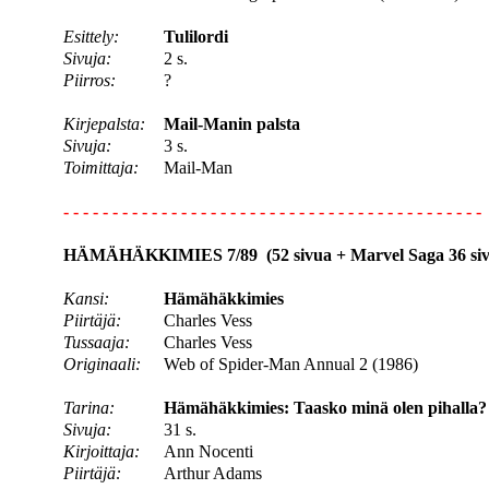
Esittely:
Tulilordi
Sivuja:
2 s.
Piirros:
?
Kirjepalsta:
Mail-Manin palsta
Sivuja:
3 s.
Toimittaja:
Mail-Man
- - - - - - - - - - - - - - - - - - - - - - - - - - - - - - - - - - - - - - - - - - -
HÄMÄHÄKKIMIES 7/89 (52 sivua + Marvel Saga 36 sivua
Kansi:
Hämähäkkimies
Piirtäjä:
Charles Vess
Tussaaja:
Charles Vess
Originaali:
Web of Spider-Man Annual 2 (1986)
Tarina:
Hämähäkkimies: Taasko minä olen pihalla?
Sivuja:
31 s.
Kirjoittaja:
Ann Nocenti
Piirtäjä:
Arthur Adams