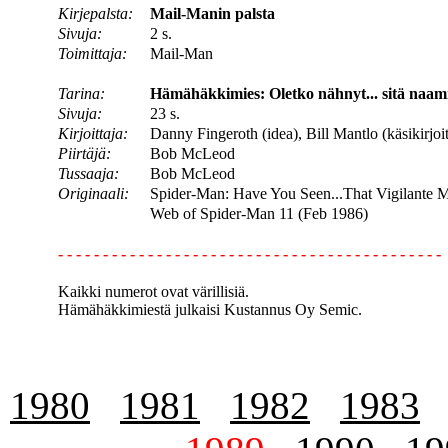
Kirjepalsta:
Mail-Manin palsta
Sivuja:
2 s.
Toimittaja:
Mail-Man
Tarina:
Hämähäkkimies: Oletko nähnyt... sitä naam
Sivuja:
23 s.
Kirjoittaja:
Danny Fingeroth (idea), Bill Mantlo (käsikirjoi
Piirtäjä:
Bob McLeod
Tussaaja:
Bob McLeod
Originaali:
Spider-Man: Have You Seen...That Vigilante 
Web of Spider-Man 11 (Feb 1986)
- - - - - - - - - - - - - - - - - - - - - - - - - - - - - - - - - - - - - - - - - - -
Kaikki numerot ovat värillisiä.
Hämähäkkimiestä julkaisi Kustannus Oy Semic.
1980
1981
1982
1983