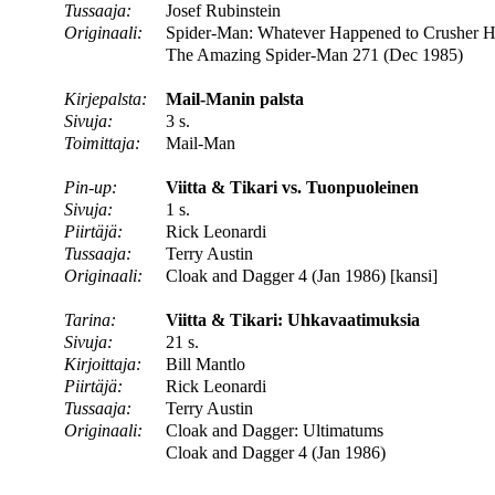
Tussaaja:
Josef Rubinstein
Originaali:
Spider-Man: Whatever Happened to Crusher 
The Amazing Spider-Man 271 (Dec 1985)
Kirjepalsta:
Mail-Manin palsta
Sivuja:
3 s.
Toimittaja:
Mail-Man
Pin-up:
Viitta & Tikari vs. Tuonpuoleinen
Sivuja:
1 s.
Piirtäjä:
Rick Leonardi
Tussaaja:
Terry Austin
Originaali:
Cloak and Dagger 4 (Jan 1986) [kansi]
Tarina:
Viitta & Tikari: Uhkavaatimuksia
Sivuja:
21 s.
Kirjoittaja:
Bill Mantlo
Piirtäjä:
Rick Leonardi
Tussaaja:
Terry Austin
Originaali:
Cloak and Dagger: Ultimatums
Cloak and Dagger 4 (Jan 1986)