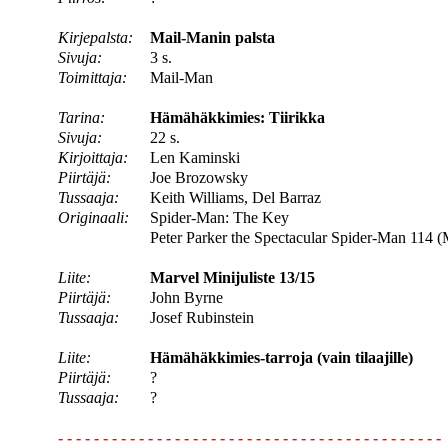
Kirjepalsta:
Mail-Manin palsta
Sivuja:
3 s.
Toimittaja:
Mail-Man
Tarina:
Hämähäkkimies: Tiirikka
Sivuja:
22 s.
Kirjoittaja:
Len Kaminski
Piirtäjä:
Joe Brozowsky
Tussaaja:
Keith Williams, Del Barraz
Originaali:
Spider-Man: The Key
Peter Parker the Spectacular Spider-Man 114 
Liite:
Marvel Minijuliste 13/15
Piirtäjä:
John Byrne
Tussaaja:
Josef Rubinstein
Liite:
Hämähäkkimies-tarroja (vain tilaajille)
Piirtäjä:
?
Tussaaja:
?
- - - - - - - - - - - - - - - - - - - - - - - - - - - - - - - - - - - - - - - - - - -