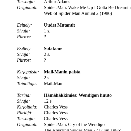
Tussaaja:
Arthur Adams
Originaali:
Spider-Man: Wake Me Up I Gotta Be Dreamin
Web of Spider-Man Annual 2 (1986)
Esittely:
Uudet Mutantit
Sivuja:
1 s.
Piirros:
?
Esittely:
Sotakone
Sivuja:
2 s.
Piirros:
?
Kirjepalsta:
Mail-Manin palsta
Sivuja:
2 s.
Toimittaja:
Mail-Man
Tarina:
Hämähäkkimies: Wendigon huuto
Sivuja:
12 s.
Kirjoittaja:
Charles Vess
Piirtäjä:
Charles Vess
Tussaaja:
Charles Vess
Originaali:
Spider-Man: Cry of the Wendigo
The Amazing Spider-Man 277 (Jun 1986)