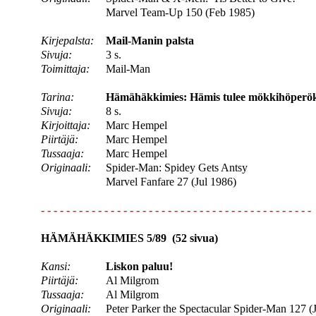
Marvel Team-Up 150 (Feb 1985)
Kirjepalsta:
Mail-Manin palsta
Sivuja:
3 s.
Toimittaja:
Mail-Man
Tarina:
Hämähäkkimies: Hämis tulee mökkihöperök
Sivuja:
8 s.
Kirjoittaja:
Marc Hempel
Piirtäjä:
Marc Hempel
Tussaaja:
Marc Hempel
Originaali:
Spider-Man: Spidey Gets Antsy
Marvel Fanfare 27 (Jul 1986)
- - - - - - - - - - - - - - - - - - - - - - - - - - - - - - - - - - - - - - - - - - -
HÄMÄHÄKKIMIES 5/89 (52 sivua)
Kansi:
Liskon paluu!
Piirtäjä:
Al Milgrom
Tussaaja:
Al Milgrom
Originaali:
Peter Parker the Spectacular Spider-Man 127 (