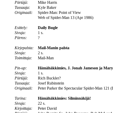
Piirtäjä:
Mike Harris
Tussaaja:
Kyle Baker
Originaali:
Spider-Man: Point of View
Web of Spider-Man 13 (Apr 1986)
Esittely:
Daily Bugle
Sivuja:
1 s.
Piirros:
?
Kirjepalsta:
Mail-Manin palsta
Sivuja:
2 s.
Toimittaja:
Mail-Man
Pin-up:
Hämähäkkimies, J. Jonah Jameson ja Mary
Sivuja:
1 s.
Piirtäjä:
Rich Buckler?
Tussaaja:
Josef Rubinstein
Originaali:
Peter Parker the Spectacular Spider-Man 121 (
Tarina:
Hämähäkkimies: Silminnäkijä!
Sivuja:
22 s.
Kirjoittaja:
Peter David