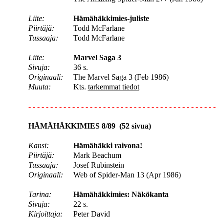
Liite:
Hämähäkkimies-juliste
Piirtäjä:
Todd McFarlane
Tussaaja:
Todd McFarlane
Liite:
Marvel Saga 3
Sivuja:
36 s.
Originaali:
The Marvel Saga 3 (Feb 1986)
Muuta:
Kts.
tarkemmat tiedot
- - - - - - - - - - - - - - - - - - - - - - - - - - - - - - - - - - - - - - - - - - -
HÄMÄHÄKKIMIES 8/89 (52 sivua)
Kansi:
Hämähäkki raivona!
Piirtäjä:
Mark Beachum
Tussaaja:
Josef Rubinstein
Originaali:
Web of Spider-Man 13 (Apr 1986)
Tarina:
Hämähäkkimies: Näkökanta
Sivuja:
22 s.
Kirjoittaja:
Peter David