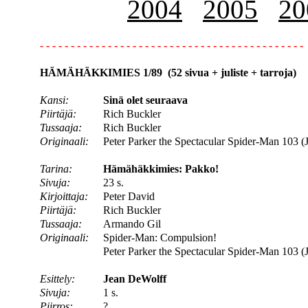
2004
2005
20
- - - - - - - - - - - - - - - - - - - - - - - - - - - - - - - - - - - - - - - - - - -
HÄMÄHÄKKIMIES 1/89 (52 sivua + juliste + tarroja)
Kansi:
Sinä olet seuraava
Piirtäjä:
Rich Buckler
Tussaaja:
Rich Buckler
Originaali:
Peter Parker the Spectacular Spider-Man 103 (
Tarina:
Hämähäkkimies: Pakko!
Sivuja:
23 s.
Kirjoittaja:
Peter David
Piirtäjä:
Rich Buckler
Tussaaja:
Armando Gil
Originaali:
Spider-Man: Compulsion!
Peter Parker the Spectacular Spider-Man 103 (
Esittely:
Jean DeWolff
Sivuja:
1 s.
Piirros:
?