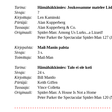
Tarina:
Hämähäkkimies: Joukossamme matelee Lis
Sivuja:
?
Kirjoittaja:
Len Kaminski
Piirtäjä:
Alan Kupperberg
Tussaaja:
Alan Kupperberg & Co.
Originaali:
Spider-Man: Among Us Lurks...a Lizard!
Peter Parker the Spectacular Spider-Man 127 (
Kirjepalsta:
Mail-Manin palsta
Sivuja:
3 s.
Toimittaja:
Mail-Man
Tarina:
Hämähäkkimies: Talo ei ole koti
Sivuja:
24 s.
Kirjoittaja:
Bill Mantlo
Piirtäjä:
Keith Giffen
Tussaaja:
Vince Colletta
Originaali:
Spider-Man: A House Is Not a Home
Peter Parker the Spectacular Spider-Man 120 
- - - - - - - - - - - - - - - - - - - - - - - - - - - - - - - - - - - - - - - - - - -