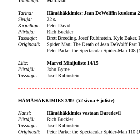
Toimittaja:
Mail-Man
Tarina:
Hämähäkkimies: Jean DeWolffin kuolema 2.
Sivuja:
22 s.
Kirjoittaja:
Peter David
Piirtäjä:
Rich Buckler
Tussaaja:
Brett Breeding, Josef Rubinstein, Kyle Baker,
Originaali:
Spider-Man: The Death of Jean DeWolff Part T
Peter Parker the Spectacular Spider-Man 108 
Liite:
Marvel Minijuliste 14/15
Piirtäjä:
John Byrne
Tussaaja:
Josef Rubinstein
- - - - - - - - - - - - - - - - - - - - - - - - - - - - - - - - - - - - - - - - - - -
HÄMÄHÄKKIMIES 3/89 (52 sivua + juliste)
Kansi:
Hämähäkkimies vastaan Daredevil
Piirtäjä:
Rich Buckler
Tussaaja:
Josef Rubinstein
Originaali:
Peter Parker the Spectacular Spider-Man 110 (