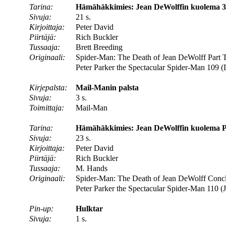
Tarina:
Hämähäkkimies: Jean DeWolffin kuolema 3. o
Sivuja:
21 s.
Kirjoittaja:
Peter David
Piirtäjä:
Rich Buckler
Tussaaja:
Brett Breeding
Originaali:
Spider-Man: The Death of Jean DeWolff Part 
Peter Parker the Spectacular Spider-Man 109 
Kirjepalsta:
Mail-Manin palsta
Sivuja:
3 s.
Toimittaja:
Mail-Man
Tarina:
Hämähäkkimies: Jean DeWolffin kuolema Pää
Sivuja:
23 s.
Kirjoittaja:
Peter David
Piirtäjä:
Rich Buckler
Tussaaja:
M. Hands
Originaali:
Spider-Man: The Death of Jean DeWolff Concl
Peter Parker the Spectacular Spider-Man 110 (
Pin-up:
Hulktar
Sivuja:
1 s.