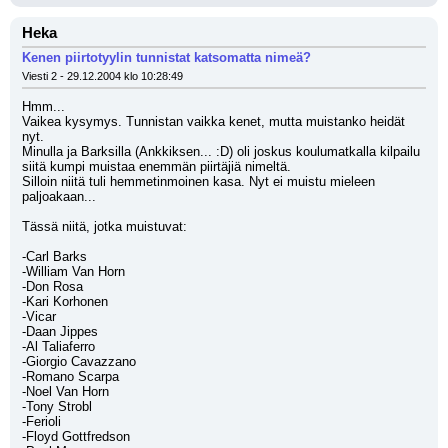
Heka
Kenen piirtotyylin tunnistat katsomatta nimeä?
Viesti 2 - 29.12.2004 klo 10:28:49
Hmm...
Vaikea kysymys. Tunnistan vaikka kenet, mutta muistanko heidät 
nyt.
Minulla ja Barksilla (Ankkiksen... :D) oli joskus koulumatkalla kilpailu 
siitä kumpi muistaa enemmän piirtäjiä nimeltä.
Silloin niitä tuli hemmetinmoinen kasa. Nyt ei muistu mieleen 
paljoakaan...
Tässä niitä, jotka muistuvat:
-Carl Barks
-William Van Horn
-Don Rosa
-Kari Korhonen
-Vicar
-Daan Jippes
-Al Taliaferro
-Giorgio Cavazzano
-Romano Scarpa
-Noel Van Horn
-Tony Strobl
-Ferioli
-Floyd Gottfredson