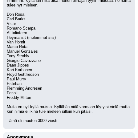
Hmmmm. Kyllähän niitä aika monen piirtäjän tyylin muistaa. no nämä 
tulee nyt mieleen.
Don Rosa
Carl Barks
Vicar
Romano Scarpa
Al taliaferro
Heymansit (molemmat siis)
Van Hornit 
Marco Rota
Manuel Gonzales
Tony Strobly
Giorgio Cavazzano
Daan Jippes
Kari Korhonen
Floyd Gottfredson
Paul Murry
Esteban
Flemming Andresen 
Ferioli
Freddy Milton
Muita en nyt kyllä muista. Kyllähän niitä varmaan löytyisi vielä mutta 
kun nimiä ei ikinä tule mieleen silloin kun pitäisi.
Tämä oli muuten 3000 viesti.
Anonymous