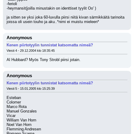
-ferioli
-heymansit(joilla minustakin on identtiset tyylit Oo' )
ja sitten se yksi joka 60-luvulla piirsi niitä kivan särmikkäitä tarinoita 
joissa oli usein touho ja aku..*nimi ei muistu mieleen*
Anonymous
Kenen piirtotyylin tunnistat katsomatta nimeä?
Viesti 4 - 29.12.2004 klo 18:35:45
Al Hubbard? Myös Tony Strobl piirsi jotain.
Anonymous
Kenen piirtotyylin tunnistat katsomatta nimeä?
Viesti 5 - 15.01.2005 klo 15:25:39
Esteban 
Colomer 
Marco Rota 
Manuel Gonzales 
Vicar 
William Van Horn 
Noel Van Horn 
Flemming Andresen 
Romano Scarpa 