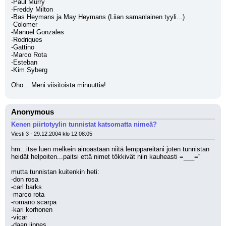
-Paul Murry
-Freddy Milton
-Bas Heymans ja May Heymans (Liian samanlainen tyyli...)
-Colomer
-Manuel Gonzales
-Rodriques
-Gattino
-Marco Rota
-Esteban
-Kim Syberg
Oho... Meni viisitoista minuuttia!
Anonymous
Kenen piirtotyylin tunnistat katsomatta nimeä?
Viesti 3 - 29.12.2004 klo 12:08:05
hm...itse luen melkein ainoastaan niitä lemppareitani joten tunnistan 
heidät helpoiten...paitsi että nimet tökkivät niin kauheasti =___=''
mutta tunnistan kuitenkin heti:
-don rosa
-carl barks
-marco rota
-romano scarpa
-kari korhonen
-vicar
-daan jippes