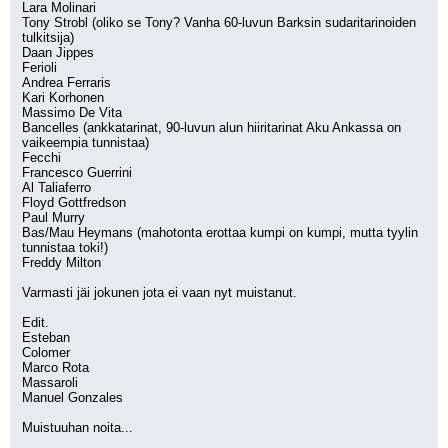
Lara Molinari
Tony Strobl (oliko se Tony? Vanha 60-luvun Barksin sudaritarinoiden 
tulkitsija)
Daan Jippes
Ferioli
Andrea Ferraris
Kari Korhonen
Massimo De Vita
Bancelles (ankkatarinat, 90-luvun alun hiiritarinat Aku Ankassa on 
vaikeempia tunnistaa)
Fecchi
Francesco Guerrini
Al Taliaferro
Floyd Gottfredson
Paul Murry
Bas/Mau Heymans (mahotonta erottaa kumpi on kumpi, mutta tyylin 
tunnistaa toki!)
Freddy Milton
Varmasti jäi jokunen jota ei vaan nyt muistanut.
Edit.
Esteban
Colomer
Marco Rota
Massaroli
Manuel Gonzales
Muistuuhan noita...