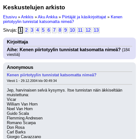
Keskustelujen arkisto
Etusivu
»
Ankkis
»
Aku Ankka
»
Piirtäjät ja käsikirjoittajat
»
Kenen
piirtotyylin tunnistat katsomatta nimeä?
Sivuja:
1
2
3
4
5
6
7
8
9
10
11
12
13
Kirjoittaja
Aihe: Kenen piirtotyylin tunnistat katsomatta nimeä?
(184
viestiä)
Anonymous
Kenen piirtotyylin tunnistat katsomatta nimeä?
Viesti 1 - 29.12.2004 klo 00:49:34
Jep, harvinaisen selvä kysymys. Itse tunnistan näin äkkiseltään 
muistettuna:
Vicar
William Van Horn
Noel Van Horn
Guido Scala
Flemming Andresen
Romano Scarpa
Don Rosa
Carl Barks
Giorgio Cavazzano