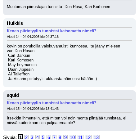
Muutaman piirrustajan tunnista: Don Rosa, Kari Korhonen
Hulkkis
Kenen piirtotyylin tunnistat katsomatta nimeä?
Viesti 14 - 04.04.2005 klo 04:37:16
kovin on porukoilla valokuvamuisti kunnossa, ite jääny mieleen 
van Don Rosan
 Carl Barksin
 Kari Korhosen
 May heymansin
 Daan Jippesin
 Al Talieffron
 Ja Vicarin piirtotyylit akkarista näin ensi hätään :)
squid
Kenen piirtotyylin tunnistat katsomatta nimeä?
Viesti 15 - 04.04.2005 klo 13:41:43
Itsekkin ihmettelin, että miten voi noin monta piirtäjää tunnistaa, ei 
niissä kuitenkaan niin paljoa eroa ole?
Sivuja:
1
2
3
4
5
6
7
8
9
10
11
12
13