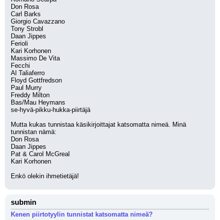
Don Rosa 
Carl Barks 
Giorgio Cavazzano 
Tony Strobl 
Daan Jippes 
Ferioli 
Kari Korhonen 
Massimo De Vita 
Fecchi 
Al Taliaferro 
Floyd Gottfredson 
Paul Murry 
Freddy Milton
Bas/Mau Heymans
se-hyvä-pikku-hukka-piirtäjä
Mutta kukas tunnistaa käsikirjoittajat katsomatta nimeä. Minä 
tunnistan nämä:
Don Rosa
Daan Jippes 
Pat & Carol McGreal 
Kari Korhonen
Enkö olekin ihmetietäjä!
submin
Kenen piirtotyylin tunnistat katsomatta nimeä?