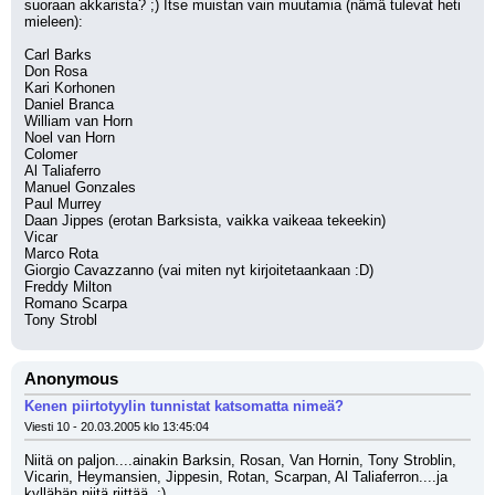
suoraan akkarista? ;) Itse muistan vain muutamia (nämä tulevat heti 
mieleen):
Carl Barks
Don Rosa
Kari Korhonen
Daniel Branca
William van Horn
Noel van Horn
Colomer
Al Taliaferro
Manuel Gonzales
Paul Murrey
Daan Jippes (erotan Barksista, vaikka vaikeaa tekeekin)
Vicar
Marco Rota
Giorgio Cavazzanno (vai miten nyt kirjoitetaankaan :D)
Freddy Milton
Romano Scarpa
Tony Strobl
Anonymous
Kenen piirtotyylin tunnistat katsomatta nimeä?
Viesti 10 - 20.03.2005 klo 13:45:04
Niitä on paljon....ainakin Barksin, Rosan, Van Hornin, Tony Stroblin, 
Vicarin, Heymansien, Jippesin, Rotan, Scarpan, Al Taliaferron....ja 
kyllähän niitä riittää. :)