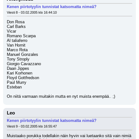
Kenen piirtotyylin tunnistat katsomatta nimeä?
Viesti 8 - 03.02.2005 klo 16:44:10
Don Rosa 
Carl Barks 
Vicar 
Romano Scarpa 
Al taliaferro 
Van Hornit 
Marco Rota 
Manuel Gonzales 
Tony Stroply
Giorgio Cavazzano 
Daan Jippes 
Kari Korhonen 
Floyd Gottfredson 
Paul Murry 
Esteban 
On niitä varmaan muitakin mutta en nyt muista enempää.. ;)
Leo
Kenen piirtotyylin tunnistat katsomatta nimeä?
Viesti 9 - 03.02.2005 klo 16:55:47
Muistaako porukka todellakin näin hyvin vai luetaanko sitä vain nimiä 