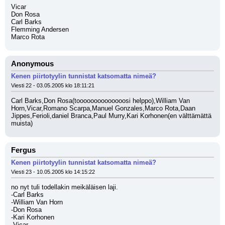
Vicar
Don Rosa
Carl Barks
Flemming Andersen
Marco Rota
Anonymous
Kenen piirtotyylin tunnistat katsomatta nimeä?
Viesti 22 - 03.05.2005 klo 18:11:21
Carl Barks,Don Rosa(toooooooooooooosi helppo),William Van 
Horn,Vicar,Romano Scarpa,Manuel Gonzales,Marco Rota,Daan 
Jippes,Ferioli,daniel Branca,Paul Murry,Kari Korhonen(en välttämättä 
muista)
Fergus
Kenen piirtotyylin tunnistat katsomatta nimeä?
Viesti 23 - 10.05.2005 klo 14:15:22
no nyt tuli todellakin meikäläisen laji.
-Carl Barks 
-William Van Horn 
-Don Rosa 
-Kari Korhonen 
-Vicar 