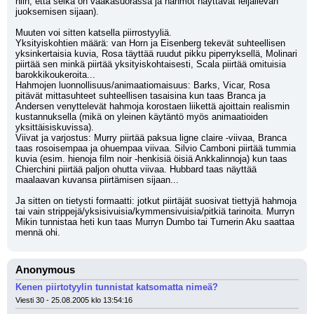
niin, että selkä on vaakasuorassa ja hahmot näyttävät leijailevan 
juoksemisen sijaan).
Muuten voi sitten katsella piirrostyyliä. 
Yksityiskohtien määrä: van Horn ja Eisenberg tekevät suhteellisen 
yksinkertaisia kuvia, Rosa täyttää ruudut pikku piperryksellä, Molinari 
piirtää sen minkä piirtää yksityiskohtaisesti, Scala piirtää omituisia 
barokkikoukeroita...
Hahmojen luonnollisuus/animaatiomaisuus: Barks, Vicar, Rosa 
pitävät mittasuhteet suhteellisen tasaisina kun taas Branca ja 
Andersen venyttelevät hahmoja korostaen liikettä ajoittain realismin 
kustannuksella (mikä on yleinen käytäntö myös animaatioiden 
yksittäisiskuvissa).
Viivat ja varjostus: Murry piirtää paksua ligne claire -viivaa, Branca 
taas rosoisempaa ja ohuempaa viivaa. Silvio Camboni piirtää tummia 
kuvia (esim. hienoja film noir -henkisiä öisiä Ankkalinnoja) kun taas 
Chierchini piirtää paljon ohutta viivaa. Hubbard taas näyttää 
maalaavan kuvansa piirtämisen sijaan...
Ja sitten on tietysti formaatti: jotkut piirtäjät suosivat tiettyjä hahmoja 
tai vain strippejä/yksisivuisia/kymmensivuisia/pitkiä tarinoita. Murryn 
Mikin tunnistaa heti kun taas Murryn Dumbo tai Turnerin Aku saattaa 
mennä ohi.
Anonymous
Kenen piirtotyylin tunnistat katsomatta nimeä?
Viesti 30 - 25.08.2005 klo 13:54:16