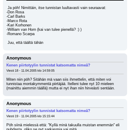
 Ja pöh! Nimittäin, itse tunnistan luultavasti vain seuraavat:
-Don Rosa
-Carl Barks
-Marco Rota
-Kari Korhonen
-William van Horn (kai van tulee pienellä? :) )
-Romano Scarpa
 Juu, että täältä tähän
Anonymous
Kenen piirtotyylin tunnistat katsomatta nimeä?
Viesti 18 - 11.04.2005 klo 14:59:05
Miten niin pöh? Sitähän mä vaan siis ihmettelin, että miten voi 
tunnistaa montakymmentä piirtäjää. Itelleni tulee nyt 10 mieleen 
(mainittu aiemmin täällä) mutta ei nyt ihan niin hirveästi sentään.
Anonymous
Kenen piirtotyylin tunnistat katsomatta nimeä?
Viesti 19 - 11.04.2005 klo 15:15:44
Pöh siinä mielessä että: ''Kyllä minä takuulla muistan enemmän'' eli 
puhdasta, oliko se nyt sarkasmia vai mitä...