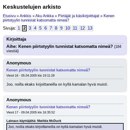
Keskustelujen arkisto
Etusivu
»
Ankkis
»
Aku Ankka
»
Piirtäjät ja käsikirjoittajat
»
Kenen
piirtotyylin tunnistat katsomatta nimeä?
Sivuja:
1
2
3
4
5
6
7
8
9
10
11
12
13
Kirjoittaja
Aihe: Kenen piirtotyylin tunnistat katsomatta nimeä?
(184
viestiä)
Anonymous
Kenen piirtotyylin tunnistat katsomatta nimeä?
Viesti 16 - 05.04.2005 klo 19:11:28
Joo, noilla ekaks kirjoittaneilla on kyllä kamalan hyvä muisti.
Anonymous
Kenen piirtotyylin tunnistat katsomatta nimeä?
Viesti 17 - 09.04.2005 klo 16:35:52
Lainaus käyttäjältä: Matilda McDuck
Joo, noilla ekaks kirjoittaneilla on kyllä kamalan hyvä muisti.