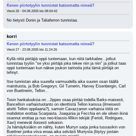
Kenen piirtotyylin tunnistat katsomatta nimeä?
Viesti 26 - 04.08.2005 klo 08:04:42
No tietysti Donin ja Taliaferron tunnistaa.
korri
Kenen piirtotyylin tunnistat katsomatta nimeä?
Viesti 27 - 23.08.2005 klo 11:24:26
Kyllä niitä piirtäjiä oppii tuntemaan, kun niitä tarkkailee...jotkut 
tunnistaa tyyliin "se yksi piirtäjä joka tekee niin ja niin" ja jotkut taas 
oppii tuntemaan kun näkee joukon tarinoita joita tämä piirtäjä on 
tehnyt.
Itse tunnistan aika suurella varmuudella aika suuren osan täällä 
mainituista, ja Bob Gregoryn, Gil Turnerin, Harvey Eisenbergin, Carl 
von Buettnerin, Tellon...
Tosin hankaluuksia on...Jippes osaa piirtää todella Barks-maisesti, 
Bancellsin varhaistuotanto on identtistä Tellon kanssa (ilmeisesti 
aloitti Tellon oppilaana?), samoin Cavazzanon varhaisia töitä on 
mahdoton erottaa Scarpasta. Joaquinia ja Fecchia en ole oikein ikinä 
osannut erottaa ja nuo neo-klassis-Mikin tekijät (Ferioli, Rodrigues, 
Xavi) menevät iloisesti sekaisin.
Ja hämäyksiäkin on nähty, kuten Murryn sarja jonka tussasikin von 
Buettner jonka viiva eroaa aika selvästi Murrysta (löytyy jostain 