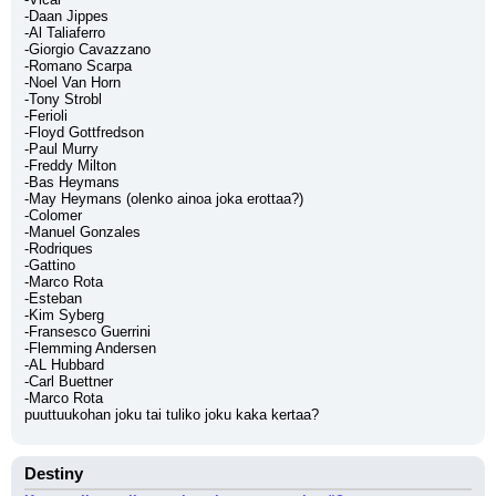
-Daan Jippes 
-Al Taliaferro 
-Giorgio Cavazzano 
-Romano Scarpa 
-Noel Van Horn 
-Tony Strobl 
-Ferioli 
-Floyd Gottfredson 
-Paul Murry 
-Freddy Milton 
-Bas Heymans
-May Heymans (olenko ainoa joka erottaa?)
-Colomer 
-Manuel Gonzales 
-Rodriques 
-Gattino 
-Marco Rota 
-Esteban 
-Kim Syberg 
-Fransesco Guerrini
-Flemming Andersen
-AL Hubbard
-Carl Buettner
-Marco Rota
puuttuukohan joku tai tuliko joku kaka kertaa?
Destiny