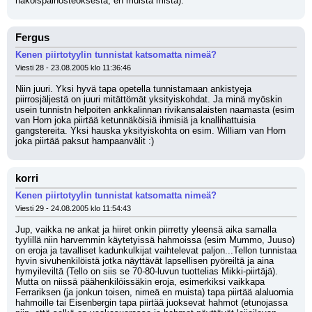
näköispainosteoksesta, en muista mistä).
Fergus
Kenen piirtotyylin tunnistat katsomatta nimeä?
Viesti 28 - 23.08.2005 klo 11:36:46
Niin juuri. Yksi hyvä tapa opetella tunnistamaan ankistyeja 
piirrosjäljestä on juuri mitättömät yksityiskohdat. Ja minä myöskin 
usein tunnistn helpoiten ankkalinnan rivikansalaisten naamasta (esim 
van Horn joka piirtää ketunnäköisiä ihmisiä ja knallihattuisia 
gangstereita. Yksi hauska yksityiskohta on esim. William van Horn 
joka piirtää paksut hampaanvälit :)
korri
Kenen piirtotyylin tunnistat katsomatta nimeä?
Viesti 29 - 24.08.2005 klo 11:54:43
Jup, vaikka ne ankat ja hiiret onkin piirretty yleensä aika samalla 
tyylillä niin harvemmin käytetyissä hahmoissa (esim Mummo, Juuso) 
on eroja ja tavalliset kadunkulkijat vaihtelevat paljon...Tellon tunnistaa 
hyvin sivuhenkilöistä jotka näyttävät lapsellisen pyöreiltä ja aina 
hymyileviltä (Tello on siis se 70-80-luvun tuottelias Mikki-piirtäjä). 
Mutta on niissä päähenkilöissäkin eroja, esimerkiksi vaikkapa 
Ferrariksen (ja jonkun toisen, nimeä en muista) tapa piirtää alaluomia 
hahmoille tai Eisenbergin tapa piirtää juoksevat hahmot (etunojassa 