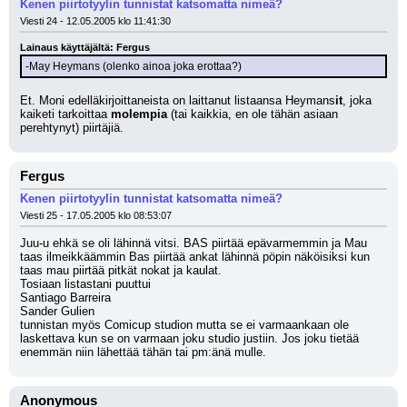
Kenen piirtotyylin tunnistat katsomatta nimeä?
Viesti 24 - 12.05.2005 klo 11:41:30
Lainaus käyttäjältä: Fergus
-May Heymans (olenko ainoa joka erottaa?)
Et. Moni edelläkirjoittaneista on laittanut listaansa Heymans
it
, joka 
kaiketi tarkoittaa 
molempia
 (tai kaikkia, en ole tähän asiaan 
perehtynyt) piirtäjiä.
Fergus
Kenen piirtotyylin tunnistat katsomatta nimeä?
Viesti 25 - 17.05.2005 klo 08:53:07
Juu-u ehkä se oli lähinnä vitsi. BAS piirtää epävarmemmin ja Mau 
taas ilmeikkäämmin Bas piirtää ankat lähinnä pöpin näköisiksi kun 
taas mau piirtää pitkät nokat ja kaulat. 
Tosiaan listastani puuttui 
Santiago Barreira 
Sander Gulien
tunnistan myös Comicup studion mutta se ei varmaankaan ole 
laskettava kun se on varmaan joku studio justiin. Jos joku tietää 
enemmän niin lähettää tähän tai pm:änä mulle.
Anonymous