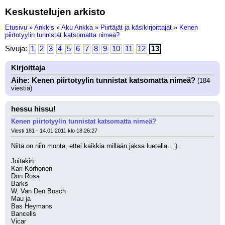
Keskustelujen arkisto
Etusivu
»
Ankkis
»
Aku Ankka
»
Piirtäjät ja käsikirjoittajat
»
Kenen
piirtotyylin tunnistat katsomatta nimeä?
Sivuja:
1
2
3
4
5
6
7
8
9
10
11
12
13
Kirjoittaja
Aihe: Kenen piirtotyylin tunnistat katsomatta nimeä?
(184
viestiä)
hessu hissu!
Kenen piirtotyylin tunnistat katsomatta nimeä?
Viesti 181 - 14.01.2011 klo 18:26:27
Niitä on niin monta, ettei kaikkia millään jaksa luetella.. :)
Joitakin
Kari Korhonen
Don Rosa
Barks
W. Van Den Bosch
Mau ja
Bas Heymans
Bancells
Vicar