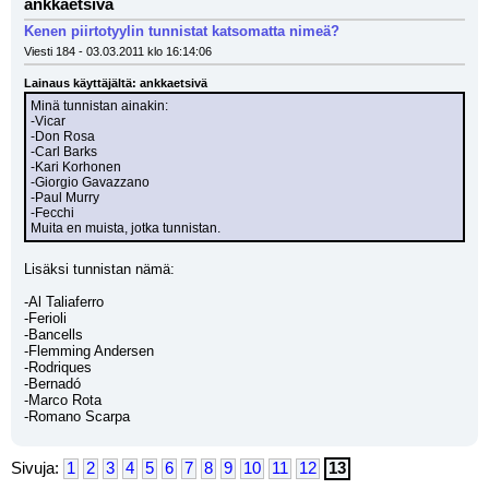
ankkaetsivä
Kenen piirtotyylin tunnistat katsomatta nimeä?
Viesti 184 - 03.03.2011 klo 16:14:06
Lainaus käyttäjältä: ankkaetsivä
Minä tunnistan ainakin:
-Vicar
-Don Rosa
-Carl Barks
-Kari Korhonen
-Giorgio Gavazzano
-Paul Murry
-Fecchi
Muita en muista, jotka tunnistan.
Lisäksi tunnistan nämä:
-Al Taliaferro
-Ferioli
-Bancells
-Flemming Andersen
-Rodriques
-Bernadó
-Marco Rota
-Romano Scarpa
Sivuja:
1
2
3
4
5
6
7
8
9
10
11
12
13