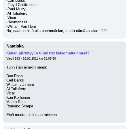
-Carl Barks
-Floyd Gottfredson
-Paul Murry
-Al Taliaferro
-Vicar
-Heymanssit
-William Van Horn
No, saattaa niitä olla enemmänkin, mutta nämä ainakin. ???
Naatiska
Kenen piirtotyylin tunnistat katsomatta nimeä?
Viesti 183 - 15.02.2011 klo 18:05:50
Tunnistan ainakin nämä:
Don Rosa 
Carl Barks
William van horn
Al Taliaferro
Vicar
Kari Korhonen
Marco Rota
Romano Scarpa
Eipä muuta tulekkaan mieleen...