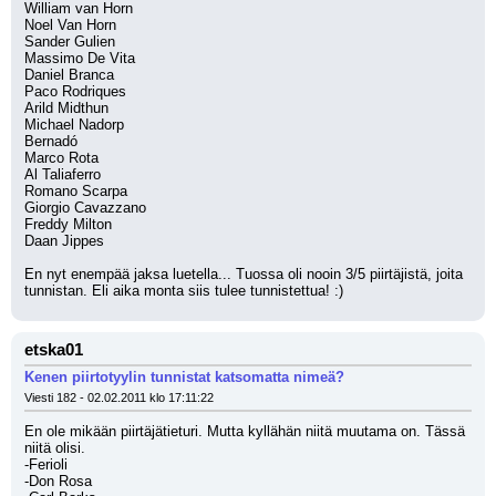
William van Horn
Noel Van Horn
Sander Gulien
Massimo De Vita
Daniel Branca
Paco Rodriques
Arild Midthun
Michael Nadorp
Bernadó
Marco Rota
Al Taliaferro
Romano Scarpa
Giorgio Cavazzano
Freddy Milton
Daan Jippes
En nyt enempää jaksa luetella... Tuossa oli nooin 3/5 piirtäjistä, joita 
tunnistan. Eli aika monta siis tulee tunnistettua! :)
etska01
Kenen piirtotyylin tunnistat katsomatta nimeä?
Viesti 182 - 02.02.2011 klo 17:11:22
En ole mikään piirtäjätieturi. Mutta kyllähän niitä muutama on. Tässä 
niitä olisi.
-Ferioli
-Don Rosa