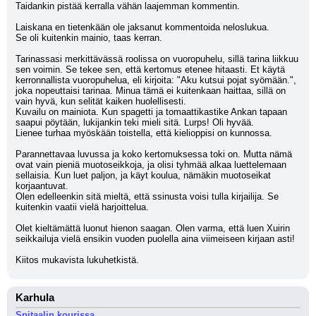
Taidankin pistää kerralla vähän laajemman kommentin.
Laiskana en tietenkään ole jaksanut kommentoida neloslukua.
Se oli kuitenkin mainio, taas kerran. 
Tarinassasi merkittävässä roolissa on vuoropuhelu, sillä tarina liikkuu 
sen voimin. Se tekee sen, että kertomus etenee hitaasti. Et käytä 
kerronnallista vuoropuhelua, eli kirjoita: "Aku kutsui pojat syömään.", 
joka nopeuttaisi tarinaa. Minua tämä ei kuitenkaan haittaa, sillä on 
vain hyvä, kun selität kaiken huolellisesti.
Kuvailu on mainiota. Kun spagetti ja tomaattikastike Ankan tapaan 
saapui pöytään, lukijankin teki mieli sitä. Lurps! Oli hyvää.
Lienee turhaa myöskään toistella, että kielioppisi on kunnossa.
Parannettavaa luvussa ja koko kertomuksessa toki on. Mutta nämä 
ovat vain pieniä muotoseikkoja, ja olisi tyhmää alkaa luettelemaan 
sellaisia. Kun luet paljon, ja käyt koulua, nämäkin muotoseikat 
korjaantuvat.
Olen edelleenkin sitä mieltä, että ssinusta voisi tulla kirjailija. Se 
kuitenkin vaatii vielä harjoittelua.
Olet kieltämättä luonut hienon saagan. Olen varma, että luen Xuirin 
seikkailuja vielä ensikin vuoden puolella aina viimeiseen kirjaan asti!
Kiitos mukavista lukuhetkistä.
Karhula
Spitaalin kourissa