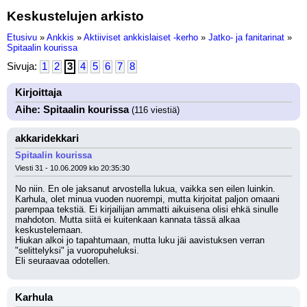
Keskustelujen arkisto
Etusivu
»
Ankkis
»
Aktiiviset ankkislaiset -kerho
»
Jatko- ja fanitarinat
»
Spitaalin kourissa
Sivuja:
1
2
3
4
5
6
7
8
Kirjoittaja
Aihe: Spitaalin kourissa
(116 viestiä)
akkaridekkari
Spitaalin kourissa
Viesti 31 - 10.06.2009 klo 20:35:30
No niin. En ole jaksanut arvostella lukua, vaikka sen eilen luinkin. 
Karhula, olet minua vuoden nuorempi, mutta kirjoitat paljon omaani 
parempaa tekstiä. Ei kirjailijan ammatti aikuisena olisi ehkä sinulle 
mahdoton. Mutta siitä ei kuitenkaan kannata tässä alkaa 
keskustelemaan.
Hiukan alkoi jo tapahtumaan, mutta luku jäi aavistuksen verran 
"selittelyksi" ja vuoropuheluksi. 
Eli seuraavaa odotellen.
Karhula