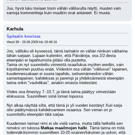
Juu, hyvä luku tosiaan tosin vähän väliluvulta näytti, muuten vain 
samoja kommentteja kuin muutkin ovat antaneet. Ei muuta.
Karhula
Spitaalin kourissa
Viesti 38 - 29.06.2009 klo 19:48:16
Joo, väliluku oli kyseessä, tämä tarinakin on vähän niinkuin välitarina 
tähän sarjaan. Lupaan kuitenkin, että Päiväkirja, osa 2/2:desta 
eteenpäin ei tapahtumista pitäisi olla puutetta. 
Tarina on nyt suunniteltu viimeistä osaa/lukua myöten wordiin, vain 
kirjoittaminen puuttuu enää. Viideskin osa vähän "väliluvun" tapainen, 
kuudennessakaan ei suuria tapahdu, seitsemänneskin vähän 
samantapainen, kahdeksas jo parempi ja yhdeksännestä eteenpäin 
tarina onkin "vauhdikas", ainakin omasta mielestäni.
Viides osa ilmestyy 7.-10.7, ja tämä tarina päättyy viimeistään 
elokuussa. Suunnilleen siinä loman lopussa.
Nyt alkaa näyttää siltä, että tämä jo yli vuoden kestänyt Xuir-sarja 
olisi päättymässä kahdeksanteen osaansa. Sen verran on jo 
suunniteltu eteenpäin tätä sarjaa. 
Kuudennen tarinan nimi ei ole vielä varma, mutta tällä hetkellä sen 
nimeksi on tulossa 
Matkaa maailmojen halki
. Tämä tarina on mitä 
todennäköisimmin suunnilleen 10-20 osainen/lukuinen ja uskon, että 