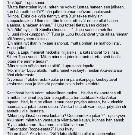
”Ehkäpä”, Tupu sanoi. 
”Mutta ihmettelen kyllä, miten he voivat luottaa häneen sen jälkeen, 
kun hän petti heidät?” hän jatkoi hieman epävarmanoloisesti.
”Niinpä. Enkä ole kyllä tiennyt, että Xuir tekee nykyisin 
sieppauksiakin. Olen nimittäin kuullut etteivät ne ole ollut hänen 
alaansa, ainakaan ennen.”, Hupu totesi tietäväisen oloiseni.
”Väitätkö nyt, että Xuirilla olisi uusi…”, Tupu sanoi ihmetellen.
”…uusi rikoskumppani!?” Tupu ja Lupu huudahtivat yhtä aikaa hieman 
pöllämystyneen oloisina.
”En minä nyt ihan niinkään sanonut, mutta onhan se mahdollista”, 
Hupu jatkoi.
Tupu ja Lupu menivät hetkeksi hiljaisiksi ja katsahtivat toisiinsa.
Sitten Tupu sanoi: ”Miten minusta jotenkin tuntuu, että sinä tiedät 
jotain me emme tiedä?”
”Minustakin vähän tuntuu siltä”, Lupu sanoi lopulta.
”No, minä-” Lupu aloitti, mutta hänet keskeytti heidän Aku-setänsä 
ääni alakerrasta.
”Syömään!” alakerrasta kuului ja niinpä ankanpojat keskeyttivät 
keskustelunsa ja lähtivät portaita pitkin kohti keittiötä.
Keittiössä heitä odotti taivaallinen tuoksu. Heidän Aku-setänsä oli 
nimittäin loihtinut pöytään spagettia ja tomaattikastiketta Ankan 
tapaan. Heti, kun he olivat istuutuneet pöydän ääreen, he kutienkin 
huomasivat jotain perin outoa. Vaikka heitä oli vain neljä, pöytään oli 
aseteltu viisi lautasta.
”Miksi pöydässä on viisi lautasta? Odotammeko jotain?” Tupu kysyi.
Aku näytti miettivän vastausta yllättävän kauan, kunnes hän sanoi: 
”Kyllä odotamme. Saamme nimittäin vieraan.”
”Tarkoitatko Roope-setää?” Hupu kysyi.
”No en ihan”, Aku totesi. ”Sillä kitupiikillä on ollut jo parin viikon 