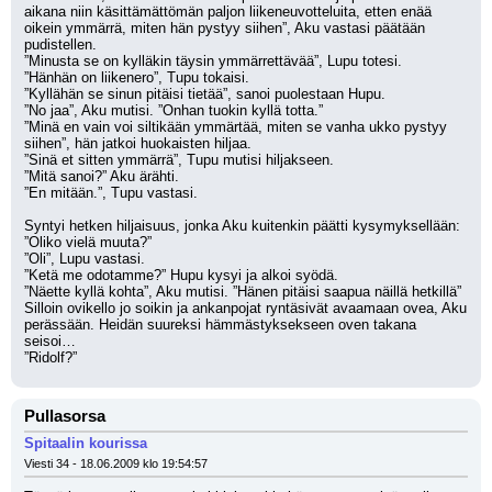
aikana niin käsittämättömän paljon liikeneuvotteluita, etten enää 
oikein ymmärrä, miten hän pystyy siihen”, Aku vastasi päätään 
pudistellen.
”Minusta se on kylläkin täysin ymmärrettävää”, Lupu totesi.
”Hänhän on liikenero”, Tupu tokaisi.
”Kyllähän se sinun pitäisi tietää”, sanoi puolestaan Hupu.
”No jaa”, Aku mutisi. ”Onhan tuokin kyllä totta.”
”Minä en vain voi siltikään ymmärtää, miten se vanha ukko pystyy 
siihen”, hän jatkoi huokaisten hiljaa.
”Sinä et sitten ymmärrä”, Tupu mutisi hiljakseen.
”Mitä sanoi?” Aku ärähti.
”En mitään.”, Tupu vastasi.
Syntyi hetken hiljaisuus, jonka Aku kuitenkin päätti kysymyksellään: 
”Oliko vielä muuta?”
”Oli”, Lupu vastasi.
”Ketä me odotamme?” Hupu kysyi ja alkoi syödä.
”Näette kyllä kohta”, Aku mutisi. ”Hänen pitäisi saapua näillä hetkillä”
Silloin ovikello jo soikin ja ankanpojat ryntäsivät avaamaan ovea, Aku 
perässään. Heidän suureksi hämmästyksekseen oven takana 
seisoi…
”Ridolf?”
Pullasorsa
Spitaalin kourissa
Viesti 34 - 18.06.2009 klo 19:54:57