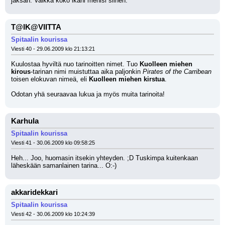
jaksan. Vaikka koko ikäni menisi siihen.
T@IK@VIITTA
Spitaalin kourissa
Viesti 40 - 29.06.2009 klo 21:13:21
Kuulostaa hyviltä nuo tarinoitten nimet. Tuo 
Kuolleen miehen 
kirous
-tarinan nimi muistuttaa aika paljonkin 
Pirates of the Carribean
toisen elokuvan nimeä, eli 
Kuolleen miehen kirstua
.
Odotan yhä seuraavaa lukua ja myös muita tarinoita!
Karhula
Spitaalin kourissa
Viesti 41 - 30.06.2009 klo 09:58:25
Heh... Joo, huomasin itsekin yhteyden. ;D Tuskimpa kuitenkaan 
läheskään samanlainen tarina... O:-)
akkaridekkari
Spitaalin kourissa
Viesti 42 - 30.06.2009 klo 10:24:39