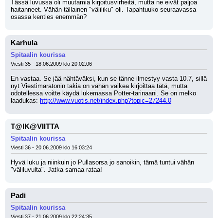
Tässä luvussa oli muutamia kirjoitusvirheitä, mutta ne eivät paljoa 
haitanneet. Vähän tällainen "väliliku" oli. Tapahtuuko seuraavassa 
osassa kenties enemmän?
Karhula
Spitaalin kourissa
Viesti 35 - 18.06.2009 klo 20:02:06
En vastaa. Se jää nähtäväksi, kun se tänne ilmestyy vasta 10.7, sillä 
nyt Viestimaratonin takia on vähän vaikea kirjoittaa tätä, mutta 
odotellessa voitte käydä lukemassa Potter-tarinaani. Se on melko 
laadukas: 
http://www.vuotis.net/index.php?topic=27244.0
T@IK@VIITTA
Spitaalin kourissa
Viesti 36 - 20.06.2009 klo 16:03:24
Hyvä luku ja niinkuin jo Pullasorsa jo sanoikin, tämä tuntui vähän 
"väliluvulta". Jatka samaa rataa!
Padi
Spitaalin kourissa
Viesti 37 - 21.06.2009 klo 22:24:35