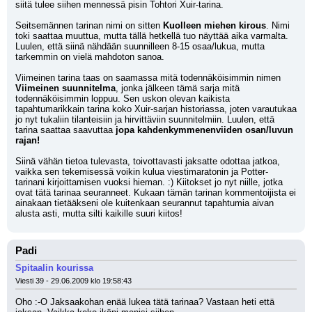
siitä tulee siihen mennessä pisin Tohtori Xuir-tarina. 
Seitsemännen tarinan nimi on sitten 
Kuolleen miehen kirous
. Nimi 
toki saattaa muuttua, mutta tällä hetkellä tuo näyttää aika varmalta. 
Luulen, että siinä nähdään suunnilleen 8-15 osaa/lukua, mutta 
tarkemmin on vielä mahdoton sanoa. 
Viimeinen tarina taas on saamassa mitä todennäköisimmin nimen 
Viimeinen suunnitelma
, jonka jälkeen tämä sarja mitä 
todennäköisimmin loppuu. Sen uskon olevan kaikista 
tapahtumarikkain tarina koko Xuir-sarjan historiassa, joten varautukaa 
jo nyt tukaliin tilanteisiin ja hirvittäviin suunnitelmiin. Luulen, että 
tarina saattaa saavuttaa 
jopa kahdenkymmenenviiden osan/luvun 
rajan!
Siinä vähän tietoa tulevasta, toivottavasti jaksatte odottaa jatkoa, 
vaikka sen tekemisessä voikin kulua viestimaratonin ja Potter-
tarinani kirjoittamisen vuoksi hieman. :) Kiitokset jo nyt niille, jotka 
ovat tätä tarinaa seuranneet. Kukaan tämän tarinan kommentoijista ei 
ainakaan tietääkseni ole kuitenkaan seurannut tapahtumia aivan 
alusta asti, mutta silti kaikille suuri kiitos!
Padi
Spitaalin kourissa
Viesti 39 - 29.06.2009 klo 19:58:43
Oho :-O Jaksaakohan enää lukea tätä tarinaa? Vastaan heti että 