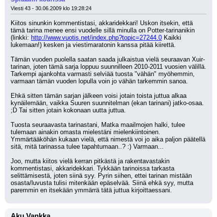
Viesti 43 - 30.06.2009 klo 19:28:24
Kiitos sinunkin kommentistasi, akkaridekkari! Uskon itsekin, että 
tämä tarina menee ensi vuodelle sillä minulla on Potter-tarinanikin 
(linkki: 
http://www.vuotis.net/index.php?topic=27244.0
 Kaikki 
lukemaan!) kesken ja viestimaratonin kanssa pitää kiirettä. 
Tämän vuoden puolella saatan saada julkaistua vielä seuraavan Xuir-
tarinan, joten tämä sarja loppuu suunnilleen 2010-2011 vuosien välillä. 
Tarkempi ajankohta varmasti selviää tuosta "vähän" myöhemmin, 
varmaan tämän vuoden lopulla voin jo vähän tarkemmin sanoa.
Ehkä sitten tämän sarjan jälkeen voisi jotain toista juttua alkaa 
kynäilemään, vaikka Suuren suunnitelman (ekan tarinani) jatko-osaa. 
;D Tai sitten jotain kokonaan uutta juttua.
Tuosta seuraavasta tarinastani, Matka maailmojen halki, tulee 
tulemaan ainakin omasta mielestäni mielenkiintoinen. 
Ymmärtääköhän kukaan vielä, että nimestä voi jo aika paljon päätellä 
sitä, mitä tarinassa tulee tapahtumaan..? :) Varmaan...
Joo, mutta kiitos vielä kerran pitkästä ja rakentavastakin 
kommentistasi, akkaridekkari. Tykkään tarinoissa tarkasta 
selittämisestä, joten siinä syy. Pyrin siihen, ettei tarinan mistään 
osasta/luvusta tulisi mitenkään epäselvää. Siinä ehkä syy, mutta 
paremmin en itsekään ymmärrä tätä juttua kirjoittaessani.
Aku Vankka