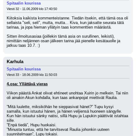
Spitaalin kourissa
Viesti 32 - 11.06.2009 klo 17:40:50
Kiitoksia kaikista kommenteistanne. Tiedän itsekin, että tämä osa oli 
sellaista "seli, seli", mutta, mutta... Kiva, kun jaksatte seurata tätä 
tarinaa, ja jopa hieman yllätyin taas kommenttien määrästä.
Sitten ilmoitusasiaa (joillekin tämä asia on surullinen, leikisti), 
nimittäin neljännen osan jälkeen tarina jää pienelle kesätauolle ja 
jatkuu taas 10.7. :)
Karhula
Spitaalin kourissa
Viesti 33 - 18.06.2009 klo 11:50:03
4.osa: Yllättävä vieras
Viikon päästä Ankat olivat ehtineet unohtaa Xuirin jo melkein. Tai niin 
oli ainakin Akun kohdalla, kun taas ankanpojat miettivät Raulia.
”Mitä luulette, miksiköhän he sieppasivat hänet?” Tupu kysyi 
samalla, kun istuutui hänen, ja hänen veljiensä huoneen sängylle. 
Kun hän istuutui sänky natisi, sillä Hupu ja Lupukin päättivät istahtaa 
sille.
”Enpä tiedä”, Hupu huokaisi.
”Minusta tuntuu, että he tarvitsevat Raulia johonkin uuteen 
suunnitelmaan”, Lupu tokaisi.