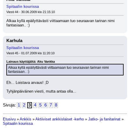
Spitaalin kourissa
Viesti 44 - 30.06.2009 klo 21:15:10
Alkaa kyllä epäilyttävästi viittaamaan tuo seuraavan tarinan nimi 
fantasiaan.. :)
Karhula
Spitaalin kourissa
Viesti 45 - 01.07.2009 klo 11:20:10
Lainaus käyttäjältä: Aku Vankka
Alkaa kyllä epäilyttävästi viittaamaan tuo seuraavan tarinan nimi 
fantasiaan.. :)
Eh... Loistava arvaus! ;D 
Tyhjänpäiväinen viesti, mutta antaa olla...
Sivuja:
1
2
3
4
5
6
7
8
Etusivu
»
Ankkis
»
Aktiiviset ankkislaiset -kerho
»
Jatko- ja fanitarinat
»
Spitaalin kourissa