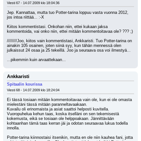
Viesti 67 - 14.07.2009 klo 18:04:36
Jep. Kannattaa, mutta tuo Potter-tarina loppuu vasta vuonna 2012, 
jos intoa riittää... :-X 
Kiitos kommentistasi. Onkohan niin, ettei kukaan jaksa 
kommentoida, vai onko niin, ettei mitään kommentoitavaa ole? ??? ;)
////////Joo, kiitos vain kommentistasi, Ankkaristi. Tuo Potter-tarina on 
ainakin 105 osainen, joten siinä syy, kun tähän mennessä olen 
julkaissut 24 osaa ja 25 tekeillä. Joo ja seuraava osa voi ilmestyä...
...pikemmin kuin arvaattekaan...
Ankkaristi
Spitaalin kourissa
Viesti 68 - 14.07.2009 klo 18:24:04
Ei tässä tosiaan mitään kommentoitavaa vain ole, kun ei ole omasta 
mielestäni tässä mitään paranneltavaakaan. 
Kuvailu oli erinomaista ja asiat saattoi helposti kuvitella. 
Vuoropuhelua kehun taas, koska itselläni on sen tekemisestä 
kokemusta, eikä se tosiaan ole helppoakaan. Jännittävään 
kohtaanhan tämä taas kerran jäi ja odotan seuraavaa lukua todella 
innolla.
Potter-tarina kiinnostaisi itsenikin, mutta en ole niin kauhea fani, jotta 