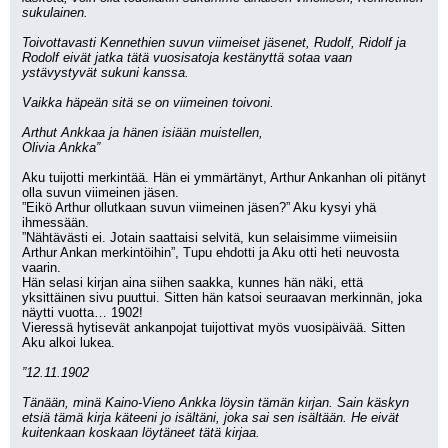
sukulainen.
Toivottavasti Kennethien suvun viimeiset jäsenet, Rudolf, Ridolf ja 
Rodolf eivät jatka tätä vuosisatoja kestänyttä sotaa vaan 
ystävystyvät sukuni kanssa.
Vaikka häpeän sitä se on viimeinen toivoni.
Arthut Ankkaa ja hänen isiään muistellen,
Olivia Ankka”
Aku tuijotti merkintää. Hän ei ymmärtänyt, Arthur Ankanhan oli pitänyt 
olla suvun viimeinen jäsen.
”Eikö Arthur ollutkaan suvun viimeinen jäsen?” Aku kysyi yhä 
ihmessään.
”Nähtävästi ei. Jotain saattaisi selvitä, kun selaisimme viimeisiin 
Arthur Ankan merkintöihin”, Tupu ehdotti ja Aku otti heti neuvosta 
vaarin.
Hän selasi kirjan aina siihen saakka, kunnes hän näki, että 
yksittäinen sivu puuttui. Sitten hän katsoi seuraavan merkinnän, joka 
näytti vuotta… 1902!
Vieressä hytisevät ankanpojat tuijottivat myös vuosipäivää. Sitten 
Aku alkoi lukea.
”12.11.1902
Tänään, minä Kaino-Vieno Ankka löysin tämän kirjan. Sain käskyn 
etsiä tämä kirja käteeni jo isältäni, joka sai sen isältään. He eivät 
kuitenkaan koskaan löytäneet tätä kirjaa.