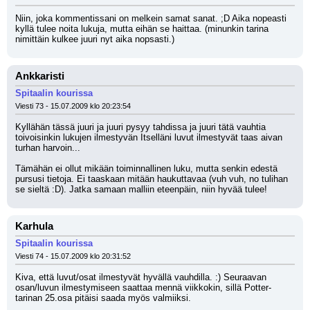
Niin, joka kommentissani on melkein samat sanat. ;D Aika nopeasti 
kyllä tulee noita lukuja, mutta eihän se haittaa. (minunkin tarina 
nimittäin kulkee juuri nyt aika nopsasti.)
Ankkaristi
Spitaalin kourissa
Viesti 73 - 15.07.2009 klo 20:23:54
Kyllähän tässä juuri ja juuri pysyy tahdissa ja juuri tätä vauhtia 
toivoisinkin lukujen ilmestyvän Itselläni luvut ilmestyvät taas aivan 
turhan harvoin...
Tämähän ei ollut mikään toiminnallinen luku, mutta senkin edestä 
pursusi tietoja. Ei taaskaan mitään haukuttavaa (vuh vuh, no tulihan 
se sieltä :D). Jatka samaan malliin eteenpäin, niin hyvää tulee!
Karhula
Spitaalin kourissa
Viesti 74 - 15.07.2009 klo 20:31:52
Kiva, että luvut/osat ilmestyvät hyvällä vauhdilla. :) Seuraavan 
osan/luvun ilmestymiseen saattaa mennä viikkokin, sillä Potter-
tarinan 25.osa pitäisi saada myös valmiiksi.