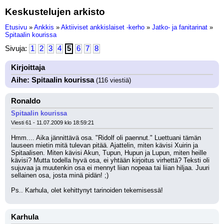
Keskustelujen arkisto
Etusivu
»
Ankkis
»
Aktiiviset ankkislaiset -kerho
»
Jatko- ja fanitarinat
»
Spitaalin kourissa
Sivuja:
1
2
3
4
5
6
7
8
Kirjoittaja
Aihe: Spitaalin kourissa
(116 viestiä)
Ronaldo
Spitaalin kourissa
Viesti 61 - 11.07.2009 klo 18:59:21
Hmm.... Aika jännittävä osa. "Ridolf oli paennut." Luettuani tämän 
lauseen mietin mitä tulevan pitää. Ajattelin, miten kävisi Xuirin ja 
Spitaalisen. Miten kävisi Akun, Tupun, Hupun ja Lupun, miten heille 
kävisi? Mutta todella hyvä osa, ei yhtään kirjoitus virhettä? Teksti oli 
sujuvaa ja muutenkin osa ei mennyt liian nopeaa tai liian hiljaa. Juuri 
sellainen osa, josta minä pidän! ;) 
Ps.. Karhula, olet kehittynyt tarinoiden tekemisessä!
Karhula