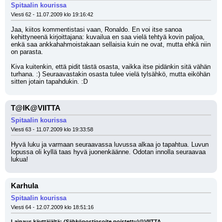
Spitaalin kourissa
Viesti 62 - 11.07.2009 klo 19:16:42
Jaa, kiitos kommentistasi vaan, Ronaldo. En voi itse sanoa 
kehittyneenä kirjoittajana: kuvailua en saa vielä tehtyä kovin paljoa, 
enkä saa ankkahahmoistakaan sellaisia kuin ne ovat, mutta ehkä niin 
on parasta.
Kiva kuitenkin, että pidit tästä osasta, vaikka itse pidänkin sitä vähän 
turhana. :) Seuraavastakin osasta tulee vielä tylsähkö, mutta eiköhän 
sitten jotain tapahdukin. :D
T@IK@VIITTA
Spitaalin kourissa
Viesti 63 - 11.07.2009 klo 19:33:58
Hyvä luku ja varmaan seuraavassa luvussa alkaa jo tapahtua. Luvun 
lopussa oli kyllä taas hyvä juonenkäänne. Odotan innolla seuraavaa 
lukua!
Karhula
Spitaalin kourissa
Viesti 64 - 12.07.2009 klo 18:51:16
Lainaus käyttäjältä: 
(Sähköpostiosoite poistettu)
@VIITTA