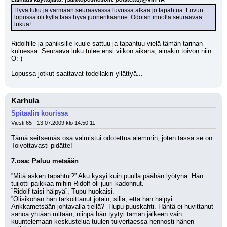
Hyvä luku ja varmaan seuraavassa luvussa alkaa jo tapahtua. Luvun 
lopussa oli kyllä taas hyvä juonenkäänne. Odotan innolla seuraavaa 
lukua!
Ridolfille ja pahiksille kuule sattuu ja tapahtuu vielä tämän tarinan 
kuluessa. Seuraava luku tulee ensi viikon aikana, ainakin toivon niin. 
O:-) 
Lopussa jotkut saattavat todellakin yllättyä...
Karhula
Spitaalin kourissa
Viesti 65 - 13.07.2009 klo 14:50:11
Tämä seitsemäs osa valmistui odotettua aiemmin, joten tässä se on. 
Toivottavasti pidätte!
7.osa: Paluu metsään
”Mitä äsken tapahtui?” Aku kysyi kuin puulla päähän lyötynä. Hän 
tuijotti paikkaa mihin Ridolf oli juuri kadonnut.
”Ridolf taisi häipyä”, Tupu huokaisi.
”Olisikohan hän tarkoittanut jotain, sillä, että hän häipyi 
Ankkametsään johtavalla tiellä?” Hupu puuskahti. Häntä ei huvittanut 
sanoa yhtään mitään, niinpä hän tyytyi tämän jälkeen vain 
kuuntelemaan keskustelua tuulen tuivertaessa hennosti hänen 