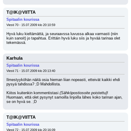
T@IK@VIITTA
Spitaalin kourissa
Viesti 70 - 15.07.2009 klo 20:10:59
Hyvä luku kieltämättä, ja seuraavssa luvussa alkaa varmasti (niin 
kuin sanoit) jo tapahtua. Erittäin hyvä luku siis ja hyvää tarinaa olet 
tekemässä.
Karhula
Spitaalin kourissa
Viesti 71 - 15.07.2009 klo 20:13:40
Ilmestyyköhän näitä osia hieman liian nopeasti, etteivät kaikki ehdi 
pysyä tahdissa? ;D Mahdollista.
Kiitos kuitenkin kommentistasi 
(Sähköpostiosoite poistettu)
! 
Huomaan, että olet pysynyt samoilla linjoilla lähes koko tarinan ajan, 
se on hyvä se. ;D
T@IK@VIITTA
Spitaalin kourissa
Viesti 72 - 15.07.2009 klo 20:16:09