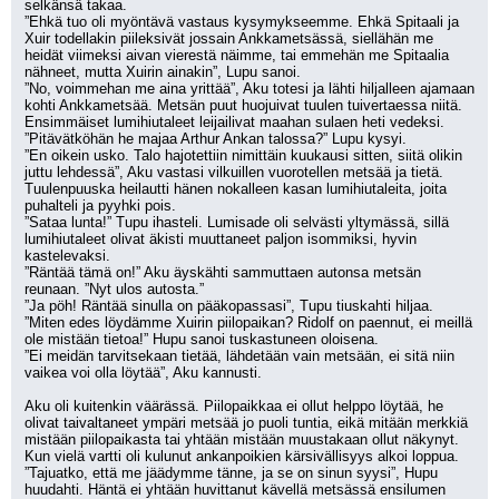
selkänsä takaa.
”Ehkä tuo oli myöntävä vastaus kysymykseemme. Ehkä Spitaali ja 
Xuir todellakin piileksivät jossain Ankkametsässä, siellähän me 
heidät viimeksi aivan vierestä näimme, tai emmehän me Spitaalia 
nähneet, mutta Xuirin ainakin”, Lupu sanoi.
”No, voimmehan me aina yrittää”, Aku totesi ja lähti hiljalleen ajamaan 
kohti Ankkametsää. Metsän puut huojuivat tuulen tuivertaessa niitä. 
Ensimmäiset lumihiutaleet leijailivat maahan sulaen heti vedeksi.
”Pitävätköhän he majaa Arthur Ankan talossa?” Lupu kysyi.
”En oikein usko. Talo hajotettiin nimittäin kuukausi sitten, siitä olikin 
juttu lehdessä”, Aku vastasi vilkuillen vuorotellen metsää ja tietä. 
Tuulenpuuska heilautti hänen nokalleen kasan lumihiutaleita, joita 
puhalteli ja pyyhki pois.
”Sataa lunta!” Tupu ihasteli. Lumisade oli selvästi yltymässä, sillä 
lumihiutaleet olivat äkisti muuttaneet paljon isommiksi, hyvin 
kastelevaksi.
”Räntää tämä on!” Aku äyskähti sammuttaen autonsa metsän 
reunaan. ”Nyt ulos autosta.”
”Ja pöh! Räntää sinulla on pääkopassasi”, Tupu tiuskahti hiljaa.
”Miten edes löydämme Xuirin piilopaikan? Ridolf on paennut, ei meillä 
ole mistään tietoa!” Hupu sanoi tuskastuneen oloisena.
”Ei meidän tarvitsekaan tietää, lähdetään vain metsään, ei sitä niin 
vaikea voi olla löytää”, Aku kannusti.
Aku oli kuitenkin väärässä. Piilopaikkaa ei ollut helppo löytää, he 
olivat taivaltaneet ympäri metsää jo puoli tuntia, eikä mitään merkkiä 
mistään piilopaikasta tai yhtään mistään muustakaan ollut näkynyt. 
Kun vielä vartti oli kulunut ankanpoikien kärsivällisyys alkoi loppua.
”Tajuatko, että me jäädymme tänne, ja se on sinun syysi”, Hupu 
huudahti. Häntä ei yhtään huvittanut kävellä metsässä ensilumen 