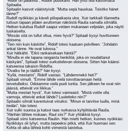
”Ridolf on palannut”, Rudolf puuskahti. Hän yritti olla katsomatta 
Spitaalia.
Spitaalin kasvot vääristyivät. ”Mutta sepä hauskaa. Toisitko hänet 
tänne?”
Rudolf nyökkäsi ja käveli piilopaikasta ulos. Xuir tarkkaili tilannetta 
tuttuun tapaan pitäen avuttoman näköistä Raulia samalla silmällä.
Hetken kuluttua Rudolf saapui vetäen mukanaan veljeään, joka näytti 
tuskaiselta.
”Missäs sitä on tullut oltua, mies hyvä?” Spitaali kysyi huvittuneen 
oloisena.
”Tein niin kuin käskitte”, Ridolf totesi kaatuen polvilleen. ”Johdatin 
ankat tänne. He ovat tulossa.”
Xuir hätkähti. ”Etkö rankaisekaan häntä?”
”Minulla ei ole tapana rangaista henkilöä, joka on noudattanut 
käskyäni”, Spitaali totesi surkuttelevan oloisena. Sitten hän käänsi 
katseensa takaisin Ridolfia. 
”Ovatko he jo täällä?” hän kysyi.
”Kyllä, mestarini”, Ridolf vastasi. ”Lähdemmekö heti?”
Spitaali virnuili. ”Emme lähde vielä toivottavamaan heitä 
tervetulleiksi. Odotamme vielä puoli tuntia. Sen jälkeen he ovat niin 
jäässä, etteivät voi liikkua.”
”Mutta mestari hyvä”, Xuir totesi vaimeasti. ”Mistä voitte olla 
varmoja, etteivät ankat lähde? Luuletteko niin?”
Spitaalin silmät kaventuivat viiruiksi. ”Minun ei tarvitse luulla, minä 
tiedän”, hän totesi.
Xuir sulki suunsa ja katsoi taas nurkassa kyhjöttävää Raulia.
”Hänhän lähtee mukaan, Raul siis?” Xuir yhtäkkiä kysyi. 
Spitaali siirsi katseensa Rauliin. Hän mietti hetken, kunnes nyökkäsi. 
Nyökkäys oli lyhyt, mutta tarpeeksi pitkä, että Xuir huomasi sen.
Kohta oli aika lähteä kohti viimeistä taistelua.