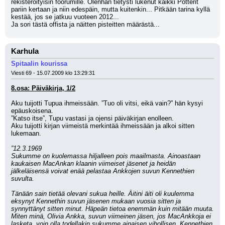
rekisteröityisin foorumille. Olenhan tietysti lukenut kaikki Potterit 
pariin kertaan ja niin edespäin, mutta kuitenkin... Pitkään tarina kyllä 
kestää, jos se jatkuu vuoteen 2012...
Ja sori tästä offista ja näitten pisteitten määrästä...
Karhula
Spitaalin kourissa
Viesti 69 - 15.07.2009 klo 13:29:31
8.osa: Päiväkirja, 1/2
Aku tuijotti Tupua ihmeissään. ”Tuo oli vitsi, eikä vain?” hän kysyi 
epäuskoisena.
”Katso itse”, Tupu vastasi ja ojensi päiväkirjan enolleen.
Aku tuijotti kirjan viimeistä merkintää ihmeissään ja alkoi sitten 
lukemaan.
”12.3.1969
Sukumme on kuolemassa hiljalleen pois maailmasta. Ainoastaan 
kaukaisen MacAnkan klaanin viimeiset jäsenet ja heidän 
jälkeläisensä voivat enää pelastaa Ankkojen suvun Kennethien 
suvulta.
Tänään sain tietää olevani sukua heille. Äitini äiti oli kuulemma 
eksynyt Kennethin suvun jäsenen mukaan vuosia sitten ja 
synnyttänyt sitten minut. Häpeän tietoa enemmän kuin mitään muuta.
Miten minä, Olivia Ankka, suvun viimeinen jäsen, jos MacAnkkoja ei 
lasketa, voin olla todellakin sukumme ainaisen vihollisen, Kennethien 