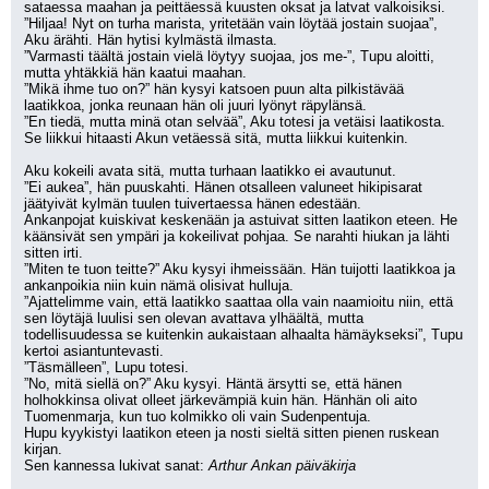
sataessa maahan ja peittäessä kuusten oksat ja latvat valkoisiksi.
”Hiljaa! Nyt on turha marista, yritetään vain löytää jostain suojaa”, 
Aku ärähti. Hän hytisi kylmästä ilmasta. 
”Varmasti täältä jostain vielä löytyy suojaa, jos me-”, Tupu aloitti, 
mutta yhtäkkiä hän kaatui maahan.
”Mikä ihme tuo on?” hän kysyi katsoen puun alta pilkistävää 
laatikkoa, jonka reunaan hän oli juuri lyönyt räpylänsä.
”En tiedä, mutta minä otan selvää”, Aku totesi ja vetäisi laatikosta. 
Se liikkui hitaasti Akun vetäessä sitä, mutta liikkui kuitenkin.
Aku kokeili avata sitä, mutta turhaan laatikko ei avautunut.
”Ei aukea”, hän puuskahti. Hänen otsalleen valuneet hikipisarat 
jäätyivät kylmän tuulen tuivertaessa hänen edestään.
Ankanpojat kuiskivat keskenään ja astuivat sitten laatikon eteen. He 
käänsivät sen ympäri ja kokeilivat pohjaa. Se narahti hiukan ja lähti 
sitten irti.
”Miten te tuon teitte?” Aku kysyi ihmeissään. Hän tuijotti laatikkoa ja 
ankanpoikia niin kuin nämä olisivat hulluja.
”Ajattelimme vain, että laatikko saattaa olla vain naamioitu niin, että 
sen löytäjä luulisi sen olevan avattava ylhäältä, mutta 
todellisuudessa se kuitenkin aukaistaan alhaalta hämäykseksi”, Tupu 
kertoi asiantuntevasti.
”Täsmälleen”, Lupu totesi. 
”No, mitä siellä on?” Aku kysyi. Häntä ärsytti se, että hänen 
holhokkinsa olivat olleet järkevämpiä kuin hän. Hänhän oli aito 
Tuomenmarja, kun tuo kolmikko oli vain Sudenpentuja.
Hupu kyykistyi laatikon eteen ja nosti sieltä sitten pienen ruskean 
kirjan. 
Sen kannessa lukivat sanat: 
Arthur Ankan päiväkirja