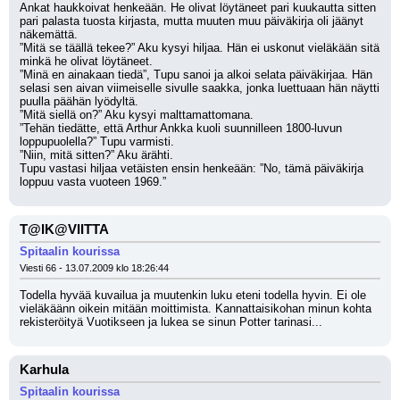
Ankat haukkoivat henkeään. He olivat löytäneet pari kuukautta sitten 
pari palasta tuosta kirjasta, mutta muuten muu päiväkirja oli jäänyt 
näkemättä.
”Mitä se täällä tekee?” Aku kysyi hiljaa. Hän ei uskonut vieläkään sitä 
minkä he olivat löytäneet.
”Minä en ainakaan tiedä”, Tupu sanoi ja alkoi selata päiväkirjaa. Hän 
selasi sen aivan viimeiselle sivulle saakka, jonka luettuaan hän näytti 
puulla päähän lyödyltä.
”Mitä siellä on?” Aku kysyi malttamattomana.
”Tehän tiedätte, että Arthur Ankka kuoli suunnilleen 1800-luvun 
loppupuolella?” Tupu varmisti.
”Niin, mitä sitten?” Aku ärähti.
Tupu vastasi hiljaa vetäisten ensin henkeään: ”No, tämä päiväkirja 
loppuu vasta vuoteen 1969.”
T@IK@VIITTA
Spitaalin kourissa
Viesti 66 - 13.07.2009 klo 18:26:44
Todella hyvää kuvailua ja muutenkin luku eteni todella hyvin. Ei ole 
vieläkäänn oikein mitään moittimista. Kannattaisikohan minun kohta 
rekisteröityä Vuotikseen ja lukea se sinun Potter tarinasi...
Karhula
Spitaalin kourissa