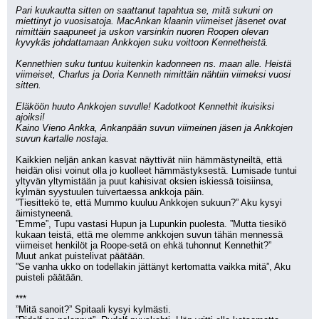
Pari kuukautta sitten on saattanut tapahtua se, mitä sukuni on 
miettinyt jo vuosisatoja. MacAnkan klaanin viimeiset jäsenet ovat 
nimittäin saapuneet ja uskon varsinkin nuoren Roopen olevan 
kyvykäs johdattamaan Ankkojen suku voittoon Kennetheistä.
Kennethien suku tuntuu kuitenkin kadonneen ns. maan alle. Heistä 
viimeiset, Charlus ja Doria Kenneth nimittäin nähtiin viimeksi vuosi 
sitten.
Eläköön huuto Ankkojen suvulle! Kadotkoot Kennethit ikuisiksi 
ajoiksi!
Kaino Vieno Ankka, Ankanpään suvun viimeinen jäsen ja Ankkojen 
suvun kartalle nostaja.
Kaikkien neljän ankan kasvat näyttivät niin hämmästyneiltä, että 
heidän olisi voinut olla jo kuolleet hämmästyksestä. Lumisade tuntui 
yltyvän yltymistään ja puut kahisivat oksien iskiessä toisiinsa, 
kylmän syystuulen tuivertaessa ankkoja päin.
”Tiesittekö te, että Mummo kuuluu Ankkojen sukuun?” Aku kysyi 
äimistyneenä.
”Emme”, Tupu vastasi Hupun ja Lupunkin puolesta. ”Mutta tiesikö 
kukaan teistä, että me olemme ankkojen suvun tähän mennessä 
viimeiset henkilöt ja Roope-setä on ehkä tuhonnut Kennethit?”
Muut ankat puistelivat päätään.
”Se vanha ukko on todellakin jättänyt kertomatta vaikka mitä”, Aku 
puisteli päätään. 
***
”Mitä sanoit?” Spitaali kysyi kylmästi. 