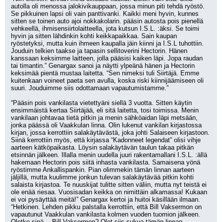
autolla oli menossa jalokivikauppaan, jossa minun piti tehdä ryöstö. 
Se pikkuinen lapsi oli vain panttivanki. Kaikki meni hyvin, kunnes 
sitten se toinen auto ajoi nokkakolarin. pääsin autosta pois pienellä 
vehkeellä, ihmisensiirtolaitteella, jota kutsun I.S.L. :äksi. Se toimi 
hyvin ja sitten lähdinkin kohti keikkapaikkaa. Sain kaupan 
ryöstetyksi, mutta kuin ihmeen kaupalla jäin kiinni ja I.S.L tuhottiin. 
Jouduin telkien taakse ja tapasin sellitoverini Hectorin. Hänen 
kanssaan keksimme laitteen, jolla pääsisi kaiken läpi. Jopa raudan 
tai timantin.” Genargax sanoi ja näytti ylpeänä hänen ja Hectorin 
keksimää pientä mustaa laitetta. “Sen nimeksi tuli Siirtäjä. Emme 
kuitenkaan voineet paeta sen avulla, koska riski kiinnijäämiseen oli 
suuri. Jouduimme siis odottamaan vapautumistamme.”
“Pääsin pois vankilasta vietettyäni siellä 3 vuotta. Sitten käytin 
ensimmäistä kertaa Siirtäjää, eli sitä laitetta, tosi toimissa. Menin 
vankilaan johtavaa tietä pitkin ja menin sähköaidan läpi metsään, 
jonka päässä oli Vaakkulan linna. Olin lukenut vankilan kirjastossa 
kirjan, jossa kerrottiin salakäytävästä, joka johti Salaiseen kirjastoon. 
Siinä kerrottiin myös, että kirjassa “Kadonneet legendat” olisi vihje 
aarteen kätköpaikasta. Löysin salakäytävän taulun takaa pitkän 
etsinnän jälkeen. Illalla menin uudella juuri rakentamallani I.S.L. :ällä 
hakemaan Hectorin pois siitä inhasta vankilasta. Samaisena yönä 
ryöstimme Ankallispankin. Pian olimmekin tämän linnan aarteen 
jäljillä, mutta kuulimme jonkun tulevan salakäytävää pitkin kohti 
salaista kirjastoa. Te nuuskijat tulitte sitten väliin, mutta nyt teistä ei 
ole enää riesaa. Vuosisadan keikka on nimittäin alkamassa! Kukaan 
ei voi pysäyttää meitä!” Genargax kertoi ja huitoi käsillään ilmaan. 
“Hetkinen. Lehden pikku palstalla kerrottiin, että Bill Vaksermon on 
vapautunut Vaakkulan vankilasta kolmen vuoden tuomion jälkeen. 
Oletko sinä… Bill Vaksermon? Olet siis sukua tämän linnan 