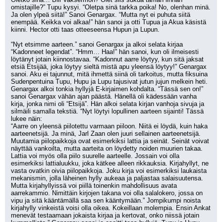
omistajille?” Tupu kysyi. “Oletpa sinä tarkka poika! No, olenhan minä. 
Ja olen ylpeä siitä!” Sanoi Genargax. “Mutta nyt ei puhuta siitä 
enempää. Keikka voi alkaa!” hän sanoi ja otti Tupua ja Akua käsistä 
kiinni. Hector otti taas otteeseensa Hupun ja Lupun. 
“Nyt etsimme aarteen.” sanoi Genargax ja alkoi selata kirjaa 
“Kadonneet legendat”. “Hmm… Haa!” hän sanoi, kun oli ilmeisesti 
löytänyt jotain kiinnostavaa. “Kadonnut aarre löytyy, kun sitä jaksat 
etsiä Etsijää, joka löytyy sieltä mistä apu yleensä löytyy!” Genargax 
sanoi. Aku ei tajunnut, mitä ihmettä siinä oli tarkoitus, mutta fiksuina 
Sudenpentuina Tupu, Hupu ja Lupu tajusivat jutun jujun melkein heti. 
Genargax alkoi tonkia hyllyjä E-kirjaimen kohdalta. “Tässä sen on!” 
sanoi Genargax vähän ajan päästä. Hänellä oli kädessään vanha 
kirja, jonka nimi oli “Etsijä”. Hän alkoi selata kirjan vanhoja sivuja ja 
silmäili samalla tekstiä. “Nyt löytyi lopullinen aarteen sijainti! Tässä 
lukee näin: 
“Aarre on yleensä piilotettu varmaan piiloon. Niitä ei löydä, kuin haka 
aarteenetsijä. Ja minä, Jarl Zaan olen juuri sellainen aarteenetsijä. 
Muutamia piilopaikkoja ovat esimerkiksi lattia ja seinät. Seinät voivat 
näyttää vankoilta, mutta aarteita on löydetty noiden muurien takaa. 
Lattia voi myös olla piilo suurelle aarteelle. Jossain voi olla 
esimerkiksi lattialuukku, joka kätkee alleen rikkauksia. Kirjahyllyt, ne 
vasta ovatkin oivia piilopaikkoja. Joku kirja voi esimerkiksi laukaista 
mekanismin, jolla läheinen hylly aukeaa ja paljastaa salaisuutensa. 
Mutta kirjahyllyissä voi piillä toinenkin mahdollisuus avata 
aarrekammio. Nimittäin kirjojen takana voi olla salalokero, jossa on 
vipu ja sitä kääntämällä saa sen kääntymään.” Jompikumpi noista 
kirjahylly vinkeistä voisi olla oikea. Kokeillaan molempia. Ensin Ankat 
menevät testaamaan jokaista kirjaa ja kertovat, onko niissä jotain 