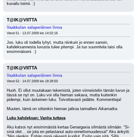
kuvailu toimii. :)
T@IK@VIITTA
Vaakkulan salaperäinen linna
Viesti 51 - 13.07.2009 klo 14:02:16
Joo, luku oli todella lyhyt, mutta niinkuin jo ennen sanoin, 
kahdeksannesta luvusta tulee pitempi. Ja tuo suunnitela taisi olla 
ensimmäiseni. :)
T@IK@VIITTA
Vaakkulan salaperäinen linna
Viesti 52 - 14.07.2009 klo 18:28:50
Huoh. Ei ollut muutakaan tekemistä, joten viimeistelin tämän luvun ja 
tässä se nyt on. Luku voi olla hieman sekava, mutta kuitenkin 
pidempi, kuin äskeinen luku. Toivottavasti pidätte. Kommentteja!
Muuten, tämä on sittenkin hieman jatkoa tarinalleni 
Aikamatka
.
Luku kahdeksan: Vanha tuttava
Aku katsoi nyt ensimmäistä kertaa Genargaxia silmästä silmään. “Si-
sinä olet… se jota en pelastanut auto-onnettomuudessa!“ Aku änkytti. 
“Niin olenkin. Enhän minä oikeasti kuollut. Esitin vain sitä. Sillä 