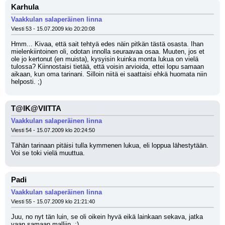
Karhula
Vaakkulan salaperäinen linna
Viesti 53 - 15.07.2009 klo 20:20:08
Hmm... Kivaa, että sait tehtyä edes näin pitkän tästä osasta. Ihan 
mielenkiintoinen oli, odotan innolla seuraavaa osaa. Muuten, jos et 
ole jo kertonut (en muista), kysyisin kuinka monta lukua on vielä 
tulossa? Kiinnostaisi tietää, että voisin arvioida, ettei lopu samaan 
aikaan, kun oma tarinani. Silloin niitä ei saattaisi ehkä huomata niin 
helposti. ;)
T@IK@VIITTA
Vaakkulan salaperäinen linna
Viesti 54 - 15.07.2009 klo 20:24:50
Tähän tarinaan pitäisi tulla kymmenen lukua, eli loppua lähestytään. 
Voi se toki vielä muuttua.
Padi
Vaakkulan salaperäinen linna
Viesti 55 - 15.07.2009 klo 21:21:40
Juu, no nyt tän luin, se oli oikein hyvä eikä lainkaan sekava, jatka 
vaan samaan malliin. ;)