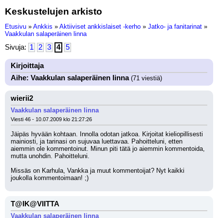
Keskustelujen arkisto
Etusivu
»
Ankkis
»
Aktiiviset ankkislaiset -kerho
»
Jatko- ja fanitarinat
»
Vaakkulan salaperäinen linna
Sivuja:
1
2
3
4
5
Kirjoittaja
Aihe: Vaakkulan salaperäinen linna
(71 viestiä)
wierii2
Vaakkulan salaperäinen linna
Viesti 46 - 10.07.2009 klo 21:27:26
Jäipäs hyvään kohtaan. Innolla odotan jatkoa. Kirjoitat kieliopillisesti 
mainiosti, ja tarinasi on sujuvaa luettavaa. Pahoitteluni, etten 
aiemmin ole kommentoinut. Minun piti tätä jo aiemmin kommentoida, 
mutta unohdin. Pahoitteluni. 
Missäs on Karhula, Vankka ja muut kommentoijat? Nyt kaikki 
joukolla kommentoimaan! ;)
T@IK@VIITTA
Vaakkulan salaperäinen linna