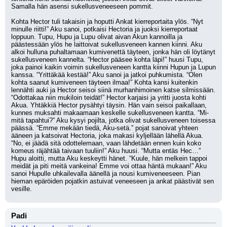
Samalla hän asensi sukellusveneeseen pommit.
Kohta Hector tuli takaisin ja hoputti Ankat kierreportaita ylös. “Nyt 
minulle riitti!” Aku sanoi, potkaisi Hectoria ja juoksi kierreportaat 
loppuun. Tupu, Hupu ja Lupu olivat aivan Akun kannoilla ja 
päästessään ylös he laittoivat sukellusveneen kannen kiinni. Aku 
alkoi hulluna puhaltamaan kumivenettä täyteen, jonka hän oli löytänyt 
sukellusveneen kannelta. “Hector pääsee kohta läpi!” huusi Tupu, 
joka painoi kaikin voimin sukellusveneen kantta kiinni Hupun ja Lupun 
kanssa. “Yrittäkää kestää!” Aku sanoi ja jatkoi puhkumista. “Olen 
kohta saanut kumiveneen täyteen ilmaa!” Kohta kansi kuitenkin 
lennähti auki ja Hector seisoi siinä murhanhimoinen katse silmissään. 
“Odottakaa niin mukiloin teidät!” Hector karjaisi ja yritti juosta kohti 
Akua. Yhtäkkiä Hector pysähtyi täysin. Hän vain seisoi paikallaan, 
kunnes muksahti makaamaan keskelle sukellusveneen kantta. “Mi-
mitä tapahtui?” Aku kysyi pojilta, jotka olivat sukellusveneen toisessa 
päässä. “Emme mekään tiedä, Aku-setä.” pojat sanoivat yhteen 
ääneen ja katsoivat Hectoria, joka makasi kyljellään lähellä Akua. 
“No, ei jäädä sitä odottelemaan, vaan lähdetään ennen kuin koko 
komeus räjähtää taivaan tuuliin!” Aku huusi. “Mutta entäs Hec…” 
Hupu aloitti, mutta Aku keskeytti hänet. “Kuule, hän melkein tappoi 
meidät ja piti meitä vankeina! Emme voi ottaa häntä mukaan!” Aku 
sanoi Hupulle uhkailevalla äänellä ja nousi kumiveneeseen. Pian 
hieman epäröiden pojatkin astuivat veneeseen ja ankat päästivät sen 
vesille.
Padi