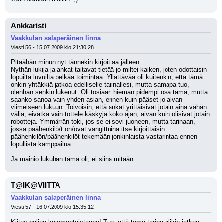
Ankkaristi
Vaakkulan salaperäinen linna
Viesti 56 - 15.07.2009 klo 21:30:28
Pitäähän minun nyt tännekin kirjoittaa jälleen.
Nythän lukija ja ankat taitavat tietää jo miltei kaiken, joten odottaisin 
lopuilta luvuilta pelkää toimintaa. Yllättävää oli kuitenkin, että tämä 
onkin yhtäkkiä jatkoa edelliselle tarinallesi, mutta samapa tuo, 
olenhan senkin lukenut. Oli tosiaan hieman pidempi osa tämä, mutta 
saanko sanoa vain yhden asian, ennen kuin pääset jo aivan 
viimeiseen lukuun. Toivoisin, että ankat yrittäisivät jotain aina vähän 
väliä, eivätkä vain tottele käskyjä koko ajan, aivan kuin olisivat jotain 
robotteja. Ymmärrän toki, jos se ei sovi juoneen, mutta tarinaan, 
jossa päähenkilö/t on/ovat vangittuina itse kirjoittaisin 
päähenkilön/päähenkilöt tekemään jonkinlaista vastarintaa ennen 
lopullista kamppailua.
Ja mainio lukuhan tämä oli, ei siinä mitään.
T@IK@VIITTA
Vaakkulan salaperäinen linna
Viesti 57 - 16.07.2009 klo 15:35:12
Kiitos paljon kommenteistanne! Tuo, että tämä tarina olikin jatkoa 