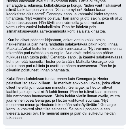
Heidän edessään avautui uskomaton näky. Lattia oli täynnä 
smaragdeja, rubiineja, kultakolikoita ja koruja. Niiden värit häikäisivät 
silmiä taskulampun valossa. “Siinä se nyt on! Sukuni kauan 
kadoksissa ollut aarre!” Genargax sanoi ja kahmaisi kädet täyteen 
timantteja. “Nyt voimme poistua.” hän sanoi ja otti säkin, joka oli ollut 
hänen taskussaan. Hän täytti sen rubiineilla ja otti mukaan 
varmuuden vuoksi kultakolikoita. Pian he lähtivät pois 
silmähäikäisevästä aarrekammiosta kohti salaista kirjastoa.
 Kun he olivat päässet kirjastoon, ankat vietiin kaikki omiin 
häkkeihinsä ja pian heitä rahdattiin salakäytävää pitkin kohti linnaa. 
Matkalla Ankat kuitenkin nukutettiin unikaasulla. “Nyt voimme mennä 
tekemään pari ryöstöä kaupungille. Nuo eivät todellakaan pääse 
nukkuessaan tuolta pois.” Genargax sanoi, ja kääntyi salakäytävässä 
kohti pimeää huonetta Hector perässään. Matkalla Genargax otti 
taskustaan pari rubiinia ja asetti ne hänen aseeseensa. Pian he jo 
olivatkin poistuneet linnan pihamaalta.
Kului lähes kahdeksan tuntia, ennen kuin Genargax ja Hector 
pelasivat iso säkki olillaan. He menivät ankkojen luokse, jotka olivat 
olleet hereillä jo muutaman minuutin. Genargax ja Hector ottivat 
laatikot ja kuljettivat niitä kohti linnaa. Pian he tulivat taas pieneen 
ikkunattomaan huoneeseen. Sieltä heidät vietiin linnan ovelle, mutta 
juuri ennen ovea Genargax ja Hector vaihtoivat suuntaa. “Nyt 
menemme minun ja Hectorin tekemään salakäytävään.” Genargax 
kertoi ja kosketti yhtä tiiltä seinässä. Se painui pohjaan ja sen 
vierestä aukesi ovi. He menivät sinne ja pian ovi sulkeutui heidän 
takanaan.