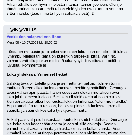
Aikamatkalle sopi hyvin mielestäni tämän tarinan juoneen. Olen jo 
tämän tarinan alussa tehdä tähän vielä yhden osan, mutta sen saa 
sitten nähdä. (taas minulta hyvin sekava viesti) ;D
T@IK@VIITTA
Vaakkulan salaperäinen linna
Viesti 58 - 18.07.2009 klo 10:50:32
Tässä on nyt uusin ja toiseksi viimeinen luku, joka on edellistä lukua 
lyhempi. Mielestäni tämä on kuitenkin tarpeeksi pitkä, vai? No, 
voihan tämä olla jonkun mielestä aika lyhyt. Toivottavasti pidätte 
luvusta. Kommentteja!
Luku yhdeksän: Viimeiset hetket
Salakäytävä oli todella pitkä ja se mutkitteli paljon. Kolmen tunnin 
matkan jälkeen alkoi tuoksua merivesi heidän ympärillään. Genargax 
avasi vähän ajan päästä hänen edessään olevan metallisen oven 
joka johti pieneen luolaan. Sielläkin oli vielä ovelasti naamioitu ovi. 
Kun ovi avautui alkoi heti kuulua lokkien kirkunaa. “Olemme merellä.” 
Hupu sanoi. Ja totta tosiaan, he olivat pienessä luolassa, joka oli 
saarella ja saari oli keskellä tyrskyävää merta.
Ankat pääsivät pois häkeistään, kuitenkin kädet sidottuina. Genargax 
piti koko ajan kädessään asetta ja osoitti sillä ankkoja. Saaren 
palmut olivat aivan vihreitä ja hiekka oli aivan kullan väristä. Vesi 
kimalteli kauniisti auringon porottaessa siihen yläilmoista, mutta sitä 