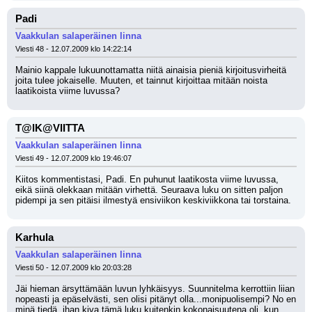
Padi
Vaakkulan salaperäinen linna
Viesti 48 - 12.07.2009 klo 14:22:14
Mainio kappale lukuunottamatta niitä ainaisia pieniä kirjoitusvirheitä 
joita tulee jokaiselle. Muuten, et tainnut kirjoittaa mitään noista 
laatikoista viime luvussa?
T@IK@VIITTA
Vaakkulan salaperäinen linna
Viesti 49 - 12.07.2009 klo 19:46:07
Kiitos kommentistasi, Padi. En puhunut laatikosta viime luvussa, 
eikä siinä olekkaan mitään virhettä. Seuraava luku on sitten paljon 
pidempi ja sen pitäisi ilmestyä ensiviikon keskiviikkona tai torstaina.
Karhula
Vaakkulan salaperäinen linna
Viesti 50 - 12.07.2009 klo 20:03:28
Jäi hieman ärsyttämään luvun lyhkäisyys. Suunnitelma kerrottiin liian 
nopeasti ja epäselvästi, sen olisi pitänyt olla...monipuolisempi? No en 
minä tiedä, ihan kiva tämä luku kuitenkin kokonaisuutena oli, kun 