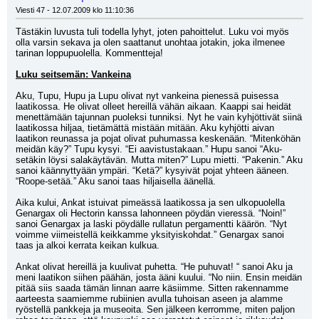
Viesti 47 - 12.07.2009 klo 11:10:36
Tästäkin luvusta tuli todella lyhyt, joten pahoittelut. Luku voi myös 
olla varsin sekava ja olen saattanut unohtaa jotakin, joka ilmenee 
tarinan loppupuolella. Kommentteja!
Luku seitsemän: Vankeina
Aku, Tupu, Hupu ja Lupu olivat nyt vankeina pienessä puisessa 
laatikossa. He olivat olleet hereillä vähän aikaan. Kaappi sai heidät 
menettämään tajunnan puoleksi tunniksi. Nyt he vain kyhjöttivät siinä 
laatikossa hiljaa, tietämättä mistään mitään. Aku kyhjötti aivan 
laatikon reunassa ja pojat olivat puhumassa keskenään. “Mitenköhän 
meidän käy?” Tupu kysyi. “Ei aavistustakaan.” Hupu sanoi “Aku-
setäkin löysi salakäytävän. Mutta miten?” Lupu mietti. “Pakenin.” Aku 
sanoi käännyttyään ympäri. “Ketä?” kysyivät pojat yhteen ääneen. 
“Roope-setää.” Aku sanoi taas hiljaisella äänellä.
Aika kului, Ankat istuivat pimeässä laatikossa ja sen ulkopuolella 
Genargax oli Hectorin kanssa lahonneen pöydän vieressä. “Noin!” 
sanoi Genargax ja laski pöydälle rullatun pergamentti käärön. “Nyt 
voimme viimeistellä keikkamme yksityiskohdat.” Genargax sanoi 
taas ja alkoi kerrata keikan kulkua. 
Ankat olivat hereillä ja kuulivat puhetta. “He puhuvat! “ sanoi Aku ja 
meni laatikon siihen päähän, josta ääni kuului. “No niin. Ensin meidän 
pitää siis saada tämän linnan aarre käsiimme. Sitten rakennamme 
aarteesta saamiemme rubiinien avulla tuhoisan aseen ja alamme 
ryöstellä pankkeja ja museoita. Sen jälkeen kerromme, miten paljon 