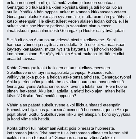
ei kauan ehtinyt ihailla, sillä heitä vietiin jo toiseen suuntaan. 
Genargax piti tiukasti kaikkien köysistä kiinni ja tuli kohta luolan 
suulle. Yhtäkkiä hän hyppäsi ankat mukanaan kirkkaaseen veteen. 
Genargax sukelsi koko ajan syvemmälle, mutta pian hän pysähtyi ja 
katsoi eteenpäin. He olivat tulleet veden alaisen luolan kohdalle. He 
sukelsivat sinne Hector perässä ja saapuivat pian pieneen 
ilmataskuun, jossa ilmeisesti Genargax ja Hector säilyttivät jotain.
Siellä oli aivan Akun nokan edessä pieni sukellusvene. Se oli 
harmaan värinen ja näytti aivan uudelta. Sitä ei ollut varmaankaan 
käytetty kertaakaan, mutta nyt sitä käytettäisiin johonkin todella 
kamalaan asiaan. Se räjäytettäisiin Ankat mukana. Mitään ei ollut 
enää tehtävissä.
Kohta Genargax käski kaikkien astua sukellusveneeseen. 
Sukellusvene oli täynnä nappuloita ja vipuja. Punaiset valot 
välkkyivät joka puolella heidän askeltensa tahdissa. Genargax työnsi 
Ankkoja eteenpäin ja kohta he olivatkin suuren rautaoven edessä. 
Genargax työnsi Ankat sinne, sulki oven ja lukitsi sen. Pieni huone 
pimeni hetkessä. Aku istui lattialla ja mietti koko ajan, miten heille 
kävisi? Olisiko tämä heidän loppunsa?
Vähän ajan päästä sukellusvene alkoi liikkua hitaasti eteenpäin. 
Painostava hiljaisuus jatkui siinä pienessä huoneessa, jonne Aku ja 
pojat olivat lukittu. Sukellusvene liikkui nyt alaspäin, kohti syvyyksiä 
ja kohti viimeisiä hetkiä.
Kohta tohtori tuli hakemaan Ankat pois pimeästä huoneesta, 
katsomaan jotain. “Nyt saatte tulla katsomaan viimeisen kerran sitä 
paikkaa, jossa te asuitte.” Genargax sanoi ja työnsi Ankkoja 