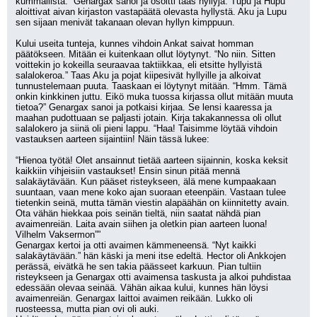
kummallista.” Genargax sanoi ja osoitti taas hyllyjä. Tupu ja Hupu 
aloittivat aivan kirjaston vastapäätä olevasta hyllystä. Aku ja Lupu 
sen sijaan menivät takanaan olevan hyllyn kimppuun.
Kului useita tunteja, kunnes vihdoin Ankat saivat homman 
päätökseen. Mitään ei kuitenkaan ollut löytynyt. “No niin. Sitten 
voittekin jo kokeilla seuraavaa taktiikkaa, eli etsitte hyllyistä 
salalokeroa.” Taas Aku ja pojat kiipesivät hyllyille ja alkoivat 
tunnustelemaan puuta. Taaskaan ei löytynyt mitään. “Hmm. Tämä 
onkin kinkkinen juttu. Eikö muka tuossa kirjassa ollut mitään muuta 
tietoa?” Genargax sanoi ja potkaisi kirjaa. Se lensi kaaressa ja 
maahan pudottuaan se paljasti jotain. Kirja takakannessa oli ollut 
salalokero ja siinä oli pieni lappu. “Haa! Taisimme löytää vihdoin 
vastauksen aarteen sijaintiin! Näin tässä lukee: 
“Hienoa työtä! Olet ansainnut tietää aarteen sijainnin, koska keksit 
kaikkiin vihjeisiin vastaukset! Ensin sinun pitää mennä 
salakäytävään. Kun pääset risteykseen, älä mene kumpaakaan 
suuntaan, vaan mene koko ajan suoraan eteenpäin. Vastaan tulee 
tietenkin seinä, mutta tämän viestin alapäähän on kiinnitetty avain. 
Ota vähän hiekkaa pois seinän tieltä, niin saatat nähdä pian 
avaimenreiän. Laita avain siihen ja oletkin pian aarteen luona!
Vilhelm Vaksermon””
Genargax kertoi ja otti avaimen kämmeneensä. “Nyt kaikki 
salakäytävään.” hän käski ja meni itse edeltä. Hector oli Ankkojen 
perässä, eivätkä he sen takia päässeet karkuun. Pian tultiin 
risteykseen ja Genargax otti avaimensa taskusta ja alkoi puhdistaa 
edessään olevaa seinää. Vähän aikaa kului, kunnes hän löysi 
avaimenreiän. Genargax laittoi avaimen reikään. Lukko oli 
ruosteessa, mutta pian ovi oli auki.