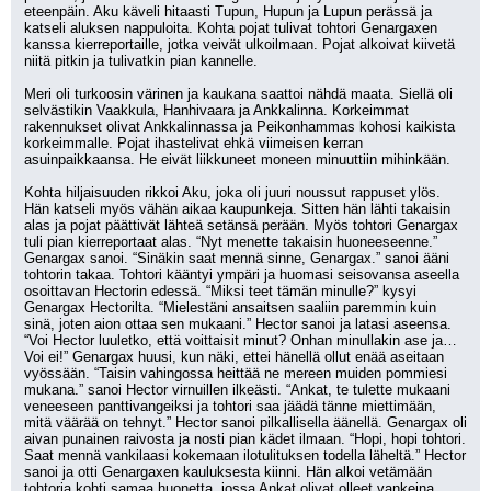
eteenpäin. Aku käveli hitaasti Tupun, Hupun ja Lupun perässä ja 
katseli aluksen nappuloita. Kohta pojat tulivat tohtori Genargaxen 
kanssa kierreportaille, jotka veivät ulkoilmaan. Pojat alkoivat kiivetä 
niitä pitkin ja tulivatkin pian kannelle.
Meri oli turkoosin värinen ja kaukana saattoi nähdä maata. Siellä oli 
selvästikin Vaakkula, Hanhivaara ja Ankkalinna. Korkeimmat 
rakennukset olivat Ankkalinnassa ja Peikonhammas kohosi kaikista 
korkeimmalle. Pojat ihastelivat ehkä viimeisen kerran 
asuinpaikkaansa. He eivät liikkuneet moneen minuuttiin mihinkään.
Kohta hiljaisuuden rikkoi Aku, joka oli juuri noussut rappuset ylös. 
Hän katseli myös vähän aikaa kaupunkeja. Sitten hän lähti takaisin 
alas ja pojat päättivät lähteä setänsä perään. Myös tohtori Genargax 
tuli pian kierreportaat alas. “Nyt menette takaisin huoneeseenne.” 
Genargax sanoi. “Sinäkin saat mennä sinne, Genargax.” sanoi ääni 
tohtorin takaa. Tohtori kääntyi ympäri ja huomasi seisovansa aseella 
osoittavan Hectorin edessä. “Miksi teet tämän minulle?” kysyi 
Genargax Hectorilta. “Mielestäni ansaitsen saaliin paremmin kuin 
sinä, joten aion ottaa sen mukaani.” Hector sanoi ja latasi aseensa. 
“Voi Hector luuletko, että voittaisit minut? Onhan minullakin ase ja… 
Voi ei!” Genargax huusi, kun näki, ettei hänellä ollut enää aseitaan 
vyössään. “Taisin vahingossa heittää ne mereen muiden pommiesi 
mukana.” sanoi Hector virnuillen ilkeästi. “Ankat, te tulette mukaani 
veneeseen panttivangeiksi ja tohtori saa jäädä tänne miettimään, 
mitä väärää on tehnyt.” Hector sanoi pilkallisella äänellä. Genargax oli 
aivan punainen raivosta ja nosti pian kädet ilmaan. “Hopi, hopi tohtori. 
Saat mennä vankilaasi kokemaan ilotulituksen todella läheltä.” Hector 
sanoi ja otti Genargaxen kauluksesta kiinni. Hän alkoi vetämään 
tohtoria kohti samaa huonetta, jossa Ankat olivat olleet vankeina. 