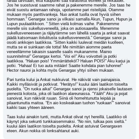
rahaa tarvitaan, että kaupunki saa varastetut esineet ja rikkaudet. 
Jos he suostuvat saamme rahat ja pakenemme merelle. Jos taas he 
eivät suostu antamaan rahoja, upotamme pari risteilijää. Otamme 
mukaan myös panttivankeja. Nuo ankat tuolla ovat hyviä siihen 
hommaan.” Genargax sanoi ja vilkaisi samalla Akun, Tupun, Hupun ja 
Lupun puulaatikkoon. “ Sitten vielä kolmas vaihe. Pakenemme 
merelle siis sukellusveneellä, joka on autiosaarella. Menemme 
sukellusveneeseen ja räjäytämme sen lähellä saarta ja ankat saavat 
jäädä katsomaan ilotulitusta sukellusveneestä.” Genargax sanoi ja 
osoiti ankkojen laatikkoa. “Sitten kaikki luulevat meidän kuolleen, 
mutta se ei suinkaan ole totta! Me nimittäin aiomme paeta 
veneellämme takaisin saarelle saalis mukanamme. Mainio 
suunnitelma!” Genargax kertoi. “Voi ei!” Aku voivotteli ja potki 
laatikkoa. “Haluan pois! Ymmärrättekö!? Haluan POIS!” Aku karjui ja 
potki. “Hahaa! Ei tuo auta mitään! Saatte kohdata pian tuhonne!” 
Hector nauroi ja kohta myös Genargax yhtyi siihen mukaan.
Pari tuntia kului ja Ankat nukkuivat. He näkivät vain painajaisia. 
Kaikki mylläsivät ja potkivat. “Herätys!” kuului ääni laatikon toiselta 
puolelta. “On ruoka aika!” Genargax sanoi ja ojensi jokaiselle lautasen 
pienestä kolosta, joka oli laatikon alareunassa. “Yääh!” Aku ja pojat 
sanoivat, kun näkivät ruuan. Siinä oli homehtunutta leipää ja 
pilaantunutta maitoa. “En aio koskeakaan tuohon “ruokaan”” sanoivat 
kaikki taas yhteen ääneen.
Taas kului ainakin tunti, mutta Ankat olivat nyt hereillä. Laatikko oli 
käynyt joka sekunti tunkkaisemmaksi. “No niin, tulkaa pois sieltä.” 
kuului ääni laatikon toiselta puolelta. Ankat astuivat Genargaxen 
eteen. Akun nokka oli lonksahtanut auki.