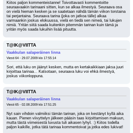
Kiitos paljon kommenteistanne! Toivottavasti kommentoitte 
seuraavaakin tarinaani sitten, kun se alkaa ilmestyä. Seuraava osa 
on vielä hieman kesken ja se saatetaan nähdä tämän viikon torstaina 
tai perjantaina. Seuraava tarina (joka on jatkoa tälle) alkaa 
varmaankin joskus elokuussa, vielä en tiedä sen nimeä, tai lukujen 
nimiä. Yritän siitä saada kuitenkin pitemmän tarinan kuin tämä ja 
yritän myös saada lukuihin lisää pituutta.
T@IK@VIITTA
Vaakkulan salaperäinen linna
Viesti 64 - 29.07.2009 klo 17:55:14
Sori, että luku on jäänyt kesken, mutta en kertakaikkiaan jaksa juuri 
kirjoittaa tarinaa... Katsotaan, seuraava luku voi ehkä ilmestyä, 
joskus viikonloppuna.
T@IK@VIITTA
Vaakkulan salaperäinen linna
Viesti 65 - 02.08.2009 klo 17:51:25
Nyt sain vihdoin valmiiksi tämän tarinan, joka on kestänyt kyllä aika 
kauan. Pienen viivyttelyn jälkeen pääsin taas kirjoittamisen makuun, 
mutta tästä viimeisestä luvusta tuli aikasen lyhyt. :) Kiitos todella 
paljon kaikille, jotka tätä tarinaa kommentoivat ja jotka edes lukivat!