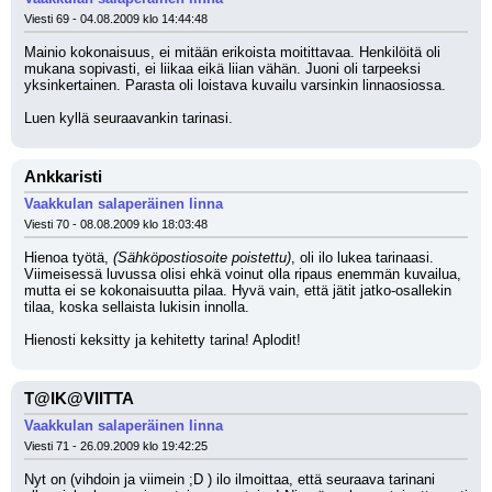
Viesti 69 - 04.08.2009 klo 14:44:48
Mainio kokonaisuus, ei mitään erikoista moitittavaa. Henkilöitä oli 
mukana sopivasti, ei liikaa eikä liian vähän. Juoni oli tarpeeksi 
yksinkertainen. Parasta oli loistava kuvailu varsinkin linnaosiossa.
Luen kyllä seuraavankin tarinasi.
Ankkaristi
Vaakkulan salaperäinen linna
Viesti 70 - 08.08.2009 klo 18:03:48
Hienoa työtä, 
(Sähköpostiosoite poistettu)
, oli ilo lukea tarinaasi. 
Viimeisessä luvussa olisi ehkä voinut olla ripaus enemmän kuvailua, 
mutta ei se kokonaisuutta pilaa. Hyvä vain, että jätit jatko-osallekin 
tilaa, koska sellaista lukisin innolla.
Hienosti keksitty ja kehitetty tarina! Aplodit!
T@IK@VIITTA
Vaakkulan salaperäinen linna
Viesti 71 - 26.09.2009 klo 19:42:25
Nyt on (vihdoin ja viimein ;D ) ilo ilmoittaa, että seuraava tarinani 