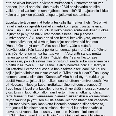
että he olivat kuolleet ja vieneet mukanaan suunnattoman suuren 
aarteen, jota ei saataisi ikinä takaisin? Vai selvisivätkö he siitä, 
vaikka he olivat kaiken sen räjähteen keskellä? Niitä ajatuksia liikkui 
koko ajan poikien päässä ja lopulta jatkoivat soutamista.
Lopulta päivä oli mennyt todella tuskallisilla merkeillä ohi. Nyt oli yö 
ja neljä ankkaa ajelehti keskellä merta kohti jotain, josta he eivät 
tiedä. Tupu, Hupu ja Lupu olivat koko päivän soutaneet ilman ruokaa 
ja juomaa ja nyt he nukkuivat todella sikeää unta pienessä 
kumiveneessä. Aku taas sen sijaan heräsi keskellä yötä, otettuaan 
kunnon päiväunet, sillä välin, kun pojat ahersivat hiki hatussa. 
“Hoaah! Onko nyt aamu?” Aku sanoi herättyään sikeästä 
“päiväunesta”. Hän katsoi poikia ja huomasi pian, että oli yö. “Onko 
siis yö? No, ei se minua haittaa, voin…” Aku yritti sanoa, mutta 
hänen takaa oli kuulunut ääni. “Kädet ylös!” sanoi Hector ase 
kädessään, joka oli selvästikin onnistunut saada sukellusveneen osa 
n haltuunsa. “Voi ei…” Aku sanoi ja alkoi herättää poikia. “Herätys! 
Kuuletteko! Hector on tuossa ja hän osoittaa aseellaan!” Aku huusi 
pojille jotka vihdoin nousivat valveille. “Mitä sinä huudat?” Tupu kysyi 
hieroen samalla silmiään. “Katsokaa!” Aku huusi täyttä kurkkua ja 
osoitti Hectoria, joka oli jo melkein saanut otteen kumiveneestä. “Voi 
ei! Nopeasti, Hupu ja Lupu, irrottakaa hänen otteensa veneestä!” 
Tupu huusi Hupulle ja Lupulle, jotka eivät vieläkään noussut kunnolla 
ylös. Ensin Hupu alkoi tallomaan Hectorin käsiä, jotka nyt olivat 
tarrautuneet tiukasti veneeseen. Samaan aikaan Aku alkoi melomaan 
täyttä vauhtia ja yritti sen avulla saada Hectorin irtoamaan veneestä. 
Lupu taas viskoi käsillään vettä Hectorin naamaan siinä toivossa, 
että joutuisi hieraisemaan silmiään. Hector ei kuitenkaan vähällä 
luovuttanut vaan alkoi nousta veneeseen. Hänen silmilleen oli 
yhtäkkiä ilmestynyt kauhu. Ensin Aku ei tajunnut, miksi Hector niin 