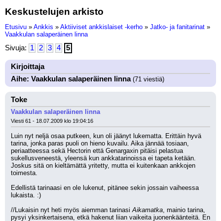
Keskustelujen arkisto
Etusivu
»
Ankkis
»
Aktiiviset ankkislaiset -kerho
»
Jatko- ja fanitarinat
»
Vaakkulan salaperäinen linna
Sivuja:
1
2
3
4
5
Kirjoittaja
Aihe: Vaakkulan salaperäinen linna
(71 viestiä)
Toke
Vaakkulan salaperäinen linna
Viesti 61 - 18.07.2009 klo 19:04:16
Luin nyt neljä osaa putkeen, kun oli jäänyt lukematta. Erittäin hyvä 
tarina, jonka paras puoli on hieno kuvailu. Aika jännää tosiaan, 
periaatteessa sekä Hectorin että Genargaxin pitäisi pelastua 
sukellusveneestä, yleensä kun ankkatarinoissa ei tapeta ketään. 
Joskus sitä on kieltämättä yritetty, mutta ei kuitenkaan ankkojen 
toimesta.
Edellistä tarinaasi en ole lukenut, pitänee sekin jossain vaiheessa 
lukaista. :)
//Lukaisin nyt heti myös aiemman tarinasi 
Aikamatka
, mainio tarina, 
pysyi yksinkertaisena, etkä hakenut liian vaikeita juonenkäänteitä. En 