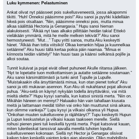
Luku kymmenen: Pelastuminen
Ankat olivat nyt päässeet pois sukellusveneestä, jossa aikapommi 
tikitti. “Huh! Onneksi pääsimme pois!” Aku sanoi ja pyyhki kädellään 
hikeä pois otsaltaan. “Niin, pääsimme onneksi pois, mutta minua 
alkaa säälittää Hectoria ja Genargaxia.” Hupu sanoi hieman 
alakuloisesti. “Älkää nyt taas alkako pillittään heidän takia! Ettekö 
vieläkään ymmärrä, mitä he meille melkein tekivät?” Aku sanoi 
hermostuneesti. “Mut…” Tupu yritti sanoa, mutta Aku keskeytti 
hänet. “Älkää ihan totta viitsikö! Olkaa kerrankin hiljaa ja kuunnelkaa 
setäänne!” Aku huusi tällä kertaa poikia päin naamaa. “Minua ei 
kiinnosta teidän väittely!” hän huusi taas ja käänsi selkänsä pojille ja 
alkoi soutaa.
Tunnit kuluivat ja pojat eivät olleet puhuneet Akulle riitansa jälkeen. 
“Nyt te lopetatte tuon motkottamisen ja autatte setäänne soutamaan.” 
Aku sanoi kärsimättömästi ja tunki airot Tupulle ja Lupulle. 
“Muistakaakin olla ärsyttämästä minua, kun otan pienet torkut” Aku 
sanoi ja otti mukavan asennon. Kun Aku oli nukahtanut pojat alkoivat 
puhua. “Aku-setä on käynyt nykyään todella ärsyttäväksi, vai mitä 
mieltä olette?” Hupu kysyi samalla, kun katsoi sinistä merta. “Niin on. 
Mikähän häneen on mennyt? Haluaako hän vain tahallaan kiusata 
meitä ja laittamaan meidät töihin vai onko hän muuttunut sinä aikana, 
kun olimme vankeja?” Lupu kysyi ja vilkaisi olkansa yli Hupua. 
“Onkohan muuten sukellusvene jo räjähtänyt?” Tupu keskeytti Hupun 
ja Lupun keskustelun ja vilkaisi kauas taakseen merelle. Siellä 
roihusi pienen pieni tuli keskellä tyyntä merta. Pojat katsoivat kauan, 
miten tulenlieskat tanssivat aavalla merellä tuhoten lopulta 
sukellusveneen kokonaan. Siellä nyt Hector ja Genargax olisivat 
kaiken tulen keskellä vajoten koko ajan alaspäin. Oliko mahdollista, 