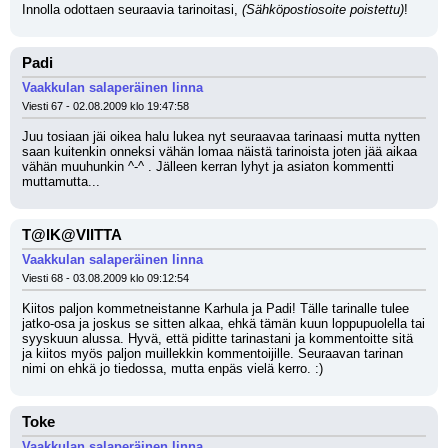
Innolla odottaen seuraavia tarinoitasi, 
(Sähköpostiosoite poistettu)
!
Padi
Vaakkulan salaperäinen linna
Viesti 67 - 02.08.2009 klo 19:47:58
Juu tosiaan jäi oikea halu lukea nyt seuraavaa tarinaasi mutta nytten 
saan kuitenkin onneksi vähän lomaa näistä tarinoista joten jää aikaa 
vähän muuhunkin ^-^ . Jälleen kerran lyhyt ja asiaton kommentti 
muttamutta...
T@IK@VIITTA
Vaakkulan salaperäinen linna
Viesti 68 - 03.08.2009 klo 09:12:54
Kiitos paljon kommetneistanne Karhula ja Padi! Tälle tarinalle tulee 
jatko-osa ja joskus se sitten alkaa, ehkä tämän kuun loppupuolella tai 
syyskuun alussa. Hyvä, että piditte tarinastani ja kommentoitte sitä 
ja kiitos myös paljon muillekkin kommentoijille. Seuraavan tarinan 
nimi on ehkä jo tiedossa, mutta enpäs vielä kerro. :)
Toke
Vaakkulan salaperäinen linna