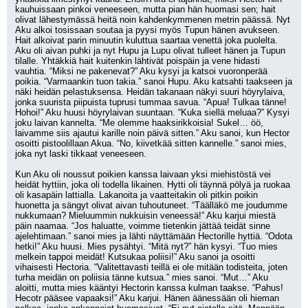
kauhuissaan pinkoi veneeseen, mutta pian hän huomasi sen; hait 
olivat lähestymässä heitä noin kahdenkymmenen metrin päässä. Nyt 
Aku alkoi tosissaan soutaa ja pyysi myös Tupun hänen avukseen. 
Hait alkoivat parin minuutin kuluttua saartaa venettä joka puolelta. 
Aku oli aivan puhki ja nyt Hupu ja Lupu olivat tulleet hänen ja Tupun 
tilalle. Yhtäkkiä hait kuitenkin lähtivät poispäin ja vene hidasti 
vauhtia. “Miksi ne pakenevat?” Aku kysyi ja katsoi vuoronperää 
poikia. “Varmaankin tuon takia.” sanoi Hupu. Aku katsahti taakseen ja 
näki heidän pelastuksensa. Heidän takanaan näkyi suuri höyrylaiva, 
jonka suurista piipuista tuprusi tummaa savua. “Apua! Tulkaa tänne! 
Hohoi!” Aku huusi höyrylaivan suuntaan. “Kuka siellä meluaa?” Kysyi 
joku laivan kannelta. “Me olemme haaksirikkoisia! Sukel… öö, 
laivamme siis ajautui karille noin päivä sitten.” Aku sanoi, kun Hector 
osoitti pistoolillaan Akua. “No, kiivetkää sitten kannelle.” sanoi mies, 
joka nyt laski tikkaat veneeseen.
Kun Aku oli noussut poikien kanssa laivaan yksi miehistöstä vei 
heidät hyttiin, joka oli todella likainen. Hytti oli täynnä pölyä ja ruokaa 
oli kasapäin lattialla. Lakanoita ja vaatteitakin oli pitkin poikin 
huonetta ja sängyt olivat aivan tuhoutuneet. “Täälläkö me joudumme 
nukkumaan? Mieluummin nukkuisin veneessä!” Aku karjui miestä 
päin naamaa. “Jos haluatte, voimme tietenkin jättää teidät sinne 
ajelehtimaan.” sanoi mies ja lähti näyttämään Hectorille hyttiä. “Odota 
hetki!” Aku huusi. Mies pysähtyi. “Mitä nyt?” hän kysyi. “Tuo mies 
melkein tappoi meidät! Kutsukaa poliisi!” Aku sanoi ja osoitti 
vihaisesti Hectoria. “Valitettavasti teillä ei ole mitään todisteita, joten 
turha meidän on poliisia tänne kutsua.” mies sanoi. “Mut…” Aku 
aloitti, mutta mies kääntyi Hectorin kanssa kulman taakse. “Pahus! 
Hecotr pääsee vapaaksi!” Aku karjui. Hänen äänessään oli hieman 