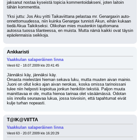
jaksanut nostaa kyseistä topicia kommentoidakseni, joten laitoin 
tähän kommenttia.
Yksi juttu: Jos Aku yritti Taikaviittana pelastaa mr. Genargaxin auto-
onnettomuudessa, niin kuinka Genargax tunnisti Akun, eihän kukaan 
tiedä Akua Taikikseksi. Olikohan mies muutenkin tajuttomana 
autossa tuossa tilanteessa, en muista. Mutta nämä kaikki ovat täysin 
epäolennaisia seikkoja.
Ankkaristi
Vaakkulan salaperäinen linna
Viesti 62 - 18.07.2009 klo 20:41:45
Jännäksi käy, jännäksi käy. 
Omasta mielestäni hieman sekava luku, mutta muuten aivan mainio. 
Juoni on ollut koko ajan aivan nerokas, koska omissa tarinoissani 
tulee niin helposti kopioitua jonkun henkilön tekstiä. Paljon muuta 
mainittavaa ei ole, mutta hienoa tarinaa olet väsäämässä. Odotan 
siis innolla seuraavaa lukua, jossa toivoisin, että tapahtumat eivät 
kulje turhan nopeasti.
T@IK@VIITTA
Vaakkulan salaperäinen linna
Viesti 63 - 20.07.2009 klo 16:20:29