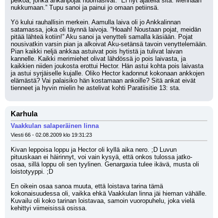
pelkoa, jonka ankanpojat huomasivat. “Ei nyt ajatella sitä. Mennään 
nukkumaan.” Tupu sanoi ja painui jo omaan petiinsä.
Yö kului rauhallisin merkein. Aamulla laiva oli jo Ankkalinnan 
satamassa, joka oli täynnä laivoja. “Hoaah! Noustaan pojat, meidän 
pitää lähteä kotiin!” Aku sanoi ja venytteli samalla käsiään. Pojat 
nousivatkin varsin pian ja alkoivat Aku-setänsä tavoin venyttelemään. 
Pian kaikki neljä ankkaa astuivat pois hytistä ja tulivat laivan 
kannelle. Kaikki merimiehet olivat lähdössä jo pois laivasta, ja 
kaikkien niiden joukosta erottui Hector. Hän astui kohta pois laivasta 
ja astui syrjäiselle kujalle. Oliko Hector kadonnut kokonaan ankkojen 
elämästä? Vai palaisiko hän kostamaan ankoille? Sitä ankat eivät 
tienneet ja hyvin mielin he astelivat kohti Paratiisitie 13: sta.
Karhula
Vaakkulan salaperäinen linna
Viesti 66 - 02.08.2009 klo 19:31:23
Kivan leppoisa loppu ja Hector oli kyllä aika nero. ;D Luvun 
pituuskaan ei häirinnyt, voi vain kysyä, että onkos tulossa jatko-
osaa, sillä loppu oli sen tyylinen. Genargaxia tulee ikävä, musta oli 
loistotyyppi. ;D 
En oikein osaa sanoa muuta, että loistava tarina tämä 
kokonaisuudessa oli, vaikka ehkä Vaakkulan linna jäi hieman vähälle. 
Kuvailu oli koko tarinan loistavaa, samoin vuoropuhelu, joka vielä 
kehittyi viimeisissä osissa.