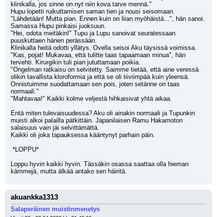
klinikalla, jos sinne on nyt niin kova tarve mennä."
Hupu lopetti ruikuttamisen saman tien ja nousi seisomaan.
"Lähdetään! Mutta pian. Ennen kuin on liian myöhäistä...", hän sanoi. 
Samassa Hupu pinkaisi juoksuun.
"Hei, odota meitäkin!" Tupu ja Lupu sanoivat seuratessaan 
puuskuttaen hänen perässään.
Klinikalla heitä odotti yllätys. Ovella seisoi Aku täysissä voimissa.
"Kas, pojat! Mukavaa, että tulitte taas tapaamaan minua", hän 
tervehti. Kirurgikin tuli pian jututtamaan poikia.
"Ongelman ratkaisu on selvitetty. Saimme tietää, että aine veressä 
olikin tavallista kloroformia ja että se oli tiiviimpää kuin yleensä. 
Onnistuimme suodattamaan sen pois, joten setänne on taas 
normaali."
"Mahtavaa!" Kaikki kolme veljestä hihkaisivat yhtä aikaa.
Entä miten tulevaisuudessa? Aku oli ainakin normaali ja Tupunkin 
muisti alkoi palailla pätkittäin. Japanilaisen Ramu Hakamoton 
salaisuus vain jäi selvittämättä.
Kaikki oli joka tapauksessa kääntynyt parhain päin.
 *LOPPU*
Loppu hyvin kaikki hyvin. Tässäkin osassa saattaa olla hieman 
kämmejä, mutta älkää antako sen häiritä.
akuankka1313
Salaperäinen muistinmenetys