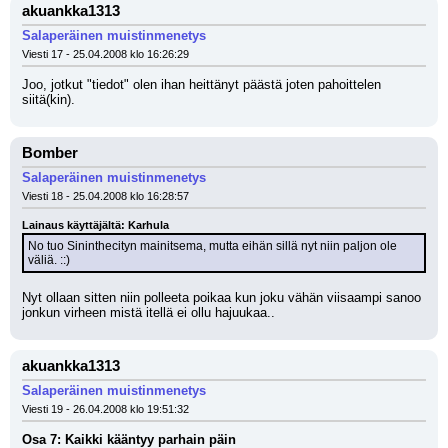
akuankka1313
Salaperäinen muistinmenetys
Viesti 17 - 25.04.2008 klo 16:26:29
Joo, jotkut "tiedot" olen ihan heittänyt päästä joten pahoittelen 
siitä(kin).
Bomber
Salaperäinen muistinmenetys
Viesti 18 - 25.04.2008 klo 16:28:57
Lainaus käyttäjältä: Karhula
No tuo Sininthecityn mainitsema, mutta eihän sillä nyt niin paljon ole 
väliä. ::)
Nyt ollaan sitten niin polleeta poikaa kun joku vähän viisaampi sanoo 
jonkun virheen mistä itellä ei ollu hajuukaa..
akuankka1313
Salaperäinen muistinmenetys
Viesti 19 - 26.04.2008 klo 19:51:32
Osa 7: Kaikki kääntyy parhain päin