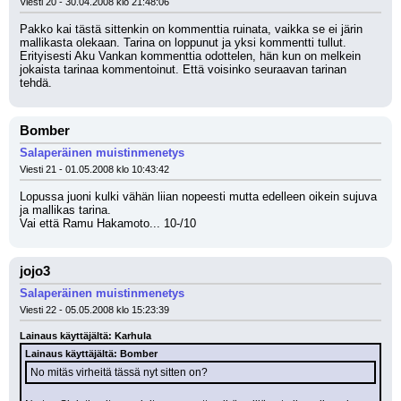
Viesti 20 - 30.04.2008 klo 21:48:06
Pakko kai tästä sittenkin on kommenttia ruinata, vaikka se ei järin 
mallikasta olekaan. Tarina on loppunut ja yksi kommentti tullut. 
Erityisesti Aku Vankan kommenttia odottelen, hän kun on melkein 
jokaista tarinaa kommentoinut. Että voisinko seuraavan tarinan 
tehdä.
Bomber
Salaperäinen muistinmenetys
Viesti 21 - 01.05.2008 klo 10:43:42
Lopussa juoni kulki vähän liian nopeesti mutta edelleen oikein sujuva 
ja mallikas tarina. 
Vai että Ramu Hakamoto... 10-/10
jojo3
Salaperäinen muistinmenetys
Viesti 22 - 05.05.2008 klo 15:23:39
Lainaus käyttäjältä: Karhula
Lainaus käyttäjältä: Bomber
No mitäs virheitä tässä nyt sitten on?