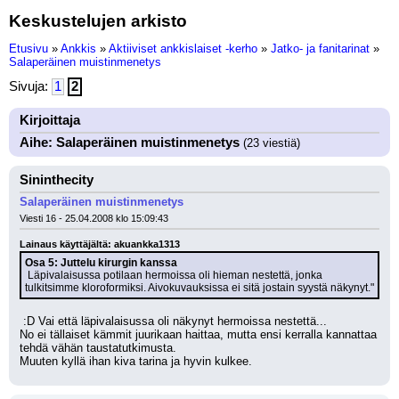
Keskustelujen arkisto
Etusivu
»
Ankkis
»
Aktiiviset ankkislaiset -kerho
»
Jatko- ja fanitarinat
»
Salaperäinen muistinmenetys
Sivuja:
1
2
Kirjoittaja
Aihe: Salaperäinen muistinmenetys
(23 viestiä)
Sininthecity
Salaperäinen muistinmenetys
Viesti 16 - 25.04.2008 klo 15:09:43
Lainaus käyttäjältä: akuankka1313
Osa 5: Juttelu kirurgin kanssa
 Läpivalaisussa potilaan hermoissa oli hieman nestettä, jonka 
tulkitsimme kloroformiksi. Aivokuvauksissa ei sitä jostain syystä näkynyt."
 :D Vai että läpivalaisussa oli näkynyt hermoissa nestettä...
No ei tällaiset kämmit juurikaan haittaa, mutta ensi kerralla kannattaa 
tehdä vähän taustatutkimusta.
Muuten kyllä ihan kiva tarina ja hyvin kulkee.