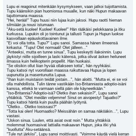
Lupu ei reagoinut mitenkään kysymykseen, vaan jatkoi tuijottamista. 
Tupu käänsikin pian huomionsa muualle, kun näki Hupun makaavan 
tajuttomana maassa.
"Hei, herää!" Tupu huusi niin lujaa kuin jaksoi. Hupu raotti hieman 
silmiään ja nousi istumaan.
"Aku-setä kuolee! Kuolee! Kuolee!" Hän rääkäisi pelokkaana ja itku 
kurkussa. Lupukin oli jo tointunut ja tallusti Tupun ja Hupun luokse 
kasvoillaan epäuskottavainen ilme.
"Ei voi olla totta. Tupu?" Lupu sanoi. Samassa hänen ilmeensä 
kirkastui. "Tupu! Olet normaali! Olet jälleen..."
"Anteeksi, mutta en tunne sinua", Tupu keskeytti ilakoinnin. Lupu 
jäykistyi niille sijoilleen ja laski kätensä, jotka olivat äsken heiluneet 
ilmassa kuin helikopterin propellit. Hän huokaisi.
"Se olisikin ollut liian hyvää ollakseen totta", hän nyyhkäisi.
Tupu katsoi nyt vuorollaan maassa ruikuttavaa Hupua ja lopen 
uupunutta ja masentunutta Lupua.
"Ihan kuin muistaisin teidät jostain...", hän aloitti. "Mutta ei, ei se voi 
olla mahdollista. Tulin tänne vastikään Iso-Britanniasta adoptio-isäni 
kanssa, ettekä te varmaan siellä päin ole käyneetkään."
"Iso-Britannia? Adoptio-isä? Oletko ihan sekaisin?", Lupu sanoi 
yhtäkkiä. "Olet meidän veljemme! Sinut on aivopesty! Tajuatko?"
Tupu katsoi häntä kuin puulla päähän lyötynä.
"Oletko... Oletko tosissasi?"
"Totta kai olen! Huomaatko? Meissähän on samaa näköäkin...", Lupu 
vastasi.
"Uskon sinua. Luulen, että asiat ovat noin." Mutta yhtäkkiä 
molemmat huomasivat lattialla makaavan Hupun, joka itki yhä 
"kuollutta" Aku-setäänsä.
"Tule nyt järkiisi", Lupu sanoi moittivasti. "Voimme käydä vielä kerran 