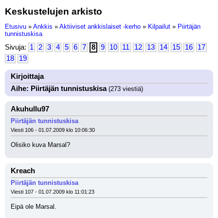
Keskustelujen arkisto
Etusivu
»
Ankkis
»
Aktiiviset ankkislaiset -kerho
»
Kilpailut
»
Piirtäjän
tunnistuskisa
Sivuja:
1
2
3
4
5
6
7
8
9
10
11
12
13
14
15
16
17
18
19
Kirjoittaja
Aihe: Piirtäjän tunnistuskisa
(273 viestiä)
Akuhullu97
Piirtäjän tunnistuskisa
Viesti 106 - 01.07.2009 klo 10:06:30
Olisiko kuva Marsal?
Kreach
Piirtäjän tunnistuskisa
Viesti 107 - 01.07.2009 klo 11:01:23
Eipä ole Marsal.