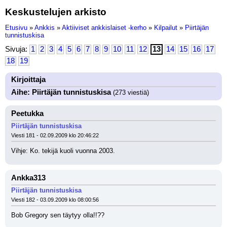
Keskustelujen arkisto
Etusivu
»
Ankkis
»
Aktiiviset ankkislaiset -kerho
»
Kilpailut
»
Piirtäjän
tunnistuskisa
Sivuja:
1
2
3
4
5
6
7
8
9
10
11
12
13
14
15
16
17
18
19
Kirjoittaja
Aihe: Piirtäjän tunnistuskisa
(273 viestiä)
Peetukka
Piirtäjän tunnistuskisa
Viesti 181 - 02.09.2009 klo 20:46:22
Vihje: Ko. tekijä kuoli vuonna 2003.
Ankka313
Piirtäjän tunnistuskisa
Viesti 182 - 03.09.2009 klo 08:00:56
Bob Gregory sen täytyy olla!!??