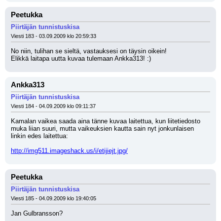
Peetukka
Piirtäjän tunnistuskisa
Viesti 183 - 03.09.2009 klo 20:59:33
No niin, tulihan se sieltä, vastauksesi on täysin oikein!
Elikkä laitapa uutta kuvaa tulemaan Ankka313! :)
Ankka313
Piirtäjän tunnistuskisa
Viesti 184 - 04.09.2009 klo 09:11:37
Kamalan vaikea saada aina tänne kuvaa laitettua, kun liitetiedosto 
muka liian suuri, mutta vaikeuksien kautta sain nyt jonkunlaisen 
linkin edes laitettua:
http://img511.imageshack.us/i/etijiejt.jpg/
Peetukka
Piirtäjän tunnistuskisa
Viesti 185 - 04.09.2009 klo 19:40:05
Jan Gulbransson?