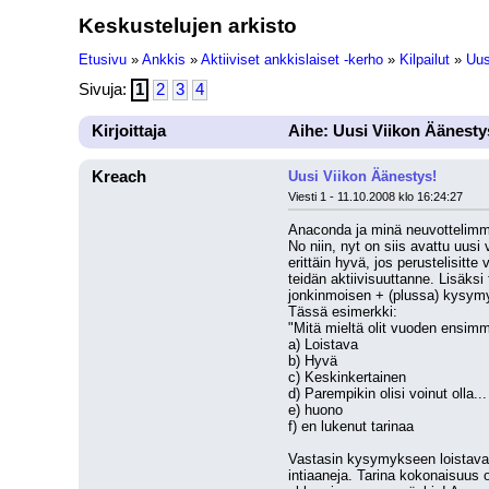
Keskustelujen arkisto
Etusivu
»
Ankkis
»
Aktiiviset ankkislaiset -kerho
»
Kilpailut
»
Uus
Sivuja:
1
2
3
4
Kirjoittaja
Aihe: Uusi Viikon Äänesty
Kreach
Uusi Viikon Äänestys!
Viesti 1 - 11.10.2008 klo 16:24:27
Anaconda ja minä neuvottelimme
No niin, nyt on siis avattu uusi 
erittäin hyvä, jos perustelisitte
teidän aktiivisuuttanne. Lisäks
jonkinmoisen + (plussa) kysymyk
Tässä esimerkki:
"Mitä mieltä olit vuoden ensim
a) Loistava
b) Hyvä
c) Keskinkertainen
d) Parempikin olisi voinut olla...
e) huono
f) en lukenut tarinaa
Vastasin kysymykseen loistava! Ta
intiaaneja. Tarina kokonaisuus o