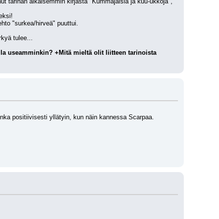
ut tarinan aikaisemmin kirjasta "Kummajaisia ja kuu-ukkoja", 
eksi!
hto "surkea/hirveä" puuttui.
kyä tulee...
Tämän viikon akkarissa (41/2008) julkaistiin lurjusliite. Pitäisikö tälläisiä (hintaa nostattavia) liitteitä tulla useamminkin? +Mitä mieltä olit liitteen tarinoista 
inka positiivisesti yllätyin, kun näin kannessa Scarpaa.