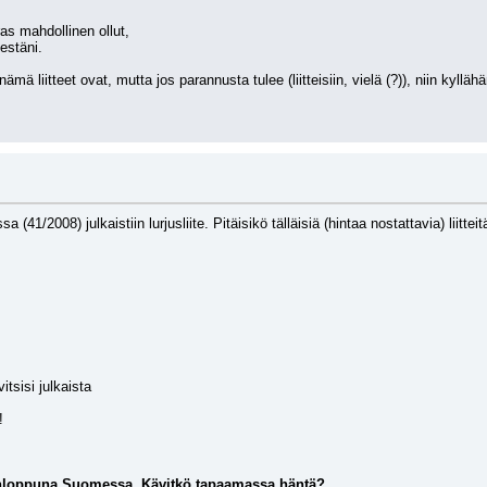
as mahdollinen ollut, 
estäni. 
ämä liitteet ovat, mutta jos parannusta tulee (liitteisiin, vielä (?)), niin kyllä
41/2008) julkaistiin lurjusliite. Pitäisikö tälläisiä (hintaa nostattavia) liitte
vitsisi julkaista
!
konloppuna Suomessa. Kävitkö tapaamassa häntä?