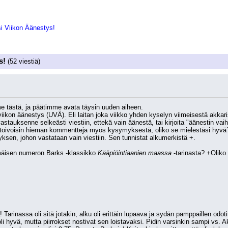
i Viikon Äänestys!
s!
(52 viestiä)
 tästä, ja päätimme avata täysin uuden aiheen.
viikon äänestys (UVÄ). Eli laitan joka viikko yhden kyselyn viimeisestä akkarista
 vastauksenne selkeästi viestiin, ettekä vain äänestä, tai kirjoita "äänestin vaiht
i toivoisin hieman kommentteja myös kysymyksestä, oliko se mielestäsi hyvä? 
sen, johon vastataan vain viestiin. Sen tunnistat alkumerkistä +.
mäisen numeron Barks -klassikko 
Kääpiöintiaanien maassa
 -tarinasta? +Oliko
 
rinassa oli sitä jotakin, alku oli erittäin lupaava ja sydän pamppaillen odotin, 
li hyvä, mutta piirrokset nostivat sen loistavaksi. Pidin varsinkin sampi vs. Aku