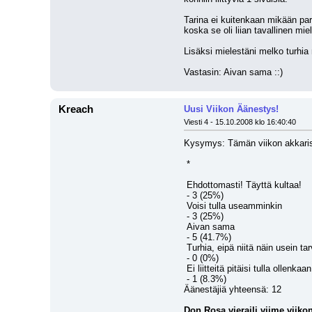
Tarina ei kuitenkaan mikään par
koska se oli liian tavallinen miel
Lisäksi mielestäni melko turhia n
Vastasin: Aivan sama ::)
Kreach
Uusi Viikon Äänestys!
Viesti 4 - 15.10.2008 klo 16:40:40
Kysymys: Tämän viikon akkarissa (
 *
 Ehdottomasti! Täyttä kultaa!
 - 3 (25%)
 Voisi tulla useamminkin
 - 3 (25%)
 Aivan sama
 - 5 (41.7%)
 Turhia, eipä niitä näin usein tar
 - 0 (0%)
 Ei liitteitä pitäisi tulla ollenkaan
 - 1 (8.3%)
Äänestäjiä yhteensä: 12
Don Rosa vieraili viime vii