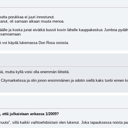
utta porukkaa ei juuri innostunut.
ostanut, oli samaan aikaan muuta menoa.
älle ja koska junat eivätkä bussit kovin lähelle kauppakeskus Jumboa pydähdy,
a samoamaan.
ni voi käydä lukemassa Don Rosa osiosta.
, mutta kyllä voisi olla enemmän liitteitä.
tymarketissa ja olin jonon ensimmäinen ja odotin siellä kaks tuntii ennen kuin
, että julkaistaan ankassa 1/2009?
 muuta", sillä kaikki vaihtoehdoistani olen lukenut. Joka tapauksessa noista p