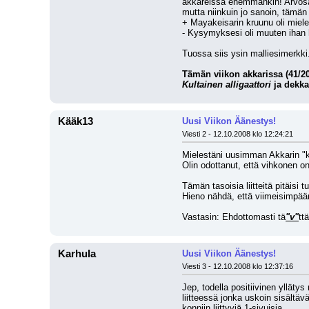
akkareissa enemmänkin! Arvosana
mutta niinkuin jo sanoin, tämän
+ Mayakeisarin kruunu oli miele
- Kysymyksesi oli muuten ihan h
Tuossa siis ysin malliesimerkki.
Kultainen alligaattori
 ja dekk
Kääk13
Uusi Viikon Äänestys!
Viesti 2 - 12.10.2008 klo 12:24:21
Mielestäni uusimman Akkarin "kult
Olin odottanut, että vihkonen on
Tämän tasoisia liitteitä pitäisi 
Hieno nähdä, että viimeisimpään 
Vastasin: Ehdottomasti tä
"v"
ttä
Karhula
Uusi Viikon Äänestys!
Viesti 3 - 12.10.2008 klo 12:37:16
Jep, todella positiivinen ylläty
liitteessä jonka uskoin sisältä
konniin liittyviä 1-sivuisia. 