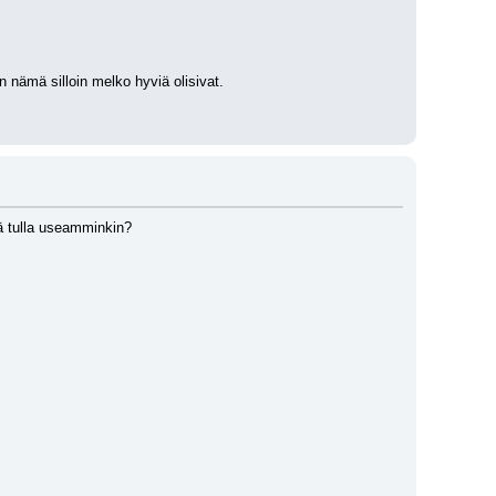
hän nämä silloin melko hyviä olisivat.
itä tulla useamminkin?