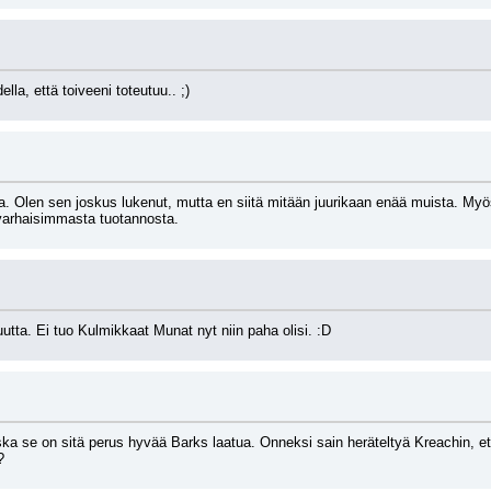
la, että toiveeni toteutuu.. ;)
a. Olen sen joskus lukenut, mutta en siitä mitään juurikaan enää muista. Myös
 varhaisimmasta tuotannosta.
utta. Ei tuo Kulmikkaat Munat nyt niin paha olisi. :D
ka se on sitä perus hyvää Barks laatua. Onneksi sain heräteltyä Kreachin, e
?