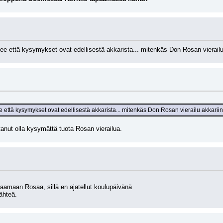
kee että kysymykset ovat edellisestä akkarista... mitenkäs Don Rosan vierailu 
e että kysymykset ovat edellisestä akkarista... mitenkäs Don Rosan vierailu akkariin l
ttanut olla kysymättä tuota Rosan vierailua.
aamaan Rosaa, sillä en ajatellut koulupäivänä
ähteä.