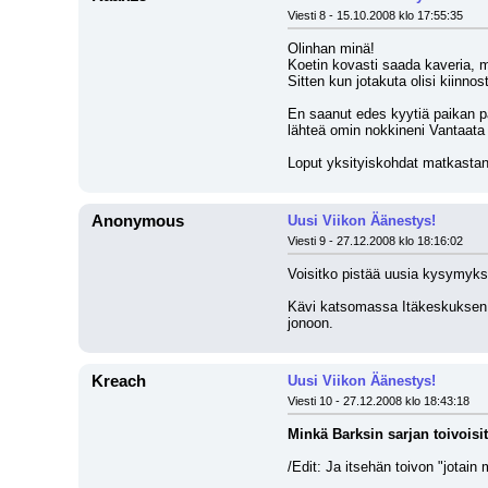
Viesti 8 - 15.10.2008 klo 17:55:35
Olinhan minä!
Koetin kovasti saada kaveria, m
Sitten kun jotakuta olisi kiinn
En saanut edes kyytiä paikan pä
lähteä omin nokkineni Vantaat
Loput yksityiskohdat matkasta
Anonymous
Uusi Viikon Äänestys!
Viesti 9 - 27.12.2008 klo 18:16:02
Voisitko pistää uusia kysymyksiä
Kävi katsomassa Itäkeskuksen Ci
jonoon.
Kreach
Uusi Viikon Äänestys!
Viesti 10 - 27.12.2008 klo 18:43:18
Minkä Barksin sarjan toivoisit
/Edit: Ja itsehän toivon "jotain