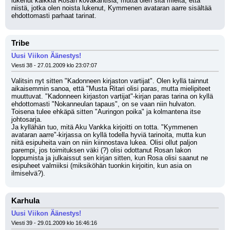
lukenut kaikkia Rosan kovakantisia, mutta olen sitä mieltä, että 
niistä, jotka olen noista lukenut, Kymmenen avataran aarre sisältää 
ehdottomasti parhaat tarinat.
Tribe
Uusi Viikon Äänestys!
Viesti 38 - 27.01.2009 klo 23:07:07
Valitsin nyt sitten "Kadonneen kirjaston vartijat". Olen kyllä tainnut 
aikaisemmin sanoa, että "Musta Ritari olisi paras, mutta mielipiteet 
muuttuvat. "Kadonneen kirjaston vartijat"-kirjan paras tarina on kyllä 
ehdottomasti "Nokanneulan tapaus", on se vaan niin hulvaton. 
Toisena tulee ehkäpä sitten "Auringon poika" ja kolmantena itse 
johtosarja.
Ja kyllähän tuo, mitä Aku Vankka kirjoitti on totta. "Kymmenen 
avataran aarre"-kirjassa on kyllä todella hyviä tarinoita, mutta kun 
niitä esipuheita vain on niin kiinnostava lukea. Olisi ollut paljon 
parempi, jos toimituksen väki (?) olisi odottanut Rosan lakon 
loppumista ja julkaissut sen kirjan sitten, kun Rosa olisi saanut ne 
esipuheet valmiiksi (miksiköhän tuonkin kirjoitin, kun asia on 
ilmiselvä?).
Karhula
Uusi Viikon Äänestys!
Viesti 39 - 29.01.2009 klo 16:46:16