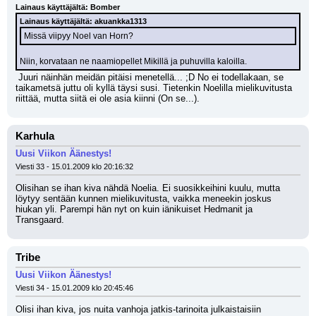
Lainaus käyttäjältä: Bomber
Lainaus käyttäjältä: akuankka1313
Missä viipyy Noel van Horn?
Niin, korvataan ne naamiopellet Mikillä ja puhuvilla kaloilla.
 Juuri näinhän meidän pitäisi menetellä... ;D No ei todellakaan, se 
taikametsä juttu oli kyllä täysi susi. Tietenkin Noelilla mielikuvitusta 
riittää, mutta siitä ei ole asia kiinni (On se...).
Karhula
Uusi Viikon Äänestys!
Viesti 33 - 15.01.2009 klo 20:16:32
Olisihan se ihan kiva nähdä Noelia. Ei suosikkeihini kuulu, mutta 
löytyy sentään kunnen mielikuvitusta, vaikka meneekin joskus 
hiukan yli. Parempi hän nyt on kuin iänikuiset Hedmanit ja 
Transgaard.
Tribe
Uusi Viikon Äänestys!
Viesti 34 - 15.01.2009 klo 20:45:46
Olisi ihan kiva, jos nuita vanhoja jatkis-tarinoita julkaistaisiin 