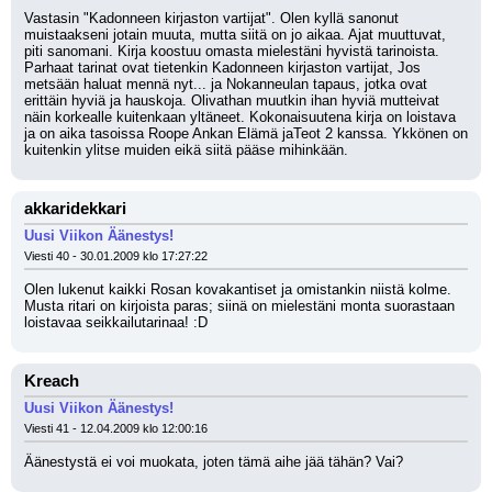
Vastasin "Kadonneen kirjaston vartijat". Olen kyllä sanonut 
muistaakseni jotain muuta, mutta siitä on jo aikaa. Ajat muuttuvat, 
piti sanomani. Kirja koostuu omasta mielestäni hyvistä tarinoista. 
Parhaat tarinat ovat tietenkin Kadonneen kirjaston vartijat, Jos 
metsään haluat mennä nyt... ja Nokanneulan tapaus, jotka ovat 
erittäin hyviä ja hauskoja. Olivathan muutkin ihan hyviä mutteivat 
näin korkealle kuitenkaan yltäneet. Kokonaisuutena kirja on loistava 
ja on aika tasoissa Roope Ankan Elämä jaTeot 2 kanssa. Ykkönen on 
kuitenkin ylitse muiden eikä siitä pääse mihinkään.
akkaridekkari
Uusi Viikon Äänestys!
Viesti 40 - 30.01.2009 klo 17:27:22
Olen lukenut kaikki Rosan kovakantiset ja omistankin niistä kolme. 
Musta ritari on kirjoista paras; siinä on mielestäni monta suorastaan 
loistavaa seikkailutarinaa! :D
Kreach
Uusi Viikon Äänestys!
Viesti 41 - 12.04.2009 klo 12:00:16
Äänestystä ei voi muokata, joten tämä aihe jää tähän? Vai?