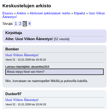
Keskustelujen arkisto
Etusivu
»
Ankkis
»
Aktiiviset ankkislaiset -kerho
»
Kilpailut
»
Uusi Viikon
Äänestys!
Sivuja:
1
2
3
4
Kirjoittaja
Aihe: Uusi Viikon Äänestys!
(52 viestiä)
Bomber
Uusi Viikon Äänestys!
Viesti 31 - 15.01.2009 klo 18:45:32
Lainaus käyttäjältä: akuankka1313
Missä viipyy Noel van Horn?
Niin, korvataan ne naamiopellet Mikillä ja puhuvilla kaloilla.
Ducker97
Uusi Viikon Äänestys!
Viesti 32 - 15.01.2009 klo 20:04:29