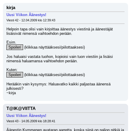
kirja
Uusi Viikon Äänestys!
Viesti 42 - 12.04.2009 klo 12:39:43
Helpoin tapa olisi vain kirjoittaa äänestys viestinä ja äänestäjät 
lisäisivät nimensä vaihtoehdon perään.
Esim.
Spoileri
 (klikkaa näyttääksesi/piilottaaksesi)
Jos haluaisi vastata tuohon, kopioisi vain tuon viestiin ja lisäisi 
nimensä haluamansa vaihtoehdon perään.
Kuten:
Spoileri
 (klikkaa näyttääksesi/piilottaaksesi)
Herääkin vain kysymys: Haluavatko kaikki paljastaa äänensä 
julkisesti?
~kirja
T@IK@VIITTA
Uusi Viikon Äänestys!
Viesti 43 - 14.05.2009 klo 18:28:41
Äänestin Kymmenen avataran aarretta, koska siinä on paljon pitkiä ja 