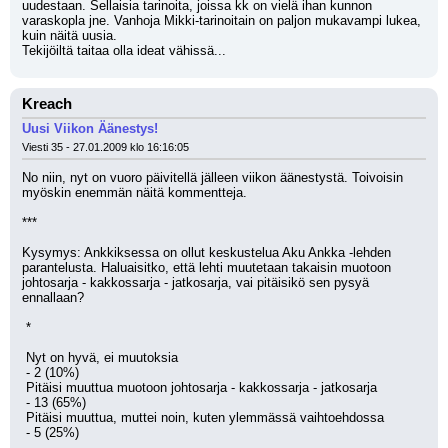
uudestaan. Sellaisia tarinoita, joissa kk on vielä ihan kunnon 
varaskopla jne. Vanhoja Mikki-tarinoitain on paljon mukavampi lukea, 
kuin näitä uusia.
Tekijöiltä taitaa olla ideat vähissä...
Kreach
Uusi Viikon Äänestys!
Viesti 35 - 27.01.2009 klo 16:16:05
No niin, nyt on vuoro päivitellä jälleen viikon äänestystä. Toivoisin 
myöskin enemmän näitä kommentteja.
***
Kysymys: Ankkiksessa on ollut keskustelua Aku Ankka -lehden 
parantelusta. Haluaisitko, että lehti muutetaan takaisin muotoon 
johtosarja - kakkossarja - jatkosarja, vai pitäisikö sen pysyä 
ennallaan?
 *
 Nyt on hyvä, ei muutoksia
 - 2 (10%)
 Pitäisi muuttua muotoon johtosarja - kakkossarja - jatkosarja
 - 13 (65%)
 Pitäisi muuttua, muttei noin, kuten ylemmässä vaihtoehdossa
 - 5 (25%)