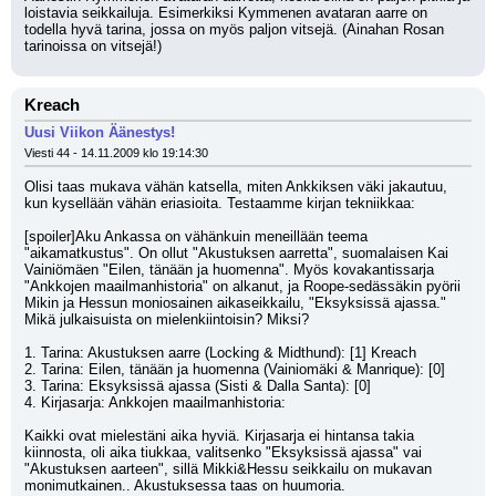
loistavia seikkailuja. Esimerkiksi Kymmenen avataran aarre on 
todella hyvä tarina, jossa on myös paljon vitsejä. (Ainahan Rosan 
tarinoissa on vitsejä!)
Kreach
Uusi Viikon Äänestys!
Viesti 44 - 14.11.2009 klo 19:14:30
Olisi taas mukava vähän katsella, miten Ankkiksen väki jakautuu, 
kun kysellään vähän eriasioita. Testaamme kirjan tekniikkaa:
[spoiler]Aku Ankassa on vähänkuin meneillään teema 
"aikamatkustus". On ollut "Akustuksen aarretta", suomalaisen Kai 
Vainiömäen "Eilen, tänään ja huomenna". Myös kovakantissarja 
"Ankkojen maailmanhistoria" on alkanut, ja Roope-sedässäkin pyörii 
Mikin ja Hessun moniosainen aikaseikkailu, "Eksyksissä ajassa." 
Mikä julkaisuista on mielenkiintoisin? Miksi?
1. Tarina: Akustuksen aarre (Locking & Midthund): [1] Kreach
2. Tarina: Eilen, tänään ja huomenna (Vainiomäki & Manrique): [0]
3. Tarina: Eksyksissä ajassa (Sisti & Dalla Santa): [0]
4. Kirjasarja: Ankkojen maailmanhistoria:  
Kaikki ovat mielestäni aika hyviä. Kirjasarja ei hintansa takia 
kiinnosta, oli aika tiukkaa, valitsenko "Eksyksissä ajassa" vai 
"Akustuksen aarteen", sillä Mikki&Hessu seikkailu on mukavan 
monimutkainen.. Akustuksessa taas on huumoria.