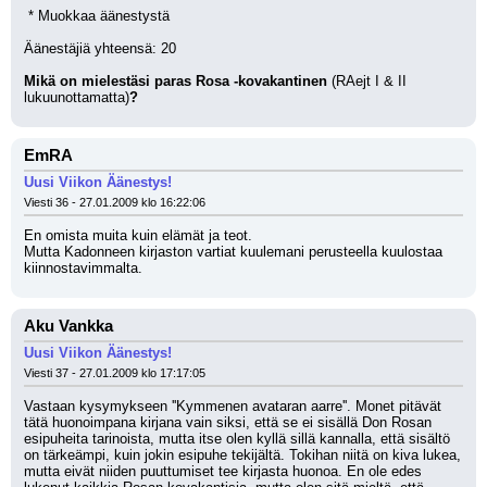
 * Muokkaa äänestystä
Äänestäjiä yhteensä: 20
Mikä on mielestäsi paras Rosa -kovakantinen
 (RAejt I & II 
lukuunottamatta)
?
EmRA
Uusi Viikon Äänestys!
Viesti 36 - 27.01.2009 klo 16:22:06
En omista muita kuin elämät ja teot.
Mutta Kadonneen kirjaston vartiat kuulemani perusteella kuulostaa 
kiinnostavimmalta.
Aku Vankka
Uusi Viikon Äänestys!
Viesti 37 - 27.01.2009 klo 17:17:05
Vastaan kysymykseen ''Kymmenen avataran aarre''. Monet pitävät 
tätä huonoimpana kirjana vain siksi, että se ei sisällä Don Rosan 
esipuheita tarinoista, mutta itse olen kyllä sillä kannalla, että sisältö 
on tärkeämpi, kuin jokin esipuhe tekijältä. Tokihan niitä on kiva lukea, 
mutta eivät niiden puuttumiset tee kirjasta huonoa. En ole edes 