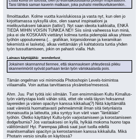
Lisää kuvia on tulossa, olen jo etsintäkuuluttanut pöllityn inspiraationi. 
Taisi lähteä saman kaverin matkaan, joka puhalsi mielikuvituksenikin..
Ilmoittaudun. Kolme vuotta kuvislukiossa ja vasta nyt, kun olen jo 
kirjoittamassa syksyllä ulos, olen saanut inspiraationi ja 
mielikuvitukseni takaisin (tattis!). Nyt saan ideoita kaikkialta, ENKÄ 
TIEDÄ MIHIN VOISIN TUNKEA NE!! Siis siinä vaiheessa kun minä, 
joka ei ole KOSKAAN viettänyt kolmea tuntia pidempää aikaa yhteen 
työhön uppoutuneena (... grafiikan, kirjansidonnan ja keramiikan 
tekemistä ei lasketa), alkaa viettämään yli kahtatoista tuntia yhden 
työn tussuttamiseen, jokin on pahasti vialla. Huh.
Lainaus käyttäjältä: _wonderlust_
Jokainen skannannut tiennee, että skannauksen yhteydessä pikku 
skannerimöröt syövät parhaan terän työn väriskaalasta pois.
Tämän ongelman voi minimoida Photoshopin Levels-toimintoa 
viilaamalla. Voin auttaa tarvittaessa yksäreitse/mesessä.
Ahm. Juu. Pari työtä iski silmään. Tuon ensimmäisen Kultu Kimallus-
työn väritystapa kielii vähän siitä, ettet ole vielä täysin hoksannut 
layereiden ja värien opacityn kanssa kikkailua(?) Niitä käyttämällä 
saat väreistä huomattavasti pehmeämmät ilman sitä tietynlaista 
irtonaisuutta ja latteutta, joka syntyy kun värit vaan "läntätään" 
työhön. Oletko käyttänyt Kultu-työn varjostamiseen ja korostamiseen 
dodge/burnia? Jos vastauksesi on kyllä, hylkää mokoma huono tapa 
välittömästi! Hyi. Parempaa jälkeä saat juuri tuolla edellä 
mainitsemallani opacityn ja kerrostamisen kanssa kikkailulla. Mikä 
Photarin versio sinulla on käytössä?