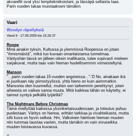
akvarellit ovat yksi lempitekniikoistani, ja tässäpä sellaista taas. 
Parin vuoden takaa muistaakseni tämäkin.
Vaari
Wondyn räpellyksiä
Viesti 9 - 17.09.2009 klo 15:26:37
Roope
Minä ainakin tyksin, Kultussa ja ylemmissä Roopeissa on jotain 
"ihmismäistä", mikä tuo kuvaan omanlaistansa tunnelmaa. 
Värityshän tässä on jälleen oikein mallikasta, tulee sopivasti mieleen 
sarjakuvat, mutta taas vain hieman huolellisemmin viimeisteltynä.
Manson
"...parin vuoden takaa 15-vuoden angsteissa...":'D No, ainakaan ikä 
ei juurikaan näy piirrostyylissä, yhtä hieno on kuin aiemmatkin. 
Mansonia olen kuunnellut, mutten sen tarkemmin perehtynyt, joten 
aiheesta on vaikea sanoa muuta. Mitä kaikkea tähän on käytetty, ei 
tainnut syntyä pelkällä lyijärillä?
The Nightmare Before Christmas
Tämä miellyttää kaikessa yksinkertaisuudessaan, ja toteutus puhuu 
puolestaan. Väritys on hienoa, erittäin tarkkaa ja vivahteikasta, mutta 
silti kuva on hyvin selkeä. Hm, Valkoinen häiritsee hieman muuten 
niin tummaa taustaa vasten, mutta tämäkin on vain sivuseikka 
muuten loistavassa kuvassa.
//