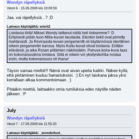
Wondyn räpellyksiä
Viesti 6 - 15.09.2009 klo 19:09:59
Jaa, vai räpellyksiä...? ;D 
Lainaus käyttäjältä: wierii2
Loistavia töitä! Miksei Wondy laittanut näitä heti iloksemme? :D 
Erityisesti pidän tuon Milla-kuvan taustasta. Etenkin liekit ovat piirretty 
mahtavasti. Ja Reviraasta-kuvan pergamentti oli käytännössä identtinen 
oikein pergamentin kanssa. Myös Kultu-kuvat olivat loistavia. Erittäin 
eläväisiä, ja aika Rosan piitämien näköisiäkin. Puhuva koira-kuva taas 
on kokonaisuutena loistava. Siitä ei oikein voi yksityiskohtia nostaa 
esiin, mutta kokonaissuus oli ihana!
Täysin samaa mieltä!!! Nämä ovat aivan upeita kaikki. Näkee kyllä, 
että piirtäminen kuuluu harrastuksiisi. :) En nyt laiskana jaksa yksi 
kerrallaan alkaa kommentoimaan. :) 
Pitääkin miettiä, laittaakko omia rumiluksia edes näytille näiden 
jälkeen. :P
July
Wondyn räpellyksiä
Viesti 7 - 17.09.2009 klo 11:55:20
Lainaus käyttäjältä: _wonderlust_