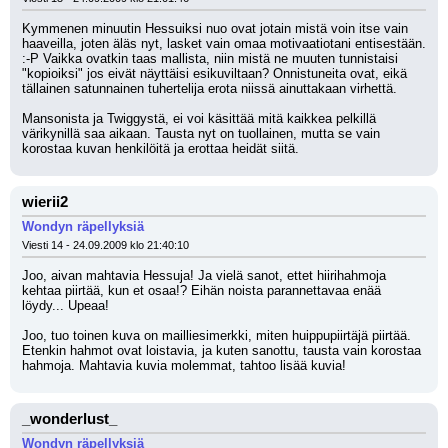
Kymmenen minuutin Hessuiksi nuo ovat jotain mistä voin itse vain 
haaveilla, joten äläs nyt, lasket vain omaa motivaatiotani entisestään. 
:-P Vaikka ovatkin taas mallista, niin mistä ne muuten tunnistaisi 
"kopioiksi" jos eivät näyttäisi esikuviltaan? Onnistuneita ovat, eikä 
tällainen satunnainen tuhertelija erota niissä ainuttakaan virhettä.
Mansonista ja Twiggystä, ei voi käsittää mitä kaikkea pelkillä 
värikynillä saa aikaan. Tausta nyt on tuollainen, mutta se vain 
korostaa kuvan henkilöitä ja erottaa heidät siitä.
wierii2
Wondyn räpellyksiä
Viesti 14 - 24.09.2009 klo 21:40:10
Joo, aivan mahtavia Hessuja! Ja vielä sanot, ettet hiirihahmoja 
kehtaa piirtää, kun et osaa!? Eihän noista parannettavaa enää 
löydy... Upeaa!
Joo, tuo toinen kuva on mailliesimerkki, miten huippupiirtäjä piirtää. 
Etenkin hahmot ovat loistavia, ja kuten sanottu, tausta vain korostaa 
hahmoja. Mahtavia kuvia molemmat, tahtoo lisää kuvia!
_wonderlust_
Wondyn räpellyksiä