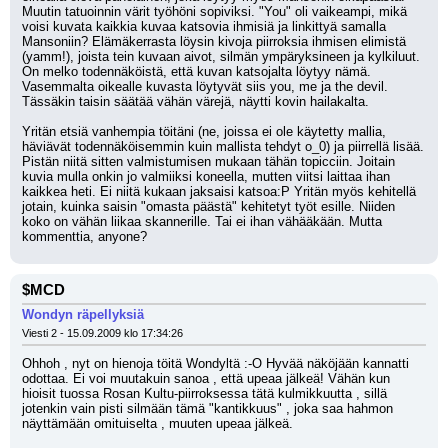
Muutin tatuoinnin värit työhöni sopiviksi. "You" oli vaikeampi, mikä 
voisi kuvata kaikkia kuvaa katsovia ihmisiä ja linkittyä samalla 
Mansoniin? Elämäkerrasta löysin kivoja piirroksia ihmisen elimistä 
(yamm!), joista tein kuvaan aivot, silmän ympäryksineen ja kylkiluut. 
On melko todennäköistä, että kuvan katsojalta löytyy nämä. 
Vasemmalta oikealle kuvasta löytyvät siis you, me ja the devil. 
Tässäkin taisin säätää vähän värejä, näytti kovin hailakalta.
Yritän etsiä vanhempia töitäni (ne, joissa ei ole käytetty mallia, 
häviävät todennäköisemmin kuin mallista tehdyt o_0) ja piirrellä lisää. 
Pistän niitä sitten valmistumisen mukaan tähän topicciin. Joitain 
kuvia mulla onkin jo valmiiksi koneella, mutten viitsi laittaa ihan 
kaikkea heti. Ei niitä kukaan jaksaisi katsoa:P Yritän myös kehitellä 
jotain, kuinka saisin "omasta päästä" kehitetyt työt esille. Niiden 
koko on vähän liikaa skannerille. Tai ei ihan vähääkään. Mutta 
kommenttia, anyone?
$MCD
Wondyn räpellyksiä
Viesti 2 - 15.09.2009 klo 17:34:26
Ohhoh , nyt on hienoja töitä Wondyltä :-O Hyvää näköjään kannatti 
odottaa. Ei voi muutakuin sanoa , että upeaa jälkeä! Vähän kun 
hioisit tuossa Rosan Kultu-piirroksessa tätä kulmikkuutta , sillä 
jotenkin vain pisti silmään tämä "kantikkuus" , joka saa hahmon 
näyttämään omituiselta , muuten upeaa jälkeä.