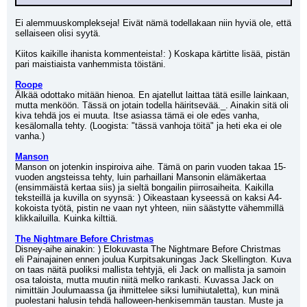
Ei alemmuuskomplekseja! Eivät nämä todellakaan niin hyviä ole, että 
sellaiseen olisi syytä.
Kiitos kaikille ihanista kommenteista!: ) Koskapa kärtitte lisää, pistän 
pari maistiaista vanhemmista töistäni. 
Roope
Älkää odottako mitään hienoa. En ajatellut laittaa tätä esille lainkaan, 
mutta menköön. Tässä on jotain todella häiritsevää._. Ainakin sitä oli 
kiva tehdä jos ei muuta. Itse asiassa tämä ei ole edes vanha, 
kesälomalla tehty. (Loogista: "tässä vanhoja töitä" ja heti eka ei ole 
vanha.)
Manson
Manson on jotenkin inspiroiva aihe. Tämä on parin vuoden takaa 15-
vuoden angsteissa tehty, luin parhaillani Mansonin elämäkertaa 
(ensimmäistä kertaa siis) ja sieltä bongailin piirrosaiheita. Kaikilla 
teksteillä ja kuvilla on syynsä: ) Oikeastaan kyseessä on kaksi A4-
kokoista työtä, pistin ne vaan nyt yhteen, niin säästytte vähemmillä 
klikkailuilla. Kuinka kilttiä.
The Nightmare Before Christmas
Disney-aihe ainakin: ) Elokuvasta The Nightmare Before Christmas 
eli Painajainen ennen joulua Kurpitsakuningas Jack Skellington. Kuva 
on taas näitä puoliksi mallista tehtyjä, eli Jack on mallista ja samoin 
osa taloista, mutta muutin niitä melko rankasti. Kuvassa Jack on 
nimittäin Joulumaassa (ja ihmittelee siksi lumihiutaletta), kun minä 
puolestani halusin tehdä halloween-henkisemmän taustan. Muste ja 