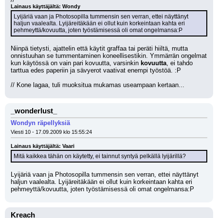
Lainaus käyttäjältä: Wondy
Lyijäriä vaan ja Photosopilla tummensin sen verran, ettei näyttänyt 
haljun vaalealta. Lyijäreitäkään ei ollut kuin korkeintaan kahta eri 
pehmeyttä/kovuutta, joten työstämisessä oli omat ongelmansa:P
Niinpä tietysti, ajattelin että käytit graffaa tai peräti hiiltä, mutta 
onnistuuhan se tummentaminen koneellisestikin. Ymmärrän ongelmat 
kun käytössä on vain pari kovuutta, varsinkin 
kovuutta
, ei tahdo 
tarttua edes paperiin ja sävyerot vaativat enempi työstöä. :P
// Kone lagaa, tuli muoksitua mukamas useampaan kertaan...
_wonderlust_
Wondyn räpellyksiä
Viesti 10 - 17.09.2009 klo 15:55:24
Lainaus käyttäjältä: Vaari
Mitä kaikkea tähän on käytetty, ei tainnut syntyä pelkällä lyijärillä?
Lyijäriä vaan ja Photosopilla tummensin sen verran, ettei näyttänyt 
haljun vaalealta. Lyijäreitäkään ei ollut kuin korkeintaan kahta eri 
pehmeyttä/kovuutta, joten työstämisessä oli omat ongelmansa:P
Kreach