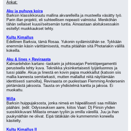
Ankat:
Aku ja puhuva koira
Barksin klassikkoruutu mallina akvarelleilla ja musteella väsätty työ. 
Parin illan projekti, eli suhteellisen nopeasti valmistui. Meniköhän 
tähän sellaiset kuusi/seitsemän tuntia. Ainoastaan aloituksessakin 
esitellyt muokkaukset tehty.
Kultu Kimallus
Edellinen Barksia, tämä Rosaa. Yukonin sydämistähän se. Tykkään 
enemmän käsin värittämisestä, mutta pitäähän sitä Photariakin välillä 
kokeilla.
Aku & Iines + Reviraasta
Kalmanlehdon kartano -taskarin ja johtosarjan Perintöpergamentti 
perusteella tehty kuva. Tekniikka yksinkertaisesti lyijäriluonnos ja 
tussi päälle. Akua ja Iinestä en kovin pajoa muokkaillut (katsoin siis 
mallia kannesta semitarkasti, mutten mallaillut niitä näyttämään 
identtisesti samoilta), Reviraasta on puolestaan Flemming Andersenin 
piirtämästä jaksosta. Tausta on yhdistelmä kantta ja jaksoa. Ei 
muokattu.
Milla
Barksin huippujaksosta, jonka nimeä en häpeällisesti saa millään 
päähäni. (edit: Odysseuksen aarre, kiitos Vaari: D) Piirsin yhden 
suosikkikuvani Millasta omaan tyyliin ja omilla väreillä. Juu ja ihan 
puukynäthän ne olivat. Eipä tätäkään ole kummemmin koneella 
käsitelty.
Kultu Kimallus II