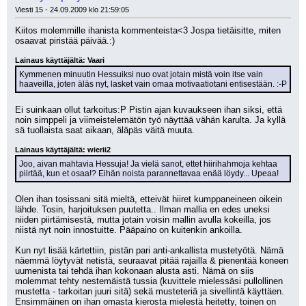
Viesti 15 - 24.09.2009 klo 21:59:05
Kiitos molemmille ihanista kommenteista<3 Jospa tietäisitte, miten 
osaavat piristää päivää.:)
Lainaus käyttäjältä: Vaari
Kymmenen minuutin Hessuiksi nuo ovat jotain mistä voin itse vain 
haaveilla, joten äläs nyt, lasket vain omaa motivaatiotani entisestään. :-P
Ei suinkaan ollut tarkoitus:P Pistin ajan kuvaukseen ihan siksi, että 
noin simppeli ja viimeistelemätön työ näyttää vähän karulta. Ja kyllä 
sä tuollaista saat aikaan, äläpäs väitä muuta.
Lainaus käyttäjältä: wierii2
Joo, aivan mahtavia Hessuja! Ja vielä sanot, ettet hiirihahmoja kehtaa 
piirtää, kun et osaa!? Eihän noista parannettavaa enää löydy... Upeaa!
Olen ihan tosissani sitä mieltä, etteivät hiiret kumppaneineen oikein 
lähde. Tosin, harjoituksen puutetta.. Ilman mallia en edes uneksi 
niiden piirtämisestä, mutta jotain voisin mallin avulla kokeilla, jos 
niistä nyt noin innostuitte. Pääpaino on kuitenkin ankoilla.
Kun nyt lisää kärtettiin, pistän pari anti-ankallista mustetyötä. Nämä 
näemmä löytyvät netistä, seuraavat pitää rajailla & pienentää koneen 
uumenista tai tehdä ihan kokonaan alusta asti. Nämä on siis 
molemmat tehty nestemäistä tussia (kuvittele mielessäsi pullollinen 
mustetta - tarkoitan juuri sitä) sekä musteteriä ja sivellintä käyttäen. 
Ensimmäinen on ihan omasta kierosta mielestä heitetty, toinen on 