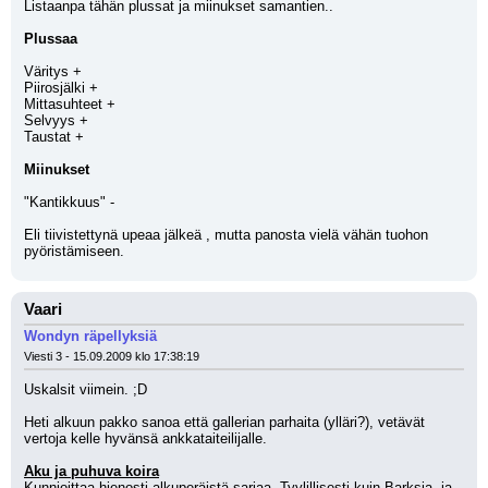
Listaanpa tähän plussat ja miinukset samantien..
Plussaa
Väritys +
Piirosjälki +
Mittasuhteet +
Selvyys +
Taustat +
Miinukset
"Kantikkuus" -
Eli tiivistettynä upeaa jälkeä , mutta panosta vielä vähän tuohon 
pyöristämiseen.
Vaari
Wondyn räpellyksiä
Viesti 3 - 15.09.2009 klo 17:38:19
Uskalsit viimein. ;D 
Heti alkuun pakko sanoa että gallerian parhaita (ylläri?), vetävät 
vertoja kelle hyvänsä ankkataiteilijalle.
Aku ja puhuva koira
Kunnioittaa hienosti alkuperäistä sarjaa. Tyylillisesti kuin Barksia, ja 