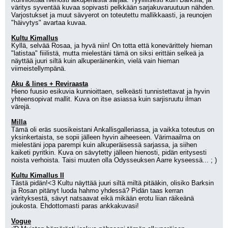
väritys syventää kuvaa sopivasti pelkkään sarjakuvaruutuun nähden. 
Varjostukset ja muut sävyerot on toteutettu mallikkaasti, ja reunojen 
"häivytys" avartaa kuvaa.
Kultu Kimallus
Kyllä, selvää Rosaa, ja hyvä niin! On totta että konevärittely hieman 
"latistaa" fiiilistä, mutta mielestäni tämä on siksi erittäin selkeä ja 
näyttää juuri siltä kuin alkuperäinenkin, vielä vain hieman 
viimeistellympänä.
Aku & Iines + Reviraasta
Hieno fuusio esikuvia kunnioittaen, selkeästi tunnistettavat ja hyvin 
yhteensopivat mallit. Kuva on itse asiassa kuin sarjisruutu ilman 
värejä.
Milla
Tämä oli eräs suosikeistani Ankallisgalleriassa, ja vaikka toteutus on 
yksinkertaista, se sopii jälleen hyvin aiheeseen. Värimaailma on 
mielestäni jopa parempi kuin alkuperäisessä sarjassa, ja siihen 
kaiketi pyritkin. Kuva on sävytetty jälleen hienosti, pidän eritysesti 
noista verhoista. Taisi muuten olla Odysseuksen Aarre kyseessä... ; )
Kultu Kimallus II
Tästä pidän!<3 Kultu näyttää juuri siltä miltä pitääkin, olisiko Barksin 
ja Rosan pitänyt luoda hahmo yhdessä? Pidän taas kerran 
värityksestä, sävyt natsaavat eikä mikään erotu liian räikeänä 
joukosta. Ehdottomasti paras ankkakuvasi!
Vogue