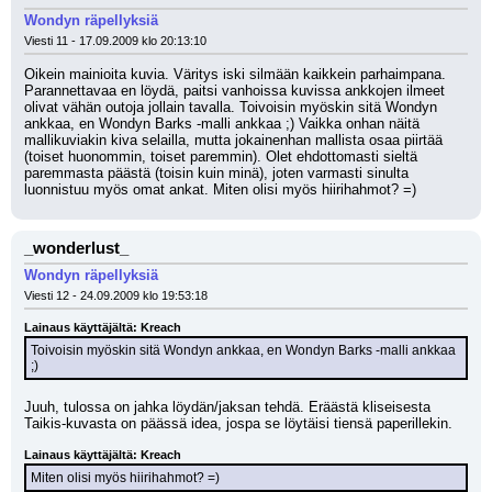
Wondyn räpellyksiä
Viesti 11 - 17.09.2009 klo 20:13:10
Oikein mainioita kuvia. Väritys iski silmään kaikkein parhaimpana. 
Parannettavaa en löydä, paitsi vanhoissa kuvissa ankkojen ilmeet 
olivat vähän outoja jollain tavalla. Toivoisin myöskin sitä Wondyn 
ankkaa, en Wondyn Barks -malli ankkaa ;) Vaikka onhan näitä 
mallikuviakin kiva selailla, mutta jokainenhan mallista osaa piirtää 
(toiset huonommin, toiset paremmin). Olet ehdottomasti sieltä 
paremmasta päästä (toisin kuin minä), joten varmasti sinulta 
luonnistuu myös omat ankat. Miten olisi myös hiirihahmot? =)
_wonderlust_
Wondyn räpellyksiä
Viesti 12 - 24.09.2009 klo 19:53:18
Lainaus käyttäjältä: Kreach
Toivoisin myöskin sitä Wondyn ankkaa, en Wondyn Barks -malli ankkaa 
;)
Juuh, tulossa on jahka löydän/jaksan tehdä. Eräästä kliseisesta 
Taikis-kuvasta on päässä idea, jospa se löytäisi tiensä paperillekin.
Lainaus käyttäjältä: Kreach
Miten olisi myös hiirihahmot? =)