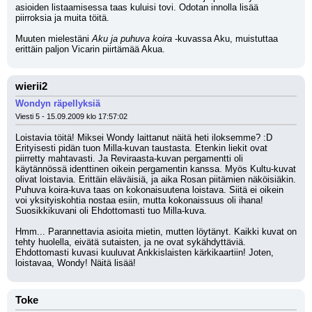
asioiden listaamisessa taas kuluisi tovi. Odotan innolla lisää 
piirroksia ja muita töitä.
Muuten mielestäni 
Aku ja puhuva koira
 -kuvassa Aku, muistuttaa 
erittäin paljon Vicarin piirtämää Akua.
wierii2
Wondyn räpellyksiä
Viesti 5 - 15.09.2009 klo 17:57:02
Loistavia töitä! Miksei Wondy laittanut näitä heti iloksemme? :D 
Erityisesti pidän tuon Milla-kuvan taustasta. Etenkin liekit ovat 
piirretty mahtavasti. Ja Reviraasta-kuvan pergamentti oli 
käytännössä identtinen oikein pergamentin kanssa. Myös Kultu-kuvat 
olivat loistavia. Erittäin eläväisiä, ja aika Rosan piitämien näköisiäkin. 
Puhuva koira-kuva taas on kokonaisuutena loistava. Siitä ei oikein 
voi yksityiskohtia nostaa esiin, mutta kokonaissuus oli ihana! 
Suosikkikuvani oli Ehdottomasti tuo Milla-kuva.
Hmm... Parannettavia asioita mietin, mutten löytänyt. Kaikki kuvat on 
tehty huolella, eivätä sutaisten, ja ne ovat sykähdyttäviä. 
Ehdottomasti kuvasi kuuluvat Ankkislaisten kärkikaartiin! Joten, 
loistavaa, Wondy! Näitä lisää!
Toke