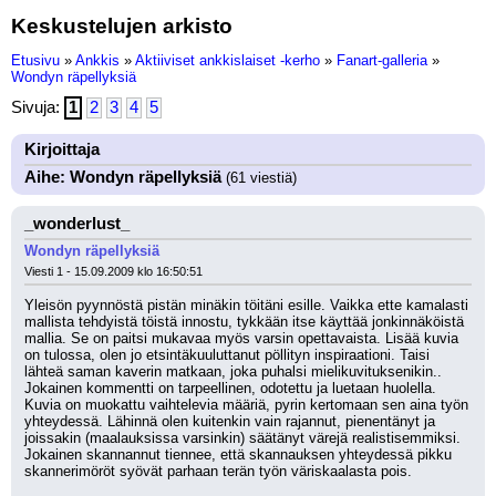
Keskustelujen arkisto
Etusivu
»
Ankkis
»
Aktiiviset ankkislaiset -kerho
»
Fanart-galleria
»
Wondyn räpellyksiä
Sivuja:
1
2
3
4
5
Kirjoittaja
Aihe: Wondyn räpellyksiä
(61 viestiä)
_wonderlust_
Wondyn räpellyksiä
Viesti 1 - 15.09.2009 klo 16:50:51
Yleisön pyynnöstä pistän minäkin töitäni esille. Vaikka ette kamalasti 
mallista tehdyistä töistä innostu, tykkään itse käyttää jonkinnäköistä 
mallia. Se on paitsi mukavaa myös varsin opettavaista. Lisää kuvia 
on tulossa, olen jo etsintäkuuluttanut pöllityn inspiraationi. Taisi 
lähteä saman kaverin matkaan, joka puhalsi mielikuvituksenikin.. 
Jokainen kommentti on tarpeellinen, odotettu ja luetaan huolella. 
Kuvia on muokattu vaihtelevia määriä, pyrin kertomaan sen aina työn 
yhteydessä. Lähinnä olen kuitenkin vain rajannut, pienentänyt ja 
joissakin (maalauksissa varsinkin) säätänyt värejä realistisemmiksi. 
Jokainen skannannut tiennee, että skannauksen yhteydessä pikku 
skannerimöröt syövät parhaan terän työn väriskaalasta pois.