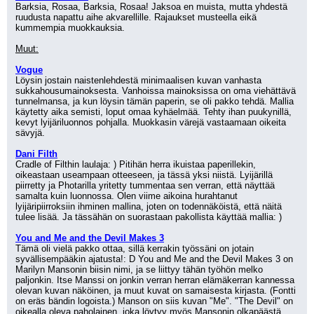
Barksia, Rosaa, Barksia, Rosaa! Jaksoa en muista, mutta yhdestä 
ruudusta napattu aihe akvarellille. Rajaukset musteella eikä 
kummempia muokkauksia.
Muut:
Vogue
Löysin jostain naistenlehdestä minimaalisen kuvan vanhasta 
sukkahousumainoksesta. Vanhoissa mainoksissa on oma viehättävä 
tunnelmansa, ja kun löysin tämän paperin, se oli pakko tehdä. Mallia 
käytetty aika semisti, loput omaa kyhäelmää. Tehty ihan puukynillä, 
kevyt lyijäriluonnos pohjalla. Muokkasin värejä vastaamaan oikeita 
sävyjä.
Dani Filth
Cradle of Filthin laulaja: ) Pitihän herra ikuistaa paperillekin, 
oikeastaan useampaan otteeseen, ja tässä yksi niistä. Lyijärillä 
piirretty ja Photarilla yritetty tummentaa sen verran, että näyttää 
samalta kuin luonnossa. Olen viime aikoina hurahtanut 
lyijäripiirroksiin ihminen mallina, joten on todennäköistä, että näitä 
tulee lisää. Ja tässähän on suorastaan pakollista käyttää mallia: )
You and Me and the Devil Makes 3
Tämä oli vielä pakko ottaa, sillä kerrakin työssäni on jotain 
syvällisempääkin ajatusta!: D You and Me and the Devil Makes 3 on 
Marilyn Mansonin biisin nimi, ja se liittyy tähän työhön melko 
paljonkin. Itse Manssi on jonkin verran herran elämäkerran kannessa 
olevan kuvan näköinen, ja muut kuvat on samaisesta kirjasta. (Fontti 
on eräs bändin logoista.) Manson on siis kuvan "Me". "The Devil" on 
oikealla oleva paholainen, joka löytyy myös Mansonin olkapäästä. 