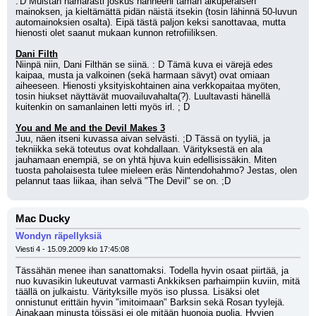
:'D Muistan hämärästi joskus nähneeni tämän alkuperäisen 
mainoksen, ja kieltämättä pidän näistä itsekin (tosin lähinnä 50-luvun 
automainoksien osalta). Eipä tästä paljon keksi sanottavaa, mutta 
hienosti olet saanut mukaan kunnon retrofiiliksen.
Dani Filth
Niinpä niin, Dani Filthän se siinä. : D Tämä kuva ei värejä edes 
kaipaa, musta ja valkoinen (sekä harmaan sävyt) ovat omiaan 
aiheeseen. Hienosti yksityiskohtainen aina verkkopaitaa myöten, 
tosin hiukset näyttävät muovailuvahalta(?). Luultavasti hänellä 
kuitenkin on samanlainen letti myös irl. ; D
You and Me and the Devil Makes 3
Juu, näen itseni kuvassa aivan selvästi. ;D Tässä on tyyliä, ja 
tekniikka sekä toteutus ovat kohdallaan. Värityksestä en ala 
jauhamaan enempiä, se on yhtä hjuva kuin edellisissäkin. Miten 
tuosta paholaisesta tulee mieleen eräs Nintendohahmo? Jestas, olen 
pelannut taas liikaa, ihan selvä "The Devil" se on. ;D
Mac Ducky
Wondyn räpellyksiä
Viesti 4 - 15.09.2009 klo 17:45:08
Tässähän menee ihan sanattomaksi. Todella hyvin osaat piirtää, ja 
nuo kuvasikin lukeutuvat varmasti Ankkiksen parhaimpiin kuviin, mitä 
täällä on julkaistu. Värityksille myös iso plussa. Lisäksi olet 
onnistunut erittäin hyvin "imitoimaan" Barksin sekä Rosan tyylejä. 
Ainakaan minusta töissäsi ei ole mitään huonoja puolia. Hyvien 