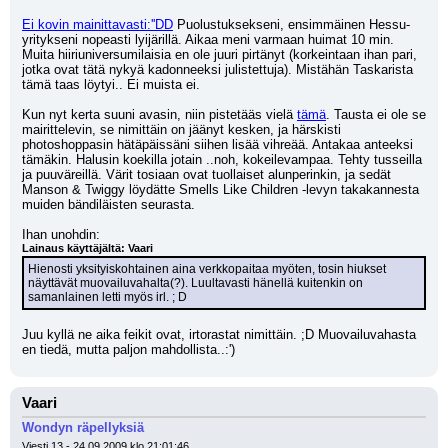
Ei kovin mainittavasti:''DD
 Puolustuksekseni, ensimmäinen Hessu-
yritykseni nopeasti lyijärillä. Aikaa meni varmaan huimat 10 min. 
Muita hiiriuniversumilaisia en ole juuri pirtänyt (korkeintaan ihan pari, 
jotka ovat tätä nykyä kadonneeksi julistettuja). Mistähän Taskarista 
tämä taas löytyi.. Ei muista ei. 
Kun nyt kerta suuni avasin, niin pistetääs vielä 
tämä
. Tausta ei ole se 
mairittelevin, se nimittäin on jäänyt kesken, ja härskisti 
photoshoppasin hätäpäissäni siihen lisää vihreää. Antakaa anteeksi 
tämäkin. Halusin koekilla jotain ..noh, kokeilevampaa. Tehty tusseilla 
ja puuväreillä. Värit tosiaan ovat tuollaiset alunperinkin, ja sedät 
Manson & Twiggy löydätte Smells Like Children -levyn takakannesta 
muiden bändiläisten seurasta.
Ihan unohdin:
Lainaus käyttäjältä: Vaari
Hienosti yksityiskohtainen aina verkkopaitaa myöten, tosin hiukset 
näyttävät muovailuvahalta(?). Luultavasti hänellä kuitenkin on 
samanlainen letti myös irl. ; D
Juu kyllä ne aika feikit ovat, irtorastat nimittäin. ;D Muovailuvahasta 
en tiedä, mutta paljon mahdollista..:')
Vaari
Wondyn räpellyksiä
Viesti 13 - 24.09.2009 klo 21:01:46