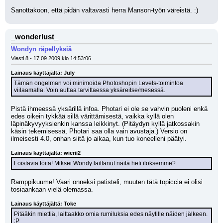
Sanottakoon, että pidän valtavasti herra Manson-työn väreistä. :)
_wonderlust_
Wondyn räpellyksiä
Viesti 8 - 17.09.2009 klo 14:53:06
Lainaus käyttäjältä: July
Tämän ongelman voi minimoida Photoshopin Levels-toimintoa 
viilaamalla. Voin auttaa tarvittaessa yksäreitse/mesessä.
Pistä ihmeessä yksärillä infoa. Photari ei ole se vahvin puoleni enkä 
edes oikein tykkää sillä värittämisestä, vaikka kyllä olen 
läpinäkyvyyksienkin kanssa leikkinyt. (Pitäydyn kyllä jatkossakin 
käsin tekemisessä, Photari saa olla vain avustaja.) Versio on 
ilmeisesti 4.0, onhan siitä jo aikaa, kun tuo koneelleni päätyi.
Lainaus käyttäjältä: wierii2
Loistavia töitä! Miksei Wondy laittanut näitä heti iloksemme?
Ramppikuume! Vaari onneksi patisteli, muuten tätä topiccia ei olisi 
tosiaankaan vielä olemassa.
Lainaus käyttäjältä: Toke
Pitääkin miettiä, laittaakko omia rumiluksia edes näytille näiden jälkeen. 
:P